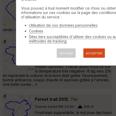
Mondonville
Vous pouvez à tout moment modifier ce choix ou obten
Randonnée Pédestre
9 km
informations sur ces cookies sur la page des condition
petite rando dans la forêt de Bouconne en
d'utilisation du service :
se garant au parking, côté Mondonville table
de pique-nique pour se restaurer après la
Utilisation de vos données personnelles
rando. »
Cookies
Sites tiers succeptibles d'utiliser des cookies ou a
méthodes de tracking
Forest Trail 4 février 2012
Thil
Course à pied
21 km
220 m
REFUSER
ACCEPTER
Voici le parcours des 21 km du Forest Trail
2012 au départ de la forêt de Bouconne
(Haute Garonne). Il faisait assez froid ce soir
là (température très négative -8 dg vers 23h
en reprenant la voiture) et la terre était gelée. Heureusement,
bonne ambiance, soupe chaude et saucisse grillée à l'arrivée.
Une belle soirée.... »
Forest trail 2012
Thil
Course à pied
23 km
240 m
Froid mais supportable, la nuit joue des tours