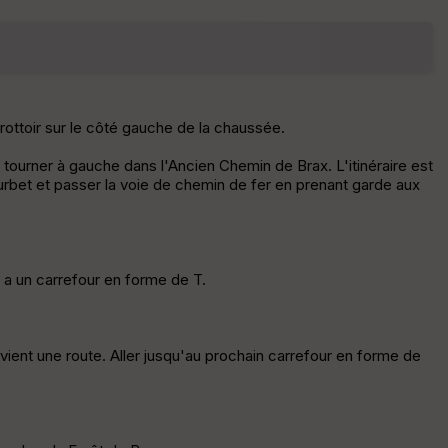
fic
he
r
d
é
p
ar
trottoir sur le côté gauche de la chaussée.
t
 tourner à gauche dans l'Ancien Chemin de Brax. L'itinéraire est
ar
urbet et passer la voie de chemin de fer en prenant garde aux
ri
v
é
e
y a un carrefour en forme de T.
Fil
tr
e
devient une route. Aller jusqu'au prochain carrefour en forme de
P
OI
C