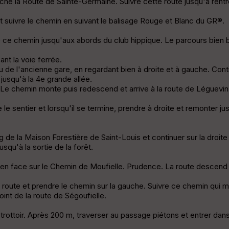
he la Route de Sainte-Germaine. Suivre cette route jusqu'à rent
t suivre le chemin en suivant le balisage Rouge et Blanc du GR®.
e ce chemin jusqu'aux abords du club hippique. Le parcours bien 
ant la voie ferrée.
de l'ancienne gare, en regardant bien à droite et à gauche. Contin
 jusqu'à la 4e grande allée.
le. Le chemin monte puis redescend et arrive à la route de Léguev
le sentier et lorsqu'il se termine, prendre à droite et remonter ju
ng de la Maison Forestière de Saint-Louis et continuer sur la droi
squ'à la sortie de la forêt.
 en face sur le Chemin de Moufielle. Prudence. La route descend
r la route et prendre le chemin sur la gauche. Suivre ce chemin q
nt de la route de Ségoufielle.
trottoir. Après 200 m, traverser au passage piétons et entrer dans 