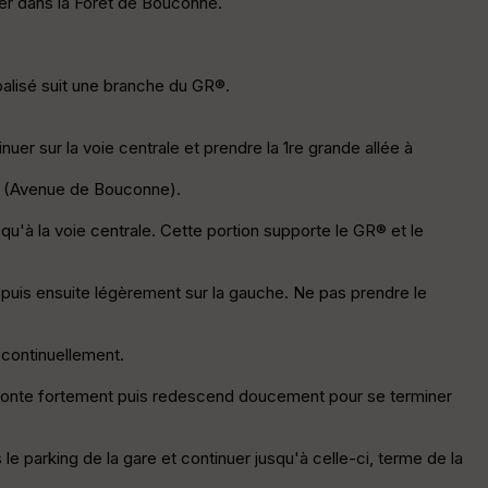
rer dans la Forêt de Bouconne.
ou
le
ur
balisé suit une branche du GR®.
uer sur la voie centrale et prendre la 1re grande allée à
E
in (Avenue de Bouconne).
pa
is
squ'à la voie centrale. Cette portion supporte le GR® et le
se
ur
te puis ensuite légèrement sur la gauche. Ne pas prendre le
Tr
an
 continuellement.
sp
ar
ui monte fortement puis redescend doucement pour se terminer
en
ce
le parking de la gare et continuer jusqu'à celle-ci, terme de la
P