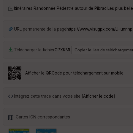
Itinéraires Randonnée Pédestre autour de
Pibrac
·
Les plus bel
URL permanente de la page
https://www.visugpx.com/LHunnh
Télécharger le fichier
GPX
KML
Afficher le QRCode pour téléchargement sur mobile
Intégrez cette trace dans votre site [
Afficher le code
]
Cartes IGN correspondantes