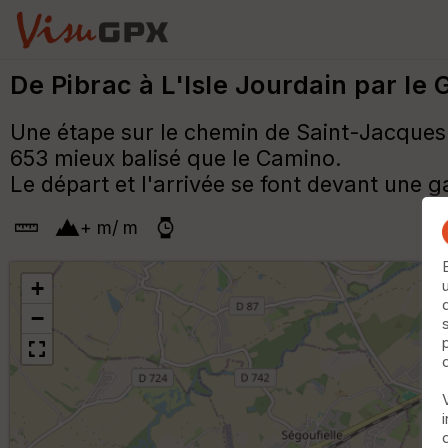
De Pibrac à L'Isle Jourdain par le
Une étape sur le chemin de Saint-Jacques d
653 mieux balisé que le Camino.
Le départ et l'arrivée se font devant une g
+
m
/
m
+
−