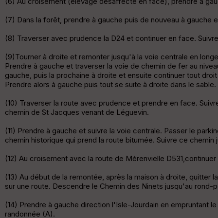
(6) Au croisement (élevage désaffecté en face), prendre à gauc
(7) Dans la forêt, prendre à gauche puis de nouveau à gauche e
(8) Traverser avec prudence la D24 et continuer en face. Suivr
(9)Tourner à droite et remonter jusqu'à la voie centrale en longe
Prendre à gauche et traverser la voie de chemin de fer au niveau 
gauche, puis la prochaine à droite et ensuite continuer tout droit
Prendre alors à gauche puis tout se suite à droite dans le sab
(10) Traverser la route avec prudence et prendre en face. Suivre 
chemin de St Jacques venant de Léguevin.
(11) Prendre à gauche et suivre la voie centrale. Passer le parki
chemin historique qui prend la route bitumée. Suivre ce chemin ju
(12) Au croisement avec la route de Mérenvielle D531,continuer
(13) Au début de la remontée, après la maison à droite, quitte
sur une route. Descendre le Chemin des Ninets jusqu'au rond-poi
(14) Prendre à gauche direction l'Isle-Jourdain en empruntant le 
randonnée (A).