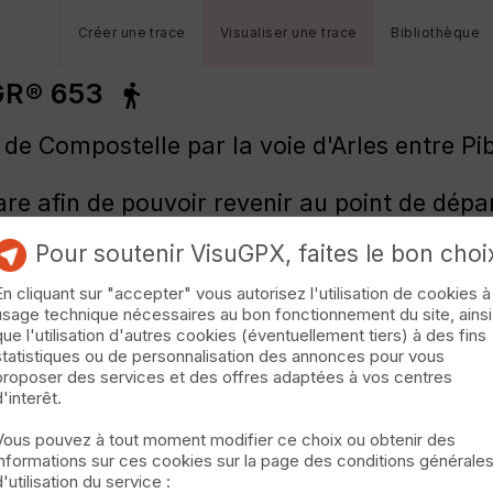
Créer une trace
Visualiser une trace
Bibliothèque
 GR® 653
e Compostelle par la voie d'Arles entre Pibr
are afin de pouvoir revenir au point de dépar
Pour soutenir VisuGPX, faites le bon choi
En cliquant sur "accepter" vous autorisez l'utilisation de cookies à
usage technique nécessaires au bon fonctionnement du site, ainsi
que l'utilisation d'autres cookies (éventuellement tiers) à des fins
statistiques ou de personnalisation des annonces pour vous
proposer des services et des offres adaptées à vos centres
d'interêt.
Vous pouvez à tout moment modifier ce choix ou obtenir des
informations sur ces cookies sur la page des conditions générale
d'utilisation du service :