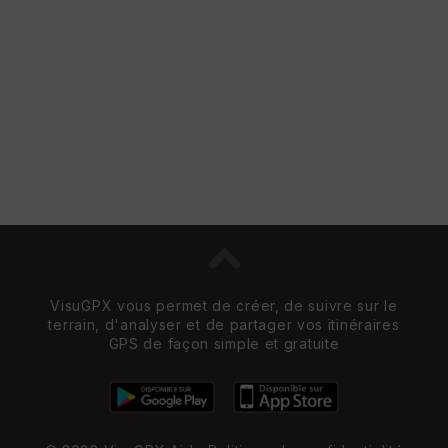
e
n
s
St
re
et
Vi
e
w
VisuGPX vous permet de créer, de suivre sur le
terrain, d'analyser et de partager vos itinéraires
GPS de façon simple et gratuite