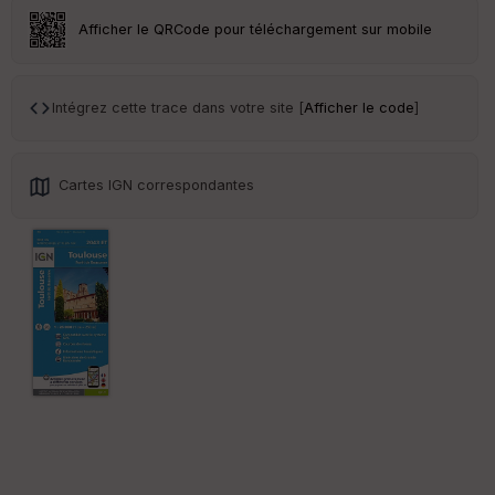
Afficher le QRCode pour téléchargement sur mobile
Ep
ai
Intégrez cette trace dans votre site [
Afficher le code
]
ss
eu
r
Cartes IGN correspondantes
Tr
an
sp
ar
en
ce
Po
int
illé
s
S