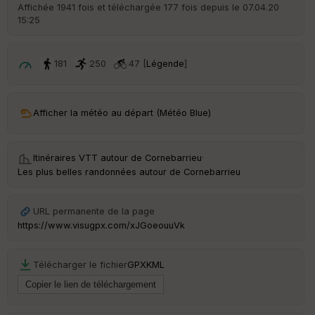
r
Affichée 1941 fois et téléchargée 177 fois depuis le 07.04.20
d
15:25
é
p
ar
t
181
250
47 [
Légende
]
ar
ri
v
Afficher la météo au départ (Météo Blue)
é
e
Itinéraires VTT autour de
Cornebarrieu
·
Fil
Les plus belles randonnées autour de Cornebarrieu
tr
e
P
URL permanente de la page
OI
https://www.visugpx.com/xJGoeouuVk
C
Télécharger le fichier
GPX
KML
ou
le
ur