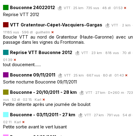
Bouconne 24022012
VTT · 25 km · 735 vus · 48 dl · 01:53
Reprise VTT 2012
VTT Gratentour-Cépet-Vacquiers-Gargas
VTT · 2 km ·
11185 vus · 596 dl ·
guilhelm
Boucle VTT au nord de Gratentour (Haute-Garonne) avec un
passage dans les vignes du Frontonnais.
Reprise VTT Bouconne 2012
VTT · 23 km · 818 vus · 70 dl ·
01:39
tout doucement.......
Bouconne 09/11/2011
VTT · 25 km · 667 vus · 80 dl · 01:43
Sortie nocturne Bouconne 09/11/2011
Bouconne - 20/10/2011 - 28 km
VTT · 27 km · D+260 m · 723
vus · 52 dl · 02:15 ·
Karl
Petite détente après une journée de boulot
Bouconne - 03/11/2011 - 27 km
VTT · 27 km · 791 vus · 54 dl ·
02:11 ·
Karl
Petite sortie avant le vert luisant