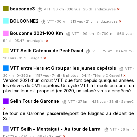
bouconne3
VTT · 30 km · 336 vus · 28 dl ·
anduze.yves
BOUCONNE2
VTT · 30 km · 313 vus · 21 dl ·
anduze.yves
Bouconne 2021-100 Km
VTT · 99 km · D+760 m · 666 vus ·
54 dl · 05:47 ·
montapier
VTT Seilh Coteaux de PechDavid
VTT · 75 km · D+470 m ·
281 vus · 31 dl ·
SergeC
VTT entre Hers et Girou par les jeunes cépétois
VTT ·
30 km · D+390 m · 1157 vus · 74 dl · 8 photos · 04:11 ·
Thierry Ô Gravel !
Version 2021 d'un circuit VTT que font depuis quelques années
les élèves du CM1 cépétois. Un cycle VTT à l'école autour et un
plus loin leur est proposé (en 2020, un satané virus a empêché
Seilh Tour de Garonne
VTT · 27 km · 428 vus · 38 dl ·
SergeC
Le tour de Garonne passerelle/pont de Blagnac au départ de
Seil
VTT Seilh - Montaigut - Au tour de Larra
VTT · 56 km ·
D+270 m · 474 vus · 69 dl ·
SergeC