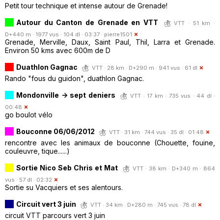
Petit tour technique et intense autour de Grenade!
Autour du Canton de Grenade en VTT
VTT · 51 km ·
D+440 m · 1977 vus · 104 dl · 03:37 ·
pierre1501
Grenade, Merville, Daux, Saint Paul, Thil, Larra et Grenade.
Environ 50 kms avec 600m de D
Duathlon Gagnac
VTT · 28 km · D+290 m · 941 vus · 61 dl
Rando "fous du guidon", duathlon Gagnac.
Mondonville -> sept deniers
VTT · 17 km · 735 vus · 44 dl ·
00:48
go boulot vélo
Bouconne 06/06/2012
VTT · 31 km · 744 vus · 35 dl · 01:48
rencontre avec les animaux de bouconne (Chouette, fouine,
couleuvre, tique......)
Sortie Nico Seb Chris et Mat
VTT · 38 km · D+340 m · 864
vus · 57 dl · 02:32
Sortie su Vacquiers et ses alentours.
Circuit vert 3 juin
VTT · 34 km · D+280 m · 745 vus · 78 dl
circuit VTT parcours vert 3 juin