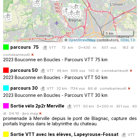
5 km
©
OpenStreetMap
contributors,
ODbL 1.0
parcours 75
VTT · 73 km · D+430 m · 601 vus · 183 dl ·
cornebarrieuvtt
2023 Bouconne en Boucles - Parcours VTT 75 km
parcours 50
VTT · 48 km · 668 vus · 140 dl ·
cornebarrieuvtt
2023 Bouconne en Boucles - Parcours VTT 50 km
parcours 30
VTT · 32 km · 1134 vus · 86 dl ·
cornebarrieuvtt
2023 Bouconne en Boucles - Parcours VTT 30 km
Sortie vélo 2p2r Merville
VTT · 50 km · D+200 m · 351 vus · 40
dl · 04:10 ·
doo.mag
promenade à Merville depuis le pont de Blagnac, capture des
portails Ingress dans le labyrinthe du chateau.
Sortie VTT avec les élèves, Lapeyrouse-Fossat
VTT ·