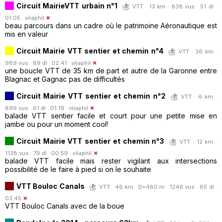
Circuit MairieVTT urbain n°1
VTT · 13 km · 838 vus · 51 dl ·
01:05 ·
vilaphil
beau parcours dans un cadre où le patrimoine Aéronautique est
mis en valeur
Circuit Mairie VTT sentier et chemin n°4
VTT · 36 km ·
989 vus · 89 dl · 02:41 ·
vilaphil
une boucle VTT de 35 km de part et autre de la Garonne entre
Blagnac et Gagnac pas de difficultés
Circuit Mairie VTT sentier et chemin n°2
VTT · 6 km ·
899 vus · 61 dl · 01:19 ·
vilaphil
balade VTT sentier facile et court pour une petite mise en
jambe ou pour un moment cool!
Circuit Mairie VTT sentier et chemin n°3
VTT · 12 km ·
1138 vus · 79 dl · 00:59 ·
vilaphil
balade VTT facile mais rester vigilant aux intersections
possibilité de le faire à pied si on le souhaite
VTT Bouloc Canals
VTT · 46 km · D+480 m · 1246 vus · 85 dl ·
03:45
VTT Bouloc Canals avec de la boue