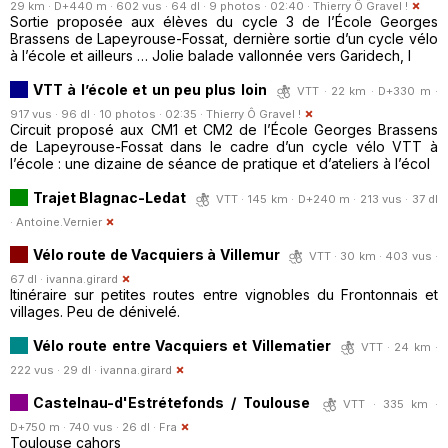
29 km · D+440 m · 602 vus · 64 dl · 9 photos · 02:40 ·
Thierry Ô Gravel !
Sortie proposée aux élèves du cycle 3 de l’École Georges
Brassens de Lapeyrouse-Fossat, dernière sortie d’un cycle vélo
à l’école et ailleurs … Jolie balade vallonnée vers Garidech, l
VTT à l’école et un peu plus loin
VTT · 22 km · D+330 m ·
917 vus · 96 dl · 10 photos · 02:35 ·
Thierry Ô Gravel !
Circuit proposé aux CM1 et CM2 de l’École Georges Brassens
de Lapeyrouse-Fossat dans le cadre d’un cycle vélo VTT à
l’école : une dizaine de séance de pratique et d’ateliers à l’écol
Trajet Blagnac-Ledat
VTT · 145 km · D+240 m · 213 vus · 37 dl
·
Antoine.Vernier
Vélo route de Vacquiers à Villemur
VTT · 30 km · 403 vus ·
67 dl ·
ivanna.girard
Itinéraire sur petites routes entre vignobles du Frontonnais et
villages. Peu de dénivelé.
Vélo route entre Vacquiers et Villematier
VTT · 24 km ·
222 vus · 29 dl ·
ivanna.girard
Castelnau-d'Estrétefonds / Toulouse
VTT · 335 km ·
D+750 m · 740 vus · 26 dl ·
Fra
Toulouse cahors