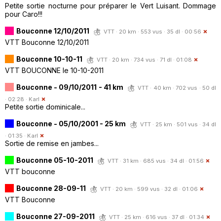
Petite sortie nocturne pour préparer le Vert Luisant. Dommage
pour Caro!!!
Bouconne 12/10/2011
VTT · 20 km · 553 vus · 35 dl · 00:56
VTT Bouconne 12/10/2011
Bouconne 10-10-11
VTT · 20 km · 734 vus · 71 dl · 01:08
VTT BOUCONNE le 10-10-2011
Bouconne - 09/10/2011 - 41 km
VTT · 40 km · 702 vus · 50 dl
· 02:28 ·
Karl
Petite sortie dominicale...
Bouconne - 05/10/2001 - 25 km
VTT · 25 km · 501 vus · 34 dl
· 01:35 ·
Karl
Sortie de remise en jambes...
Bouconne 05-10-2011
VTT · 31 km · 685 vus · 34 dl · 01:56
VTT bouconne
Bouconne 28-09-11
VTT · 20 km · 599 vus · 32 dl · 01:06
VTT Bouconne
Bouconne 27-09-2011
VTT · 25 km · 616 vus · 37 dl · 01:34