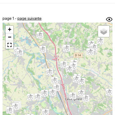
Dénivelé min/max
Auteur
Dossier
et
page 1 -
page suivante
sous-dossiers
+
Trier par
−
Horodatage
Photos