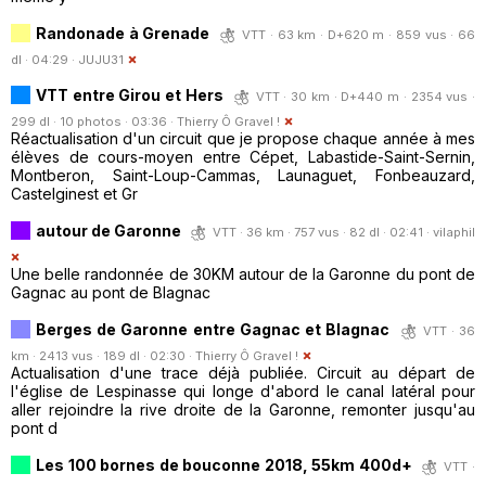
Randonade à Grenade
VTT · 63 km · D+620 m · 859 vus · 66
dl · 04:29 ·
JUJU31
VTT entre Girou et Hers
VTT · 30 km · D+440 m · 2354 vus ·
299 dl · 10 photos · 03:36 ·
Thierry Ô Gravel !
Réactualisation d'un circuit que je propose chaque année à mes
élèves de cours-moyen entre Cépet, Labastide-Saint-Sernin,
Montberon, Saint-Loup-Cammas, Launaguet, Fonbeauzard,
Castelginest et Gr
autour de Garonne
VTT · 36 km · 757 vus · 82 dl · 02:41 ·
vilaphil
Une belle randonnée de 30KM autour de la Garonne du pont de
Gagnac au pont de Blagnac
Berges de Garonne entre Gagnac et Blagnac
VTT · 36
km · 2413 vus · 189 dl · 02:30 ·
Thierry Ô Gravel !
Actualisation d'une trace déjà publiée. Circuit au départ de
l'église de Lespinasse qui longe d'abord le canal latéral pour
aller rejoindre la rive droite de la Garonne, remonter jusqu'au
pont d
Les 100 bornes de bouconne 2018, 55km 400d+
VTT ·