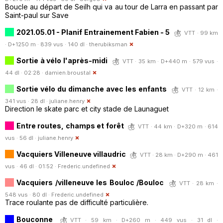
Boucle au départ de Seilh qui va au tour de Larra en passant par
Saint-paul sur Save
2021.05.01 - Planif Entrainement Fabien - 5
VTT · 99 km
· D+1250 m · 839 vus · 140 dl ·
therubiksman
Sortie à vélo l'après-midi
VTT · 35 km · D+440 m · 579 vus ·
44 dl · 02:28 ·
damien.broustal
Sortie vélo du dimanche avec les enfants
VTT · 12 km ·
341 vus · 28 dl ·
juliane.henry
Direction le skate parc et city stade de Launaguet
Entre routes, champs et forêt
VTT · 44 km · D+320 m · 614
vus · 56 dl ·
juliane.henry
Vacquiers Villeneuve villaudric
VTT · 28 km · D+290 m · 461
vus · 46 dl · 01:52 ·
Frederic.undefined
Vacquiers /villeneuve les Bouloc /Bouloc
VTT · 28 km ·
548 vus · 80 dl ·
Frederic.undefined
Trace roulante pas de difficulté particulière.
Bouconne
VTT · 59 km · D+260 m · 449 vus · 31 dl ·