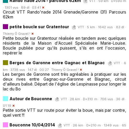
Rando'nade 2014 - parcours 62km
VTT · 59 km · D+590 m
· 1301 vus · 89 dl · 03:41
Circuit VTT Rando'nade 2014 Grenade/Garonne (31) Parcours
62km
petite boucle sur Gratentour
VTT · 5 km · 1642 vus · 83 dl ·
Thierry Ô Gravel !
Petite boucle sur Gratentour réalisée en tandem avec quelques
résidents de la Maison d'Accueil Spécialisée Marie-Louise.
Boucle publiée pour qu'ils puissent, s'ils en ont l'occasion,
repérer le
Berges de Garonne entre Gagnac et Blagnac
VTT · 6
km · 3738 vus · 147 dl · 00:27 ·
Thierry Ô Gravel !
Les berges de Garonne sont très agréables à pratiquer sur les
deux rives entre Gagnac-sur-Garonne et Blagnac, circuit
d'ailleurs balisé. Départ de l'église de Lespinasse pour longer le
lac du Bo
Autour de Bouconne
VTT · 28 km · D+310 m · 706 vus · 36 dl ·
01:19
Petite sortie VTT sur route pour éviter la boue, mais par contre,
quel vent !!!
Bouconne 10/04/2014
VTT · 26 km · D+210 m · 1349 vus · 65