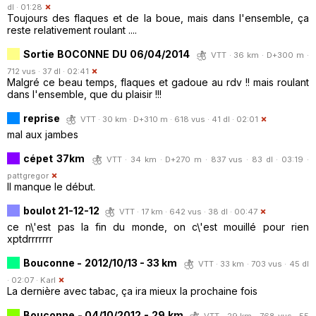
dl · 01:28
Toujours des flaques et de la boue, mais dans l'ensemble, ça
reste relativement roulant ....
Sortie BOCONNE DU 06/04/2014
VTT · 36 km · D+300 m ·
712 vus · 37 dl · 02:41
Malgré ce beau temps, flaques et gadoue au rdv !! mais roulant
dans l'ensemble, que du plaisir !!!
reprise
VTT · 30 km · D+310 m · 618 vus · 41 dl · 02:01
mal aux jambes
cépet 37km
VTT · 34 km · D+270 m · 837 vus · 83 dl · 03:19 ·
pattgregor
Il manque le début.
boulot 21-12-12
VTT · 17 km · 642 vus · 38 dl · 00:47
ce n\'est pas la fin du monde, on c\'est mouillé pour rien
xptdrrrrrrr
Bouconne - 2012/10/13 - 33 km
VTT · 33 km · 703 vus · 45 dl
· 02:07 ·
Karl
La dernière avec tabac, ça ira mieux la prochaine fois
Bouconne - 04/10/2012 - 29 km
VTT · 29 km · 768 vus · 55