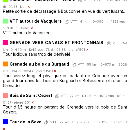
dl · 01:43 ·
Karl
Petite sortie de décrassage à Bouconne en vue du vert luisant...
VTT autour de Vacquiers
VTT · 41 km · D+390 m · 1355 vus ·
100 dl ·
guilhelm
VTT autour de Vacquiers
GRENADE VERS CANALS ET FRONTONNAIS
VTT · 53
km · D+440 m · 1249 vus · 76 dl · 03:36 ·
pierre1501
Tour ludique sans trop de dénivelé.
Grenade au bois du Burgaud
VTT · 55 km · D+670 m · 2028
vus · 164 dl · 03:44 ·
pierre1501
Tour assez long et physique en partant de Grenade avec un
grand tour dans les bois du Burgaud et Bellesserre et retour à
Grenade.
Bois de Saint Cezert
VTT · 27 km · D+270 m · 1097 vus · 90 dl ·
01:27 ·
pierre1501
Tour d'1,5 heure en partant de Grenade vers le bois de Saint
Cezert.
Tour de la Save
VTT · 22 km · 857 vus · 63 dl · 01:19 ·
pierre1501