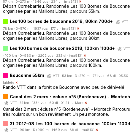
57 km · D+270 m · 1846 vus · 234 dl ·
jma8131
Départ Cornebarrieu. Randonnée Les 100 Bornes de Bouconne
organisée par les Maillons Libres, parcours 55km.
Les 100 bornes de bouconne 2018, 80km 700d+
VTT ·
78 km · D+570 m · 1937 vus · 177 dl ·
jma8131
Départ Cornebarrieu. Randonnée Les 100 Bornes de Bouconne
organisée par les Maillons Libres, parcours 80km.
Les 100 bornes de bouconne 2018, 100km 1100d+
VTT
· 100 km · D+980 m · 2202 vus · 232 dl ·
jma8131
Départ Cornebarrieu. Randonnée Les 100 bornes de Bouconne
organisée par les Maillons Libres, parcours 100km.
Bouconne 55km
VTT · 53 km · D+270 m · 771 vus · 68 dl · 05:50 ·
laidetg
Rando VTT dans la forêt de Bouconne avec peu de dénivelé
Canal des 2 mers : écluse n°5 (Bordeneuve) - Montech
VTT · 31 km · 1334 vus · 60 dl · 01:21 ·
J-Marc
Canal des 2 mers : écluse n°5 (Bordeneuve) - Montech Parcours
très roulant sur un bon revêtement. Un peu monotone.
31 2017-08 les 100 bornes de bouconne 100km 1100d
VTT · 99 km · D+990 m · 1469 vus · 88 dl ·
jma8131