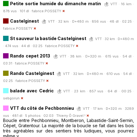
Petite sortie humide du dimanche matin
VTT · 16 km ·
878 vus · 101 dl ·
fabrice.POSSETY
Castelginest
VTT · 32 km · D+480 m · 856 vus · 48 dl · 02:25 ·
fabrice.POSSETY
St sauveur la bastide Castelginest
VTT · 32 km · D+480 m
· 474 vus · 44 dl · 02:25 ·
fabrice.POSSETY
Rando cepet 2013
VTT · 38 km · D+320 m · 615 vus · 54 dl ·
03:31 ·
fabrice.POSSETY
Rando Castelginest
VTT · 32 km · D+480 m · 610 vus · 54 dl ·
02:25 ·
fabrice.POSSETY
balade avec Cedric
VTT · 23 km · 857 vus · 64 dl · 00:25 ·
sebgorun
VTT du côté de Pechbonnieu
VTT · 17 km · D+320 m · 3289
vus · 481 dl · 5 photos · 02:03 ·
Thierry Ô Gravel !
Boucle entre Pechbonnieu, Montberon, Labastide-Saint-Sernin,
Cépet, Gratentour. La majorité de la boucle se fait dans les bois
très agréables sur des sentiers très ludiques, vous pourrez
même y