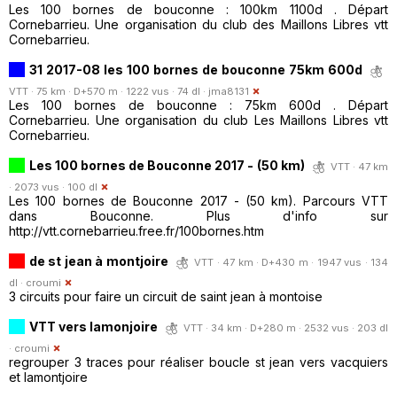
Les 100 bornes de bouconne : 100km 1100d . Départ
Cornebarrieu. Une organisation du club des Maillons Libres vtt
Cornebarrieu.
31 2017-08 les 100 bornes de bouconne 75km 600d
VTT · 75 km · D+570 m · 1222 vus · 74 dl ·
jma8131
Les 100 bornes de bouconne : 75km 600d . Départ
Cornebarrieu. Une organisation du club Les Maillons Libres vtt
Cornebarrieu.
Les 100 bornes de Bouconne 2017 - (50 km)
VTT · 47 km
· 2073 vus · 100 dl
Les 100 bornes de Bouconne 2017 - (50 km). Parcours VTT
dans Bouconne. Plus d'info sur
http://vtt.cornebarrieu.free.fr/100bornes.htm
de st jean à montjoire
VTT · 47 km · D+430 m · 1947 vus · 134
dl ·
croumi
3 circuits pour faire un circuit de saint jean à montoise
VTT vers lamonjoire
VTT · 34 km · D+280 m · 2532 vus · 203 dl
·
croumi
regrouper 3 traces pour réaliser boucle st jean vers vacquiers
et lamontjoire