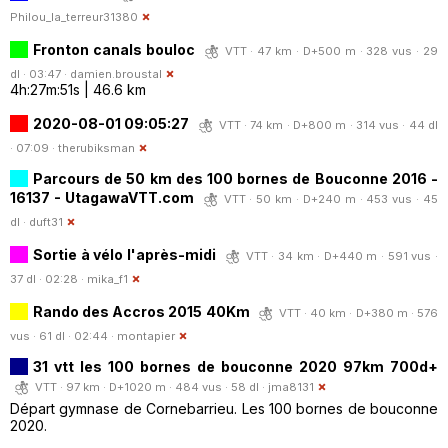
Philou_la_terreur31380
Fronton canals bouloc
VTT · 47 km · D+500 m · 328 vus · 29
dl · 03:47 ·
damien.broustal
4h:27m:51s | 46.6 km
2020-08-01 09:05:27
VTT · 74 km · D+800 m · 314 vus · 44 dl
· 07:09 ·
therubiksman
Parcours de 50 km des 100 bornes de Bouconne 2016 -
16137 - UtagawaVTT.com
VTT · 50 km · D+240 m · 453 vus · 45
dl ·
duft31
Sortie à vélo l'après-midi
VTT · 34 km · D+440 m · 591 vus ·
37 dl · 02:28 ·
mika_f1
Rando des Accros 2015 40Km
VTT · 40 km · D+380 m · 576
vus · 61 dl · 02:44 ·
montapier
31 vtt les 100 bornes de bouconne 2020 97km 700d+
VTT · 97 km · D+1020 m · 484 vus · 58 dl ·
jma8131
Départ gymnase de Cornebarrieu. Les 100 bornes de bouconne
2020.