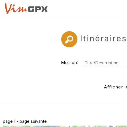
Itinérair
Mot clé
Rayon
Département
Afficher 
Auteur
page 1 -
page suivante