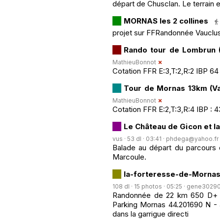
départ de Chusclan. Le terrain es
MORNAS les 2 collines
projet sur FFRandonnée Vauclu
Rando tour de Lombrun 
MathieuBonnot
Cotation FFR E:3,T:2,R:2 IBP 64
Tour de Mornas 13km (Va
MathieuBonnot
Cotation FFR E:2,T:3,R:4 IBP : 4
Le Château de Gicon et l
vus · 53 dl · 03:41 ·
phdega@yahoo.fr
Balade au départ du parcours 
Marcoule.
la-forteresse-de-Mornas
108 dl · 15 photos · 05:25 ·
gene3029
Randonnée de 22 km 650 D+ en
Parking Mornas 44.201690 N -
dans la garrigue directi