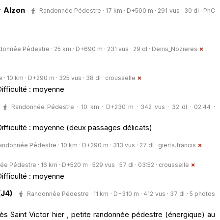
r Alzon
Randonnée Pédestre · 17 km · D+500 m · 291 vus · 30 dl ·
PhC
onnée Pédestre · 25 km · D+690 m · 231 vus · 29 dl ·
Denis_Nozieres
 10 km · D+290 m · 325 vus · 38 dl ·
crousselle
Difficulté : moyenne
Randonnée Pédestre · 10 km · D+230 m · 342 vus · 32 dl · 02:44 ·
Difficulté : moyenne (deux passages délicats)
andonnée Pédestre · 10 km · D+290 m · 313 vus · 27 dl ·
gierts.francis
e Pédestre · 16 km · D+520 m · 529 vus · 57 dl · 03:52 ·
crousselle
Difficulté : moyenne
(J4)
Randonnée Pédestre · 11 km · D+310 m · 412 vus · 37 dl · 5 photos
 Saint Victor hier , petite randonnée pédestre (énergique) au