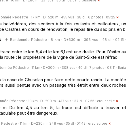
re · 10 km · D+280 m · 251 vus · 33 dl · 02:51 ·
crousselle
onnée Pédestre · 17 km · D+520 m · 455 vus · 38 dl · 6 photos · 05:25
 belvédères, des sentiers à la fois roulants et caillouteux, un
de Castres en cours de rénovation, le repas tiré du sac pris en b
s
Randonnée Pédestre · 8 km · D+330 m · 393 vus · 48 dl · 02:15 ·
ace entre le km 5,4 et le km 6,1 est une draille. Pour l'éviter au
la route : le propriétaire de la vigne de Saint-Sixte est réfrac
onnée Pédestre · 11 km · D+300 m · 308 vus · 40 dl · 7 photos · 03:11 ·
lloria
à la cave de Chusclan pour faire cette courte rando. La montée
s aussi pentue avec un passage très étroit entre deux roches
née Pédestre · 10 km · D+290 m · 417 vus · 37 dl · 02:55 ·
crousselle
m Du km 4,5 au km 5, la trace est difficile à trouver et
aculaire peut être dangereux.
édestre · 11 km · D+230 m · 348 vus · 35 dl · 01:42 ·
erau.aurore