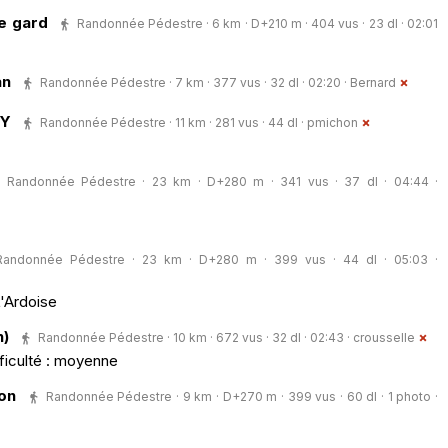
e gard
Randonnée Pédestre · 6 km · D+210 m · 404 vus · 23 dl · 02:01
an
Randonnée Pédestre · 7 km · 377 vus · 32 dl · 02:20 ·
Bernard
RY
Randonnée Pédestre · 11 km · 281 vus · 44 dl ·
pmichon
Randonnée Pédestre · 23 km · D+280 m · 341 vus · 37 dl · 04:44 ·
Randonnée Pédestre · 23 km · D+280 m · 399 vus · 44 dl · 05:03 ·
'Ardoise
n)
Randonnée Pédestre · 10 km · 672 vus · 32 dl · 02:43 ·
crousselle
fficulté : moyenne
on
Randonnée Pédestre · 9 km · D+270 m · 399 vus · 60 dl · 1 photo ·