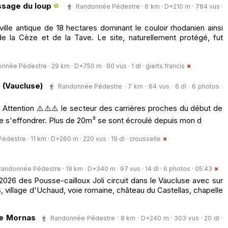
ssage du loup
Randonnée Pédestre · 6 km · D+210 m · 784 vus ·
lle antique de 18 hectares dominant le couloir rhodanien ainsi
e la Cèze et de la Tave. Le site, naturellement protégé, fut
nnée Pédestre · 29 km · D+750 m · 90 vus · 1 dl ·
gierts.francis
 (Vaucluse)
Randonnée Pédestre · 7 km · 64 vus · 6 dl · 6 photos ·
 Attention ⚠️⚠️⚠️ le secteur des carrières proches du début de
de s'effondrer. Plus de 20m³ se sont écroulé depuis mon d
destre · 11 km · D+260 m · 220 vus · 19 dl ·
crousselle
andonnée Pédestre · 19 km · D+340 m · 97 vus · 14 dl · 6 photos · 05:43
026 des Pousse-cailloux Joli circuit dans le Vaucluse avec sur
s, village d'Uchaud, voie romaine, château du Castellas, chapelle
de Mornas
Randonnée Pédestre · 8 km · D+240 m · 303 vus · 20 dl ·