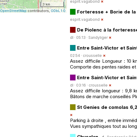
esprit.vagabond
3 km
OpenStreetMap
contributors,
ODbL 1.0
Forteresse + Borie de la
esprit.vagabond
De Piolenc à la forteres
dl · 05:13 ·
Sandyliger
Entre Saint-Victor et Sai
02:54 ·
crousselle
Assez difficile Longueur : 10 
Comporte des pentes raides et
Entre Saint-Victor et Sai
dl · 03:16 ·
crousselle
Assez difficile longueur : 9,8
Bâtons de marche conseillés P
St Genies de comolas 6,
Parking à droite , entrée imméd
Vues sympathiques tout au long 
Chusclan