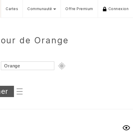
Cartes
Communauté
Offre Premium
Connexion
tour de Orange
Dénivelé min/max
iers