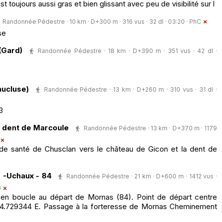
t toujours aussi gras et bien glissant avec peu de visibilité sur l
Randonnée Pédestre · 10 km · D+300 m · 316 vus · 32 dl · 03:20 ·
PhC
se
(Gard)
Randonnée Pédestre · 18 km · D+390 m · 351 vus · 42 dl ·
ucluse)
Randonnée Pédestre · 13 km · D+260 m · 310 vus · 31 dl ·
3
a dent de Marcoule
Randonnée Pédestre · 13 km · D+370 m · 1179
de santé de Chusclan vers le château de Gicon et la dent de
 -Uchaux - 84
Randonnée Pédestre · 21 km · D+600 m · 1412 vus ·
0
 boucle au départ de Mornas (84). Point de départ centre
 4.729344 E. Passage à la forteresse de Mornas Cheminement