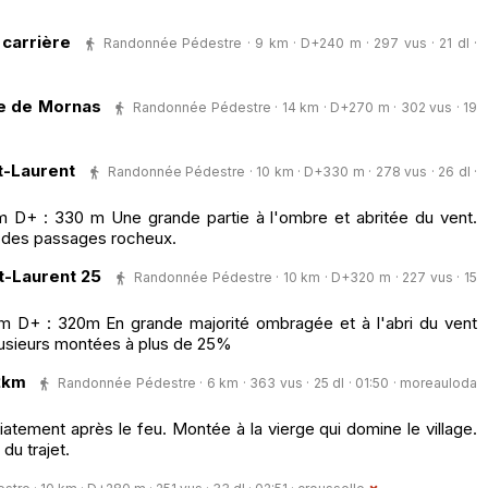
 carrière
Randonnée Pédestre · 9 km · D+240 m · 297 vus · 21 dl ·
se de Mornas
Randonnée Pédestre · 14 km · D+270 m · 302 vus · 19
nt-Laurent
Randonnée Pédestre · 10 km · D+330 m · 278 vus · 26 dl ·
km D+ : 330 m Une grande partie à l'ombre et abritée du vent.
 des passages rocheux.
nt-Laurent 25
Randonnée Pédestre · 10 km · D+320 m · 227 vus · 15
 km D+ : 320m En grande majorité ombragée et à l'abri du vent
lusieurs montées à plus de 25%
2km
Randonnée Pédestre · 6 km · 363 vus · 25 dl · 01:50 ·
moreauloda
iatement après le feu. Montée à la vierge qui domine le village.
du trajet.