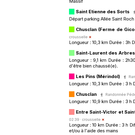
Massif
Saint Etienne des Sorts
Départ parking Allée Saint Roch
Chusclan (Ferme de Gico
crousselle
Longueur : 10,3 km Durée : 3h D
Saint-Laurent des Arbres
Longueur : 9,1 km Durée : 2h30
d'être bien chaussé(e).
Les Pins (Mérindol)
Ran
Longueur : 10,3 km Durée : 3 h 
Chusclan
Randonnée Pédest
Longueur : 10,9 km Durée : 3 h 
Entre Saint-Victor et Sai
02:39 ·
crousselle
Longueur : 10 km Durée : 3 h D
et/ou à l'aide des mains