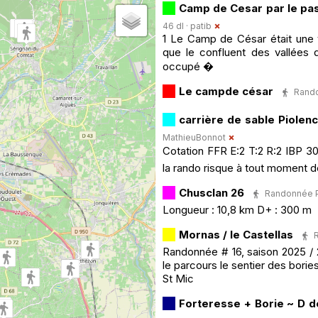
Camp de Cesar par le pa
46 dl ·
patib
1 Le Camp de César était une vi
que le confluent des vallées d
occupé �
Le campde césar
Rando
carrière de sable Piolenc
MathieuBonnot
Cotation FFR E:2 T:2 R:2 IBP 30
la rando risque à tout moment 
Chusclan 26
Randonnée Pé
Longueur : 10,8 km D+ : 300 m
Mornas / le Castellas
R
Randonnée # 16, saison 2025 / 2
le parcours le sentier des borie
St Mic
Forteresse + Borie ~ D 