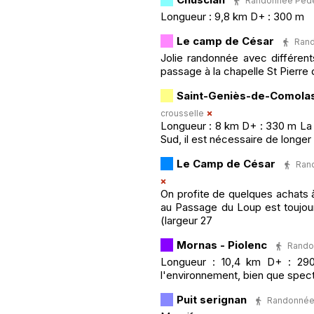
Randonnée Pédest
Longueur : 9,8 km D+ : 300 m
Le camp de César
Rand
Jolie randonnée avec différents
passage à la chapelle St Pierre 
Saint-Geniès-de-Comola
crousselle
Longueur : 8 km D+ : 330 m La tr
Sud, il est nécessaire de longer 
Le Camp de César
Rand
On profite de quelques achats 
au Passage du Loup est toujour
(largeur 27
Mornas - Piolenc
Randon
Longueur : 10,4 km D+ : 290 
l'environnement, bien que spect
Puit serignan
Randonnée P