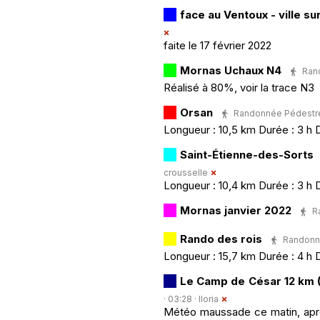
face au Ventoux - ville su
faite le 17 février 2022
Mornas Uchaux N4
Rand
Réalisé à 80%, voir la trace N3
Orsan
Randonnée Pédestre ·
Longueur : 10,5 km Durée : 3 h 
Saint-Étienne-des-Sorts
crousselle
Longueur : 10,4 km Durée : 3 h 
Mornas janvier 2022
R
Rando des rois
Randonné
Longueur : 15,7 km Durée : 4 h 
Le Camp de César 12 km 
· 03:28 ·
lloria
Météo maussade ce matin, après