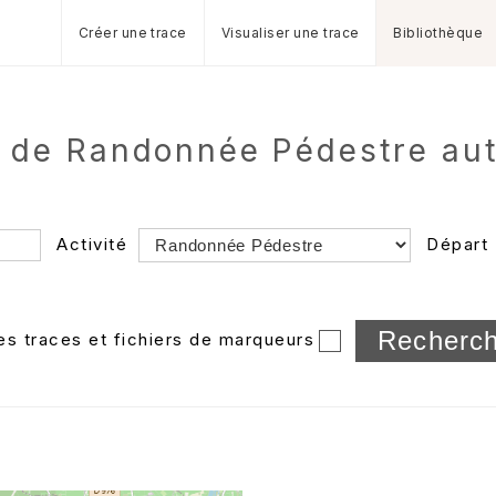
Créer une trace
Visualiser une trace
Bibliothèque
es de Randonnée Pédestre au
Activité
Départ
Longueur min/max
les traces et fichiers de marqueurs
Dossier
et sous-doss
Trier par
Horodatage
Photos