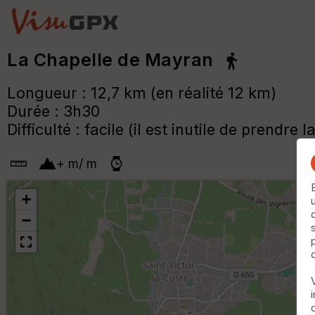
La Chapelle de Mayran
Longueur : 12,7 km (en réalité 12 km)
Durée : 3h30
Difficulté : facile (il est inutile de prend
+
m
/
m
+
−