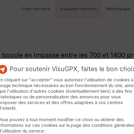
Créer une trace
Visualiser une trace
Bibliothèque
re la boucle en impasse entre les 700 et 1400 
Pour soutenir VisuGPX, faites le bon choi
En cliquant sur "accepter" vous autorisez l'utilisation de cookies à
usage technique nécessaires au bon fonctionnement du site, ainsi
que l'utilisation d'autres cookies (éventuellement tiers) à des fins
statistiques ou de personnalisation des annonces pour vous
proposer des services et des offres adaptées à vos centres
d'interêt.
Vous pouvez à tout moment modifier ce choix ou obtenir des
informations sur ces cookies sur la page des conditions générale
d'utilisation du service :