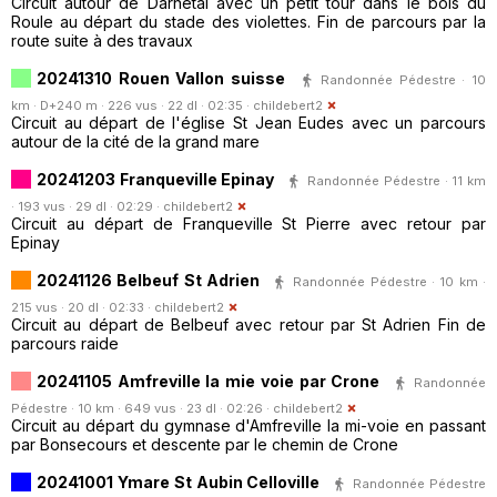
Circuit autour de Darnétal avec un petit tour dans le bois du
Roule au départ du stade des violettes. Fin de parcours par la
route suite à des travaux
20241310 Rouen Vallon suisse
Randonnée Pédestre · 10
km · D+240 m · 226 vus · 22 dl · 02:35 ·
childebert2
Circuit au départ de l'église St Jean Eudes avec un parcours
autour de la cité de la grand mare
20241203 Franqueville Epinay
Randonnée Pédestre · 11 km
· 193 vus · 29 dl · 02:29 ·
childebert2
Circuit au départ de Franqueville St Pierre avec retour par
Epinay
20241126 Belbeuf St Adrien
Randonnée Pédestre · 10 km ·
215 vus · 20 dl · 02:33 ·
childebert2
Circuit au départ de Belbeuf avec retour par St Adrien Fin de
parcours raide
20241105 Amfreville la mie voie par Crone
Randonnée
Pédestre · 10 km · 649 vus · 23 dl · 02:26 ·
childebert2
Circuit au départ du gymnase d'Amfreville la mi-voie en passant
par Bonsecours et descente par le chemin de Crone
20241001 Ymare St Aubin Celloville
Randonnée Pédestre