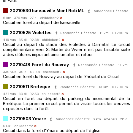
le Fault
20210530 Isneauville Mont Roti ML
Randonnée Pédestre ·
6 km · 376 vus · 27 dl ·
childebert2
Circuit en foret au départ de Isneauville
20210525 Violettes
Randonnée Pédestre · 11 km · D+280 m ·
419 vus · 35 dl · 02:38 ·
childebert2
Circuit au départ du stade des Violettes à Darnétal. Le circuit
complémentaire vers St Martin du Vivier n'est pas faisable suite
à des clôtures imposant ainsi un aller et retour.
20210418 Foret du Rouvray
Randonnée Pédestre · 11 km ·
339 vus · 30 dl · 02:44 ·
childebert2
Circuit en forêt du Rouvray au départ de l?hôpital de Oissel
20210511 Breteque
Randonnée Pédestre · 13 km · D+200 m ·
437 vus · 33 dl · 02:53 ·
childebert2
Circuit en foret au départ du parking du monumental de la
Bretèque. Le premier circuit permet de visiter toutes les oeuvres
exposées dans la forêt
20210503 Ymare
Randonnée Pédestre · 6 km · 424 vus · 28 dl ·
01:41 ·
childebert2
Circuit dans la foret d'Ymare au départ de l'église