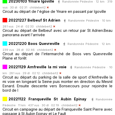
20230103 Ymare Igoville
Randonnée Pédestre · 12 km · 319
vus · 30 dl · 02:31 ·
childebert2
Circuit au départ de l'église de Ymare en passant par Igoville
20221227 Belbeuf St Adrien
Randonnée Pédestre · 10 km ·
281 vus · 24 dl · 02:33 ·
childebert2
Circuit au départ de Belbeuf avec un retour par St Adrien.Beau
panorama avant l'arrivée
20221220 Boos Quevreville
Randonnée Pédestre · 12 km ·
239 vus · 28 dl · 02:46 ·
childebert2
Circuit au départ de l'intermarché de Boos vers Quevreville
Plaine et forêt
20221129 Amfreville la mi voie
Randonnée Pédestre · 10
km · 281 vus · 29 dl · 02:12 ·
childebert2
Circuit au départ du parking de la salle de sport d'Amfreville la
mi voie en longeant la Seine puis monter en direction du Mesnil
Esnard. Ensuite descente vers Bonsecours pour rejoindre le
bord de l
20221122 Franqueville St Aubin Epinay
Randonnée
Pédestre · 11 km · 437 vus · 30 dl · 02:19 ·
childebert2
Circuit en campagne au départ de Franqueville Saint Pierre avec
passage à St Aubin Epinay et Le Fault