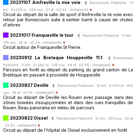
20231107 Amfreville la mie voie
Randonnée Pédestre · 11
km · D+200 m · 528 vus · 27 dl · 02:34 ·
childebert2
Circuit au départ de la salle de sport d'Amfreville la mi voie avec
retour par Bonsecours suite à sentier barré à cause de chutes
d'arbres
20231017 Franqueville le tour
Randonnée Pédestre · 11 km ·
179 vus · 28 dl · 02:34 ·
childebert2
Circuit autour de Franqueville St Pierre
20230912 La Breteque Houppeville 11.1
Randonnée
Pédestre · 11 km · D+280 m · 316 vus · 44 dl · 02:39 ·
childebert2
Parcours en forêt au départ du parking du grand canton de La
Bretèque en passant à proximité de Houppeville
20230827 Deville
Randonnée Pédestre · 12 km · D+310 m · 410
vus · 28 dl · 03:10 ·
childebert2
Circuit au départ de Deville les Rouen avec passage dans des
zônes boisées insoupçonnées et dans des rues tranquilles de
Rouen. Beau panorama en milieu de parcours
20230822 Oissel
Randonnée Pédestre · 12 km · 263 vus · 26 dl
· 02:47 ·
childebert2
Circuit au départ de l'hôpital de Oissel exclusivement en forêt