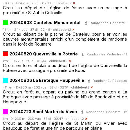
· 9 km · 424 vus · 28 dl · 02:13 ·
childebert2
Circuit au départ de l'église de Ymare avec un passage à
proximité de St Aubin Celloville
20240903 Canteleu Monumental
Randonnée Pédestre ·
11 km · 244 vus · 37 dl · 02:46 ·
childebert2
Circuit au départ de la piscine de Canteleu pour aller voir les
oeuvres monumentales enrichi d'un complément de randonné
dans la forêt de Roumare
20240820 Quevreville la Poterie
Randonnée Pédestre · 11
km · 305 vus · 29 dl · 02:34 ·
childebert2
Circuit en forêt et plaine au départ de l'église de Quevreville la
Poterie avec passage à proximité de Boos
20240806 La Breteque Houppeville
Randonnée Pédestre
· 11 km · D+280 m · 202 vus · 32 dl · 02:51 ·
childebert2
Circuit en forêt au départ du parking du grand canton à La
Bretèque avec passage à proximité de ND de Bondeville et de
Houppeville
20240723 Saint Martin du Vivier
Randonnée Pédestre · 12
km · D+230 m · 230 vus · 37 dl · 02:47 ·
childebert2
Circuit au départ de l'église de St Martin du Vivier avec
beaucoup de fôret et une fin de parcours en plaine