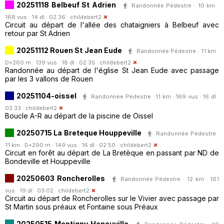
20251118 Belbeuf St Adrien
Randonnée Pédestre · 10 km ·
168 vus · 14 dl · 02:36 ·
childebert2
Circuit au départ de l'allée des chataigniers à Belbeuf avec
retour par St Adrien
20251112 Rouen St Jean Eude
Randonnée Pédestre · 11 km ·
D+260 m · 139 vus · 18 dl · 02:35 ·
childebert2
Randonnée au départ de l'église St Jean Eude avec passage
par les 3 vallons de Rouen
20251104-oissel
Randonnée Pédestre · 11 km · 169 vus · 16 dl ·
02:33 ·
childebert2
Boucle A-R au départ de la piscine de Oissel
20250715 La Breteque Houppeville
Randonnée Pédestre ·
11 km · D+290 m · 149 vus · 16 dl · 02:50 ·
childebert2
Circuit en forêt au départ de La Bretèque en passant par ND de
Bondeville et Houppeville
20250603 Roncherolles
Randonnée Pédestre · 12 km · 161
vus · 19 dl · 03:02 ·
childebert2
Circuit au départ de Roncherolles sur le Vivier avec passage par
St Martin sous préaux et Fontaine sous Préaux
20250515 Montigny Henouville