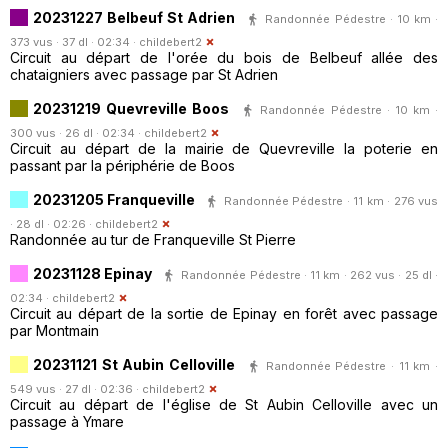
20231227 Belbeuf St Adrien
Randonnée Pédestre · 10 km ·
373 vus · 37 dl · 02:34 ·
childebert2
Circuit au départ de l'orée du bois de Belbeuf allée des
chataigniers avec passage par St Adrien
20231219 Quevreville Boos
Randonnée Pédestre · 10 km ·
300 vus · 26 dl · 02:34 ·
childebert2
Circuit au départ de la mairie de Quevreville la poterie en
passant par la périphérie de Boos
20231205 Franqueville
Randonnée Pédestre · 11 km · 276 vus
· 28 dl · 02:26 ·
childebert2
Randonnée au tur de Franqueville St Pierre
20231128 Epinay
Randonnée Pédestre · 11 km · 262 vus · 25 dl ·
02:34 ·
childebert2
Circuit au départ de la sortie de Epinay en forêt avec passage
par Montmain
20231121 St Aubin Celloville
Randonnée Pédestre · 11 km ·
549 vus · 27 dl · 02:36 ·
childebert2
Circuit au départ de l'église de St Aubin Celloville avec un
passage à Ymare