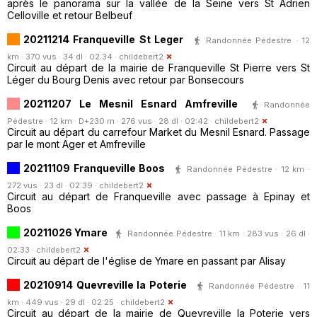
après le panorama sur la vallée de la Seine vers St Adrien
Celloville et retour Belbeuf
20211214 Franqueville St Leger
Randonnée Pédestre · 12
km · 370 vus · 34 dl · 02:34 ·
childebert2
Circuit au départ de la mairie de Franqueville St Pierre vers St
Léger du Bourg Denis avec retour par Bonsecours
20211207 Le Mesnil Esnard Amfreville
Randonnée
Pédestre · 12 km · D+230 m · 276 vus · 28 dl · 02:42 ·
childebert2
Circuit au départ du carrefour Market du Mesnil Esnard. Passage
par le mont Ager et Amfreville
20211109 Franqueville Boos
Randonnée Pédestre · 12 km ·
272 vus · 23 dl · 02:39 ·
childebert2
Circuit au départ de Franqueville avec passage à Epinay et
Boos
20211026 Ymare
Randonnée Pédestre · 11 km · 283 vus · 26 dl ·
02:33 ·
childebert2
Circuit au départ de l'église de Ymare en passant par Alisay
20210914 Quevreville la Poterie
Randonnée Pédestre · 11
km · 449 vus · 29 dl · 02:25 ·
childebert2
Circuit au départ de la mairie de Quevreville la Poterie vers