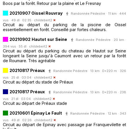
Boos par la forêt. Retour par la plaine et Le Fresnay
20210907 Oissel Rouvray
Randonnée Pédestre · 11 km · 444
vus · 49 dl · 02:35 ·
childebert2
Circuit au départ du parking de la piscine de Oissel
essentiellement en forêt. Conseillé par fortes chaleurs.
20210902 Hautot sur Seine
Randonnée Pédestre · 20 km ·
394 vus · 55 dl ·
childebert2
Circuit au départ du parking du chateau de Hautot sur Seine
longeant la Seine jusqu'à Caumont avec un retour par la forêt
de Roumare. Très agréable
20210817 Préaux
Randonnée Pédestre · 13 km · D+220 m · 326
vus · 25 dl · 03:04 ·
childebert2
Circuit au départ du stade de Préaux
20210817 Préaux
Randonnée Pédestre · 13 km · D+220 m · 238
vus · 21 dl · 03:04 ·
childebert2
Circuit au départ de Préaux stade
20210601 Épinay Le Fault
Randonnée Pédestre · 12 km · 343
vus · 49 dl · 02:26 ·
childebert2
Circuit au départ de Epinay avec passage par Franquevilette et