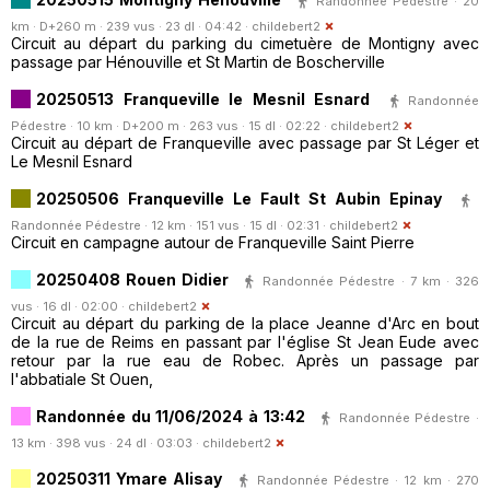
Randonnée Pédestre · 20
km · D+260 m · 239 vus · 23 dl · 04:42 ·
childebert2
Circuit au départ du parking du cimetuère de Montigny avec
passage par Hénouville et St Martin de Boscherville
20250513 Franqueville le Mesnil Esnard
Randonnée
Pédestre · 10 km · D+200 m · 263 vus · 15 dl · 02:22 ·
childebert2
Circuit au départ de Franqueville avec passage par St Léger et
Le Mesnil Esnard
20250506 Franqueville Le Fault St Aubin Epinay
Randonnée Pédestre · 12 km · 151 vus · 15 dl · 02:31 ·
childebert2
Circuit en campagne autour de Franqueville Saint Pierre
20250408 Rouen Didier
Randonnée Pédestre · 7 km · 326
vus · 16 dl · 02:00 ·
childebert2
Circuit au départ du parking de la place Jeanne d'Arc en bout
de la rue de Reims en passant par l'église St Jean Eude avec
retour par la rue eau de Robec. Après un passage par
l'abbatiale St Ouen,
Randonnée du 11/06/2024 à 13:42
Randonnée Pédestre ·
13 km · 398 vus · 24 dl · 03:03 ·
childebert2
20250311 Ymare Alisay
Randonnée Pédestre · 12 km · 270