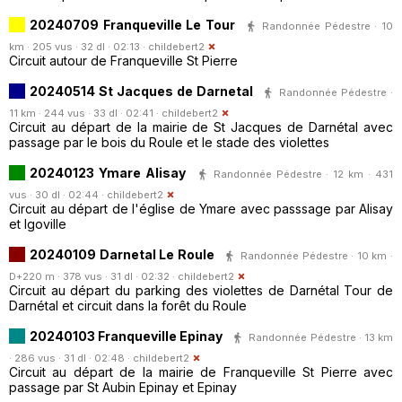
20240709 Franqueville Le Tour
Randonnée Pédestre · 10
km · 205 vus · 32 dl · 02:13 ·
childebert2
Circuit autour de Franqueville St Pierre
20240514 St Jacques de Darnetal
Randonnée Pédestre ·
11 km · 244 vus · 33 dl · 02:41 ·
childebert2
Circuit au départ de la mairie de St Jacques de Darnétal avec
passage par le bois du Roule et le stade des violettes
20240123 Ymare Alisay
Randonnée Pédestre · 12 km · 431
vus · 30 dl · 02:44 ·
childebert2
Circuit au départ de l'église de Ymare avec passsage par Alisay
et Igoville
20240109 Darnetal Le Roule
Randonnée Pédestre · 10 km ·
D+220 m · 378 vus · 31 dl · 02:32 ·
childebert2
Circuit au départ du parking des violettes de Darnétal Tour de
Darnétal et circuit dans la forêt du Roule
20240103 Franqueville Epinay
Randonnée Pédestre · 13 km
· 286 vus · 31 dl · 02:48 ·
childebert2
Circuit au départ de la mairie de Franqueville St Pierre avec
passage par St Aubin Epinay et Epinay