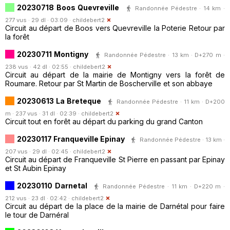
20230718 Boos Quevreville
Randonnée Pédestre · 14 km ·
277 vus · 29 dl · 03:09 ·
childebert2
Circuit au départ de Boos vers Quevreville la Poterie Retour par
la forêt
20230711 Montigny
Randonnée Pédestre · 13 km · D+270 m ·
238 vus · 42 dl · 02:55 ·
childebert2
Circuit au départ de la mairie de Montigny vers la forêt de
Roumare. Retour par St Martin de Boscherville et son abbaye
20230613 La Breteque
Randonnée Pédestre · 11 km · D+200
m · 237 vus · 31 dl · 02:39 ·
childebert2
Circuit tout en forêt au départ du parking du grand Canton
20230117 Franqueville Epinay
Randonnée Pédestre · 13 km ·
207 vus · 29 dl · 02:45 ·
childebert2
Circuit au départ de Franqueville St Pierre en passant par Epinay
et St Aubin Epinay
20230110 Darnetal
Randonnée Pédestre · 11 km · D+220 m ·
212 vus · 23 dl · 02:42 ·
childebert2
Circuit au départ de la place de la mairie de Darnétal pour faire
le tour de Darnéral