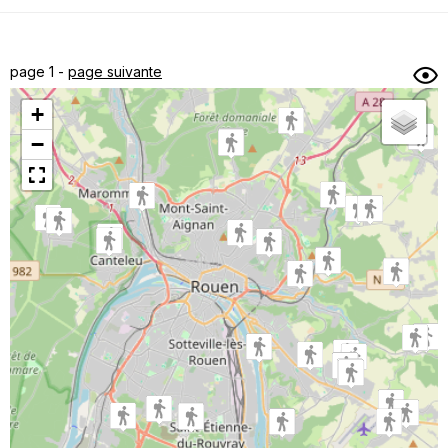
Dénivelé min/max
Auteur
Dossier
et
page 1 -
page suivante
sous-dossiers
+
Trier par
−
Horodatage
Photos