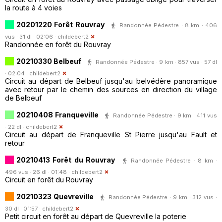
la route à 4 voies
20201220 Forêt Rouvray
Randonnée Pédestre · 8 km · 406
vus · 31 dl · 02:06 ·
childebert2
Randonnée en forêt du Rouvray
20210330 Belbeuf
Randonnée Pédestre · 9 km · 857 vus · 57 dl
· 02:04 ·
childebert2
Circuit au départ de Belbeuf jusqu'au belvédère panoramique
avec retour par le chemin des sources en direction du village
de Belbeuf
20210408 Franqueville
Randonnée Pédestre · 9 km · 411 vus
· 22 dl ·
childebert2
Circuit au départ de Franqueville St Pierre jusqu'au Fault et
retour
20210413 Forêt du Rouvray
Randonnée Pédestre · 8 km ·
496 vus · 26 dl · 01:48 ·
childebert2
Circuit en forêt du Rouvray
20210323 Quevreville
Randonnée Pédestre · 9 km · 312 vus ·
30 dl · 01:57 ·
childebert2
Petit circuit en forêt au départ de Quevreville la poterie