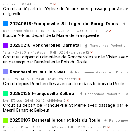
vus · 22 dl · 02:41 ·
childebert2
Circuit au départ de l'église de Ymare avec passage par Alisay
et Igoville
20240618-Franqueville St Leger du Bourg Denis
Randonnée Pédestre · 13 km · 172 vus · 21 dl · 03:00 ·
childebert2
Boucle A-R au départ de la Mairie de Franqueville
20250218 Roncherolles Darnetal
Randonnée Pédestre ·
12 km · D+260 m · 169 vus · 16 dl · 02:54 ·
childebert2
Circuit au départ du cimetière de Roncherolles sur le Vivier avec
un passage par Darnétal et le Bois du Roule
Roncherolles sur le vivier
Randonnée Pédestre · 11 km ·
D+230 m · 149 vus · 23 dl · 02:42 ·
childebert2
Circuit depuis Roncherolles avec un tour dans le bois du Roule
20250128 Franqueville Belbeuf
Randonnée Pédestre · 10
km · 177 vus · 24 dl · 02:12 ·
childebert2
Circuit au départ de Franqueville St Pierre avec passage par le
Mesnil Esnart et Belbeuf
20250107 Darnetal le tour et bois du Roule
Randonnée
Pédestre · 11 km · D+220 m · 549 vus · 31 dl · 02:39 ·
childebert2