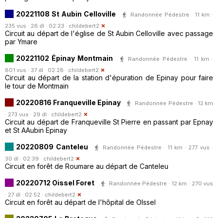
20221108 St Aubin Celloville
Randonnée Pédestre · 11 km ·
235 vus · 26 dl · 02:23 ·
childebert2
Circuit au départ de l'église de St Aubin Celloville avec passage
par Ymare
20221102 Épinay Montmain
Randonnée Pédestre · 11 km ·
801 vus · 37 dl · 02:28 ·
childebert2
Circuit au départ de la station d'épuration de Epinay pour faire
le tour de Montmain
20220816 Franqueville Epinay
Randonnée Pédestre · 12 km
· 273 vus · 29 dl ·
childebert2
Circuit au départ de Franqueville St Pierre en passant par Epnay
et St AAubin Epinay
20220809 Canteleu
Randonnée Pédestre · 11 km · 277 vus ·
30 dl · 02:39 ·
childebert2
Circuit en forêt de Roumare au départ de Canteleu
20220712 Oissel Foret
Randonnée Pédestre · 12 km · 270 vus
· 27 dl · 02:52 ·
childebert2
Circuit en forêt au départ de l'hôpital de OIssel