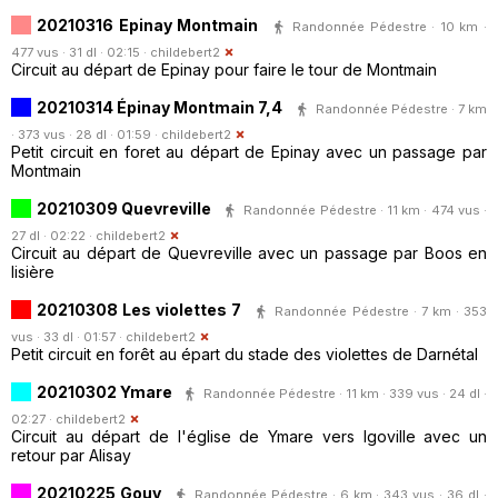
20210316 Epinay Montmain
Randonnée Pédestre · 10 km ·
477 vus · 31 dl · 02:15 ·
childebert2
Circuit au départ de Epinay pour faire le tour de Montmain
20210314 Épinay Montmain 7,4
Randonnée Pédestre · 7 km
· 373 vus · 28 dl · 01:59 ·
childebert2
Petit circuit en foret au départ de Epinay avec un passage par
Montmain
20210309 Quevreville
Randonnée Pédestre · 11 km · 474 vus ·
27 dl · 02:22 ·
childebert2
Circuit au départ de Quevreville avec un passage par Boos en
lisière
20210308 Les violettes 7
Randonnée Pédestre · 7 km · 353
vus · 33 dl · 01:57 ·
childebert2
Petit circuit en forêt au épart du stade des violettes de Darnétal
20210302 Ymare
Randonnée Pédestre · 11 km · 339 vus · 24 dl ·
02:27 ·
childebert2
Circuit au départ de l'église de Ymare vers Igoville avec un
retour par Alisay
20210225 Gouy
Randonnée Pédestre · 6 km · 343 vus · 36 dl ·