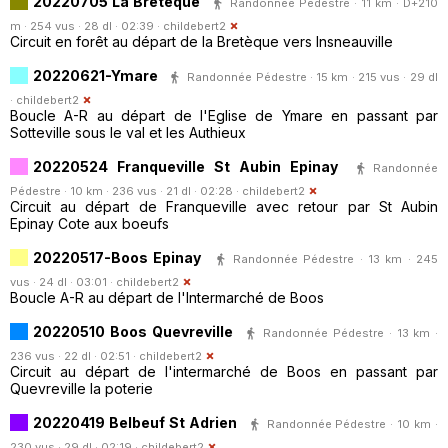
20220705 La Breteque
Randonnée Pédestre · 11 km · D+210
m · 254 vus · 28 dl · 02:39 ·
childebert2
Circuit en forêt au départ de la Bretèque vers Insneauville
20220621-Ymare
Randonnée Pédestre · 15 km · 215 vus · 29 dl
·
childebert2
Boucle A-R au départ de l'Eglise de Ymare en passant par
Sotteville sous le val et les Authieux
20220524 Franqueville St Aubin Epinay
Randonnée
Pédestre · 10 km · 236 vus · 21 dl · 02:28 ·
childebert2
Circuit au départ de Franqueville avec retour par St Aubin
Epinay Cote aux boeufs
20220517-Boos Epinay
Randonnée Pédestre · 13 km · 245
vus · 24 dl · 03:01 ·
childebert2
Boucle A-R au départ de l'Intermarché de Boos
20220510 Boos Quevreville
Randonnée Pédestre · 13 km ·
236 vus · 22 dl · 02:51 ·
childebert2
Circuit au départ de l'intermarché de Boos en passant par
Quevreville la poterie
20220419 Belbeuf St Adrien
Randonnée Pédestre · 10 km ·
230 vus · 29 dl · 02:19 ·
childebert2