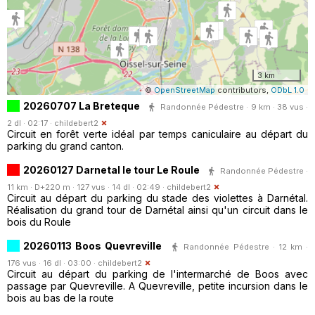
3 km
©
OpenStreetMap
contributors,
ODbL 1.0
20260707 La Breteque
Randonnée Pédestre · 9 km · 38 vus ·
2 dl · 02:17 ·
childebert2
Circuit en forêt verte idéal par temps caniculaire au départ du
parking du grand canton.
20260127 Darnetal le tour Le Roule
Randonnée Pédestre ·
11 km · D+220 m · 127 vus · 14 dl · 02:49 ·
childebert2
Circuit au départ du parking du stade des violettes à Darnétal.
Réalisation du grand tour de Darnétal ainsi qu'un circuit dans le
bois du Roule
20260113 Boos Quevreville
Randonnée Pédestre · 12 km ·
176 vus · 16 dl · 03:00 ·
childebert2
Circuit au départ du parking de l'intermarché de Boos avec
passage par Quevreville. A Quevreville, petite incursion dans le
bois au bas de la route