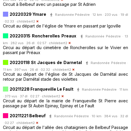
Circuit à Belbeuf avec un passage par St Adrien
20220329 Ymare
Randonnée Pédestre · 12 km · 233 vus · 19 dl
· 02:33 ·
childebert2
Circuit au départ de l'église de Ymare en passant par Igoville
20220315 Roncherolles Preaux
Randonnée Pédestre · 13
km · 282 vus · 26 dl · 02:57 ·
childebert2
Circui au départ du cimetière de Roncherolles sur le Vivier en
passant par Préaux
20220118 St Jacques de Darnetal
Randonnée Pédestre ·
11 km · 397 vus · 28 dl · 02:32 ·
childebert2
Circuit au départ de l'église de St Jacques de Darnétal avec
retour par Darnétal stade des violettes
20211228 Franqueville Le Fault
Randonnée Pédestre · 11 km
· 373 vus · 37 dl · 02:27 ·
childebert2
Circuit au départ de la mairie de Franqueville St Pierre avec
passage par St Aubin Epinay, Epinay et Le Fault
20211221 Belbeuf
Randonnée Pédestre · 10 km · 384 vus · 32 dl
· 02:27 ·
childebert2
Circuit au départ de l'allée des chataigniers de Belbeuf Passage