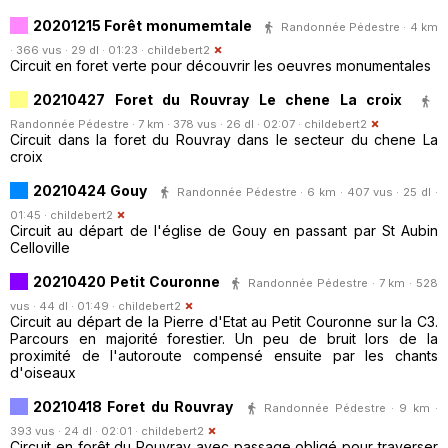
20201215 Forêt monumemtale
Randonnée Pédestre · 4 km
· 366 vus · 29 dl · 01:23 ·
childebert2
Circuit en foret verte pour découvrir les oeuvres monumentales
20210427 Foret du Rouvray Le chene La croix
Randonnée Pédestre · 7 km · 378 vus · 26 dl · 02:07 ·
childebert2
Circuit dans la foret du Rouvray dans le secteur du chene La
croix
20210424 Gouy
Randonnée Pédestre · 6 km · 407 vus · 25 dl ·
01:45 ·
childebert2
Circuit au départ de l'église de Gouy en passant par St Aubin
Celloville
20210420 Petit Couronne
Randonnée Pédestre · 7 km · 528
vus · 44 dl · 01:49 ·
childebert2
Circuit au départ de la Pierre d'Etat au Petit Couronne sur la C3.
Parcours en majorité forestier. Un peu de bruit lors de la
proximité de l'autoroute compensé ensuite par les chants
d'oiseaux
20210418 Foret du Rouvray
Randonnée Pédestre · 9 km ·
393 vus · 24 dl · 02:01 ·
childebert2
Circuit en forêt du Rouvray avec passage obligé pour traverser