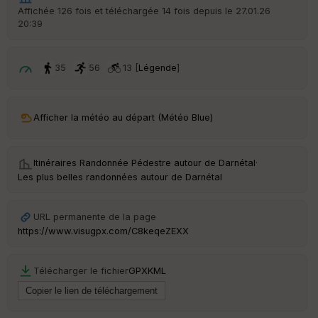
r
Affichée 126 fois et téléchargée 14 fois depuis le 27.01.26
d
20:39
é
p
ar
t
35
56
13 [
Légende
]
ar
ri
v
Afficher la météo au départ (Météo Blue)
é
e
Itinéraires Randonnée Pédestre autour de
Darnétal
·
C
Les plus belles randonnées autour de Darnétal
ou
le
ur
URL permanente de la page
https://www.visugpx.com/C8keqeZEXX
Télécharger le fichier
GPX
KML
Ep
ai
ss
eu