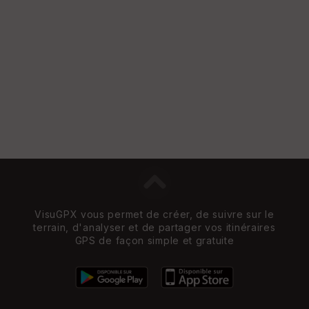
et
Vi
e
w
VisuGPX vous permet de créer, de suivre sur le
terrain, d'analyser et de partager vos itinéraires
GPS de façon simple et gratuite