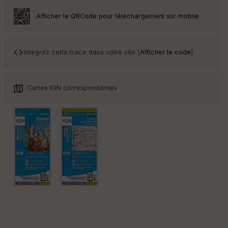
r
Afficher le QRCode pour téléchargement sur mobile
Tr
an
sp
Intégrez cette trace dans votre site [
Afficher le code
]
ar
en
ce
Cartes IGN correspondantes
Po
int
illé
s
S
e
n
s
St
re