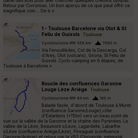
dame des Bois pour aller chercher quelques chemins sympas.
Retour par Corronsac. Un bon aperçu de ce que peut offrir ce
magnifique coin ... De b »
1 - Toulouse Barcelone via Olot & St
Feliu de Guixols
Toulouse
Cyclotourisme
556 km
7090 m
Via Fenouillèdes, Col de la Descarga, Col
d'Ares, Olot (volcans), Girona, St Feliu de
Guixols. Cyclo-camping en 6 étapes, de
Toulouse à Barcelone »
Boucle des confluences Garonne
Louge Lèze Ariège
Toulouse
Cyclotourisme
64 km
160 m
Balade facile, d'abord de Toulouse à Muret
(confluence Garonne/Louge),côte
d'Estantens (+110m) vers un beau point de
vue sur la vallée de la Garonne et la chaîne des Pyrénées. La
vallée de la Lèze, Beaumont s/Lèze, Lagardelle, Labarthe
s/Lèze (confluence Ariège/Lèze), Pinsaguel (confluence
Garonne/Ariège) et retour par la V83 (Oncopole, mémorial