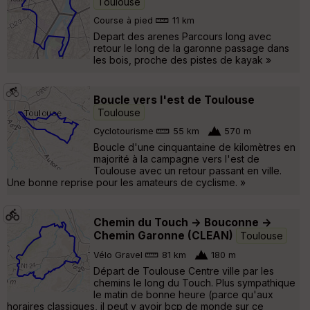
Toulouse
Course à pied
11 km
Depart des arenes Parcours long avec
retour le long de la garonne passage dans
les bois, proche des pistes de kayak »
Boucle vers l'est de Toulouse
Toulouse
Cyclotourisme
55 km
570 m
Boucle d'une cinquantaine de kilomètres en
majorité à la campagne vers l'est de
Toulouse avec un retour passant en ville.
Une bonne reprise pour les amateurs de cyclisme. »
Chemin du Touch -> Bouconne ->
Chemin Garonne (CLEAN)
Toulouse
Vélo Gravel
81 km
180 m
Départ de Toulouse Centre ville par les
chemins le long du Touch. Plus sympathique
le matin de bonne heure (parce qu'aux
horaires classiques, il peut y avoir bcp de monde sur ce