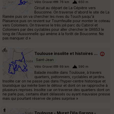
Vélo Gravel
76 km
650 m
Circuit au départ de La Cépière vers
Bouconne. On traverse d'abord le site de La
Ramée puis on va chercher les rives du Touch jusqu'à
Plaisance puis on revient sur Tournfeuille pour monter le coteau
vers Colomiers. On traverse le très joli parc du Cabirol et
Colomiers par des cyclables pour aller chercher le GR653 le
long de l'Aussonnelle qui amène à la forêt de Bouconne. Ne
pas manquer d »
Toulouse insolite et histoires …
Saint-Jean
Vélo Gravel
69 km
590 m
Balade insolite dans Toulouse, à travers
quartiers, piétonniers, cyclables et jardins.
Insolite car on ne passe pas dans l’hyper-centre historique et
touristique qui mérite bien le détour et dont on se rapproche à
plusieurs reprises. Insolite car on traverse des quartiers dont on
ne parle pas, certains étant délaissés ou ayant mauvaise presse
mais qui pourtant réserve de jolies surprise »
Toulouse - Muret (Via Garona -