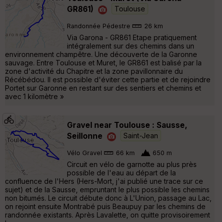
GR861)
Toulouse
Randonnée Pédestre
26 km
Via Garona - GR861 Etape pratiquement
intégralement sur des chemins dans un
environnement champêtre. Une découverte de la Garonne
sauvage. Entre Toulouse et Muret, le GR861 est balisé par la
zone d'activité du Chapitre et la zone pavillonnaire du
Récébédou. Il est possible d'éviter cette partie et de rejoindre
Portet sur Garonne en restant sur des sentiers et chemins et
avec 1 kilomètre »
Gravel near Toulouse : Sausse,
Seillonne
Saint-Jean
Vélo Gravel
66 km
650 m
Circuit en vélo de garnotte au plus près
possible de l'eau au départ de la
confluence de l'Hers (Hers-Mort, j'ai publié une trace sur ce
sujet) et de la Sausse, empruntant le plus possible les chemins
non bitumés. Le circuit débute donc à L'Union, passage au Lac,
on rejoint ensuite Montrabé puis Beaupuy par les chemins de
randonnée existants. Après Lavalette, on quitte provisoirement