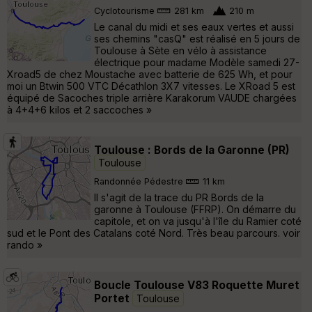
Cyclotourisme
281 km
210 m
Le canal du midi et ses eaux vertes et aussi
ses chemins "casQ" est réalisé en 5 jours de
Toulouse à Sète en vélo à assistance
électrique pour madame Modèle samedi 27-
Xroad5 de chez Moustache avec batterie de 625 Wh, et pour
moi un Btwin 500 VTC Décathlon 3X7 vitesses. Le XRoad 5 est
équipé de Sacoches triple arrière Karakorum VAUDE chargées
à 4+4+6 kilos et 2 saccoches »
Toulouse : Bords de la Garonne (PR)
Toulouse
Randonnée Pédestre
11 km
Il s'agit de la trace du PR Bords de la
garonne à Toulouse (FFRP). On démarre du
capitole, et on va jusqu'à l'île du Ramier coté
sud et le Pont des Catalans coté Nord. Très beau parcours. voir
rando »
Boucle Toulouse V83 Roquette Muret
Portet
Toulouse