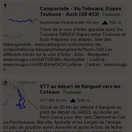
Compostelle - Via Tolosana, Etapes
Toulouse - Auch (GR 653)
Toulouse
Randonnée Pédestre
105 km
1100 m
Tracé de la voie d'Arles appelée aussi Via
Tolosana (GR653) Etapes entre Toulouse et
Auch Préparez vos étapes : liste des
hébergements : www.santiagooo.com/chemins-de-
compostelle/via-tolosana/hebergements?from=1416 Les
différents tracés sur la voie d'Arles : Arles - Montpellier :
www.visugpx.com/nRTIQR4tkv Montpellier - Lodève :
www.visugpx.com/fD4hHwOrCH Lodève - Castres : www.visugp
»
VTT au départ de Rangueil vers les
Coteaux
Toulouse
VTT
61 km
1240 m
Circuit de 60 km qui débute à Rangueil au
point de départ du GR653, qui monte sur
Pech-David pour aller vers Clermont-le-Fort
via Pechbusque, Mervilla, Aureville et les berges de l'Ariège.
Un peu de goudron après Aureville et après le bois de Notre-