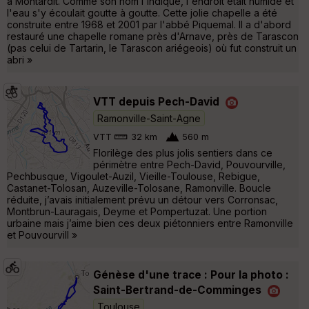
à Montardit. Comme son nom l'indique, l'endroit était humide et
l'eau s'y écoulait goutte à goutte. Cette jolie chapelle a été
construite entre 1968 et 2001 par l'abbé Piquemal. Il a d'abord
restauré une chapelle romane près d'Arnave, près de Tarascon
(pas celui de Tartarin, le Tarascon ariégeois) où fut construit un
abri »
VTT depuis Pech-David
Ramonville-Saint-Agne
VTT
32 km
560 m
Florilège des plus jolis sentiers dans ce
périmètre entre Pech-David, Pouvourville,
Pechbusque, Vigoulet-Auzil, Vieille-Toulouse, Rebigue,
Castanet-Tolosan, Auzeville-Tolosane, Ramonville. Boucle
réduite, j’avais initialement prévu un détour vers Corronsac,
Montbrun-Lauragais, Deyme et Pompertuzat. Une portion
urbaine mais j’aime bien ces deux piétonniers entre Ramonville
et Pouvourvill »
Génèse d'une trace : Pour la photo :
Saint-Bertrand-de-Comminges
Toulouse