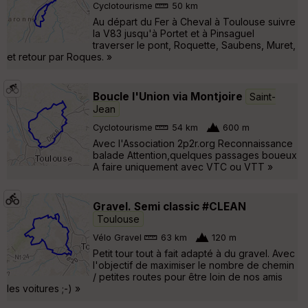
Cyclotourisme
50 km
Au départ du Fer à Cheval à Toulouse suivre
la V83 jusqu'à Portet et à Pinsaguel
traverser le pont, Roquette, Saubens, Muret,
et retour par Roques. »
Boucle l'Union via Montjoire
Saint-
Jean
Cyclotourisme
54 km
600 m
Avec l'Association 2p2r.org Reconnaissance
balade Attention,quelques passages boueux
A faire uniquement avec VTC ou VTT »
Gravel. Semi classic #CLEAN
Toulouse
Vélo Gravel
63 km
120 m
Petit tour tout à fait adapté à du gravel. Avec
l'objectif de maximiser le nombre de chemin
/ petites routes pour être loin de nos amis
les voitures ;-) »