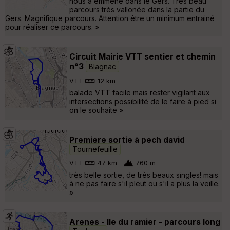
nous a emmené dans le Gers. Très beau
parcours très vallonée dans la partie du
Gers. Magnifique parcours. Attention être un minimum entrainé
pour réaliser ce parcours. »
Circuit Mairie VTT sentier et chemin
n°3
Blagnac
VTT
12 km
balade VTT facile mais rester vigilant aux
intersections possibilité de le faire à pied si
on le souhaite »
Premiere sortie à pech david
Tournefeuille
VTT
47 km
760 m
très belle sortie, de très beaux singles! mais
à ne pas faire s'il pleut ou s'il a plus la veille.
»
Arenes - Ile du ramier - parcours long