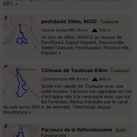
AZF). »
pechdavid 30km, 600D
Toulouse
Course à pied
29 km
530 m
Un tour de 30km, 600m D au dessus de
PechDavid. Depart Empalot, Pouvourville,
VieilleTOulouse, Pechbusque, Pouvourville,
Empalot »
Côteaux de Toulouse 63km
Toulouse
Cyclotourisme
63 km
660 m
Sortie très rapide de Toulouse avec une
belle montée. Parcours très agréable où l'on
s'échappe vite à la campagne avec vue sur
les Pyrénées. Retour tranquille par le canal
du midi après 900 m de dénivelé. Téléchargé depuis
Mountnpass »
Parcours de la Valtoulousaine
Quint-
Fonsegrives