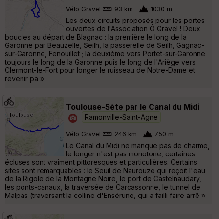
Vélo Gravel
93 km
1030 m
Les deux circuits proposés pour les portes
ouvertes de l'Association Ô Gravel ! Deux
boucles au départ de Blagnac : la première le long de la
Garonne par Beauzelle, Seilh, la passerelle de Seilh, Gagnac-
sur-Garonne, Fenouillet ; la deuxième vers Portet-sur-Garonne
toujours le long de la Garonne puis le long de l'Ariège vers
Clermont-le-Fort pour longer le ruisseau de Notre-Dame et
revenir pa »
Toulouse-Sète par le Canal du Midi
Ramonville-Saint-Agne
Vélo Gravel
246 km
750 m
Le Canal du Midi ne manque pas de charme,
le longer n'est pas monotone, certaines
écluses sont vraiment pittoresques et particulières. Certains
sites sont remarquables : le Seuil de Naurouze qui reçoit l'eau
de la Rigole de la Montagne Noire, le port de Castelnaudary,
les ponts-canaux, la traversée de Carcassonne, le tunnel de
Malpas (traversant la colline d'Ensérune, qui a failli faire arrê »