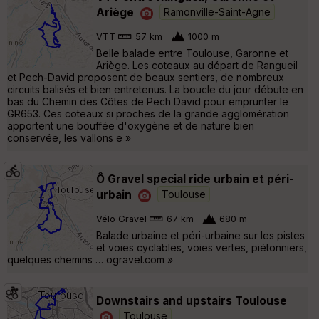
Ariège
Ramonville-Saint-Agne
VTT
57 km
1000 m
Belle balade entre Toulouse, Garonne et
Ariège. Les coteaux au départ de Rangueil
et Pech-David proposent de beaux sentiers, de nombreux
circuits balisés et bien entretenus. La boucle du jour débute en
bas du Chemin des Côtes de Pech David pour emprunter le
GR653. Ces coteaux si proches de la grande agglomération
apportent une bouffée d'oxygène et de nature bien
conservée, les vallons e »
Ô Gravel special ride urbain et péri-
urbain
Toulouse
Vélo Gravel
67 km
680 m
Balade urbaine et péri-urbaine sur les pistes
et voies cyclables, voies vertes, piétonniers,
quelques chemins … ogravel.com »
Downstairs and upstairs Toulouse
Toulouse