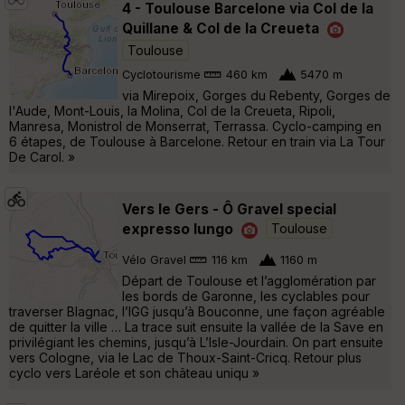
4 - Toulouse Barcelone via Col de la
Quillane & Col de la Creueta
Toulouse
Cyclotourisme
460 km
5470 m
via Mirepoix, Gorges du Rebenty, Gorges de
l'Aude, Mont-Louis, la Molina, Col de la Creueta, Ripoli,
Manresa, Monistrol de Monserrat, Terrassa. Cyclo-camping en
6 étapes, de Toulouse à Barcelone. Retour en train via La Tour
De Carol. »
Vers le Gers - Ô Gravel special
expresso lungo
Toulouse
Vélo Gravel
116 km
1160 m
Départ de Toulouse et l’agglomération par
les bords de Garonne, les cyclables pour
traverser Blagnac, l’IGG jusqu’à Bouconne, une façon agréable
de quitter la ville … La trace suit ensuite la vallée de la Save en
privilégiant les chemins, jusqu’à L’Isle-Jourdain. On part ensuite
vers Cologne, via le Lac de Thoux-Saint-Cricq. Retour plus
cyclo vers Laréole et son château uniqu »