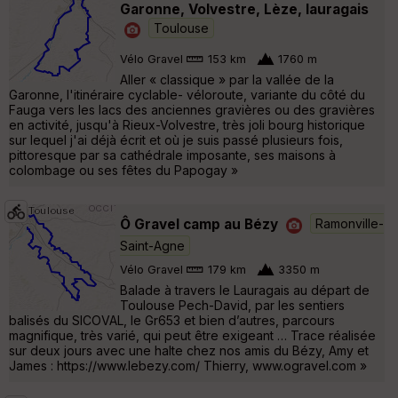
Garonne, Volvestre, Lèze, lauragais
Toulouse
Vélo Gravel
153 km
1760 m
Aller « classique » par la vallée de la
Garonne, l'itinéraire cyclable- véloroute, variante du côté du
Fauga vers les lacs des anciennes gravières ou des gravières
en activité, jusqu'à Rieux-Volvestre, très joli bourg historique
sur lequel j'ai déjà écrit et où je suis passé plusieurs fois,
pittoresque par sa cathédrale imposante, ses maisons à
colombage ou ses fêtes du Papogay »
Ô Gravel camp au Bézy
Ramonville-
Saint-Agne
Vélo Gravel
179 km
3350 m
Balade à travers le Lauragais au départ de
Toulouse Pech-David, par les sentiers
balisés du SICOVAL, le Gr653 et bien d’autres, parcours
magnifique, très varié, qui peut être exigeant … Trace réalisée
sur deux jours avec une halte chez nos amis du Bézy, Amy et
James : https://www.lebezy.com/ Thierry, www.ogravel.com »