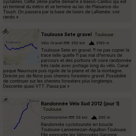
cyclables. Cette 2ème partie démarre à Basso-Cambo qui est
un terminal du métro et se termine au lac de Plaisance-du-
Touch. On passera par la base de loisirs de LaRamée. voir
rando »
Toulouse Sete gravel
Toulouse
Vélo Gravel
350 km
3190 m
Toulouse Sete en gravel. !!! ne pas copier la
trace telle quelle !!! pas mal d?erreurs de
parcours et des portions vtt voire randonnée
très raide avec portage long du vélo. Canal
jusque Naurouze puis rigole de la plaine et de la montagne.
Directe pic de Nore puis chemins forestiers gravel. Possibilité
de continuer sur les chemins forestiers plus longtemps.
Descente quasi VTT. Passa pai »
Randonnée Vélo Sud 2012 (jour 1)
Toulouse
Cyclotourisme
56 km
260 m
Randonnée cyclotouriste en boucle
Toulouse-Lannemezan-Aiguillon-Toulouse.
Elle emprunte les Véloroutes Garonne