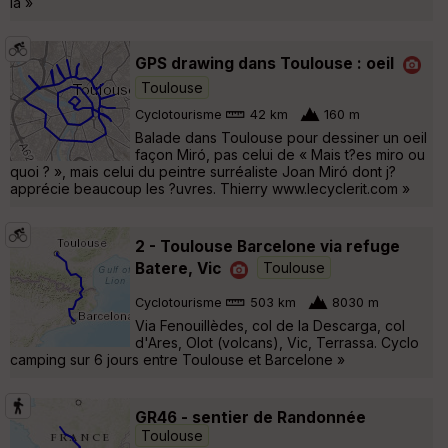
la »
GPS drawing dans Toulouse : oeil
Toulouse
Cyclotourisme
42 km
160 m
Balade dans Toulouse pour dessiner un oeil
façon Miró, pas celui de « Mais t?es miro ou
quoi ? », mais celui du peintre surréaliste Joan Miró dont j?
apprécie beaucoup les ?uvres. Thierry www.lecyclerit.com »
2 - Toulouse Barcelone via refuge
Batere, Vic
Toulouse
Cyclotourisme
503 km
8030 m
Via Fenouillèdes, col de la Descarga, col
d'Ares, Olot (volcans), Vic, Terrassa. Cyclo
camping sur 6 jours entre Toulouse et Barcelone »
GR46 - sentier de Randonnée
Toulouse