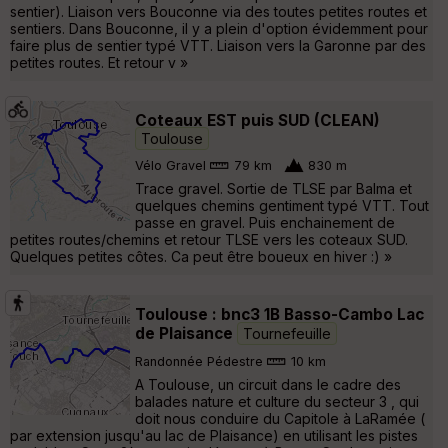
sentier). Liaison vers Bouconne via des toutes petites routes et
sentiers. Dans Bouconne, il y a plein d'option évidemment pour
faire plus de sentier typé VTT. Liaison vers la Garonne par des
petites routes. Et retour v »
Coteaux EST puis SUD (CLEAN)
Toulouse
Vélo Gravel
79 km
830 m
Trace gravel. Sortie de TLSE par Balma et
quelques chemins gentiment typé VTT. Tout
passe en gravel. Puis enchainement de
petites routes/chemins et retour TLSE vers les coteaux SUD.
Quelques petites côtes. Ca peut être boueux en hiver :) »
Toulouse : bnc3 1B Basso-Cambo Lac
de Plaisance
Tournefeuille
Randonnée Pédestre
10 km
A Toulouse, un circuit dans le cadre des
balades nature et culture du secteur 3 , qui
doit nous conduire du Capitole à LaRamée (
par extension jusqu'au lac de Plaisance) en utilisant les pistes