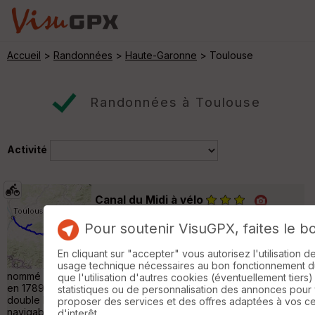
Accueil
>
Randonnées
>
Haute-Garonne
> Toulouse
Randonnées à Toulouse
Activité
Canal du Midi à vélo
Toulouse
Pour soutenir VisuGPX, faites le b
Voyage à vélo
350 km
550 m
Le canal du Midi relie Toulouse à la mer
En cliquant sur "accepter" vous autorisez l'utilisation 
Méditerranée depuis le 17e siècle. D'abord
usage technique nécessaires au bon fonctionnement du 
nommé Canal Royal de Languedoc, il est baptisé Canal du Midi
que l'utilisation d'autres cookies (éventuellement tiers)
en 1789. A partir du 19e siècle, le Canal latéral à la Garonne, qui
statistiques ou de personnalisation des annonces pour
double la Garonne de Bordeaux à Toulouse, offre une voie
proposer des services et des offres adaptées à vos c
navigable de l'océan Atlantique à la mer Méditerranée,
d'interêt.