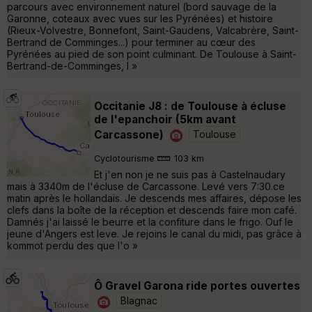
parcours avec environnement naturel (bord sauvage de la
Garonne, coteaux avec vues sur les Pyrénées) et histoire
(Rieux-Volvestre, Bonnefont, Saint-Gaudens, Valcabrère, Saint-
Bertrand de Comminges...) pour terminer au cœur des
Pyrénées au pied de son point culminant. De Toulouse à Saint-
Bertrand-de-Comminges, l »
Occitanie J8 : de Toulouse à écluse
de l'epanchoir (5km avant
Carcassone)
Toulouse
Cyclotourisme
103 km
Et j'en non je ne suis pas à Castelnaudary
mais à 3340m de l'écluse de Carcassone. Levé vers 7:30.ce
matin après le hollandais. Je descends mes affaires, dépose les
clefs dans la boîte de la réception et descends faire mon café.
Damnés j'ai laissé le beurre et la confiture dans le frigo. Ouf le
jeune d'Angers est leve. Je rejoins le canal du midi, pas grâce à
kommot perdu des que l'o »
Ô Gravel Garona ride portes ouvertes
Blagnac