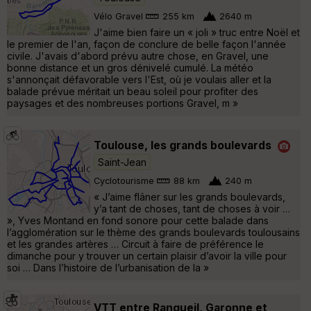
Vélo Gravel
255 km
2640 m
J'aime bien faire un « joli » truc entre Noël et
le premier de l'an, façon de conclure de belle façon l'année
civile. J'avais d'abord prévu autre chose, en Gravel, une
bonne distance et un gros dénivelé cumulé. La météo
s'annonçait défavorable vers l'Est, où je voulais aller et la
balade prévue méritait un beau soleil pour profiter des
paysages et des nombreuses portions Gravel, m »
Toulouse, les grands boulevards
Saint-Jean
Cyclotourisme
88 km
240 m
« J’aime flâner sur les grands boulevards,
y’a tant de choses, tant de choses à voir …
», Yves Montand en fond sonore pour cette balade dans
l’agglomération sur le thème des grands boulevards toulousains
et les grandes artères … Circuit à faire de préférence le
dimanche pour y trouver un certain plaisir d’avoir la ville pour
soi … Dans l’histoire de l’urbanisation de la »
VTT entre Rangueil, Garonne et