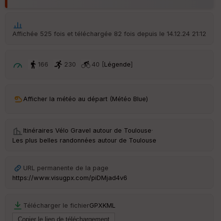
Affichée 525 fois et téléchargée 82 fois depuis le 14.12.24 21:12
166
230
40 [
Légende
]
Afficher la météo au départ (Météo Blue)
Itinéraires Vélo Gravel autour de
Toulouse
·
Les plus belles randonnées autour de Toulouse
URL permanente de la page
https://www.visugpx.com/piDMjad4v6
Télécharger le fichier
GPX
KML