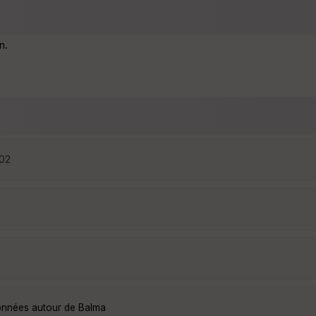
n.
:02
données autour de Balma