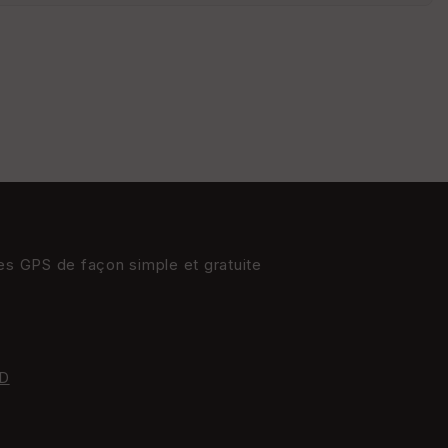
s
St
re
et
Vi
e
w
res GPS de façon simple et gratuite
D