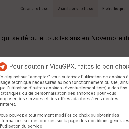
Créer une trace
Visualiser une trace
Bibliothèque
 qui se déroule tous les ans en Novembre d
Pour soutenir VisuGPX, faites le bon choi
En cliquant sur "accepter" vous autorisez l'utilisation de cookies à
usage technique nécessaires au bon fonctionnement du site, ainsi
que l'utilisation d'autres cookies (éventuellement tiers) à des fins
statistiques ou de personnalisation des annonces pour vous
proposer des services et des offres adaptées à vos centres
d'interêt.
Vous pouvez à tout moment modifier ce choix ou obtenir des
informations sur ces cookies sur la page des conditions générale
d'utilisation du service :