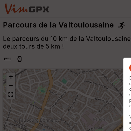
Parcours de la Valtoulousaine
Le parcours du 10 km de la Valtoulousaine
deux tours de 5 km !
+
−