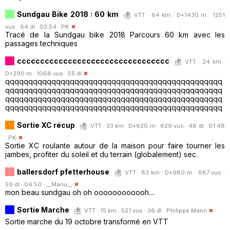
Sundgau Bike 2018 : 60 km
VTT · 64 km · D+1430 m · 1251
vus · 64 dl · 03:54 ·
PK
Tracé de la Sundgau bike 2018 Parcours 60 km avec les
passages techniques
ccccccccccccccccccccccccccccccccc
VTT · 24 km ·
D+290 m · 1068 vus · 55 dl
qqqqqqqqqqqqqqqqqqqqqqqqqqqqqqqqqqqqqqqqqqqqqqq
qqqqqqqqqqqqqqqqqqqqqqqqqqqqqqqqqqqqqqqqqqqqqqq
qqqqqqqqqqqqqqqqqqqqqqqqqqqqqqqqqqqqqqqqqqqqqqq
qqqqqqqqqqqqqqqqqqqqqqqqqqqqqqqqqqqqqqqqqqqqqqq
Sortie XC récup
VTT · 33 km · D+620 m · 629 vus · 48 dl · 01:48
·
PK
Sortie XC roulante autour de la maison pour faire tourner les
jambes, profiter du soleil et du terrain (globalement) sec.
ballersdorf pfetterhouse
VTT · 83 km · D+980 m · 687 vus ·
59 dl · 04:50 ·
__Manu__
mon beau sundgau oh oh oooooooooooh....
Sortie Marche
VTT · 15 km · 521 vus · 36 dl ·
Philippe.Mann
Sortie marche du 19 octobre transformé en VTT