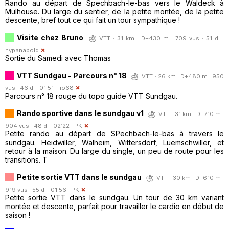
Rando au départ de Spechbach-le-bas vers le Waldeck à
Mulhouse. Du large du sentier, de la petite montée, de la petite
descente, bref tout ce qui fait un tour sympathique !
Visite chez Bruno
VTT · 31 km · D+430 m · 709 vus · 51 dl ·
hypanapold
Sortie du Samedi avec Thomas
VTT Sundgau - Parcours n° 18
VTT · 26 km · D+480 m · 950
vus · 46 dl · 01:51 ·
lio68
Parcours n° 18 rouge du topo guide VTT Sundgau.
Rando sportive dans le sundgau v1
VTT · 31 km · D+710 m ·
904 vus · 48 dl · 02:22 ·
PK
Petite rando au départ de SPechbach-le-bas à travers le
sundgau. Heidwiller, Walheim, Wittersdorf, Luemschwiller, et
retour à la maison. Du large du single, un peu de route pour les
transitions. T
Petite sortie VTT dans le sundgau
VTT · 30 km · D+610 m ·
919 vus · 55 dl · 01:56 ·
PK
Petite sortie VTT dans le sundgau. Un tour de 30 km variant
montée et descente, parfait pour travailler le cardio en début de
saison !