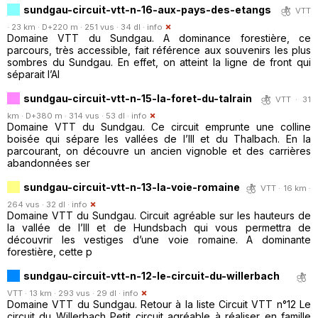
sundgau-circuit-vtt-n-16-aux-pays-des-etangs
VTT
· 23 km · D+220 m · 251 vus · 34 dl ·
info
Domaine VTT du Sundgau. A dominance forestière, ce
parcours, très accessible, fait référence aux souvenirs les plus
sombres du Sundgau. En effet, on atteint la ligne de front qui
séparait l’Al
sundgau-circuit-vtt-n-15-la-foret-du-talrain
VTT · 31
km · D+380 m · 314 vus · 53 dl ·
info
Domaine VTT du Sundgau. Ce circuit emprunte une colline
boisée qui sépare les vallées de l’Ill et du Thalbach. En la
parcourant, on découvre un ancien vignoble et des carrières
abandonnées ser
sundgau-circuit-vtt-n-13-la-voie-romaine
VTT · 16 km ·
264 vus · 32 dl ·
info
Domaine VTT du Sundgau. Circuit agréable sur les hauteurs de
la vallée de l’Ill et de Hundsbach qui vous permettra de
découvrir les vestiges d’une voie romaine. A dominante
forestière, cette p
sundgau-circuit-vtt-n-12-le-circuit-du-willerbach
VTT · 13 km · 293 vus · 29 dl ·
info
Domaine VTT du Sundgau. Retour à la liste Circuit VTT n°12 Le
circuit du Willerbach Petit circuit agréable à réaliser en famille