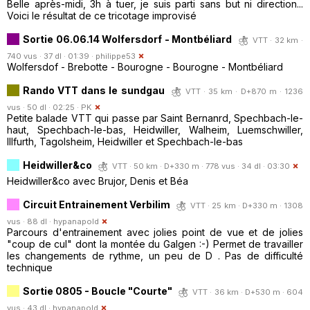
Belle après-midi, 3h à tuer, je suis parti sans but ni direction...
Voici le résultat de ce tricotage improvisé
Sortie 06.06.14 Wolfersdorf - Montbéliard
VTT · 32 km ·
740 vus · 37 dl · 01:39 ·
philippe53
Wolfersdof - Brebotte - Bourogne - Bourogne - Montbéliard
Rando VTT dans le sundgau
VTT · 35 km · D+870 m · 1236
vus · 50 dl · 02:25 ·
PK
Petite balade VTT qui passe par Saint Bernanrd, Spechbach-le-
haut, Spechbach-le-bas, Heidwiller, Walheim, Luemschwiller,
Illfurth, Tagolsheim, Heidwiller et Spechbach-le-bas
Heidwiller&co
VTT · 50 km · D+330 m · 778 vus · 34 dl · 03:30
Heidwiller&co avec Brujor, Denis et Béa
Circuit Entrainement Verbilim
VTT · 25 km · D+330 m · 1308
vus · 88 dl ·
hypanapold
Parcours d'entrainement avec jolies point de vue et de jolies
"coup de cul" dont la montée du Galgen :-) Permet de travailler
les changements de rythme, un peu de D . Pas de difficulté
technique
Sortie 0805 - Boucle "Courte"
VTT · 36 km · D+530 m · 604
vus · 43 dl ·
hypanapold