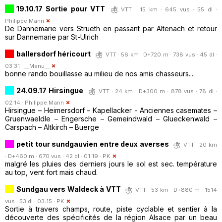
19.10.17 Sortie pour VTT
VTT · 15 km · 645 vus · 55 dl ·
Philippe.Mann
De Dannemarie vers Strueth en passant par Altenach et retour
sur Dannemarie par St-Ulrich
ballersdorf héricourt
VTT · 56 km · D+720 m · 738 vus · 45 dl ·
03:31 ·
__Manu__
bonne rando bouillasse au milieu de nos amis chasseurs....
24.09.17 Hirsingue
VTT · 24 km · D+300 m · 878 vus · 78 dl ·
02:14 ·
Philippe.Mann
Hirsingue – Heimersdorf – Kapellacker - Anciennes casemates –
Gruenwaeldle – Engersche – Gemeindwald – Glueckenwald –
Carspach – Altkirch – Buerge
petit tour sundgauvien entre deux averses
VTT · 20 km
· D+460 m · 670 vus · 42 dl · 01:19 ·
PK
malgré les pluies des derniers jours le sol est sec. température
au top, vent fort mais chaud.
Sundgau vers Waldeck à VTT
VTT · 53 km · D+880 m · 1514
vus · 53 dl · 03:15 ·
PK
Sortie à travers champs, route, piste cyclable et sentier à la
découverte des spécificités de la région Alsace par un beau