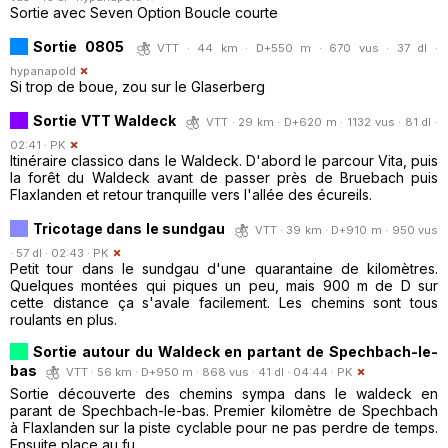
Sortie avec Seven Option Boucle courte
Sortie 0805
VTT · 44 km · D+550 m · 670 vus · 37 dl ·
hypanapold
Si trop de boue, zou sur le Glaserberg
Sortie VTT Waldeck
VTT · 29 km · D+620 m · 1132 vus · 81 dl ·
02:41 ·
PK
Itinéraire classico dans le Waldeck. D'abord le parcour Vita, puis
la forêt du Waldeck avant de passer près de Bruebach puis
Flaxlanden et retour tranquille vers l'allée des écureils.
Tricotage dans le sundgau
VTT · 39 km · D+910 m · 950 vus
· 57 dl · 02:43 ·
PK
Petit tour dans le sundgau d'une quarantaine de kilomètres.
Quelques montées qui piques un peu, mais 900 m de D sur
cette distance ça s'avale facilement. Les chemins sont tous
roulants en plus.
Sortie autour du Waldeck en partant de Spechbach-le-
bas
VTT · 56 km · D+950 m · 868 vus · 41 dl · 04:44 ·
PK
Sortie découverte des chemins sympa dans le waldeck en
parant de Spechbach-le-bas. Premier kilomètre de Spechbach
à Flaxlanden sur la piste cyclable pour ne pas perdre de temps.
Ensuite place au fu