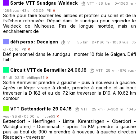
Sortie VTT Sundgau Waldeck
VTT · 56 km · D+1060 m ·
1286 vus · 43 dl · 03:09 ·
PK
Sortie pour faire tourner les jambes et profiter du soleil et de la
fraîcheur retrouvée. Départ dans le sundgau pour rejoindre le
Waldeck de Mulhouse. Pas de longue montée, mais un
enchainement de
défi perso : Decalgen
VTT · 58 km · D+1180 m · 1036 vus · 35
dl · 03:16 ·
PK
Défi personnel dans le sundgau : monter 10 fois le Galgen. Défi
fait !
Circuit VTT de Bernwiller 24.06.18
VTT · 28 km · 676 vus ·
54 dl · 02:15 ·
philippe53
Sortie Bernwiller prendre à gauche - puis à nouveau à gauche.
Après un léger virage à droite, prendre à gauche et au bout
traverser la D 182 et au de 7.2 km traverser la D19. A 10.62 km
contour
VTT Bettendorf le 29.04.18
VTT · 25 km · D+380 m · 1048
vus · 98 dl · 03:00 ·
philippe53
Bettendorf - Henflingen - Limite (Grentzingen - Oberdorf -
Waldighofen) - Durmenach - après 1.5 KM prendre à gauche
puis au bout de 900 m prendre à nouveau à gauche direction
Riespach - traverser