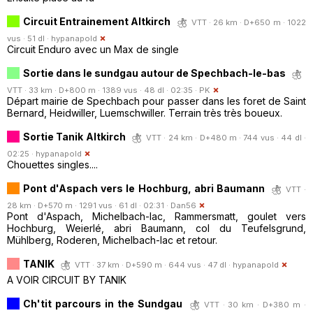
Circuit Entrainement Altkirch
VTT · 26 km · D+650 m · 1022
vus · 51 dl ·
hypanapold
Circuit Enduro avec un Max de single
Sortie dans le sundgau autour de Spechbach-le-bas
VTT · 33 km · D+800 m · 1389 vus · 48 dl · 02:35 ·
PK
Départ mairie de Spechbach pour passer dans les foret de Saint
Bernard, Heidwiller, Luemschwiller. Terrain très très boueux.
Sortie Tanik Altkirch
VTT · 24 km · D+480 m · 744 vus · 44 dl ·
02:25 ·
hypanapold
Chouettes singles....
Pont d'Aspach vers le Hochburg, abri Baumann
VTT ·
28 km · D+570 m · 1291 vus · 61 dl · 02:31 ·
Dan56
Pont d'Aspach, Michelbach-lac, Rammersmatt, goulet vers
Hochburg, Weierlé, abri Baumann, col du Teufelsgrund,
Mühlberg, Roderen, Michelbach-lac et retour.
TANIK
VTT · 37 km · D+590 m · 644 vus · 47 dl ·
hypanapold
A VOIR CIRCUIT BY TANIK
Ch'tit parcours in the Sundgau
VTT · 30 km · D+380 m ·