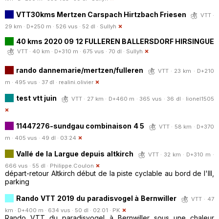
VTT30kms Mertzen Carspach Hirtzbach Friesen
VTT ·
29 km · D+250 m · 526 vus · 52 dl ·
Sullyh
40 kms 2020 09 12 FULLEREN BALLERSDORF HIRSINGUE
VTT · 40 km · D+310 m · 675 vus · 70 dl ·
Sullyh
rando dannemarie/mertzen/fulleren
VTT · 23 km · D+210
m · 495 vus · 37 dl ·
realini.olivier
test vtt juin
VTT · 27 km · D+460 m · 365 vus · 36 dl ·
lionel1505
11447276-sundgau combinaison 4 5
VTT · 58 km · D+370
m · 405 vus · 49 dl · 03:24
Vallé de la Largue depuis altkirch
VTT · 32 km · D+310 m ·
666 vus · 55 dl ·
Philippe.Coulon
départ-retour Altkirch début de la piste cyclable au bord de l'Ill,
parking
Rando VTT 2019 du paradisvogel à Bernwiller
VTT · 47
km · D+400 m · 634 vus · 50 dl · 02:01 ·
PK
Rando VTT du paradisvogel à Bernwiller sous une chaleur