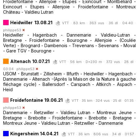
Froidefontaine - Allenjoie - Etupes - Exincourt - Montbéliard -
Exincourt - Etupes - Allenjoie - Froidefontaine - Montreux
Château - Valdieu Lutran
Heidwiller 13.08.21
VTT · 83 km · 363 vus · 36 dl · 04:40 ·
philippe53
Heidwiller - Hagenbach - Dannemarie - Valdieu-Lutran -
Bretagne - Froidefontaine - Bourogne - Allenjoie - (Coulée
Verte) - Brognard - Dambenois - Trevenans - Sevenans - Moval
- Gare TGV - Bourogne -
Altenach 10.07.21
VTT · 56 km · D+230 m · 372 vus · 28 dl ·
03:04 ·
philippe53
USOM - Brunstatt - Zillisheim - Illfurth - Heidwiller - Hagenbach -
Dannemarie - Altenach -(Après la Maison de la Nature à gauche
fléchage cycle) - Ballersdorf - Carspach - Altkirch - Aspach -
Heid
Froidefontaine 19.06.21
VTT · 35 km · 324 vus · 25 dl · 01:35 ·
philippe53
Dannemarie - Retzwiller - Valdieu Lutran - Montreux Jeune -
Bretagne - Brebotte - Froidefontaine - Brebotte - Bretagne -
Montreux Jeune - Valdieu Lutran - Retzwiller - Dannemarie
Kingersheim 14.04.21
VTT · 36 km · 806 vus · 34 dl · 01:57 ·