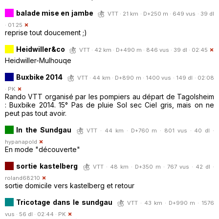
balade mise en jambe
VTT · 21 km · D+250 m · 649 vus · 39 dl
· 01:25
reprise tout doucement ;)
Heidwiller&co
VTT · 42 km · D+490 m · 846 vus · 39 dl · 02:45
Heidwiller-Mulhouqe
Buxbike 2014
VTT · 44 km · D+890 m · 1400 vus · 149 dl · 02:08
·
PK
Rando VTT organisé par les pompiers au départ de Tagolsheim
: Buxbike 2014. 15° Pas de pluie Sol sec Ciel gris, mais on ne
peut pas tout avoir.
In the Sundgau
VTT · 44 km · D+760 m · 801 vus · 40 dl ·
hypanapold
En mode "découverte"
sortie kastelberg
VTT · 48 km · D+350 m · 767 vus · 42 dl ·
roland68210
sortie domicile vers kastelberg et retour
Tricotage dans le sundgau
VTT · 43 km · D+990 m · 1576
vus · 56 dl · 02:44 ·
PK