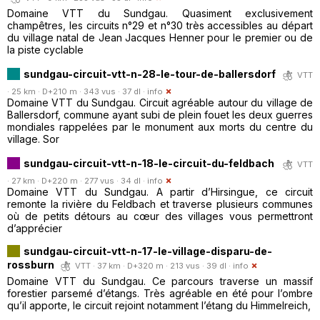
Domaine VTT du Sundgau. Quasiment exclusivement
champêtres, les circuits n°29 et n°30 très accessibles au départ
du village natal de Jean Jacques Henner pour le premier ou de
la piste cyclable
sundgau-circuit-vtt-n-28-le-tour-de-ballersdorf
VTT
· 25 km · D+210 m · 343 vus · 37 dl ·
info
Domaine VTT du Sundgau. Circuit agréable autour du village de
Ballersdorf, commune ayant subi de plein fouet les deux guerres
mondiales rappelées par le monument aux morts du centre du
village. Sor
sundgau-circuit-vtt-n-18-le-circuit-du-feldbach
VTT
· 27 km · D+220 m · 277 vus · 34 dl ·
info
Domaine VTT du Sundgau. A partir d’Hirsingue, ce circuit
remonte la rivière du Feldbach et traverse plusieurs communes
où de petits détours au cœur des villages vous permettront
d’apprécier
sundgau-circuit-vtt-n-17-le-village-disparu-de-
rossburn
VTT · 37 km · D+320 m · 213 vus · 39 dl ·
info
Domaine VTT du Sundgau. Ce parcours traverse un massif
forestier parsemé d’étangs. Très agréable en été pour l’ombre
qu’il apporte, le circuit rejoint notamment l’étang du Himmelreich,