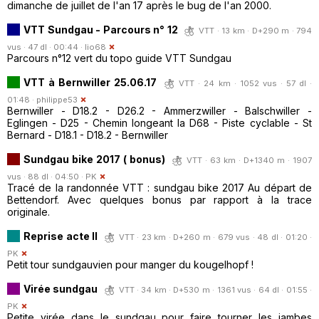
dimanche de juillet de l'an 17 après le bug de l'an 2000.
VTT Sundgau - Parcours n° 12
VTT · 13 km · D+290 m · 794
vus · 47 dl · 00:44 ·
lio68
Parcours n°12 vert du topo guide VTT Sundgau
VTT à Bernwiller 25.06.17
VTT · 24 km · 1052 vus · 57 dl ·
01:48 ·
philippe53
Bernwiller - D18.2 - D26.2 - Ammerzwiller - Balschwiller -
Eglingen - D25 - Chemin longeant la D68 - Piste cyclable - St
Bernard - D18.1 - D18.2 - Bernwiller
Sundgau bike 2017 ( bonus)
VTT · 63 km · D+1340 m · 1907
vus · 88 dl · 04:50 ·
PK
Tracé de la randonnée VTT : sundgau bike 2017 Au départ de
Bettendorf. Avec quelques bonus par rapport à la trace
originale.
Reprise acte II
VTT · 23 km · D+260 m · 679 vus · 48 dl · 01:20 ·
PK
Petit tour sundgauvien pour manger du kougelhopf !
Virée sundgau
VTT · 34 km · D+530 m · 1361 vus · 64 dl · 01:55 ·
PK
Petite virée dans le sundgau pour faire tourner les jambes