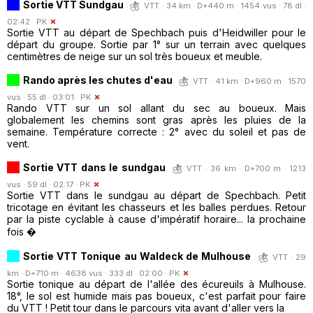
Sortie VTT Sundgau
VTT · 34 km · D+440 m · 1454 vus · 78 dl ·
02:42 ·
PK
Sortie VTT au départ de Spechbach puis d'Heidwiller pour le
départ du groupe. Sortie par 1° sur un terrain avec quelques
centimètres de neige sur un sol très boueux et meuble.
Rando après les chutes d'eau
VTT · 41 km · D+960 m · 1570
vus · 55 dl · 03:01 ·
PK
Rando VTT sur un sol allant du sec au boueux. Mais
globalement les chemins sont gras après les pluies de la
semaine. Température correcte : 2° avec du soleil et pas de
vent.
Sortie VTT dans le sundgau
VTT · 36 km · D+700 m · 1213
vus · 59 dl · 02:17 ·
PK
Sortie VTT dans le sundgau au départ de Spechbach. Petit
tricotage en évitant les chasseurs et les balles perdues. Retour
par la piste cyclable à cause d'impératif horaire... la prochaine
fois �
Sortie VTT Tonique au Waldeck de Mulhouse
VTT · 29
km · D+710 m · 4638 vus · 333 dl · 02:00 ·
PK
Sortie tonique au départ de l'allée des écureuils à Mulhouse.
18°, le sol est humide mais pas boueux, c'est parfait pour faire
du VTT ! Petit tour dans le parcours vita avant d'aller vers la