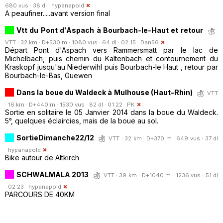
680 vus · 38 dl ·
hypanapold
A peaufiner.....avant version final
Vtt du Pont d'Aspach à Bourbach-le-Haut et retour
VTT · 32 km · D+530 m · 1080 vus · 64 dl · 02:15 ·
Dan56
Départ Pont d'Aspach vers Rammersmatt par le lac de
Michelbach, puis chemin du Kaltenbach et contournement du
Kraskopf jusqu'au Niederwihl puis Bourbach-le Haut , retour par
Bourbach-le-Bas, Guewen
Dans la boue du Waldeck à Mulhouse (Haut-Rhin)
VTT
· 16 km · D+440 m · 1530 vus · 82 dl · 01:22 ·
PK
Sortie en solitaire le 05 Janvier 2014 dans la boue du Waldeck.
5°, quelques éclaircies, mais de la boue au sol.
SortieDimanche22/12
VTT · 32 km · D+370 m · 649 vus · 37 dl
·
hypanapold
Bike autour de Altkirch
SCHWALMALA 2013
VTT · 39 km · D+1040 m · 1236 vus · 51 dl
· 02:23 ·
hypanapold
PARCOURS DE 40KM