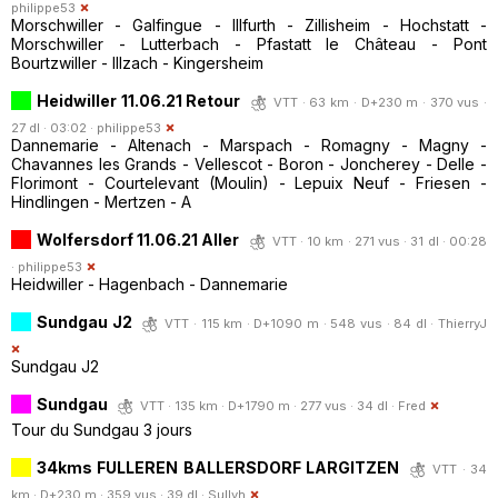
philippe53
Morschwiller - Galfingue - Illfurth - Zillisheim - Hochstatt -
Morschwiller - Lutterbach - Pfastatt le Château - Pont
Bourtzwiller - Illzach - Kingersheim
Heidwiller 11.06.21 Retour
VTT · 63 km · D+230 m · 370 vus ·
27 dl · 03:02 ·
philippe53
Dannemarie - Altenach - Marspach - Romagny - Magny -
Chavannes les Grands - Vellescot - Boron - Joncherey - Delle -
Florimont - Courtelevant (Moulin) - Lepuix Neuf - Friesen -
Hindlingen - Mertzen - A
Wolfersdorf 11.06.21 Aller
VTT · 10 km · 271 vus · 31 dl · 00:28
·
philippe53
Heidwiller - Hagenbach - Dannemarie
Sundgau J2
VTT · 115 km · D+1090 m · 548 vus · 84 dl ·
ThierryJ
Sundgau J2
Sundgau
VTT · 135 km · D+1790 m · 277 vus · 34 dl ·
Fred
Tour du Sundgau 3 jours
34kms FULLEREN BALLERSDORF LARGITZEN
VTT · 34
km · D+230 m · 359 vus · 39 dl ·
Sullyh