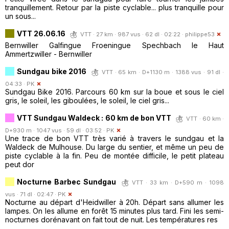
tranquillement. Retour par la piste cyclable... plus tranquille pour
un sous...
VTT 26.06.16
VTT · 27 km · 987 vus · 62 dl · 02:22 ·
philippe53
Bernwiller Galfingue Froeningue Spechbach le Haut
Ammertzwiller - Bernwiller
Sundgau bike 2016
VTT · 65 km · D+1130 m · 1388 vus · 91 dl ·
04:33 ·
PK
Sundgau Bike 2016. Parcours 60 km sur la boue et sous le ciel
gris, le soleil, les giboulées, le soleil, le ciel gris...
VTT Sundgau Waldeck : 60 km de bon VTT
VTT · 60 km ·
D+930 m · 1047 vus · 59 dl · 03:52 ·
PK
Une trace de bon VTT très varié à travers le sundgau et la
Waldeck de Mulhouse. Du large du sentier, et même un peu de
piste cyclable à la fin. Peu de montée difficile, le petit plateau
peut dor
Nocturne Barbec Sundgau
VTT · 33 km · D+590 m · 1098
vus · 71 dl · 02:47 ·
PK
Nocturne au départ d'Heidwiller à 20h. Départ sans allumer les
lampes. On les allume en forêt 15 minutes plus tard. Fini les semi-
nocturnes dorénavant on fait tout de nuit. Les températures res