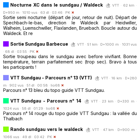
Nocturne XC dans le sundgau / Waldeck
VTT · 62 km ·
D+950 m · 1010 vus · 63 dl · 03:46 ·
PK
Sortie semi nocturne (départ de jour, retour de nuit). Départ de
Spechbach-le-bas, direction le Waldeck par Heidwiller,
Walheim, Luemschwiller, Flaxlanden, Bruebach. Boucle autour du
Waldeck. Et re
Sortie Sundgau Barbecue
VTT · 51 km · D+1000 m · 1031 vus
· 68 dl · 03:55 ·
PK
Sortie troupeau dans le sundgau avec before vivifiant. Bonne
température, terrain parfaitement sec (trop sec). Bravo à tous
les participants !
VTT Sundgau - Parcours n° 13 (VTT)
VTT · 16 km · D+280
m · 902 vus · 51 dl · 00:58 ·
lio68
Parcours n° 13 bleu du topo guide VTT Sundgau.
VTT Sundgau - Parcours n° 14
VTT · 23 km · D+330 m ·
1024 vus · 58 dl · 01:29 ·
lio68
Parcours n° 14 rouge du topo guide VTT Sundgau : la vallée du
Thalbach
Rando sundgau vers le waldeck
VTT · 47 km · D+900 m ·
1066 vus · 49 dl · 03:42 ·
PK