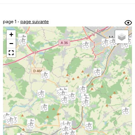
Dénivelé min/max
Auteur
Dossier
et
page 1 -
page suivante
sous-dossiers
+
Trier par
−
Horodatage
Photos