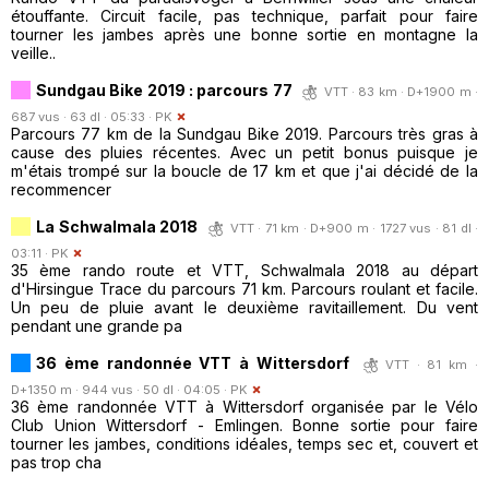
étouffante. Circuit facile, pas technique, parfait pour faire
tourner les jambes après une bonne sortie en montagne la
veille..
Sundgau Bike 2019 : parcours 77
VTT · 83 km · D+1900 m ·
687 vus · 63 dl · 05:33 ·
PK
Parcours 77 km de la Sundgau Bike 2019. Parcours très gras à
cause des pluies récentes. Avec un petit bonus puisque je
m'étais trompé sur la boucle de 17 km et que j'ai décidé de la
recommencer
La Schwalmala 2018
VTT · 71 km · D+900 m · 1727 vus · 81 dl ·
03:11 ·
PK
35 ème rando route et VTT, Schwalmala 2018 au départ
d'Hirsingue Trace du parcours 71 km. Parcours roulant et facile.
Un peu de pluie avant le deuxième ravitaillement. Du vent
pendant une grande pa
36 ème randonnée VTT à Wittersdorf
VTT · 81 km ·
D+1350 m · 944 vus · 50 dl · 04:05 ·
PK
36 ème randonnée VTT à Wittersdorf organisée par le Vélo
Club Union Wittersdorf - Emlingen. Bonne sortie pour faire
tourner les jambes, conditions idéales, temps sec et, couvert et
pas trop cha