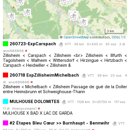
3 km
©
OpenStreetMap
contributors,
ODbL 1.0
260723-ExpCarspach
VTT · 36 km · D+430 m · 33 vus · 2 dl ·
ansi686868
Zillisheim < Carspach < Zillisheim <br> Zillisheim < Illfurth <
Tagolsheim < Walheim < Wittersdorf < Hirzingue < Hirtzbach <
Carspach < Heidwiller < Zillisheim &
260718 ExpZillisheimMichelbach
VTT · 39 km · 23 vus · 4
dl ·
ansi686868
Zillisheim < Michelbach < Zillisheim Passage de gué de la Doller
entre Heimsbrunn et Schweighouse-Thann
MULHOUSE DOLOMITES
VTT · 1128 km · D+25730 m · 117 vus ·
11 dl ·
thierrycompte1
MULHOUSE X BAD X LAC DE GARDA
#2 Étapes Bleu Cœur >> Burnhaupt - Bennwihr
VTT ·
66 km · D+390 m · 272 vus · 33 dl · 04:22 ·
kopp.jonath