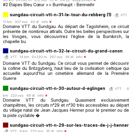
#2 Étapes Bleu Cœur >> Burnhaupt - Bennwihr
sungdau-circuit-vtt-n-31-le-tour-du-rebberg (1)
VTT ·
17 km · 307 vus · 40 dl ·
info
Domaine VTT du Sundgau. Au départ de Tagolsheim, ce circuit
présente de nombreux attraits. Outre les belles perspectives sur
les Vosges, vous découvrirez l’église de la Burnkirch, la
chapelle bu
sundgau-circuit-vtt-n-32-le-circuit-du-grand-canon
VTT · 14 km · D+220 m · 267 vus · 36 dl ·
info
Domaine VTT du Sundgau. Ce circuit vous permet de découvrir
la colline du Britzgyberg, haut lieu de la civilisation celtique qui
accueille aujourd’hui un cimetière allemand de la Première
Guerre
sundgau-circuit-vtt-n-30-autour-d-eglingen
VTT · 6
km · 223 vus · 49 dl ·
info
Domaine VTT du Sundgau. Quasiment exclusivement
champêtres, les circuits n°29 et n°30 très accessibles au départ
du village natal de Jean Jacques Henner pour le premier ou de
la piste cyclable �
sundgau-circuit-vtt-n-29-sur-les-traces-de-j-j-henner
VTT · 9 km · 233 vus · 35 dl ·
info