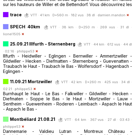
sur les hauteurs de Willer et de Bettendorf. Vous découvrirez les
trace
VTT · 41 km · D+560 m · 182 vus · 38 dl ·
damien.mandon
SPECH 40km
VTT · 38 km · D+250 m · 269 vus · 31 dl ·
lionel1505
25.09.21 Illfurth - Sternenberg
VTT · 44 km · 612 vus · 44 dl
· 02:16 ·
philippe53
Illfurth - Heidwiller - Eglingen - Bernwiller - Ammertzwiller -
Gildwiller - Hecken - Diefmatten - Sternenberg - Guevenatten -
Traubach le Haut - Traubach le Bas - Wolfersdorf - Hagenbach -
Eglingen -
11.09.21 Mortzwiller
VTT · 42 km · D+260 m · 425 vus · 34 dl ·
02:21 ·
philippe53
Burnhaupt le Haut - Le Bas - Falkwiller - Gildwiller - Hecken -
Diefmaten - Soppe le Bas - le Haut - Mortzwiller - Lauw -
Sentheim - Guewenheim - Roderen - Leimbach - Aspach le Haut
- Aspach le Bas -
Montbéliard 21.08.21
VTT · 64 km · 367 vus · 27 dl · 03:43 ·
philippe53
Dannemarie - Valdieu Lutran - Montreux Château -