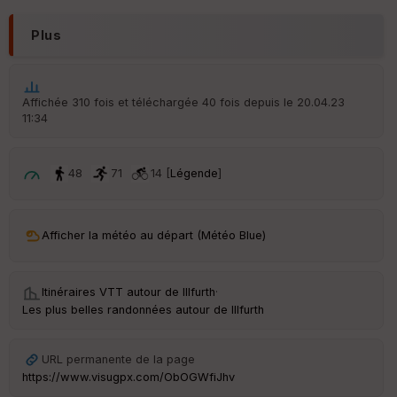
IG
N
Plus
Aff
ic
he
r
Affichée 310 fois et téléchargée 40 fois depuis le 20.04.23
d
11:34
é
p
ar
t
48
71
14 [
Légende
]
ar
ri
v
Afficher la météo au départ (Météo Blue)
é
e
Itinéraires VTT autour de
Illfurth
·
C
Les plus belles randonnées autour de Illfurth
ou
le
ur
URL permanente de la page
https://www.visugpx.com/ObOGWfiJhv