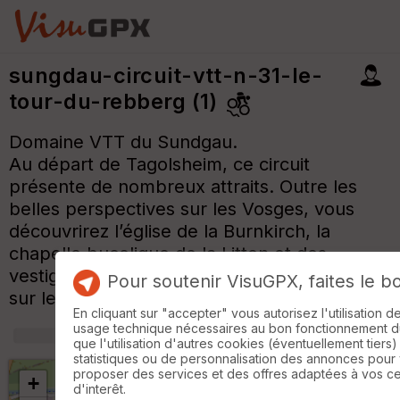
sungdau-circuit-vtt-n-31-le-
tour-du-rebberg (1)
Domaine VTT du Sundgau.
Au départ de Tagolsheim, ce circuit
présente de nombreux attraits. Outre les
belles perspectives sur les Vosges, vous
découvrirez l’église de la Burnkirch, la
chapelle bucolique de la Litten et des
vestiges de la Première Guerre mondiale
Pour soutenir VisuGPX, faites le b
sur les hauteurs d’Illfurth.
En cliquant sur "accepter" vous autorisez l'utilisation 
usage technique nécessaires au bon fonctionnement du 
+
m
que l'utilisation d'autres cookies (éventuellement tiers)
statistiques ou de personnalisation des annonces pour
proposer des services et des offres adaptées à vos c
+
d'interêt.