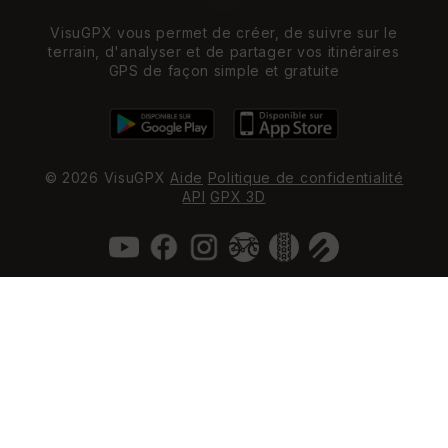
VisuGPX vous permet de créer, de suivre sur le
terrain, d'analyser et de partager vos itinéraires
GPS de façon simple et gratuite
© 2026 VisuGPX
Aide
Politique de confidentialité
API
GPX 3D