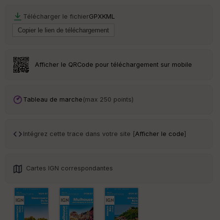
Télécharger le fichier
GPX
KML
Ep
ai
ss
eu
r
Afficher le QRCode pour téléchargement sur mobile
Tr
an
sp
Tableau de marche
(max 250 points)
ar
en
ce
Intégrez cette trace dans votre site [
Afficher le code
]
Po
int
illé
Cartes IGN correspondantes
s
S
e
n