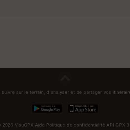
uivre sur le terrain, d'analyser et de partager vos itinérai
 2026 VisuGPX
Aide
Politique de confidentialité
API
GPX 3