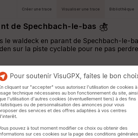
Créer une trace
Visualiser une trace
Bibliothèque
ant de Spechbach-le-bas
s le waldeck en parant de Spechbach-le-ba
en sur la piste cyclable pour ne pas perdr
Pour soutenir VisuGPX, faites le bon choi
En cliquant sur "accepter" vous autorisez l'utilisation de cookies à
usage technique nécessaires au bon fonctionnement du site, ainsi
que l'utilisation d'autres cookies (éventuellement tiers) à des fins
statistiques ou de personnalisation des annonces pour vous
proposer des services et des offres adaptées à vos centres
d'interêt.
Vous pouvez à tout moment modifier ce choix ou obtenir des
informations sur ces cookies sur la page des conditions générale