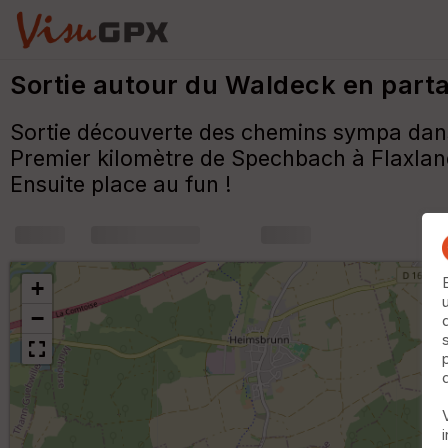
Sortie autour du Waldeck en part
Sortie découverte des chemins sympa dan
Premier kilomètre de Spechbach à Flaxland
Ensuite place au fun !
+
m
+
−