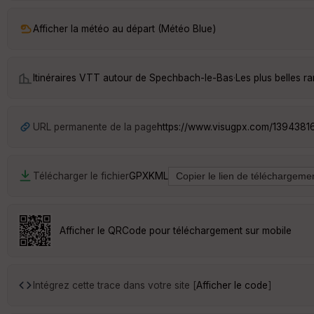
Afficher la météo au départ (Météo Blue)
Itinéraires VTT autour de
Spechbach-le-Bas
·
Les plus belles 
URL permanente de la page
https://www.visugpx.com/1394381
Télécharger le fichier
GPX
KML
Afficher le QRCode pour téléchargement sur mobile
Intégrez cette trace dans votre site [
Afficher le code
]