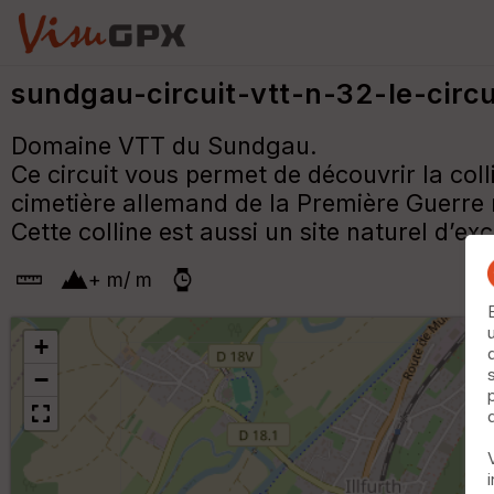
sundgau-circuit-vtt-n-32-le-circ
Domaine VTT du Sundgau.
Ce circuit vous permet de découvrir la colli
cimetière allemand de la Première Guerre
Cette colline est aussi un site naturel d’
+
m
/
m
+
−