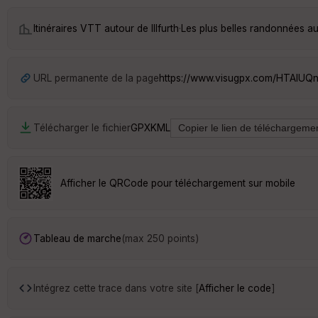
Itinéraires VTT autour de
Illfurth
·
Les plus belles randonnées aut
URL permanente de la page
https://www.visugpx.com/HTAIUQ
Télécharger le fichier
GPX
KML
Afficher le QRCode pour téléchargement sur mobile
Tableau de marche
(max 250 points)
Intégrez cette trace dans votre site [
Afficher le code
]