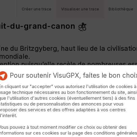
Créer une trace
Visualiser une trace
Bibliothèque
uit-du-grand-canon
ne du Britzgyberg, haut lieu de la civilisati
 mondiale.
exception puisqu’elle recèle de nombreuses e
Pour soutenir VisuGPX, faites le bon choi
En cliquant sur "accepter" vous autorisez l'utilisation de cookies à
usage technique nécessaires au bon fonctionnement du site, ainsi
que l'utilisation d'autres cookies (éventuellement tiers) à des fins
statistiques ou de personnalisation des annonces pour vous
proposer des services et des offres adaptées à vos centres
d'interêt.
Vous pouvez à tout moment modifier ce choix ou obtenir des
informations sur ces cookies sur la page des conditions générale