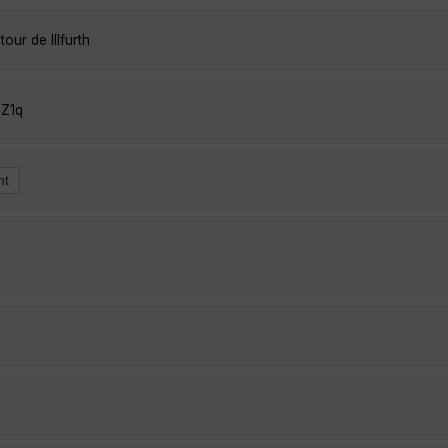
our de Illfurth
nZ1q