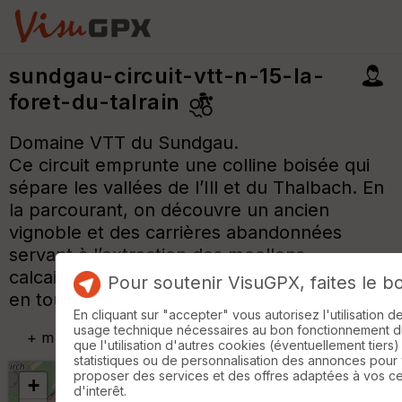
sundgau-circuit-vtt-n-15-la-
foret-du-talrain
Domaine VTT du Sundgau.
Ce circuit emprunte une colline boisée qui
sépare les vallées de l’Ill et du Thalbach. En
la parcourant, on découvre un ancien
vignoble et des carrières abandonnées
servant à l’extraction des moellons
calcaires. Boucle très roulante et agréable
Pour soutenir VisuGPX, faites le b
en toute saison.
En cliquant sur "accepter" vous autorisez l'utilisation 
usage technique nécessaires au bon fonctionnement du 
+
m
que l'utilisation d'autres cookies (éventuellement tiers)
statistiques ou de personnalisation des annonces pour
proposer des services et des offres adaptées à vos c
+
d'interêt.