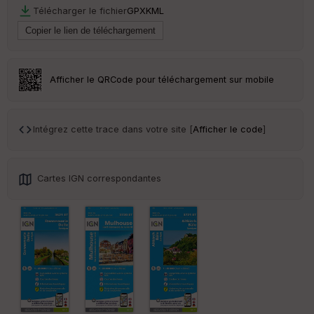
Télécharger le fichier
GPX
KML
Ep
ai
ss
eu
r
Afficher le QRCode pour téléchargement sur mobile
Tr
an
Intégrez cette trace dans votre site [
Afficher le code
]
sp
ar
en
ce
Cartes IGN correspondantes
Po
int
illé
s
S
e
n