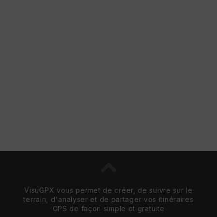
s
St
re
et
Vi
e
w
VisuGPX vous permet de créer, de suivre sur le
terrain, d'analyser et de partager vos itinéraires
GPS de façon simple et gratuite