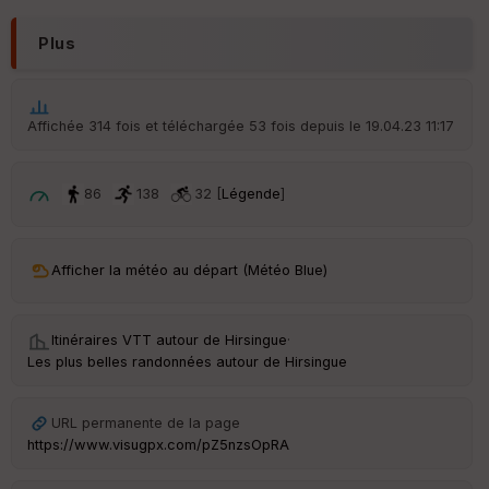
IG
N
Plus
Aff
ic
he
r
Affichée 314 fois et téléchargée 53 fois depuis le 19.04.23 11:17
d
é
p
ar
86
138
32 [
Légende
]
t
ar
Afficher la météo au départ (Météo Blue)
ri
v
é
e
Itinéraires VTT autour de
Hirsingue
·
Les plus belles randonnées autour de Hirsingue
C
ou
le
URL permanente de la page
ur
https://www.visugpx.com/pZ5nzsOpRA