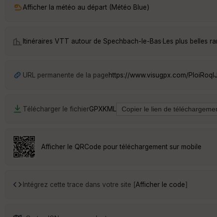
Afficher la météo au départ (Météo Blue)
Itinéraires VTT autour de
Spechbach-le-Bas
·
Les plus belles 
URL permanente de la page
https://www.visugpx.com/PloiRoql
Télécharger le fichier
GPX
KML
Afficher le QRCode pour téléchargement sur mobile
Intégrez cette trace dans votre site [
Afficher le code
]