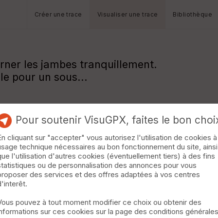
Créer une trace
Visualiser une trace
Bibliothèque
urner les jambes tranquillement.
lle pour un sous...
Pour soutenir VisuGPX, faites le bon choi
En cliquant sur "accepter" vous autorisez l'utilisation de cookies à
usage technique nécessaires au bon fonctionnement du site, ainsi
que l'utilisation d'autres cookies (éventuellement tiers) à des fins
statistiques ou de personnalisation des annonces pour vous
proposer des services et des offres adaptées à vos centres
d'interêt.
Vous pouvez à tout moment modifier ce choix ou obtenir des
informations sur ces cookies sur la page des conditions générale