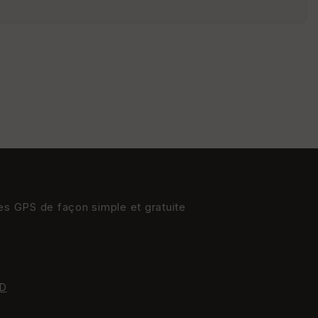
s
St
re
et
Vi
e
w
res GPS de façon simple et gratuite
D