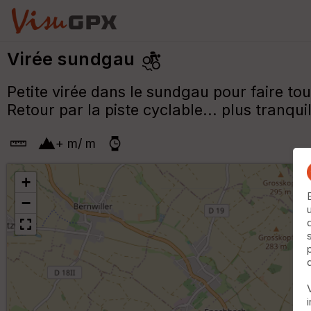
Virée sundgau
Petite virée dans le sundgau pour faire to
Retour par la piste cyclable... plus tranqui
+
m
/
m
+
−