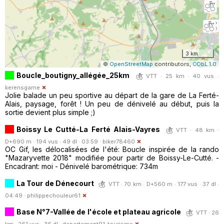
3 km
©
OpenStreetMap
contributors,
ODbL 1.0
Boucle_boutigny_allégée_25km
VTT · 25 km · 40 vus ·
kerensgame
Jolie balade un peu sportive au départ de la gare de La Ferté-
Alais, paysage, forêt ! Un peu de dénivelé au début, puis la
sortie devient plus simple ;)
Boissy Le Cutté-La Ferté Alais-Vayres
VTT · 48 km ·
D+690 m · 194 vus · 49 dl · 03:59 ·
biker78460
OC Gif, les délocalisées de l'été: Boucle inspirée de la rando
"Mazaryvette 2018" modifiée pour partir de Boissy-Le-Cutté. -
Encadrant: moi - Dénivelé barométrique: 734m
La Tour de Dénecourt
VTT · 70 km · D+560 m · 177 vus · 37 dl ·
04:49 ·
philippechouleur61
Base N°7-Vallée de l'école et plateau agricole
VTT · 26
km · 261 vus · 36 dl ·
departement91-tourisme