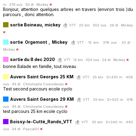
m · 279 vus · 30 dl ·
Mickey
Bonjour, attention quelques arbres en travers (environ trois )du
parcours , donc attention.
sortie Boineau, mickey
VTT · 20 km · 302 vus · 26 dl ·
Mickey
sortie Orgemont , Mickey
VTT · 15 km · 378 vus · 33 dl ·
Mickey
sortie du 8 dec 2020
VTT · 12 km · 324 vus · 24 dl ·
Mickey
bonne Balade en famille, tout niveau
Auvers Saint Georges 25 KM
VTT · 25 km · D+330 m · 406
vus · 45 dl ·
Christophe.Coeurdevey
Test second parcours ecole cyclo
Auvers Saint Georges 29 KM
VTT · 29 km · D+420 m · 418
vus · 45 dl ·
Christophe.Coeurdevey
test parcours 25 km ecole cyclo
Boissy-le-Cutté_Rando_VTT
VTT · 30 km · D+340 m · 440
vus · 34 dl ·
Pascal01