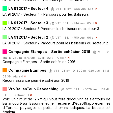
LA 91 2017 - Secteur 4
VTT · 15 km · 688 vus · 51 dl
LA 91 2017 - Secteur 4 - Parcours pour les Baliseurs
LA 91 2017 - Secteur 3
VTT · 15 km · 914 vus · 65 dl
LA 91 2017 - Secteur 3 Parcours les baliseurs du secteur 3
LA 91 2017 - Secteur 2
VTT · 15 km · 750 vus · 66 dl
LA 91 2017 - Secteur 2 Parcours pour les baliseurs du secteur 2
Compagnie Etampes - Sortie cohésion 2016
VTT · 25
km · D+250 m · 876 vus · 67 dl · 02:21 ·
Aigle 4
Compagnie Etampes - Sortie cohésion 2016
Compagnie Etampes
VTT · 28 km · D+300 m · 929 vus · 61 dl ·
02:38 ·
Aigle 4
Reconnaissance journée cohésion 2016
Vtt-BallanTour-Geocaching
VTT · 12 km · 1079 vus · 162 dl ·
01:03 ·
Baptman91
Voici un circuit de 12 km qui vous fera découvrir les alentours de
Ballancourt-sur Essonne et je l'espère d%u2019apprécier les
différents paysages et petits chemins ludiques. La boucle est
égalem