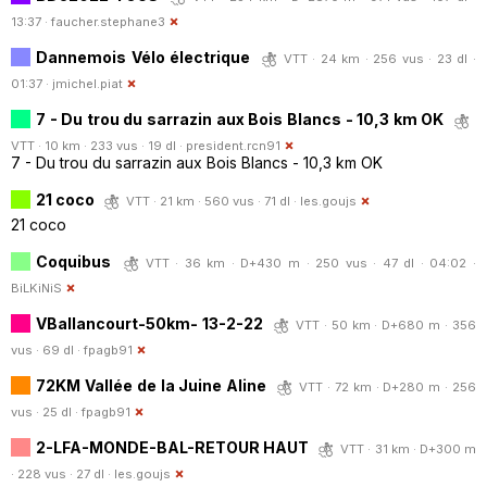
13:37 ·
faucher.stephane3
Dannemois Vélo électrique
VTT · 24 km · 256 vus · 23 dl ·
01:37 ·
jmichel.piat
7 - Du trou du sarrazin aux Bois Blancs - 10,3 km OK
VTT · 10 km · 233 vus · 19 dl ·
president.rcn91
7 - Du trou du sarrazin aux Bois Blancs - 10,3 km OK
21 coco
VTT · 21 km · 560 vus · 71 dl ·
les.goujs
21 coco
Coquibus
VTT · 36 km · D+430 m · 250 vus · 47 dl · 04:02 ·
BiLKiNiS
VBallancourt-50km- 13-2-22
VTT · 50 km · D+680 m · 356
vus · 69 dl ·
fpagb91
72KM Vallée de la Juine Aline
VTT · 72 km · D+280 m · 256
vus · 25 dl ·
fpagb91
2-LFA-MONDE-BAL-RETOUR HAUT
VTT · 31 km · D+300 m
· 228 vus · 27 dl ·
les.goujs