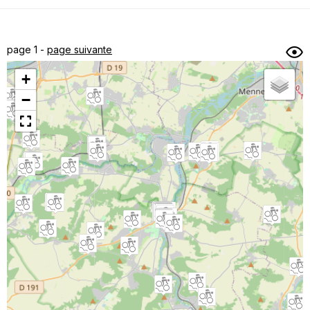
Dénivelé min/max
Auteur
Dossier
et
page 1 -
page suivante
sous-dossiers
+
Trier par
−
Horodatage
Photos