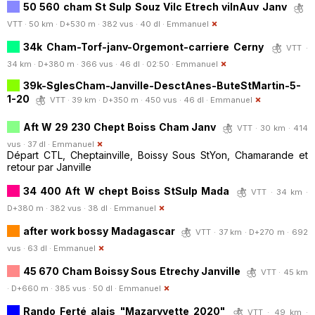
50 560 cham St Sulp Souz Vilc Etrech vilnAuv Janv
VTT · 50 km · D+530 m · 382 vus · 40 dl ·
Emmanuel
34k Cham-Torf-janv-Orgemont-carriere Cerny
VTT ·
34 km · D+380 m · 366 vus · 46 dl · 02:50 ·
Emmanuel
39k-SglesCham-Janville-DesctAnes-ButeStMartin-5-
1-20
VTT · 39 km · D+350 m · 450 vus · 46 dl ·
Emmanuel
Aft W 29 230 Chept Boiss Cham Janv
VTT · 30 km · 414
vus · 37 dl ·
Emmanuel
Départ CTL, Cheptainville, Boissy Sous StYon, Chamarande et
retour par Janville
34 400 Aft W chept Boiss StSulp Mada
VTT · 34 km ·
D+380 m · 382 vus · 38 dl ·
Emmanuel
after work bossy Madagascar
VTT · 37 km · D+270 m · 692
vus · 63 dl ·
Emmanuel
45 670 Cham Boissy Sous Etrechy Janville
VTT · 45 km
· D+660 m · 385 vus · 50 dl ·
Emmanuel
Rando Ferté alais "Mazaryvette 2020"
VTT · 49 km ·