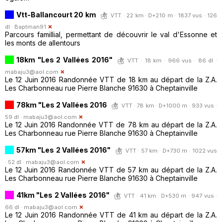
Vtt-Ballancourt 20 km
VTT · 22 km · D+210 m · 1837 vus · 126
dl ·
Baptman91
Parcours famillial, permettant de découvrir le val d'Essonne et
les monts de allentours
18km "Les 2 Vallées 2016"
VTT · 18 km · 966 vus · 86 dl ·
mabaju3@aol.com
Le 12 Juin 2016 Randonnée VTT de 18 km au départ de la Z.A.
Les Charbonneau rue Pierre Blanche 91630 à Cheptainville
78km "Les 2 Vallées 2016
VTT · 78 km · D+1000 m · 933 vus ·
59 dl ·
mabaju3@aol.com
Le 12 Juin 2016 Randonnée VTT de 78 km au départ de la Z.A.
Les Charbonneau rue Pierre Blanche 91630 à Cheptainville
57km "Les 2 Vallées 2016"
VTT · 57 km · D+730 m · 1022 vus
· 52 dl ·
mabaju3@aol.com
Le 12 Juin 2016 Randonnée VTT de 57 km au départ de la Z.A.
Les Charbonneau rue Pierre Blanche 91630 à Cheptainville
41km "Les 2 Vallées 2016"
VTT · 41 km · D+530 m · 947 vus ·
66 dl ·
mabaju3@aol.com
Le 12 Juin 2016 Randonnée VTT de 41 km au départ de la Z.A.