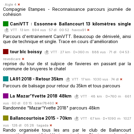
·
Aigle 4
Compagnie Etampes - Reconnaissance parcours journée de
cohésion
CaniVTT : Essonne=> Ballancourt 13 kilomètres single
VTT · 13 km · 894 vus · 57 dl · 00:52 ·
havox91
Parcours d'entrainement CaniVTT. Beaucoup de dénivelé, ainsi
que de technique et single. Trace en cours d'amélioration
tour blc boissy
VTT · 27 km · D+360 m · 888 vus · 71 dl · 04:53 ·
revedicare
reprise du tour de st sulpice de favieres en passant par la
commune de bruyeres le chatel
LA91 2018 - Retour 35km
VTT · 17 km · 1030 vus · 74 dl
Parcours de balisage pour retour du 35km et tous parcours
La Mazar'Yvette 2018 48km
VTT · 48 km · D+760 m · 661
vus · 60 dl · 03:15 ·
biker78460
Randonnée "Mazar'Yvette 2018" parcours 48km
Ballancourtoise 2015 - 70km
VTT · 67 km · D+1090 m · 1027
vus · 128 dl · 05:28 ·
tagada
Rando organisée tous les ans par le club de Ballancourt