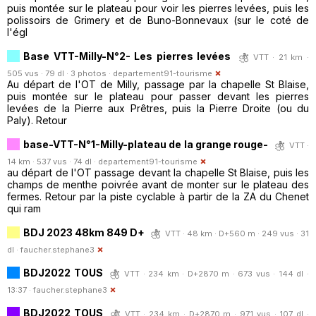
puis montée sur le plateau pour voir les pierres levées, puis les
polissoirs de Grimery et de Buno-Bonnevaux (sur le coté de
l'égl
Base VTT-Milly-N°2- Les pierres levées
VTT · 21 km ·
505 vus · 79 dl · 3 photos ·
departement91-tourisme
Au départ de l'OT de Milly, passage par la chapelle St Blaise,
puis montée sur le plateau pour passer devant les pierres
levées de la Pierre aux Prêtres, puis la Pierre Droite (ou du
Paly). Retour
base-VTT-N°1-Milly-plateau de la grange rouge-
VTT ·
14 km · 537 vus · 74 dl ·
departement91-tourisme
au départ de l'OT passage devant la chapelle St Blaise, puis les
champs de menthe poivrée avant de monter sur le plateau des
fermes. Retour par la piste cyclable à partir de la ZA du Chenet
qui ram
BDJ 2023 48km 849 D+
VTT · 48 km · D+560 m · 249 vus · 31
dl ·
faucher.stephane3
BDJ2022 TOUS
VTT · 234 km · D+2870 m · 673 vus · 144 dl ·
13:37 ·
faucher.stephane3
BDJ2022 TOUS
VTT · 234 km · D+2870 m · 971 vus · 107 dl ·