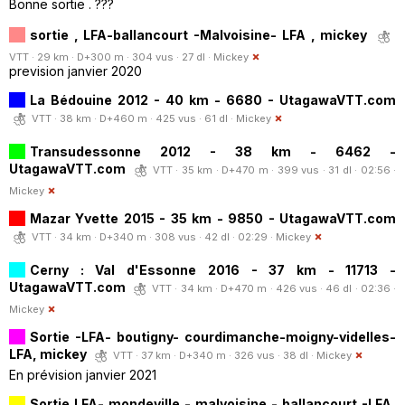
Bonne sortie . ???
sortie , LFA-ballancourt -Malvoisine- LFA , mickey
VTT · 29 km · D+300 m · 304 vus · 27 dl ·
Mickey
prevision janvier 2020
La Bédouine 2012 - 40 km - 6680 - UtagawaVTT.com
VTT · 38 km · D+460 m · 425 vus · 61 dl ·
Mickey
Transudessonne 2012 - 38 km - 6462 -
UtagawaVTT.com
VTT · 35 km · D+470 m · 399 vus · 31 dl · 02:56 ·
Mickey
Mazar Yvette 2015 - 35 km - 9850 - UtagawaVTT.com
VTT · 34 km · D+340 m · 308 vus · 42 dl · 02:29 ·
Mickey
Cerny : Val d'Essonne 2016 - 37 km - 11713 -
UtagawaVTT.com
VTT · 34 km · D+470 m · 426 vus · 46 dl · 02:36 ·
Mickey
Sortie -LFA- boutigny- courdimanche-moigny-videlles-
LFA, mickey
VTT · 37 km · D+340 m · 326 vus · 38 dl ·
Mickey
En prévision janvier 2021
Sortie LFA- mondeville - malvoisine - ballancourt -LFA,