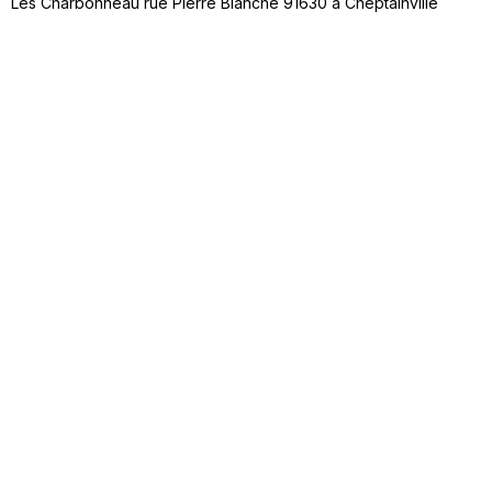
Les Charbonneau rue Pierre Blanche 91630 à Cheptainville