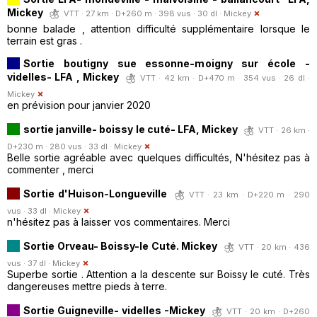
Mickey
VTT · 27 km · D+260 m · 398 vus · 30 dl ·
Mickey
bonne balade , attention difficulté supplémentaire lorsque le
terrain est gras .
Sortie boutigny sue essonne-moigny sur école -
videlles- LFA , Mickey
VTT · 42 km · D+470 m · 354 vus · 26 dl ·
Mickey
en prévision pour janvier 2020
sortie janville- boissy le cuté- LFA, Mickey
VTT · 26 km ·
D+230 m · 280 vus · 33 dl ·
Mickey
Belle sortie agréable avec quelques difficultés, N'hésitez pas à
commenter , merci
Sortie d'Huison-Longueville
VTT · 23 km · D+220 m · 290
vus · 33 dl ·
Mickey
n'hésitez pas à laisser vos commentaires. Merci
Sortie Orveau- Boissy-le Cuté. Mickey
VTT · 20 km · 436
vus · 37 dl ·
Mickey
Superbe sortie . Attention a la descente sur Boissy le cuté. Très
dangereuses mettre pieds à terre.
Sortie Guigneville- videlles -Mickey
VTT · 20 km · D+260