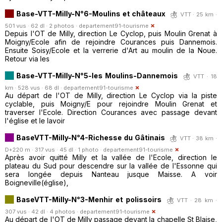
Base-VTT-Milly-N°6-Moulins et châteaux
VTT · 25 km ·
501 vus · 62 dl · 2 photos ·
departement91-tourisme
Depuis l'OT de Milly, direction Le Cyclop, puis Moulin Grenat à
Moigny/Ecole afin de rejoindre Courances puis Dannemois.
Ensuite Soisy/Ecole et la verrerie d'Art au moulin de la Noue.
Retour via les
Base-VTT-Milly-N°5-les Moulins-Dannemois
VTT · 18
km · 528 vus · 68 dl ·
departement91-tourisme
Au départ de l'OT de Milly, direction Le Cyclop via la piste
cyclable, puis Moigny/E pour rejoindre Moulin Grenat et
traverser l'Ecole. Direction Courances avec passage devant
l'église et le lavoir
BaseVTT-Milly-N°4-Richesse du Gâtinais
VTT · 38 km ·
D+220 m · 317 vus · 45 dl · 1 photo ·
departement91-tourisme
Après avoir quitté Milly et la vallée de l'Ecole, direction le
plateau du Sud pour descendre sur la vallée de l'Essonne qui
sera longée depuis Nanteau jusque Maisse. A voir
Boigneville(église),
BaseVTT-Milly-N°3-Menhir et polissoirs
VTT · 28 km ·
307 vus · 42 dl · 4 photos ·
departement91-tourisme
Au départ de l'OT de Milly passage devant la chapelle St Blaise,