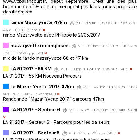
www.vttballancourt.fr/ début septembre. C'est une des plus
belle rando d'ÎDF et ils ne ménagent pas leurs forces pour faire
des itinéraires
rando Mazaryvette 47km
VTT · 48 km · D+690 m · 893 vus ·
48 dl · 03:16 ·
pijero91
rando Mazaryvette avec Philippe le 21/05/2017
mazaryvette recomposée
VTT · 81 km · D+1130 m · 1163 vus
· 78 dl · 05:52 ·
pijero91
mix de la rando mazaryvette 88 et 47 km
LA 91 2017 - 55 KM
VTT · 30 km · D+240 m · 995 vus · 74 dl
LA 91 2017 - 55 KM Nouveau Parcours
La Mazar'Yvette 2017 47km
VTT · 47 km · D+610 m · 1168
vus · 70 dl · 03:12 ·
biker78460
Randonnée "Mazar'Yvette 2017" parcours 47km
LA 91 2017 - Secteur 6
VTT · 18 km · D+230 m · 705 vus · 54 dl
LA 91 2017 - Secteur 6 - Parcours pour les baliseurs
LA 91 2017 - Secteur 5
VTT · 25 km · 781 vus · 58 dl
LA 91 2017 - Secteur 5 - Parcours pour les baliseurs