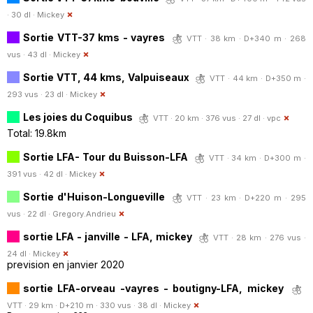
· 30 dl ·
Mickey
Sortie VTT-37 kms - vayres
VTT · 38 km · D+340 m · 268
vus · 43 dl ·
Mickey
Sortie VTT, 44 kms, Valpuiseaux
VTT · 44 km · D+350 m ·
293 vus · 23 dl ·
Mickey
Les joies du Coquibus
VTT · 20 km · 376 vus · 27 dl ·
vpc
Total: 19.8km
Sortie LFA- Tour du Buisson-LFA
VTT · 34 km · D+300 m ·
391 vus · 42 dl ·
Mickey
Sortie d'Huison-Longueville
VTT · 23 km · D+220 m · 295
vus · 22 dl ·
Gregory.Andrieu
sortie LFA - janville - LFA, mickey
VTT · 28 km · 276 vus ·
24 dl ·
Mickey
prevision en janvier 2020
sortie LFA-orveau -vayres - boutigny-LFA, mickey
VTT · 29 km · D+210 m · 330 vus · 38 dl ·
Mickey