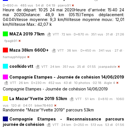
D+850 m · 485 vus · 54 dl · 04:19 ·
pijero91
Heure de départ: 10:25 24 mai 2020Heure d'arrivée: 15:40 24
mai 2020Distance: 48,9 km (05:15)Temps déplacement:
04:04Vitesse moyenne: 9,3 km/hVitesse moyenne mouv.: 12,01
km/hVitesse Max.: 42,07 k
MAZA 2019 71km
VTT · 72 km · D+870 m · 351 vus · 31 dl · 21:26
·
fpagb91
Maza 38km 660D+
VTT · 38 km · D+450 m · 341 vus · 27 dl ·
harnayphilippe
coolkido vtt
VTT · 24 km · 351 vus · 25 dl · 01:55 ·
joanpadole
Compagnie Etampes - Journée de cohésion 14/06/2019
VTT · 26 km · D+230 m · 452 vus · 43 dl · 10 photos · 02:18 ·
Aigle 4
Compagnie Etampes - Journée de cohésion 14/06/2019
La Mazar'Yvette 2019 53km
VTT · 51 km · D+810 m · 1060
vus · 120 dl · 04:01 ·
biker78460
Randonnée "Mazar'Yvette 2019" parcours 53km
Compagnie Etampes - Reconnaissance parcours
journée de cohésion
VTT · 24 km · D+250 m · 513 vus · 53 dl · 01:56