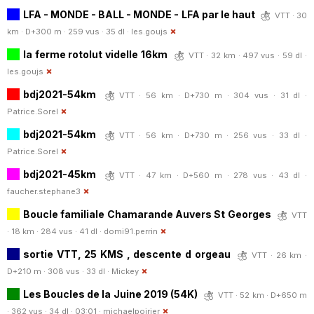
LFA - MONDE - BALL - MONDE - LFA par le haut
VTT · 30
km · D+300 m · 259 vus · 35 dl ·
les.goujs
la ferme rotolut videlle 16km
VTT · 32 km · 497 vus · 59 dl ·
les.goujs
bdj2021-54km
VTT · 56 km · D+730 m · 304 vus · 31 dl ·
Patrice.Sorel
bdj2021-54km
VTT · 56 km · D+730 m · 256 vus · 33 dl ·
Patrice.Sorel
bdj2021-45km
VTT · 47 km · D+560 m · 278 vus · 43 dl ·
faucher.stephane3
Boucle familiale Chamarande Auvers St Georges
VTT
· 18 km · 284 vus · 41 dl ·
domi91.perrin
sortie VTT, 25 KMS , descente d orgeau
VTT · 26 km ·
D+210 m · 308 vus · 33 dl ·
Mickey
Les Boucles de la Juine 2019 (54K)
VTT · 52 km · D+650 m
· 362 vus · 34 dl · 03:01 ·
michaelpoirier