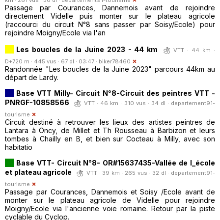
Passage par Courances, Dannemois avant de rejoindre
directement Videlle puis monter sur le plateau agricole
(raccourci du circuit N°8 sans passer par Soisy/Ecole) pour
rejoindre Moigny/Ecole via l'an
Les boucles de la Juine 2023 - 44 km
VTT · 44 km ·
D+720 m · 445 vus · 67 dl · 03:47 ·
biker78460
Randonnée "Les boucles de la Juine 2023" parcours 44km au
départ de Lardy.
Base VTT Milly- Circuit N°8-Circuit des peintres VTT -
PNRGF-10858566
VTT · 46 km · 310 vus · 34 dl ·
departement91-
tourisme
Circuit destiné à retrouver les lieux des artistes peintres de
Lantara à Oncy, de Millet et Th Rousseau à Barbizon et leurs
tombes à Chailly en B, et bien sur Cocteau à Milly, avec son
habitatio
Base VTT- Circuit N°8- OR#15637435-Vallée de l_école
et plateau agricole
VTT · 39 km · 265 vus · 32 dl ·
departement91-
tourisme
Passage par Courances, Dannemois et Soisy /Ecole avant de
monter sur le plateau agricole de Videlle pour rejoindre
Moigny/Ecole via l'ancienne voie romaine. Retour par la piste
cyclable du Cyclop.