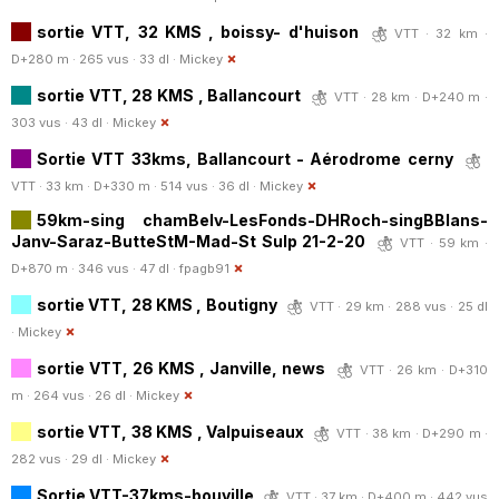
sortie VTT, 32 KMS , boissy- d'huison
VTT · 32 km ·
D+280 m · 265 vus · 33 dl ·
Mickey
sortie VTT, 28 KMS , Ballancourt
VTT · 28 km · D+240 m ·
303 vus · 43 dl ·
Mickey
Sortie VTT 33kms, Ballancourt - Aérodrome cerny
VTT · 33 km · D+330 m · 514 vus · 36 dl ·
Mickey
59km-sing chamBelv-LesFonds-DHRoch-singBBlans-
Janv-Saraz-ButteStM-Mad-St Sulp 21-2-20
VTT · 59 km ·
D+870 m · 346 vus · 47 dl ·
fpagb91
sortie VTT, 28 KMS , Boutigny
VTT · 29 km · 288 vus · 25 dl
·
Mickey
sortie VTT, 26 KMS , Janville, news
VTT · 26 km · D+310
m · 264 vus · 26 dl ·
Mickey
sortie VTT, 38 KMS , Valpuiseaux
VTT · 38 km · D+290 m ·
282 vus · 29 dl ·
Mickey
Sortie VTT-37kms-bouville
VTT · 37 km · D+400 m · 442 vus