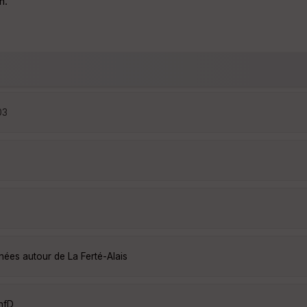
n.
03
nées autour de La Ferté-Alais
hfD