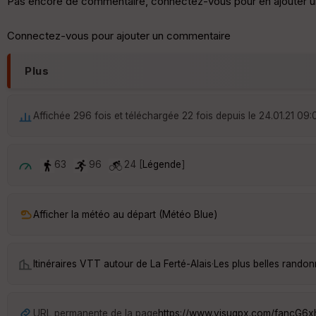
Pas encore de commentaire, connectez-vous pour en ajouter u
Connectez-vous pour ajouter un commentaire
Plus
Affichée 296 fois et téléchargée 22 fois depuis le 24.01.21 09:
63
96
24 [
Légende
]
Afficher la météo au départ (Météo Blue)
Itinéraires VTT autour de
La Ferté-Alais
·
Les plus belles randon
URL permanente de la page
https://www.visugpx.com/fancG6x