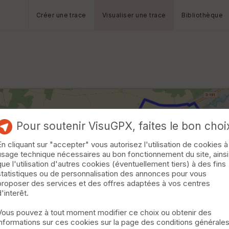
Créer une trace
Visualiser une trace
Bibliothèque
Pour soutenir VisuGPX, faites le bon choi
En cliquant sur "accepter" vous autorisez l'utilisation de cookies à
usage technique nécessaires au bon fonctionnement du site, ainsi
que l'utilisation d'autres cookies (éventuellement tiers) à des fins
statistiques ou de personnalisation des annonces pour vous
proposer des services et des offres adaptées à vos centres
d'interêt.
Vous pouvez à tout moment modifier ce choix ou obtenir des
informations sur ces cookies sur la page des conditions générale