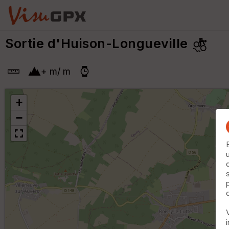
Sortie d'Huison-Longueville
+
m
/
m
+
−