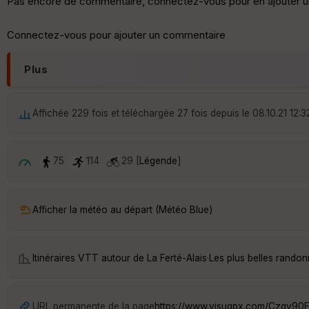
Pas encore de commentaire, connectez-vous pour en ajouter u
Connectez-vous pour ajouter un commentaire
Plus
Affichée 229 fois et téléchargée 27 fois depuis le 08.10.21 12:3
75
114
29 [
Légende
]
Afficher la météo au départ (Météo Blue)
Itinéraires VTT autour de
La Ferté-Alais
·
Les plus belles randon
URL permanente de la page
https://www.visugpx.com/Czgv90