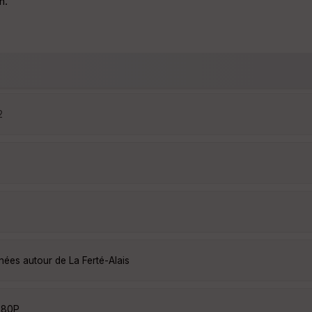
n.
2
nées autour de La Ferté-Alais
E80P