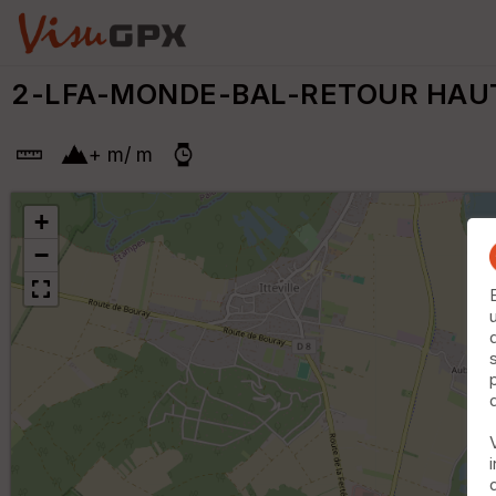
2-LFA-MONDE-BAL-RETOUR HAU
+
m
/
m
+
−