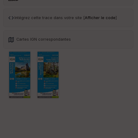
ce
Intégrez cette trace dans votre site [
Afficher le code
]
Po
int
illé
s
Cartes IGN correspondantes
S
e
n
s
St
re
et
Vi
e
w