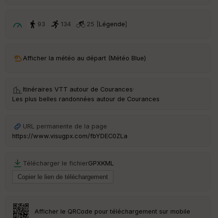
ri
v
é
93
134
25 [
Légende
]
e
C
ou
Afficher la météo au départ (Météo Blue)
le
ur
Itinéraires VTT autour de
Courances
·
Les plus belles randonnées autour de Courances
Ep
URL permanente de la page
ai
https://www.visugpx.com/fbYDEC0ZLa
ss
eu
r
Télécharger le fichier
GPX
KML
Tr
an
sp
ar
Afficher le QRCode pour téléchargement sur mobile
en