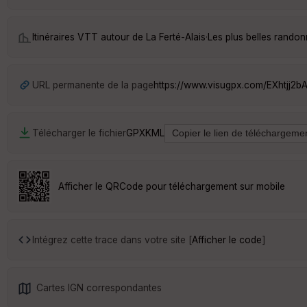
Itinéraires VTT autour de
La Ferté-Alais
·
Les plus belles randon
URL permanente de la page
https://www.visugpx.com/EXhtjj2b
Télécharger le fichier
GPX
KML
Afficher le QRCode pour téléchargement sur mobile
Intégrez cette trace dans votre site [
Afficher le code
]
Cartes IGN correspondantes