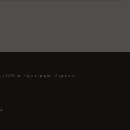
St
re
et
Vi
e
w
res GPS de façon simple et gratuite
D