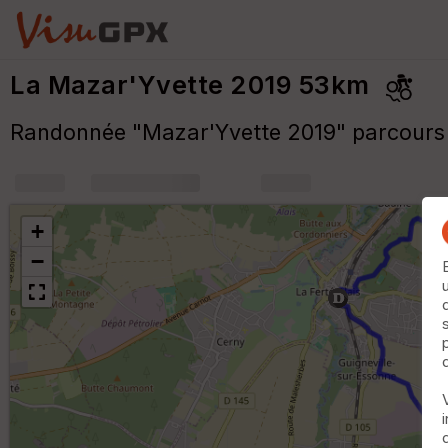
La Mazar'Yvette 2019 53km
Randonnée "Mazar'Yvette 2019" parcour
+
m
+
−