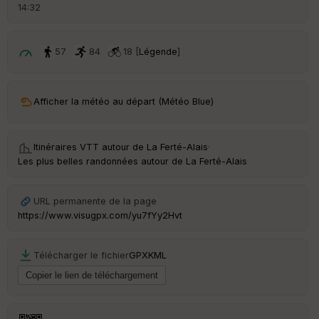
ri
14:32
v
é
e
57
84
18 [
Légende
]
C
ou
le
Afficher la météo au départ (Météo Blue)
ur
Itinéraires VTT autour de
La Ferté-Alais
·
Les plus belles randonnées autour de La Ferté-Alais
Ep
ai
URL permanente de la page
ss
https://www.visugpx.com/yu7fYy2Hvt
eu
r
Télécharger le fichier
GPX
KML
Tr
an
sp
ar
en