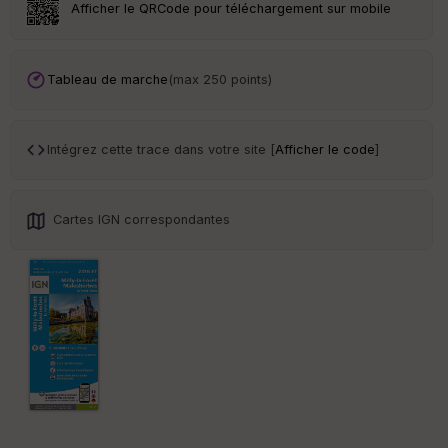
Afficher le QRCode pour téléchargement sur mobile
ce
Po
Tableau de marche
(max 250 points)
int
illé
s
Intégrez cette trace dans votre site [
Afficher le code
]
S
e
n
Cartes IGN correspondantes
s
St
re
et
Vi
e
w