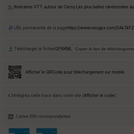
Itinéraires VTT autour de
Cerny
·
Les plus belles randonnées a
URL permanente de la page
https://www.visugpx.com/SAk7kF
Télécharger le fichier
GPX
KML
Afficher le QRCode pour téléchargement sur mobile
Intégrez cette trace dans votre site [
Afficher le code
]
Cartes IGN correspondantes