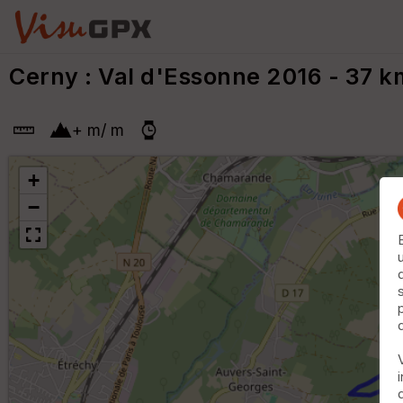
Cerny : Val d'Essonne 2016 - 37 
+
m
/
m
+
−