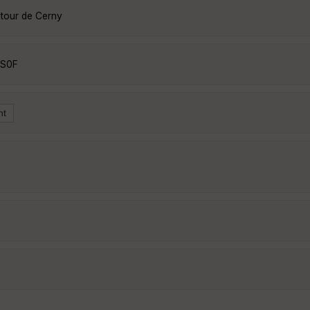
utour de Cerny
ZS0F