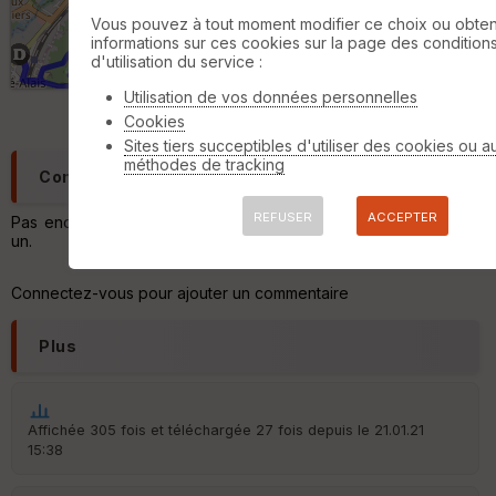
m
Vous pouvez à tout moment modifier ce choix ou obten
ét
informations sur ces cookies sur la page des condition
ri
1 km
d'utilisation du service :
q
©
OpenStreetMap
contributors,
ODbL 1.0
u
Utilisation de vos données personnelles
e
Cookies
s
Sites tiers succeptibles d'utiliser des cookies ou a
méthodes de tracking
C
Commentaires
o
u
REFUSER
ACCEPTER
Pas encore de commentaire, connectez-vous pour en ajouter
v
un.
er
tu
re
Connectez-vous pour ajouter un commentaire
IG
N
Plus
Aff
ic
he
r
Affichée 305 fois et téléchargée 27 fois depuis le 21.01.21
d
15:38
é
p