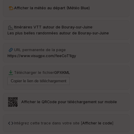
ri
v
Afficher la météo au départ (Météo Blue)
é
e
Itinéraires VTT autour de
Bouray-sur-Juine
·
Fil
Les plus belles randonnées autour de Bouray-sur-Juine
tr
e
P
URL permanente de la page
OI
https://www.visugpx.com/feeCoT1Igy
C
Télécharger le fichier
GPX
KML
ou
le
ur
Afficher le QRCode pour téléchargement sur mobile
Ep
ai
Intégrez cette trace dans votre site [
Afficher le code
]
ss
eu