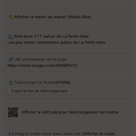
ar
ri
v
Afficher la météo au départ (Météo Blue)
é
e
Itinéraires VTT autour de
La Ferté-Alais
·
C
Les plus belles randonnées autour de La Ferté-Alais
ou
le
ur
URL permanente de la page
https://www.visugpx.com/W46Elfiv3Z
Télécharger le fichier
GPX
KML
Ep
ai
ss
eu
r
Afficher le QRCode pour téléchargement sur mobile
Tr
an
sp
Intégrez cette trace dans votre site [
Afficher le code
]