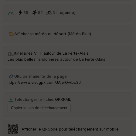
ar
35
52
3 [
Légende
]
ri
v
é
e
Afficher la météo au départ (Météo Blue)
C
ou
le
Itinéraires VTT autour de
La Ferté-Alais
·
ur
Les plus belles randonnées autour de La Ferté-Alais
URL permanente de la page
https://www.visugpx.com/JAjwOwbcSJ
Ep
ai
ss
Télécharger le fichier
GPX
KML
eu
r
Tr
Afficher le QRCode pour téléchargement sur mobile
an
sp