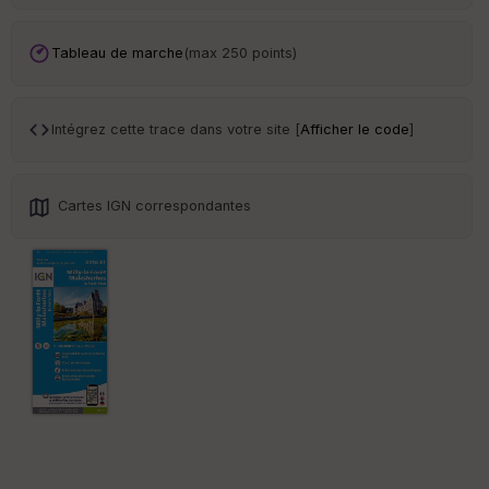
ar
en
ce
Tableau de marche
(max 250 points)
Po
int
Intégrez cette trace dans votre site [
Afficher le code
]
illé
s
Cartes IGN correspondantes
S
e
n
s
St
re
et
Vi
e
w