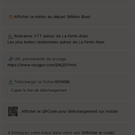
ar
ri
v
Afficher la météo au départ (Météo Blue)
é
e
Itinéraires VTT autour de
La Ferté-Alais
·
C
Les plus belles randonnées autour de La Ferté-Alais
ou
le
ur
URL permanente de la page
https://www.visugpx.com/EiKj2DIYmX
Télécharger le fichier
GPX
KML
Ep
ai
ss
eu
r
Afficher le QRCode pour téléchargement sur mobile
Tr
an
sp
Intégrez cette trace dans votre site [
Afficher le code
]