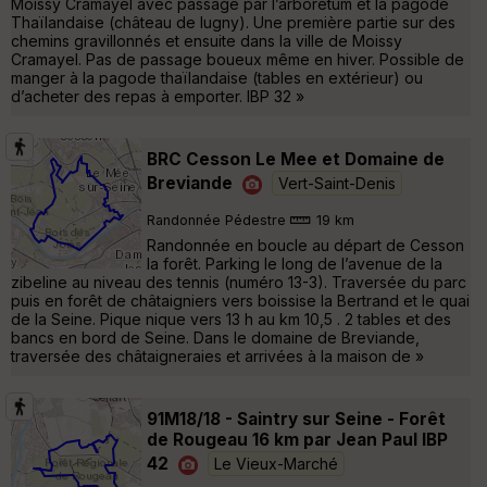
Moissy Cramayel avec passage par l’arboretum et la pagode
Thaïlandaise (château de lugny). Une première partie sur des
chemins gravillonnés et ensuite dans la ville de Moissy
Cramayel. Pas de passage boueux même en hiver. Possible de
manger à la pagode thaïlandaise (tables en extérieur) ou
d’acheter des repas à emporter. IBP 32 »
BRC Cesson Le Mee et Domaine de
Breviande
Vert-Saint-Denis
Randonnée Pédestre
19 km
Randonnée en boucle au départ de Cesson
la forêt. Parking le long de l’avenue de la
zibeline au niveau des tennis (numéro 13-3). Traversée du parc
puis en forêt de châtaigniers vers boissise la Bertrand et le quai
de la Seine. Pique nique vers 13 h au km 10,5 . 2 tables et des
bancs en bord de Seine. Dans le domaine de Breviande,
traversée des châtaigneraies et arrivées à la maison de »
91M18/18 - Saintry sur Seine - Forêt
de Rougeau 16 km par Jean Paul IBP
42
Le Vieux-Marché