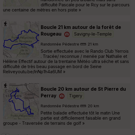
difficulté Pascale pour le Rcy sur le parcours
une centaine de mètres en hors piste »
Boucle 21 km autour de la forêt de
Rougeau
Savigny-le-Temple
Randonnée Pédestre
21 km
Sortie effectuée avec le Rando Club Yerrois
. Tracée/ reconnue / menée par Nathalie et
Hélène Effectif autour de la trentaine Météo ultra séche et sans
difficulté de très beau passage en bord de Seine
Reliveyoutu.be/InNp1h4a6UM »
Boucle 20 km autour de St Pierre du
Perray
Tigery
Randonnée Pédestre
20 km
Petite balade effectuée tôt le matin Une
partie est difficilement faisable en grand
groupe - Traversée de terrains de golf »