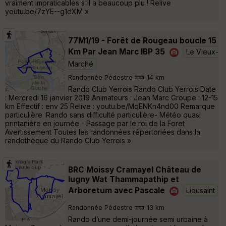
vraiment impraticables s'il a beaucoup plu ! Relive
youtu.be/7zYE--g1dXM »
77M1/19 - Forêt de Rougeau boucle 15
Km Par Jean Marc IBP 35
Le Vieux-
Marché
Randonnée Pédestre
14 km
Rando Club Yerrois Rando Club Yerrois Date
: Mercredi 16 janvier 2019 Animateurs : Jean Marc Groupe : 12-15
km Effectif : env 25 Relive : youtu.be/MqENKn4nd00 Remarque
particulière :Rando sans difficulté particulière- Météo quasi
printanière en journée - Passage par le roi de la Foret
Avertissement Toutes les randonnées répertoriées dans la
randothèque du Rando Club Yerrois »
BRC Moissy Cramayel Château de
lugny Wat Thammapathip et
Arboretum avec Pascale
Lieusaint
Randonnée Pédestre
13 km
Rando d’une demi-journée semi urbaine à