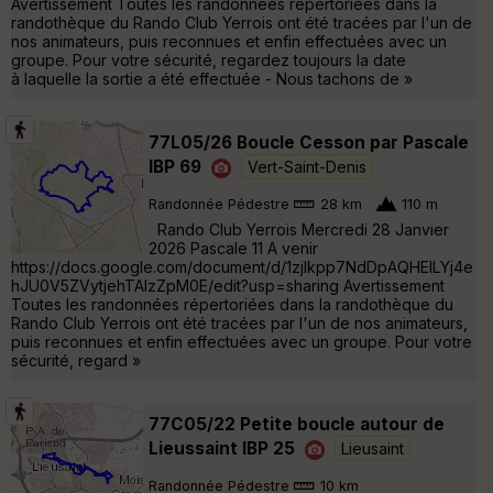
Avertissement Toutes les randonnées répertoriées dans la
randothèque du Rando Club Yerrois ont été tracées par l'un de
nos animateurs, puis reconnues et enfin effectuées avec un
groupe. Pour votre sécurité, regardez toujours la date
à laquelle la sortie a été effectuée - Nous tachons de »
77L05/26 Boucle Cesson par Pascale
IBP 69
Vert-Saint-Denis
Randonnée Pédestre
28 km
110 m
Rando Club Yerrois Mercredi 28 Janvier
2026 Pascale 11 A venir
https://docs.google.com/document/d/1zjlkpp7NdDpAQHElLYj4e
hJU0V5ZVytjehTAIzZpM0E/edit?usp=sharing Avertissement
Toutes les randonnées répertoriées dans la randothèque du
Rando Club Yerrois ont été tracées par l'un de nos animateurs,
puis reconnues et enfin effectuées avec un groupe. Pour votre
sécurité, regard »
77C05/22 Petite boucle autour de
Lieussaint IBP 25
Lieusaint
Randonnée Pédestre
10 km