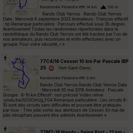
Randonnée Pédestre
14 km
130 m
Rando Club Yerrois Rando Club Yerrois
Date : Mercredi 6 septembre 2023 Animateurs : François effectif
: np Remarque particulière : Parcours effectué sous 35 degrés
Avertissement Toutes les randonnées répertoriées dans la
randothèque du Rando Club Yerrois ont été tracées par l'un de
nos animateurs, puis reconnues et enfin effectuées avec un
groupe. Pour votre sécurité, r »
77C4/18 Cesson 10 km Par Pascale IBP
25
Vert-Saint-Denis
Randonnée Pédestre
9 km
Rando Club Yerrois Rando Club Yerrois Date
: Mercredi 30 mai 2018 Animateur : Pascale
Groupe : 8-10 km Effectif : non précisé Vidéo relive
:youtu.be/SO3OmUg_F04 Remarque particulière : Les circuits 8-
10 sont des circuits sans difficultés et pouvant être pratiqués
par tous - Très jolie sortie aux alentours de Cesson. En mai de
jolis nénuphars peuvent être admirés Avertissemen »
77M7-18 Nandy - Seine Port - 13 km -