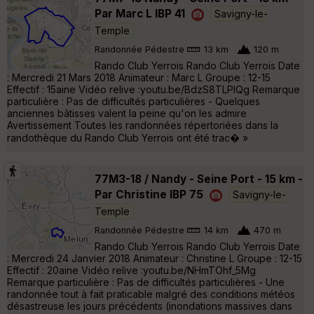
Par Marc L IBP 41
Savigny-le-
Temple
Randonnée Pédestre
13 km
120 m
Rando Club Yerrois Rando Club Yerrois Date
: Mercredi 21 Mars 2018 Animateur : Marc L Groupe : 12-15
Effectif : 15aine Vidéo relive :youtu.be/BdzS8TLPIQg Remarque
particulière : Pas de difficultés particulières - Quelques
anciennes bâtisses valent la peine qu'on les admire
Avertissement Toutes les randonnées répertoriées dans la
randothèque du Rando Club Yerrois ont été trac� »
77M3-18 / Nandy - Seine Port - 15 km -
Par Christine IBP 75
Savigny-le-
Temple
Randonnée Pédestre
14 km
470 m
Rando Club Yerrois Rando Club Yerrois Date
: Mercredi 24 Janvier 2018 Animateur : Christine L Groupe : 12-15
Effectif : 20aine Vidéo relive :youtu.be/NHmTOhf_5Mg
Remarque particulière : Pas de difficultés particulières - Une
randonnée tout à fait praticable malgré des conditions météos
désastreuse les jours précédents (inondations massives dans