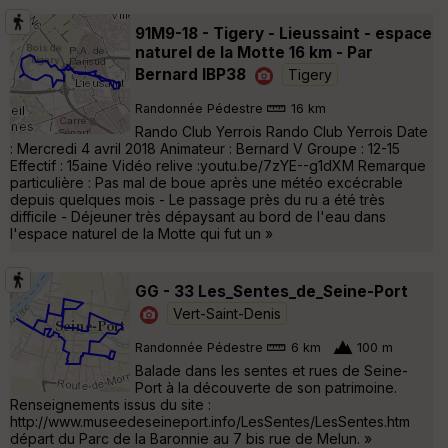
91M9-18 - Tigery - Lieussaint - espace
naturel de la Motte 16 km - Par
Bernard IBP38
Tigery
Randonnée Pédestre
16 km
Rando Club Yerrois Rando Club Yerrois Date
: Mercredi 4 avril 2018 Animateur : Bernard V Groupe : 12-15
Effectif : 15aine Vidéo relive :youtu.be/7zYE--g1dXM Remarque
particulière : Pas mal de boue après une météo excécrable
depuis quelques mois - Le passage près du ru a été très
difficile - Déjeuner très dépaysant au bord de l'eau dans
l'espace naturel de la Motte qui fut un »
GG - 33 Les_Sentes_de_Seine-Port
Vert-Saint-Denis
Randonnée Pédestre
6 km
100 m
Balade dans les sentes et rues de Seine-
Port à la découverte de son patrimoine.
Renseignements issus du site :
http://www.museedeseineport.info/LesSentes/LesSentes.htm
départ du Parc de la Baronnie au 7 bis rue de Melun. »