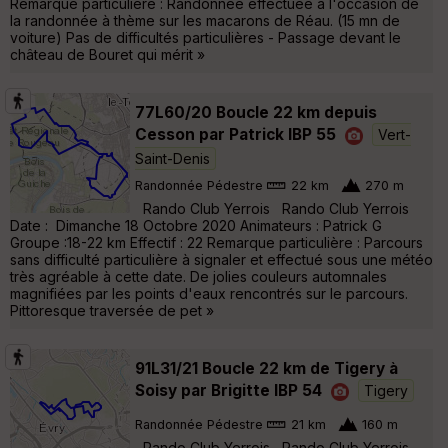
Remarque particuliére : Randonnée effectuée à l'occasion de
la randonnée à thème sur les macarons de Réau. (15 mn de
voiture) Pas de difficultés particulières - Passage devant le
château de Bouret qui mérit »
77L60/20 Boucle 22 km depuis
Cesson par Patrick IBP 55
Vert-
Saint-Denis
Randonnée Pédestre
22 km
270 m
Rando Club Yerrois Rando Club Yerrois
Date : Dimanche 18 Octobre 2020 Animateurs : Patrick G
Groupe :18-22 km Effectif : 22 Remarque particulière : Parcours
sans difficulté particulière à signaler et effectué sous une météo
très agréable à cette date. De jolies couleurs automnales
magnifiées par les points d'eaux rencontrés sur le parcours.
Pittoresque traversée de pet »
91L31/21 Boucle 22 km de Tigery à
Soisy par Brigitte IBP 54
Tigery
Randonnée Pédestre
21 km
160 m
Rando Club Yerrois Rando Club Yerrois