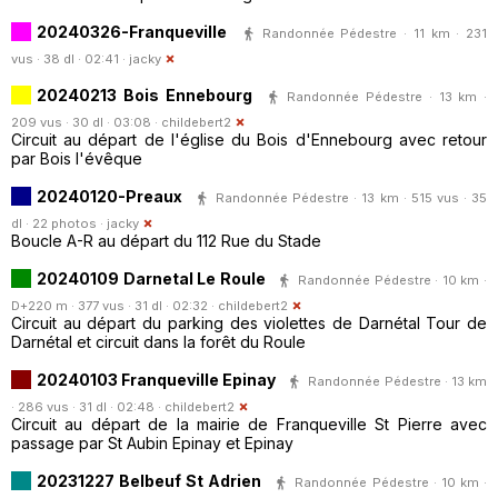
20240326-Franqueville
Randonnée Pédestre · 11 km · 231
vus · 38 dl · 02:41 ·
jacky
20240213 Bois Ennebourg
Randonnée Pédestre · 13 km ·
209 vus · 30 dl · 03:08 ·
childebert2
Circuit au départ de l'église du Bois d'Ennebourg avec retour
par Bois l'évêque
20240120-Preaux
Randonnée Pédestre · 13 km · 515 vus · 35
dl · 22 photos ·
jacky
Boucle A-R au départ du 112 Rue du Stade
20240109 Darnetal Le Roule
Randonnée Pédestre · 10 km ·
D+220 m · 377 vus · 31 dl · 02:32 ·
childebert2
Circuit au départ du parking des violettes de Darnétal Tour de
Darnétal et circuit dans la forêt du Roule
20240103 Franqueville Epinay
Randonnée Pédestre · 13 km
· 286 vus · 31 dl · 02:48 ·
childebert2
Circuit au départ de la mairie de Franqueville St Pierre avec
passage par St Aubin Epinay et Epinay
20231227 Belbeuf St Adrien
Randonnée Pédestre · 10 km ·