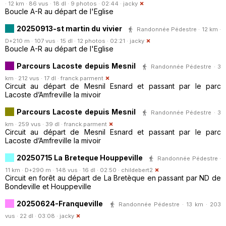
· 12 km · 86 vus · 18 dl · 9 photos · 02:44 ·
jacky
Boucle A-R au départ de l'Eglise
20250913-st martin du vivier
Randonnée Pédestre · 12 km ·
D+210 m · 107 vus · 15 dl · 12 photos · 02:21 ·
jacky
Boucle A-R au départ de l'Eglise
Parcours Lacoste depuis Mesnil
Randonnée Pédestre · 3
km · 212 vus · 17 dl ·
franck.parment
Circuit au départ de Mesnil Esnard et passant par le parc
Lacoste d’Amfreville la mivoir
Parcours Lacoste depuis Mesnil
Randonnée Pédestre · 3
km · 259 vus · 39 dl ·
franck.parment
Circuit au départ de Mesnil Esnard et passant par le parc
Lacoste d’Amfreville la mivoir
20250715 La Breteque Houppeville
Randonnée Pédestre ·
11 km · D+290 m · 148 vus · 16 dl · 02:50 ·
childebert2
Circuit en forêt au départ de La Bretèque en passant par ND de
Bondeville et Houppeville
20250624-Franqueville
Randonnée Pédestre · 13 km · 203
vus · 22 dl · 03:08 ·
jacky