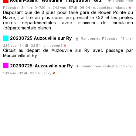
Rouen-Saint Wandrille inspiration Gr2
Randonnée
Pédestre · 34 km · D+720 m · 242 vus · 57 dl · 06:04 ·
rousset.jean-claude
Disposant que de 3 jours pour faire gare de Rouen Pointe du
Havre, j'ai tiré au plus cours en prenant le Gr2 et les petites
routes départementales avec minimum de circulation
(départementale blanch
20230725 Auzouville sur Ry
Randonnée Pédestre · 13 km ·
220 vus · 24 dl · 02:54 ·
childebert2
Circuit au départ de Auzouville sur Ry avec passage par
Martainville et Ry
20230725-Auzouville sur Ry
Randonnée Pédestre · 13 km ·
193 vus · 32 dl · 02:54 ·
jacky