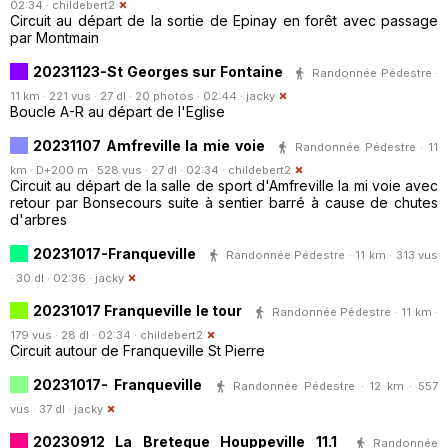
02:34 ·
childebert2
Circuit au départ de la sortie de Epinay en forêt avec passage
par Montmain
20231123-St Georges sur Fontaine
Randonnée Pédestre ·
11 km · 221 vus · 27 dl · 20 photos · 02:44 ·
jacky
Boucle A-R au départ de l'Eglise
20231107 Amfreville la mie voie
Randonnée Pédestre · 11
km · D+200 m · 528 vus · 27 dl · 02:34 ·
childebert2
Circuit au départ de la salle de sport d'Amfreville la mi voie avec
retour par Bonsecours suite à sentier barré à cause de chutes
d'arbres
20231017-Franqueville
Randonnée Pédestre · 11 km · 313 vus
· 30 dl · 02:36 ·
jacky
20231017 Franqueville le tour
Randonnée Pédestre · 11 km ·
179 vus · 28 dl · 02:34 ·
childebert2
Circuit autour de Franqueville St Pierre
20231017- Franqueville
Randonnée Pédestre · 12 km · 557
vus · 37 dl ·
jacky
20230912 La Breteque Houppeville 11.1
Randonnée