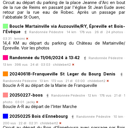
Circuit au départ du parking de la place Jeanne d'Arc en bout
de la rue de Reims en passant par l'église St Jean Eude avec
retour par la rue eau de Robec. Après un passage par
l'abbatiale St Ouen,
Boucle Martainville via Auzouville/RY, Épreville et Bois-
l'Évêque
Randonnée Pédestre · 14 km · 178 vus · 26 dl · 24 photos ·
03:31 ·
lemimi
14,4 KM au départ du parking du Château de Martainville/
Épreville. Voir les photos
Randonnée du 11/06/2024 à 13:42
Randonnée Pédestre ·
13 km · 398 vus · 24 dl · 03:03 ·
childebert2
20240618-Franqueville St Leger du Bourg Denis
Randonnée Pédestre · 13 km · 172 vus · 21 dl · 03:00 ·
childebert2
Boucle A-R au départ de la Mairie de Franqueville
20250227-boos
Randonnée Pédestre · 12 km · 178 vus · 21 dl · 1
photo · 03:01 ·
jacky
Boucle A-R au départ de l'Inter Marche
20250225 Bois d Ennebourg
Randonnée Pédestre · 10 km ·
200 vus · 22 dl · 02:31 ·
childebert2
Circuit au départ du Bois d'Ennebourg avec passage par Bois