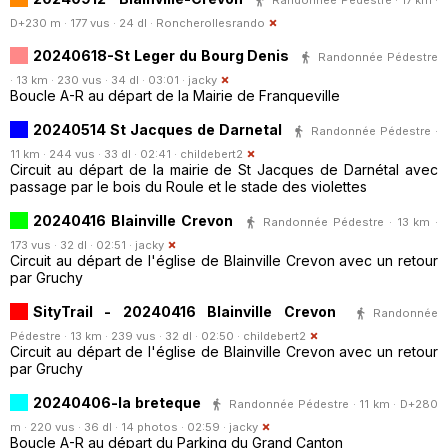
D+230 m · 177 vus · 24 dl ·
Roncherollesrando
20240618-St Leger du Bourg Denis
Randonnée Pédestre
· 13 km · 230 vus · 34 dl · 03:01 ·
jacky
Boucle A-R au départ de la Mairie de Franqueville
20240514 St Jacques de Darnetal
Randonnée Pédestre ·
11 km · 244 vus · 33 dl · 02:41 ·
childebert2
Circuit au départ de la mairie de St Jacques de Darnétal avec
passage par le bois du Roule et le stade des violettes
20240416 Blainville Crevon
Randonnée Pédestre · 13 km ·
173 vus · 32 dl · 02:51 ·
jacky
Circuit au départ de l'église de Blainville Crevon avec un retour
par Gruchy
SityTrail - 20240416 Blainville Crevon
Randonnée
Pédestre · 13 km · 239 vus · 32 dl · 02:50 ·
childebert2
Circuit au départ de l'église de Blainville Crevon avec un retour
par Gruchy
20240406-la breteque
Randonnée Pédestre · 11 km · D+280
m · 220 vus · 36 dl · 14 photos · 02:59 ·
jacky
Boucle A-R au départ du Parking du Grand Canton