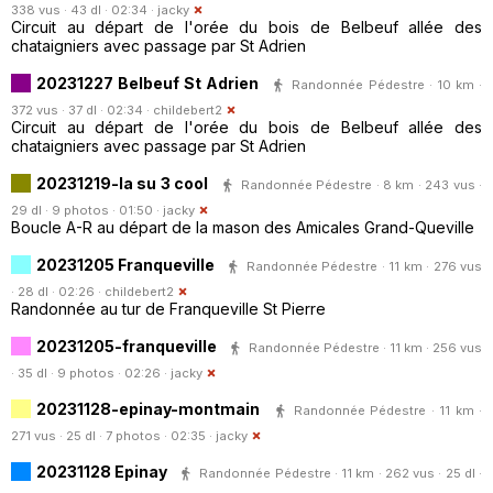
338 vus · 43 dl · 02:34 ·
jacky
Circuit au départ de l'orée du bois de Belbeuf allée des
chataigniers avec passage par St Adrien
20231227 Belbeuf St Adrien
Randonnée Pédestre · 10 km ·
372 vus · 37 dl · 02:34 ·
childebert2
Circuit au départ de l'orée du bois de Belbeuf allée des
chataigniers avec passage par St Adrien
20231219-la su 3 cool
Randonnée Pédestre · 8 km · 243 vus ·
29 dl · 9 photos · 01:50 ·
jacky
Boucle A-R au départ de la mason des Amicales Grand-Queville
20231205 Franqueville
Randonnée Pédestre · 11 km · 276 vus
· 28 dl · 02:26 ·
childebert2
Randonnée au tur de Franqueville St Pierre
20231205-franqueville
Randonnée Pédestre · 11 km · 256 vus
· 35 dl · 9 photos · 02:26 ·
jacky
20231128-epinay-montmain
Randonnée Pédestre · 11 km ·
271 vus · 25 dl · 7 photos · 02:35 ·
jacky
20231128 Epinay
Randonnée Pédestre · 11 km · 262 vus · 25 dl ·