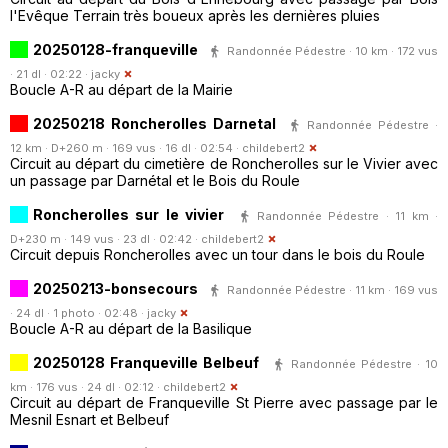
l'Evêque Terrain très boueux après les dernières pluies
20250128-franqueville
Randonnée Pédestre · 10 km · 172 vus
· 21 dl · 02:22 ·
jacky
Boucle A-R au départ de la Mairie
20250218 Roncherolles Darnetal
Randonnée Pédestre ·
12 km · D+260 m · 169 vus · 16 dl · 02:54 ·
childebert2
Circuit au départ du cimetière de Roncherolles sur le Vivier avec
un passage par Darnétal et le Bois du Roule
Roncherolles sur le vivier
Randonnée Pédestre · 11 km ·
D+230 m · 149 vus · 23 dl · 02:42 ·
childebert2
Circuit depuis Roncherolles avec un tour dans le bois du Roule
20250213-bonsecours
Randonnée Pédestre · 11 km · 169 vus
· 24 dl · 1 photo · 02:48 ·
jacky
Boucle A-R au départ de la Basilique
20250128 Franqueville Belbeuf
Randonnée Pédestre · 10
km · 176 vus · 24 dl · 02:12 ·
childebert2
Circuit au départ de Franqueville St Pierre avec passage par le
Mesnil Esnart et Belbeuf