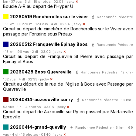
km · 37 vus · 3 dl · 18 photos · 02:01 ·
jacky
Boucle A-R au départ de l'Hyper U
20260519 Roncherolles sur le vivier
Randonnée Pédestre
· 13 km · D+270 m · 123 vus · 4 dl · 02:54 ·
jacky
Circuit au départ du cimetière de Roncherolles sur le Vivier avec
passage par Fontaine sous Préaux
20260512 Franqueville Epinay Boos
Randonnée Pédestre
· 13 km · 96 vus · 2 dl · 03:02 ·
jacky
Circuit au départ de Franqueville St Pierre avec passage par
Epinay et Boos
20260428 Boos Quevreville
Randonnée Pédestre · 12 km ·
132 vus · 4 dl · 02:33 ·
jacky
Circuit au départ de la rue de l'église à Boos avec Passage par
Quevreville
20240414-auzoouville sur ry
Randonnée Pédestre · 13 km ·
53 vus · 1 dl · 4 photos · 03:08 ·
jacky
Circuit au départ de Auzouville sur Ry en passant par Martainville
Epreville
20260414-grand-quevilly
Randonnée Pédestre · 6 km · 69
vus · 4 dl · 16 photos · 01:40 ·
jacky