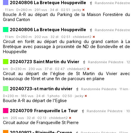
20240806 La Breteque Houppeville
Randonnée Pédestre
· 11 km · D+280 m · 291 vus · 34 dl · 02:51 ·
jacky
Boucle A-R au départ du Parking de la Maison Forestière du
Grand Canton
20240806 La Breteque Houppeville
Randonnée Pédestre
· 11 km · D+280 m · 202 vus · 32 dl · 02:51 ·
childebert2
Circuit en forêt au départ du parking du grand canton à La
Bretèque avec passage à proximité de ND de Bondeville et de
Houppeville
20240723 Saint Martin du Vivier
Randonnée Pédestre · 12
km · D+230 m · 230 vus · 37 dl · 02:47 ·
childebert2
Circuit au départ de l'église de St Martin du Vivier avec
beaucoup de fôret et une fin de parcours en plaine
20240723-st martin du vivier
Randonnée Pédestre · 11 km ·
D+230 m · 185 vus · 24 dl · 1 photo · 02:50 ·
jacky
Boucle A-R au départ de l'Eglise
20240709 Franqueville Le Tour
Randonnée Pédestre · 10
km · 205 vus · 32 dl · 02:13 ·
childebert2
Circuit autour de Franqueville St Pierre
20240912 - Blainville-Crevon
Randonnée Pédestre · 17 km ·