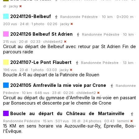
dl ·
jacky
20241126-Belbeuf
Randonnée Pédestre · 10 km · D+200 m ·
203 vus · 24 dl · 1 photo · 02:26 ·
jacky
20241126 Belbeuf St Adrien
Randonnée Pédestre · 10 km ·
215 vus · 20 dl · 02:33 ·
childebert2
Circuit au départ de Belbeuf avec retour par St Adrien Fin de
parcours raide
20241107-Le Pont Flaubert
Randonnée Pédestre · 13 km ·
196 vus · 23 dl · 1 photo · 03:03 ·
jacky
Boucle A-R au depart de la Patinoire de Rouen
20241105 Amfreville la mie voie par Crone
Randonnée
Pédestre · 10 km · 648 vus · 23 dl · 02:26 ·
childebert2
Circuit au départ du gymnase d'Amfreville la mi-voie en passant
par Bonsecours et descente par le chemin de Crone
Boucle au départ du Château de Martainville
Randonnée Pédestre · 15 km · 501 vus · 38 dl · 24 photos · 03:43 ·
lemimi
15 KM en sens horaire via Auzouville-sur-Ry, Épreville, Bois-
l'Évêque.