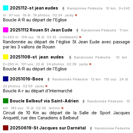
2025112-st jean eudes
Randonnée Pédestre · 10 km · D+240
m · 97 vus · 19 dl · 19 photos · 02:34 ·
jacky
Boucle A-R au départ de l'Eglise
20251112 Rouen St Jean Eude
Randonnée Pédestre · 11 km ·
D+260 m · 139 vus · 18 dl · 02:35 ·
childebert2
Randonnée au départ de l'église St Jean Eude avec passage
par les 3 vallons de Rouen
20251108-st jean eudes
Randonnée Pédestre · 10 km ·
D+260 m · 101 vus · 22 dl · 24 photos · 02:39 ·
jacky
Boucle A-R au départ de l'Eglise
20251016-Boos
Randonnée Pédestre · 12 km · 110 vus · 24 dl ·
22 photos · 02:59 ·
jacky
Boucle A-r au départ d'Intermarché
Boucle Belbeuf via Saint-Adrien
Randonnée Pédestre · 10
km · 185 vus · 15 dl · 02:36 ·
lemimi
Circuit de 10 Km au départ de la Salle de Sport Jacques
Anquetil, rue des Canadiens à Belbeuf.
20250619-St Jacques sur Darnétal
Randonnée Pédestre