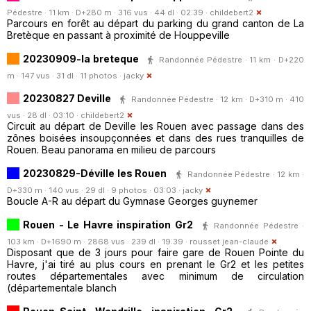
Pédestre · 11 km · D+280 m · 316 vus · 44 dl · 02:39 ·
childebert2
Parcours en forêt au départ du parking du grand canton de La
Bretèque en passant à proximité de Houppeville
20230909-la breteque
Randonnée Pédestre · 11 km · D+220
m · 147 vus · 31 dl · 11 photos ·
jacky
20230827 Deville
Randonnée Pédestre · 12 km · D+310 m · 410
vus · 28 dl · 03:10 ·
childebert2
Circuit au départ de Deville les Rouen avec passage dans des
zônes boisées insoupçonnées et dans des rues tranquilles de
Rouen. Beau panorama en milieu de parcours
20230829-Déville les Rouen
Randonnée Pédestre · 12 km ·
D+330 m · 140 vus · 29 dl · 9 photos · 03:03 ·
jacky
Boucle A-R au départ du Gymnase Georges guynemer
Rouen - Le Havre inspiration Gr2
Randonnée Pédestre ·
103 km · D+1690 m · 2868 vus · 239 dl · 19:39 ·
rousset.jean-claude
Disposant que de 3 jours pour faire gare de Rouen Pointe du
Havre, j'ai tiré au plus cours en prenant le Gr2 et les petites
routes départementales avec minimum de circulation
(départementale blanch