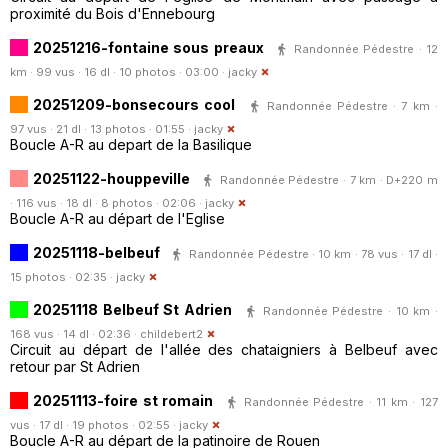
proximité du Bois d'Ennebourg
20251216-fontaine sous preaux
Randonnée Pédestre · 12
km · 99 vus · 16 dl · 10 photos · 03:00 ·
jacky
20251209-bonsecours cool
Randonnée Pédestre · 7 km ·
97 vus · 21 dl · 13 photos · 01:55 ·
jacky
Boucle A-R au depart de la Basilique
20251122-houppeville
Randonnée Pédestre · 7 km · D+220 m
· 116 vus · 18 dl · 8 photos · 02:06 ·
jacky
Boucle A-R au départ de l'Eglise
20251118-belbeuf
Randonnée Pédestre · 10 km · 78 vus · 17 dl ·
15 photos · 02:35 ·
jacky
20251118 Belbeuf St Adrien
Randonnée Pédestre · 10 km ·
168 vus · 14 dl · 02:36 ·
childebert2
Circuit au départ de l'allée des chataigniers à Belbeuf avec
retour par St Adrien
20251113-foire st romain
Randonnée Pédestre · 11 km · 127
vus · 17 dl · 19 photos · 02:55 ·
jacky
Boucle A-R au départ de la patinoire de Rouen