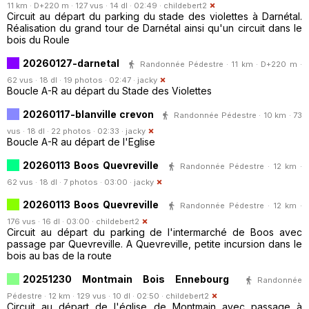
11 km · D+220 m · 127 vus · 14 dl · 02:49 ·
childebert2
Circuit au départ du parking du stade des violettes à Darnétal.
Réalisation du grand tour de Darnétal ainsi qu'un circuit dans le
bois du Roule
20260127-darnetal
Randonnée Pédestre · 11 km · D+220 m ·
62 vus · 18 dl · 19 photos · 02:47 ·
jacky
Boucle A-R au départ du Stade des Violettes
20260117-blanville crevon
Randonnée Pédestre · 10 km · 73
vus · 18 dl · 22 photos · 02:33 ·
jacky
Boucle A-R au départ de l'Eglise
20260113 Boos Quevreville
Randonnée Pédestre · 12 km ·
62 vus · 18 dl · 7 photos · 03:00 ·
jacky
20260113 Boos Quevreville
Randonnée Pédestre · 12 km ·
176 vus · 16 dl · 03:00 ·
childebert2
Circuit au départ du parking de l'intermarché de Boos avec
passage par Quevreville. A Quevreville, petite incursion dans le
bois au bas de la route
20251230 Montmain Bois Ennebourg
Randonnée
Pédestre · 12 km · 129 vus · 10 dl · 02:50 ·
childebert2
Circuit au départ de l'église de Montmain avec passage à