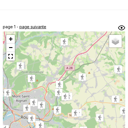
Dénivelé min/max
Auteur
Dossier
et
page 1 -
page suivante
sous-dossiers
+
Trier par
−
Horodatage
Photos