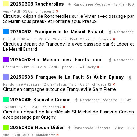
20250603 Roncherolles
Randonnée Pédestre · 12 km · 160
vus · 19 dl · 03:02 ·
childebert2
Circuit au départ de Roncherolles sur le Vivier avec passage par
St Martin sous préaux et Fontaine sous Préaux
20250513 Franqueville le Mesnil Esnard
Randonnée
Pédestre · 10 km · D+200 m · 262 vus · 15 dl · 02:22 ·
childebert2
Circuit au départ de Franqueville avec passage par St Léger et
Le Mesnil Esnard
20250513-La Maison des Forets cool
Randonnée
Pédestre · 7 km · 263 vus · 22 dl · 1 photo · 01:41 ·
jacky
20250506 Franqueville Le Fault St Aubin Epinay
Randonnée Pédestre · 12 km · 151 vus · 15 dl · 02:31 ·
childebert2
Circuit en campagne autour de Franqueville Saint Pierre
20250415 Blainville Crevon
Randonnée Pédestre · 13 km ·
183 vus · 12 dl · 02:45 ·
childebert2
Circuit au départ de la collégiale St Michel de Blainville Crevon
avec passage par Grugny
20250408 Rouen Didier
Randonnée Pédestre · 7 km · 326
vus · 16 dl · 02:00 ·
childebert2