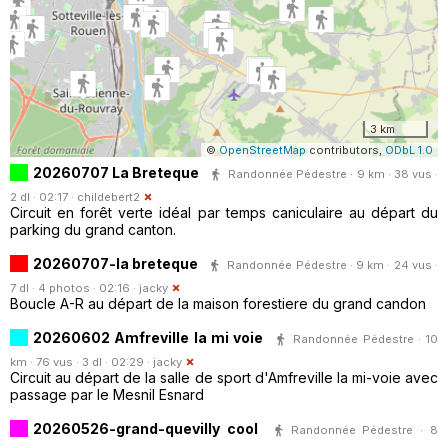
3 km
©
OpenStreetMap
contributors,
ODbL 1.0
20260707 La Breteque
Randonnée Pédestre · 9 km · 38 vus ·
2 dl · 02:17 ·
childebert2
Circuit en forêt verte idéal par temps caniculaire au départ du
parking du grand canton.
20260707-la breteque
Randonnée Pédestre · 9 km · 24 vus ·
7 dl · 4 photos · 02:16 ·
jacky
Boucle A-R au départ de la maison forestiere du grand candon
20260602 Amfreville la mi voie
Randonnée Pédestre · 10
km · 76 vus · 3 dl · 02:29 ·
jacky
Circuit au départ de la salle de sport d'Amfreville la mi-voie avec
passage par le Mesnil Esnard
20260526-grand-quevilly cool
Randonnée Pédestre · 8