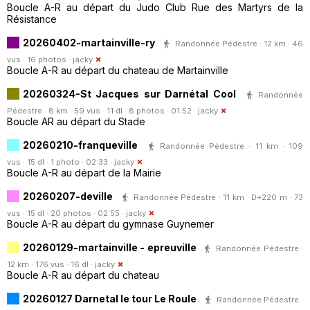
Boucle A-R au départ du Judo Club Rue des Martyrs de la
Résistance
20260402-martainville-ry
Randonnée Pédestre · 12 km · 46
vus · 16 photos ·
jacky
Boucle A-R au départ du chateau de Martainville
20260324-St Jacques sur Darnétal Cool
Randonnée
Pédestre · 8 km · 59 vus · 11 dl · 8 photos · 01:52 ·
jacky
Boucle AR au départ du Stade
20260210-franqueville
Randonnée Pédestre · 11 km · 109
vus · 15 dl · 1 photo · 02:33 ·
jacky
Boucle A-R au départ de la Mairie
20260207-deville
Randonnée Pédestre · 11 km · D+220 m · 73
vus · 15 dl · 20 photos · 02:55 ·
jacky
Boucle A-R au départ du gymnase Guynemer
20260129-martainville - epreuville
Randonnée Pédestre ·
12 km · 176 vus · 16 dl ·
jacky
Boucle A-R au départ du chateau
20260127 Darnetal le tour Le Roule
Randonnée Pédestre ·