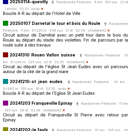
20250114-quevilly
Randonnée Pédestre · 8 km · 153 vus · 22 dl
· 1 photo · 02:01 ·
jacky
Boucle A-R au départ de l'Hotel de Ville
20250107 Darnetal le tour et bois du Roule
Randonnée
Pédestre · 11 km · D+220 m · 549 vus · 31 dl · 02:39 ·
childebert2
Circuit autour de Darnétal avec un petit tour dans le bois du
Roule au départ du stade des violettes. Fin de parcours par la
route suite à des travaux
20241310 Rouen Vallon suisse
Randonnée Pédestre · 10
km · D+240 m · 225 vus · 22 dl · 02:35 ·
childebert2
Circuit au départ de l'église St Jean Eudes avec un parcours
autour de la cité de la grand mare
20241210-st jean eudes
Randonnée Pédestre · 10 km ·
D+260 m · 155 vus · 18 dl · 02:35 ·
jacky
Boucle A-R au départ de l'Eglise St Jean Eudes
20241203 Franqueville Epinay
Randonnée Pédestre · 11 km
· 193 vus · 29 dl · 02:29 ·
childebert2
Circuit au départ de Franqueville St Pierre avec retour par
Epinay
20241202-le faulx
Randonnée Pédestre · 10 km · 156 vus · 26