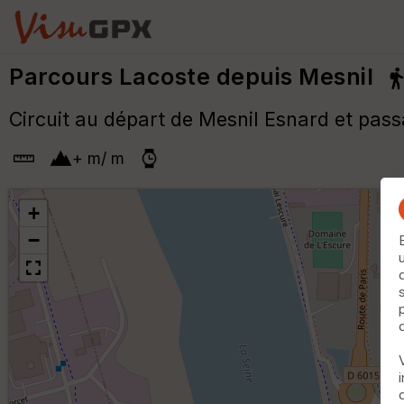
Parcours Lacoste depuis Mesnil
Circuit au départ de Mesnil Esnard et passa
+
m
/
m
+
−