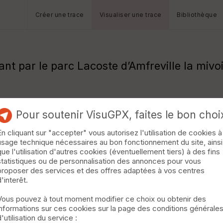
Créer une trace
Visualiser une trace
Bibliothèque
nt par le parc Lacoste d’Amfreville la mivoi
Pour soutenir VisuGPX, faites le bon choi
En cliquant sur "accepter" vous autorisez l'utilisation de cookies à
usage technique nécessaires au bon fonctionnement du site, ainsi
que l'utilisation d'autres cookies (éventuellement tiers) à des fins
statistiques ou de personnalisation des annonces pour vous
proposer des services et des offres adaptées à vos centres
d'interêt.
Vous pouvez à tout moment modifier ce choix ou obtenir des
informations sur ces cookies sur la page des conditions générale
d'utilisation du service :