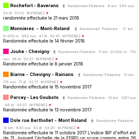
Rochefort - Baverans
Randonnée Pédestre · 8 km · 594 vus ·
34 dl · 01:53 ·
M.PRENEZ
randonnée effectuée le 21 mars 2018
Monnières - Mont-Roland
Randonnée Pédestre · 11 km ·
D+250 m · 682 vus · 47 dl · 02:19 ·
M.PRENEZ
Randonnée effectuée le 14 février 2018
Jouhe - Chevigny
Randonnée Pédestre · 11 km · D+200 m · 770
vus · 38 dl · 02:27 ·
M.PRENEZ
Randonnée effectuée le 8 janvier 2018
Biarne - Chevigny - Rainans
Randonnée Pédestre · 11 km ·
715 vus · 71 dl · 02:17 ·
M.PRENEZ
Randonnée effectuée le 15 novembre 2017
Parcey - Les Goubots
Randonnée Pédestre · 10 km · 1251 vus
· 66 dl · 02:07 ·
M.PRENEZ
Randonnée effectuée le 13 novembre 2017.
Dole rue Berthollet - Mont Roland
Randonnée Pédestre ·
10 km · 840 vus · 55 dl · 02:20 ·
M.PRENEZ
Randonnée effectuée le 11 octobre 2017 L'indice IBP d'effort est
de 31, (suivant l'échelle de la FFRP) un score compris entre 26