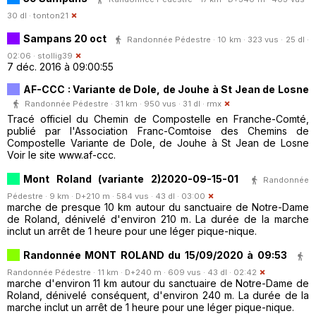
30 dl ·
tonton21
Sampans 20 oct
Randonnée Pédestre · 10 km · 323 vus · 25 dl ·
02:06 ·
stollig39
7 déc. 2016 à 09:00:55
AF-CCC : Variante de Dole, de Jouhe à St Jean de Losne
Randonnée Pédestre · 31 km · 950 vus · 31 dl ·
rmx
Tracé officiel du Chemin de Compostelle en Franche-Comté,
publié par l'Association Franc-Comtoise des Chemins de
Compostelle Variante de Dole, de Jouhe à St Jean de Losne
Voir le site www.af-ccc.
Mont Roland (variante 2)2020-09-15-01
Randonnée
Pédestre · 9 km · D+210 m · 584 vus · 43 dl · 03:00
marche de presque 10 km autour du sanctuaire de Notre-Dame
de Roland, dénivelé d'environ 210 m. La durée de la marche
inclut un arrêt de 1 heure pour une léger pique-nique.
Randonnée MONT ROLAND du 15/09/2020 à 09:53
Randonnée Pédestre · 11 km · D+240 m · 609 vus · 43 dl · 02:42
marche d'environ 11 km autour du sanctuaire de Notre-Dame de
Roland, dénivelé conséquent, d'environ 240 m. La durée de la
marche inclut un arrêt de 1 heure pour une léger pique-nique.