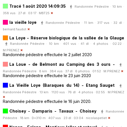
Tracé 1 août 2020 14:09:35
Randonnée Pédestre · 10 km ·
358 vus · 27 dl · 03:17 ·
MBT25
la vieille loye
Randonnée Pédestre · 11 km · 317 vus · 32 dl ·
bernard.faudot
La Loye - Réserve biologique de la vallée de la Glauge
Randonnée Pédestre · 10 km · 401 vus · 41 dl · 4 photos · 02:22 ·
M.PRENEZ
Randonnée pédestre effectuée le 2 juillet 2020
La Loue - de Belmont au Camping des 3 ours -
Randonnée Pédestre · 8 km · 384 vus · 37 dl · 6 photos · 01:52 ·
M.PRENEZ
Randonnée pédestre effectuée le 23 juin 2020
La Vieille Loye (Baraques du 14) - Etang Sauget
Randonnée Pédestre · 13 km · 1120 vus · 76 dl · 4 photos · 02:55 ·
M.PRENEZ
Randonnée pédestre effectuée le 16 juin 2020.
Choisey - Damparis - Tavaux - Choisey
Randonnée
Pédestre · 18 km · D+310 m · 407 vus · 23 dl · 03:04 ·
nicolaspetiet