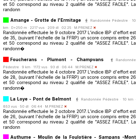
et 50 correspond au niveau 2 qualifié de "ASSEZ FACILE". La
randonn
Amange - Grotte de l'Ermitage
Randonnée Pédestre · 10
km · D+250 m · 2217 vus · 209 dl · 02:25 ·
M.PRENEZ
Randonnée effectuée le 9 octobre 2017 L'indice IBP d'effort est
de 35, (suivant l'échelle de la FFRP) un score compris entre 26
et 50 correspond au niveau 2 qualifié de "ASSEZ FACILE". La
randonn�
Foucherans - Plumont - Champvans
Randonnée
Pédestre · 9 km · 1172 vus · 93 dl · 06:44 ·
M.PRENEZ
Randonnée effectuée le 4 octobre 2017 L'indice IBP d'effort est
de 28, (suivant l'échelle de la FFRP) un score compris entre 26
et 50 correspond au niveau 2 qualifié de "ASSEZ FACILE". La
randonn�
La Loye - Pont de Belmont
Randonnée Pédestre · 10 km ·
853 vus · 50 dl · 06:44 ·
M.PRENEZ
Randonnée effectuée le 2 octobre 2017. L'indice IBP d'effort est
de 26, (suivant l'échelle de la FFRP) un score compris entre 26
et 50 correspond au niveau 2 qualifié de "ASSEZ FACILE". La
randonn
Authume - Moulin de la Foulotière - Sampans -Mont