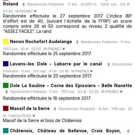
Roland
Randonnée Pédestre · 11 km · D+270 m · 1006 vus · 84 dl ·
07:30 ·
M.PRENEZ
Randonnée effectuée le 27 septembre 2017. L'indice IBP
d'effort est de 40, (suivant l'échelle de la FFRP) un score
compris entre 26 et 50 correspond au niveau 2 qualifié de
"ASSEZ FACILE". La rand
Nenon Rochefort Audelange
Randonnée Pédestre · 11 km ·
1307 vus · 41 dl · 02:20 ·
M.PRENEZ
Randonnée effectuée le 25 septembre 2017
Lavans-les Dole - Labarre par le canal
Randonnée
Pédestre · 11 km · 720 vus · 41 dl · 02:18 ·
M.PRENEZ
Randonnée effectuée le 20 septembre 2017.
Dole La Sauline - Corne des Epissiers - Belle Nanette
Randonnée Pédestre · 11 km · 1137 vus · 44 dl · 02:23 ·
M.PRENEZ
Randonnée effectuée le 18 septembre 2017
Massif de la Serre
Randonnée Pédestre · 14 km · 736 vus · 37
dl ·
Fabrice74130
Massif de la Serre et bois de Châtenois
Châtenois, Château de Bellevue, Croix Boyon,