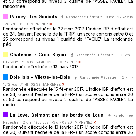
et 50 correspond au niveau 2 qualifié de "ASSEZ FACILE". La
randonnée
Parcey - Les Goubots
Randonnée Pédestre · 9 km · 2282 vus
· 268 dl · 01:59 ·
M.PRENEZ
Randonnées effectuées le 22 mars 2017 L'indice IBP d'effort est
de 24, (suivant l'échelle de la FFRP) un score compris entre 0 et
25 correspond au niveau 1 qualifié de "FACILE". La randonnée
péd
Châtenois : Croix Boyon
Randonnée Pédestre · 12 km ·
D+250 m · 711 vus · 53 dl · 02:50 ·
M.PRENEZ
Randonnée effectuée le 13 mars 2017
Dole Isis - Vilette-les-Dole
Randonnée Pédestre · 12 km ·
1312 vus · 74 dl · 02:32 ·
M.PRENEZ
Randonnée effectuée le 15 février 2017. L'indice IBP d'effort est
de 34, (suivant l'échelle de la FFRP) un score compris entre 26
et 50 correspond au niveau 2 qualifié de "ASSEZ FACILE". La
rando
La Loye, Belmont par les bords de Loue
Randonnée
Pédestre · 12 km · 1255 vus · 73 dl · 02:20 ·
M.PRENEZ
Randonnée effectuée le 13 février 2017 L'indice IBP d'effort est
de 30, (suivant l'échelle de la FFRP) un score compris entre 26