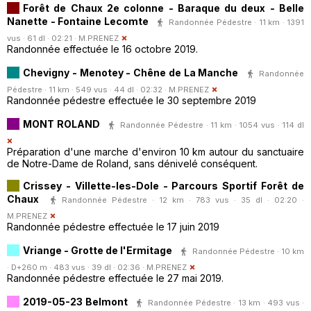
Forêt de Chaux 2e colonne - Baraque du deux - Belle
Nanette - Fontaine Lecomte
Randonnée Pédestre · 11 km · 1391
vus · 61 dl · 02:21 ·
M.PRENEZ
Randonnée effectuée le 16 octobre 2019.
Chevigny - Menotey - Chêne de La Manche
Randonnée
Pédestre · 11 km · 549 vus · 44 dl · 02:32 ·
M.PRENEZ
Randonnée pédestre effectuée le 30 septembre 2019
MONT ROLAND
Randonnée Pédestre · 11 km · 1054 vus · 114 dl
Préparation d'une marche d'environ 10 km autour du sanctuaire
de Notre-Dame de Roland, sans dénivelé conséquent.
Crissey - Villette-les-Dole - Parcours Sportif Forêt de
Chaux
Randonnée Pédestre · 12 km · 783 vus · 35 dl · 02:20 ·
M.PRENEZ
Randonnée pédestre effectuée le 17 juin 2019
Vriange - Grotte de l'Ermitage
Randonnée Pédestre · 10 km
· D+260 m · 483 vus · 39 dl · 02:36 ·
M.PRENEZ
Randonnée pédestre effectuée le 27 mai 2019.
2019-05-23 Belmont
Randonnée Pédestre · 13 km · 493 vus ·