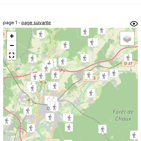
Dénivelé min/max
Auteur
Dossier
et
page 1 -
page suivante
sous-dossiers
+
Trier par
−
Horodatage
Photos