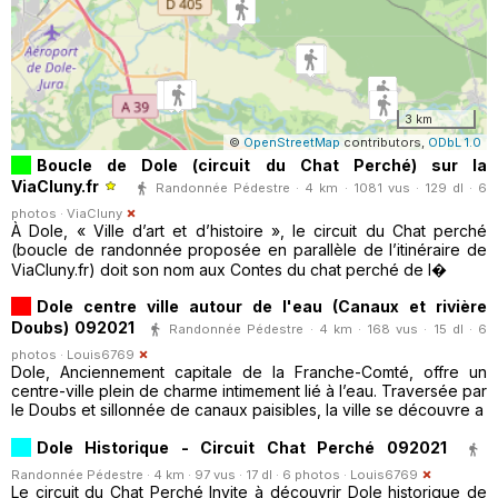
3 km
©
OpenStreetMap
contributors,
ODbL 1.0
Boucle de Dole (circuit du Chat Perché) sur la
ViaCluny.fr
Randonnée Pédestre · 4 km · 1081 vus · 129 dl · 6
photos ·
ViaCluny
À Dole, « Ville d’art et d’histoire », le circuit du Chat perché
(boucle de randonnée proposée en parallèle de l’itinéraire de
ViaCluny.fr) doit son nom aux Contes du chat perché de l�
Dole centre ville autour de l'eau (Canaux et rivière
Doubs) 092021
Randonnée Pédestre · 4 km · 168 vus · 15 dl · 6
photos ·
Louis6769
Dole, Anciennement capitale de la Franche-Comté, offre un
centre-ville plein de charme intimement lié à l’eau. Traversée par
le Doubs et sillonnée de canaux paisibles, la ville se découvre a
Dole Historique - Circuit Chat Perché 092021
Randonnée Pédestre · 4 km · 97 vus · 17 dl · 6 photos ·
Louis6769
Le circuit du Chat Perché Invite à découvrir Dole historique de