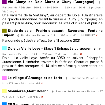
Via Cluny: de Dole (Jura) à Cluny (Bourgogne)
Randonnée Pédestre · 360 km · D+6200 m · 920 vus · 50 dl · 2 photos ·
ViaCluny
Une variante de la ViaCluny*, au départ de Dole. *Un itinéraire
de grande randonnée reliant la Suisse à Cluny (Bourgogne) en
passant par le Jura, pour découvrir les sites clunisiens et plus gé
Stade de dole - Prairie d'assaut - Baverans - Fontaine
Gujean
Randonnée Pédestre · 11 km · 398 vus · 41 dl ·
M.PRENEZ
Randonnée pédestre effectuée le 11 octobre 2021
Dole La Vieille Loye - Etape 1 Echappée Jurassienne
Randonnée Pédestre · 14 km · 750 vus · 51 dl ·
anne.mathie
Dole - La vielle Loye. Accès au GR59 en suivant l'Echappée
Jurassienne. L'itinéraire traverse la forêt de Chaux et passe à
proximité des baraques du 14 (site emblématique permettant de
comprend
Le village d'Amange et sa forêt
Randonnée Pédestre · 5
km · 272 vus · 28 dl ·
ctony97
Monnières,Mont Roland
Randonnée Pédestre · 16 km · 427
vus · 37 dl · 04:04 ·
JeanPi39
39 Sampans
Randonnée Pédestre · 17 km · D+340 m · 403 vus ·