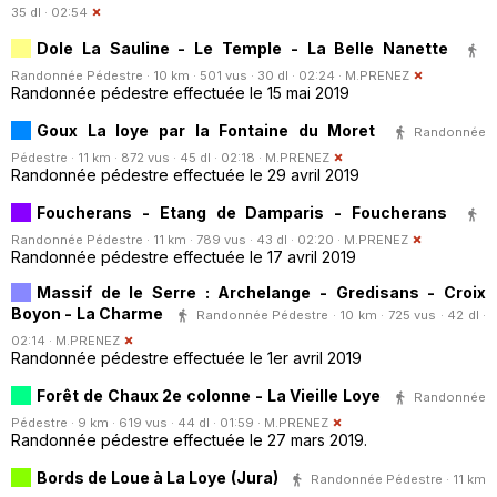
35 dl · 02:54
Dole La Sauline - Le Temple - La Belle Nanette
Randonnée Pédestre · 10 km · 501 vus · 30 dl · 02:24 ·
M.PRENEZ
Randonnée pédestre effectuée le 15 mai 2019
Goux La loye par la Fontaine du Moret
Randonnée
Pédestre · 11 km · 872 vus · 45 dl · 02:18 ·
M.PRENEZ
Randonnée pédestre effectuée le 29 avril 2019
Foucherans - Etang de Damparis - Foucherans
Randonnée Pédestre · 11 km · 789 vus · 43 dl · 02:20 ·
M.PRENEZ
Randonnée pédestre effectuée le 17 avril 2019
Massif de le Serre : Archelange - Gredisans - Croix
Boyon - La Charme
Randonnée Pédestre · 10 km · 725 vus · 42 dl ·
02:14 ·
M.PRENEZ
Randonnée pédestre effectuée le 1er avril 2019
Forêt de Chaux 2e colonne - La Vieille Loye
Randonnée
Pédestre · 9 km · 619 vus · 44 dl · 01:59 ·
M.PRENEZ
Randonnée pédestre effectuée le 27 mars 2019.
Bords de Loue à La Loye (Jura)
Randonnée Pédestre · 11 km