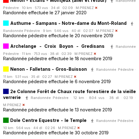
Nenon - Eclans - Montjeux (aller et retour)
Randonnée
Pédestre · 10 km · 573 vus · 34 dl · 02:09 ·
M.PRENEZ
Randonnée effectuée le 27 janvier 2020
Authume - Sampans - Notre-dame du Mont-Roland
Randonnée Pédestre · 9 km · 546 vus · 40 dl · 02:07 ·
M.PRENEZ
Randonnée pédestre effectuée le 20 novembre 2019
Archelange - Croix Boyon - Gredisans
Randonnée
Pédestre · 11 km · 753 vus · 38 dl · 02:39 ·
M.PRENEZ
Randonnée pédestre effectuée le 18 novembre 2019
Nenon - Falletans - Gros-Buisson
Randonnée Pédestre ·
11 km · 531 vus · 35 dl · 02:27 ·
M.PRENEZ
Randonnée pédestre effectuée le 6 novembre 2019
2e Colonne Forêt de Chaux route forestière de la vieille
verrerie
Randonnée Pédestre · 12 km · 804 vus · 38 dl · 02:19 ·
M.PRENEZ
Randonnée pédestre effectuée le 13 novembre 2019
Dole Centre Equestre - le Temple
Randonnée Pédestre ·
10 km · 564 vus · 44 dl · 02:26 ·
M.PRENEZ
Randonnée pédestre effectuée le 30 octobre 2019