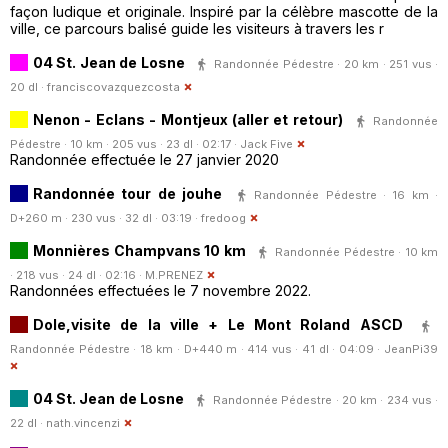
façon ludique et originale. Inspiré par la célèbre mascotte de la
ville, ce parcours balisé guide les visiteurs à travers les r
04 St. Jean de Losne
Randonnée Pédestre · 20 km · 251 vus ·
20 dl ·
franciscovazquezcosta
Nenon - Eclans - Montjeux (aller et retour)
Randonnée
Pédestre · 10 km · 205 vus · 23 dl · 02:17 ·
Jack Five
Randonnée effectuée le 27 janvier 2020
Randonnée tour de jouhe
Randonnée Pédestre · 16 km ·
D+260 m · 230 vus · 32 dl · 03:19 ·
fredoog
Monnières Champvans 10 km
Randonnée Pédestre · 10 km
· 218 vus · 24 dl · 02:16 ·
M.PRENEZ
Randonnées effectuées le 7 novembre 2022.
Dole,visite de la ville + Le Mont Roland ASCD
Randonnée Pédestre · 18 km · D+440 m · 414 vus · 41 dl · 04:09 ·
JeanPi39
04 St. Jean de Losne
Randonnée Pédestre · 20 km · 234 vus ·
22 dl ·
nath.vincenzi