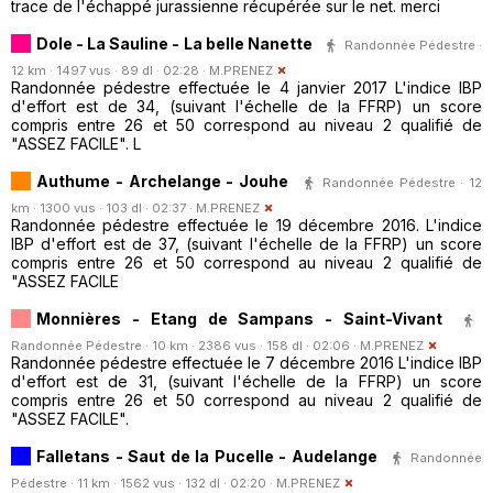
trace de l'échappé jurassienne récupérée sur le net. merci
Dole - La Sauline - La belle Nanette
Randonnée Pédestre ·
12 km · 1497 vus · 89 dl · 02:28 ·
M.PRENEZ
Randonnée pédestre effectuée le 4 janvier 2017 L'indice IBP
d'effort est de 34, (suivant l'échelle de la FFRP) un score
compris entre 26 et 50 correspond au niveau 2 qualifié de
"ASSEZ FACILE". L
Authume - Archelange - Jouhe
Randonnée Pédestre · 12
km · 1300 vus · 103 dl · 02:37 ·
M.PRENEZ
Randonnée pédestre effectuée le 19 décembre 2016. L'indice
IBP d'effort est de 37, (suivant l'échelle de la FFRP) un score
compris entre 26 et 50 correspond au niveau 2 qualifié de
"ASSEZ FACILE
Monnières - Etang de Sampans - Saint-Vivant
Randonnée Pédestre · 10 km · 2386 vus · 158 dl · 02:06 ·
M.PRENEZ
Randonnée pédestre effectuée le 7 décembre 2016 L'indice IBP
d'effort est de 31, (suivant l'échelle de la FFRP) un score
compris entre 26 et 50 correspond au niveau 2 qualifié de
"ASSEZ FACILE".
Falletans - Saut de la Pucelle - Audelange
Randonnée
Pédestre · 11 km · 1562 vus · 132 dl · 02:20 ·
M.PRENEZ