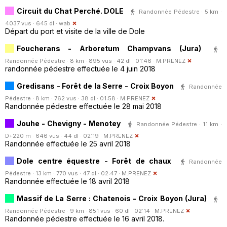
Circuit du Chat Perché. DOLE
Randonnée Pédestre · 5 km ·
4037 vus · 645 dl ·
wab
Départ du port et visite de la ville de Dole
Foucherans - Arboretum Champvans (Jura)
Randonnée Pédestre · 8 km · 895 vus · 42 dl · 01:46 ·
M.PRENEZ
randonnée pédestre effectuée le 4 juin 2018
Gredisans - Forêt de la Serre - Croix Boyon
Randonnée
Pédestre · 8 km · 762 vus · 38 dl · 01:58 ·
M.PRENEZ
Randonnée pédestre effectuée le 28 mai 2018
Jouhe - Chevigny - Menotey
Randonnée Pédestre · 11 km ·
D+220 m · 646 vus · 44 dl · 02:19 ·
M.PRENEZ
Randonnée effectuée le 25 avril 2018
Dole centre équestre - Forêt de chaux
Randonnée
Pédestre · 13 km · 770 vus · 47 dl · 02:47 ·
M.PRENEZ
Randonnée effectuée le 18 avril 2018
Massif de La Serre : Chatenois - Croix Boyon (Jura)
Randonnée Pédestre · 9 km · 851 vus · 60 dl · 02:14 ·
M.PRENEZ
Randonnée pédestre effectuée le 16 avril 2018.