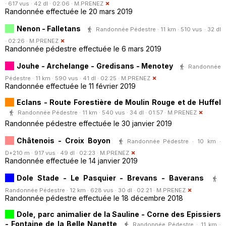
· 617 vus · 42 dl · 02:06 ·
M.PRENEZ
Randonnée effectuée le 20 mars 2019
Nenon - Falletans
Randonnée Pédestre · 11 km · 510 vus · 32 dl
· 02:26 ·
M.PRENEZ
Randonnée pédestre effectuée le 6 mars 2019
Jouhe - Archelange - Gredisans - Menotey
Randonnée
Pédestre · 11 km · 590 vus · 41 dl · 02:25 ·
M.PRENEZ
Randonnée effectuée le 11 février 2019
Eclans - Route Forestière de Moulin Rouge et de Huffel
Randonnée Pédestre · 11 km · 540 vus · 34 dl · 01:57 ·
M.PRENEZ
Randonnée pédestre effectuée le 30 janvier 2019
Châtenois - Croix Boyon
Randonnée Pédestre · 10 km ·
D+210 m · 917 vus · 49 dl · 02:23 ·
M.PRENEZ
Randonnée effectuée le 14 janvier 2019
Dole Stade - Le Pasquier - Brevans - Baverans
Randonnée Pédestre · 12 km · 628 vus · 30 dl · 02:21 ·
M.PRENEZ
Randonnée pédestre effectuée le 18 décembre 2018
Dole, parc animalier de la Sauline - Corne des Epissiers
- Fontaine de la Belle Nanette
Randonnée Pédestre · 11 km ·