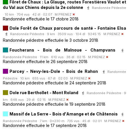
Fôret de Chaux : La Glauge, routes Forestières Vaulot et
du Val aux Chiens depuis la 2e colonne
Randonnée Pédestre
· 10 km · 704 vus · 42 dl · 02:07 ·
M.PRENEZ
Randonnée effectuée le 17 ctobre 2018
Dole Forêt de Chaux parcours de santé - Fontaine Elsa
Randonnée Pédestre · 9 km · 3509 vus · 104 dl · 9245:15 ·
M.PRENEZ
Randonnée pédestre effectuée le 3 octobre 2018
Foucherans - Bois de Malnoue - Champvans
Randonnée Pédestre · 11 km · 610 vus · 38 dl · 02:15 ·
M.PRENEZ
Randonnée effectuée le 26 septembre 2018
Parcey - Nevy-les-Dole - Bois de Rahon
Randonnée
Pédestre · 10 km · 655 vus · 67 dl · 02:03 ·
M.PRENEZ
Randonnée pédestre effectuée le 24 septembre 2018
Dole rue Berthollet - Mont Roland
Randonnée Pédestre · 9
km · 648 vus · 29 dl · 02:15 ·
M.PRENEZ
Randonnée pédestre effectuée le 19 septembre 2018
Massif de La Serre - Bois d'Amange et de Châtenois
Randonnée Pédestre · 7 km · D+230 m · 735 vus · 45 dl · 02:01 ·
M.PRENEZ
Randonnée effectuée le 17 septembre 2018