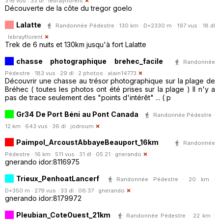
316 vus · 33 dl ·
lebrayflorent
Découverte de la côte du tregor goelo
Lalatte
Randonnée Pédestre · 130 km · D+2330 m · 197 vus · 18 dl
·
lebrayflorent
Trek de 6 nuits et 130km jusqu'à fort Lalatte
chasse photographique brehec_facile
Randonnée
Pédestre · 183 vus · 29 dl · 2 photos ·
alain14773
Découvrir une chasse au trésor photographique sur la plage de
Bréhec ( toutes les photos ont été prises sur la plage ) Il n'y a
pas de trace seulement des "points d'intérêt" ... ( p
Gr34 De Port Béni au Pont Canada
Randonnée Pédestre ·
12 km · 643 vus · 36 dl ·
jodroum
Paimpol_ArcoustAbbayeBeauport_16km
Randonnée
Pédestre · 16 km · 511 vus · 31 dl · 05:21 ·
gnerando
gnerando idor:8116975
Trieux_PenhoatLancerf
Randonnée Pédestre · 20 km ·
D+350 m · 279 vus · 33 dl · 06:37 ·
gnerando
gnerando idor:8179972
Pleubian_CoteOuest_21km
Randonnée Pédestre · 22 km ·