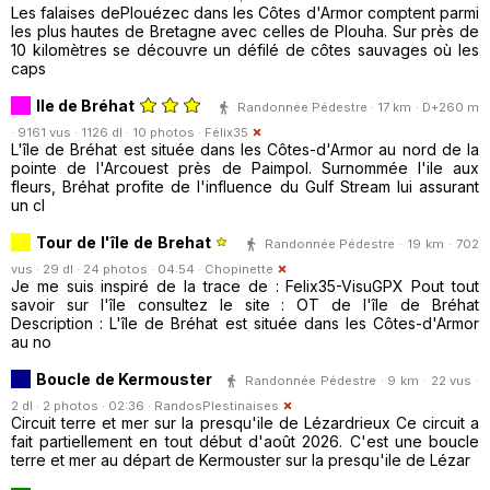
Les falaises dePlouézec dans les Côtes d'Armor comptent parmi
les plus hautes de Bretagne avec celles de Plouha. Sur près de
10 kilomètres se découvre un défilé de côtes sauvages où les
caps
Ile de Bréhat
Randonnée Pédestre · 17 km · D+260 m
· 9161 vus · 1126 dl · 10 photos ·
Félix35
L'île de Bréhat est située dans les Côtes-d'Armor au nord de la
pointe de l'Arcouest près de Paimpol. Surnommée l'ile aux
fleurs, Bréhat profite de l'influence du Gulf Stream lui assurant
un cl
Tour de l'île de Brehat
Randonnée Pédestre · 19 km · 702
vus · 29 dl · 24 photos · 04:54 ·
Chopinette
Je me suis inspiré de la trace de : Felix35-VisuGPX Pout tout
savoir sur l'île consultez le site : OT de l'île de Bréhat
Description : L'île de Bréhat est située dans les Côtes-d'Armor
au no
Boucle de Kermouster
Randonnée Pédestre · 9 km · 22 vus ·
2 dl · 2 photos · 02:36 ·
RandosPlestinaises
Circuit terre et mer sur la presqu'ile de Lézardrieux Ce circuit a
fait partiellement en tout début d'août 2026. C'est une boucle
terre et mer au départ de Kermouster sur la presqu'ile de Lézar