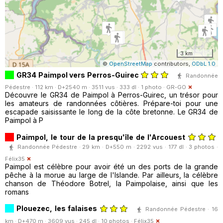
3 km
©
OpenStreetMap
contributors,
ODbL 1.0
GR34 Paimpol vers Perros-Guirec
Randonnée
Pédestre · 112 km · D+2540 m · 3511 vus · 333 dl · 1 photo ·
GR-GO
Découvre le GR34 de Paimpol à Perros-Guirec, un trésor pour
les amateurs de randonnées côtières. Prépare-toi pour une
escapade saisissante le long de la côte bretonne. Le GR34 de
Paimpol à P
Paimpol, le tour de la presqu'île de l'Arcouest
Randonnée Pédestre · 29 km · D+550 m · 2292 vus · 177 dl · 3 photos ·
Félix35
Paimpol est célèbre pour avoir été un des ports de la grande
pêche à la morue au large de l'Islande. Par ailleurs, la célèbre
chanson de Théodore Botrel, la Paimpolaise, ainsi que les
romans
Plouezec, les falaises
Randonnée Pédestre · 16
km · D+470 m · 3609 vus · 245 dl · 10 photos ·
Félix35