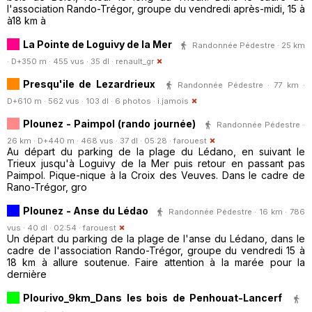
l'association Rando-Trégor, groupe du vendredi après-midi, 15 à
à18 km à
La Pointe de Loguivy de la Mer
Randonnée Pédestre · 25 km
· D+350 m · 455 vus · 35 dl ·
renault_gr
Presqu'ile de Lezardrieux
Randonnée Pédestre · 77 km ·
D+610 m · 562 vus · 103 dl · 6 photos ·
i.jamois
Plounez - Paimpol (rando journée)
Randonnée Pédestre ·
26 km · D+440 m · 468 vus · 37 dl · 05:28 ·
farouest
Au départ du parking de la plage du Lédano, en suivant le
Trieux jusqu'à Loguivy de la Mer puis retour en passant pas
Paimpol. Pique-nique à la Croix des Veuves. Dans le cadre de
Rano-Trégor, gro
Plounez - Anse du Lédao
Randonnée Pédestre · 16 km · 786
vus · 40 dl · 02:54 ·
farouest
Un départ du parking de la plage de l'anse du Lédano, dans le
cadre de l'association Rando-Trégor, groupe du vendredi 15 à
18 km à allure soutenue. Faire attention à la marée pour la
dernière
Plourivo_9km_Dans les bois de Penhouat-Lancerf