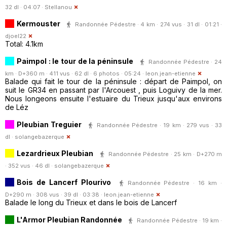
32 dl · 04:07 ·
Stellanou
Kermouster
Randonnée Pédestre · 4 km · 274 vus · 31 dl · 01:21 ·
djoel22
Total: 4.1km
Paimpol : le tour de la péninsule
Randonnée Pédestre · 24
km · D+360 m · 411 vus · 62 dl · 6 photos · 05:24 ·
leon.jean-etienne
Balade qui fait le tour de la péninsule : départ de Paimpol, on
suit le GR34 en passant par l'Arcouest , puis Loguivy de la mer.
Nous longeons ensuite l'estuaire du Trieux jusqu'aux environs
de Léz
Pleubian Treguier
Randonnée Pédestre · 19 km · 279 vus · 33
dl ·
solangebazerque
Lezardrieux Pleubian
Randonnée Pédestre · 25 km · D+270 m
· 352 vus · 46 dl ·
solangebazerque
Bois de Lancerf Plourivo
Randonnée Pédestre · 16 km ·
D+290 m · 308 vus · 39 dl · 03:38 ·
leon.jean-etienne
Balade le long du Trieux et dans le bois de Lancerf
L'Armor Pleubian Randonnée
Randonnée Pédestre · 19 km ·