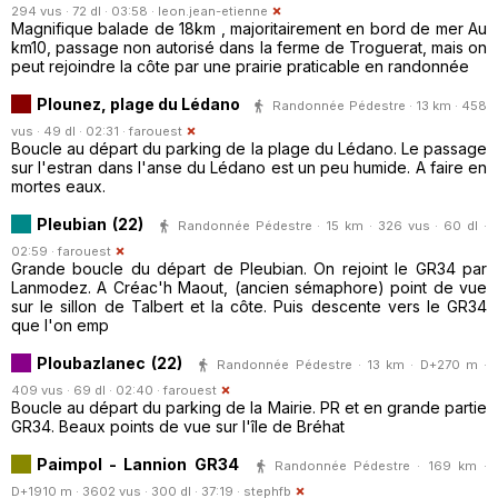
294 vus · 72 dl · 03:58 ·
leon.jean-etienne
Magnifique balade de 18km , majoritairement en bord de mer Au
km10, passage non autorisé dans la ferme de Troguerat, mais on
peut rejoindre la côte par une prairie praticable en randonnée
Plounez, plage du Lédano
Randonnée Pédestre · 13 km · 458
vus · 49 dl · 02:31 ·
farouest
Boucle au départ du parking de la plage du Lédano. Le passage
sur l'estran dans l'anse du Lédano est un peu humide. A faire en
mortes eaux.
Pleubian (22)
Randonnée Pédestre · 15 km · 326 vus · 60 dl ·
02:59 ·
farouest
Grande boucle du départ de Pleubian. On rejoint le GR34 par
Lanmodez. A Créac'h Maout, (ancien sémaphore) point de vue
sur le sillon de Talbert et la côte. Puis descente vers le GR34
que l'on emp
Ploubazlanec (22)
Randonnée Pédestre · 13 km · D+270 m ·
409 vus · 69 dl · 02:40 ·
farouest
Boucle au départ du parking de la Mairie. PR et en grande partie
GR34. Beaux points de vue sur l'île de Bréhat
Paimpol - Lannion GR34
Randonnée Pédestre · 169 km ·
D+1910 m · 3602 vus · 300 dl · 37:19 ·
stephfb