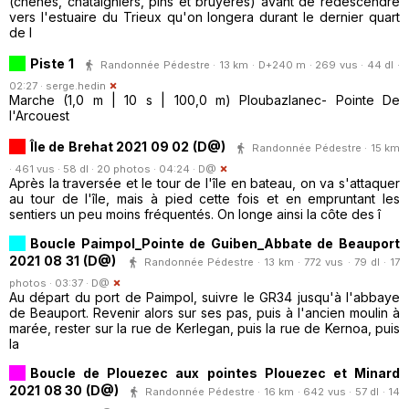
(chênes, châtaigniers, pins et bruyères) avant de redescendre
vers l'estuaire du Trieux qu'on longera durant le dernier quart
de l
Piste 1
Randonnée Pédestre · 13 km · D+240 m · 269 vus · 44 dl ·
02:27 ·
serge.hedin
Marche (1,0 m | 10 s | 100,0 m) Ploubazlanec- Pointe De
l'Arcouest
Île de Brehat 2021 09 02 (D@)
Randonnée Pédestre · 15 km
· 461 vus · 58 dl · 20 photos · 04:24 ·
D@
Après la traversée et le tour de l'île en bateau, on va s'attaquer
au tour de l'île, mais à pied cette fois et en empruntant les
sentiers un peu moins fréquentés. On longe ainsi la côte des î
Boucle Paimpol_Pointe de Guiben_Abbate de Beauport
2021 08 31 (D@)
Randonnée Pédestre · 13 km · 772 vus · 79 dl · 17
photos · 03:37 ·
D@
Au départ du port de Paimpol, suivre le GR34 jusqu'à l'abbaye
de Beauport. Revenir alors sur ses pas, puis à l'ancien moulin à
marée, rester sur la rue de Kerlegan, puis la rue de Kernoa, puis
la
Boucle de Plouezec aux pointes Plouezec et Minard
2021 08 30 (D@)
Randonnée Pédestre · 16 km · 642 vus · 57 dl · 14