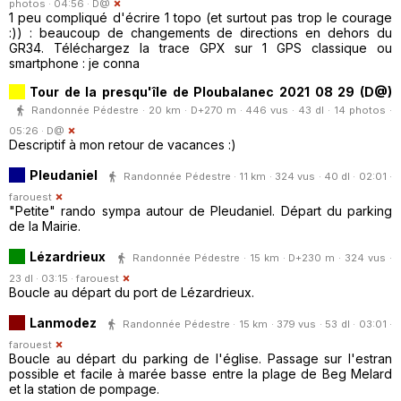
photos · 04:56 ·
D@
1 peu compliqué d'écrire 1 topo (et surtout pas trop le courage
:)) : beaucoup de changements de directions en dehors du
GR34. Téléchargez la trace GPX sur 1 GPS classique ou
smartphone : je conna
Tour de la presqu'île de Ploubalanec 2021 08 29 (D@)
Randonnée Pédestre · 20 km · D+270 m · 446 vus · 43 dl · 14 photos ·
05:26 ·
D@
Descriptif à mon retour de vacances :)
Pleudaniel
Randonnée Pédestre · 11 km · 324 vus · 40 dl · 02:01 ·
farouest
"Petite" rando sympa autour de Pleudaniel. Départ du parking
de la Mairie.
Lézardrieux
Randonnée Pédestre · 15 km · D+230 m · 324 vus ·
23 dl · 03:15 ·
farouest
Boucle au départ du port de Lézardrieux.
Lanmodez
Randonnée Pédestre · 15 km · 379 vus · 53 dl · 03:01 ·
farouest
Boucle au départ du parking de l'église. Passage sur l'estran
possible et facile à marée basse entre la plage de Beg Melard
et la station de pompage.