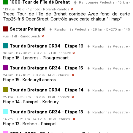
1000-Tour de l'île dé Brehat
Randonnée Pédestre · 18 km ·
113 vus · 16 dl · 1 photo ·
Roland-Randos
Trace Tour de l'île de Brehat corrigée Avec fond de carte
Top25-fr & OpenStreet. Contrôle avec carte chaleur "Hmap"
Secteur Paimpol
Randonnée Pédestre · 29 km · D+270 m · 145
vus · 1 dl ·
RandoBen.fr
Tour de Bretagne GR34 - Etape 16
Randonnée Pédestre ·
36 km · D+290 m · 69 vus · 21 dl ·
chris26
Etape 16 : Laneros - Plougrescant
Tour de Bretagne GR34 - Etape 15
Randonnée Pédestre ·
24 km · D+210 m · 69 vus · 14 dl ·
chris26
Etape 15 : Kerloury/Laneros
Tour de Bretagne GR34 - Etape 14
Randonnée Pédestre ·
25 km · D+350 m · 56 vus · 13 dl ·
chris26
Etape 14 : Paimpol - Kerloury
Tour de Bretagne GR34 - Etape 13
Randonnée Pédestre ·
14 km · D+210 m · 149 vus · 16 dl ·
chris26
Etape 13 : Brehec - Paimpol