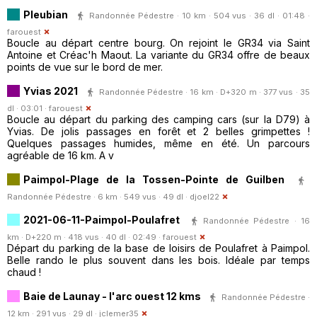
Pleubian
Randonnée Pédestre · 10 km · 504 vus · 36 dl · 01:48 ·
farouest
Boucle au départ centre bourg. On rejoint le GR34 via Saint
Antoine et Créac'h Maout. La variante du GR34 offre de beaux
points de vue sur le bord de mer.
Yvias 2021
Randonnée Pédestre · 16 km · D+320 m · 377 vus · 35
dl · 03:01 ·
farouest
Boucle au départ du parking des camping cars (sur la D79) à
Yvias. De jolis passages en forêt et 2 belles grimpettes !
Quelques passages humides, même en été. Un parcours
agréable de 16 km. A v
Paimpol-Plage de la Tossen-Pointe de Guilben
Randonnée Pédestre · 6 km · 549 vus · 49 dl ·
djoel22
2021-06-11-Paimpol-Poulafret
Randonnée Pédestre · 16
km · D+220 m · 418 vus · 40 dl · 02:49 ·
farouest
Départ du parking de la base de loisirs de Poulafret à Paimpol.
Belle rando le plus souvent dans les bois. Idéale par temps
chaud !
Baie de Launay - l'arc ouest 12 kms
Randonnée Pédestre ·
12 km · 291 vus · 29 dl ·
jclemer35