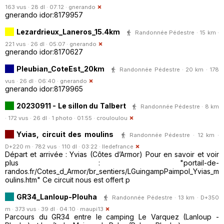
163 vus · 28 dl · 07:12 ·
gnerando
gnerando idor:8179957
Lezardrieux_Laneros_15.4km
Randonnée Pédestre · 15 km ·
221 vus · 26 dl · 05:07 ·
gnerando
gnerando idor:8170627
Pleubian_CoteEst_20km
Randonnée Pédestre · 20 km · 178
vus · 26 dl · 06:40 ·
gnerando
gnerando idor:8179965
20230911 - Le sillon du Talbert
Randonnée Pédestre · 8 km
· 172 vus · 26 dl · 1 photo · 01:55 ·
crouloulou
Yvias, circuit des moulins
Randonnée Pédestre · 12 km ·
D+220 m · 782 vus · 110 dl · 03:22 ·
Iledefrance
Départ et arrivée : Yvias (Côtes d’Armor) Pour en savoir et voir
plus : "portail-de-
randos.fr/Cotes_d_Armor/br_sentiers/LGuingampPaimpol_Yvias_m
oulins.htm" Ce circuit nous est offert p
GR34_Lanloup-Plouha
Randonnée Pédestre · 13 km · D+350
m · 373 vus · 39 dl · 04:10 ·
maupi13
Parcours du GR34 entre le camping Le Varquez (Lanloup -