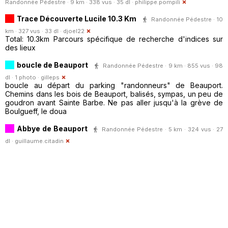
Randonnée Pédestre · 9 km · 338 vus · 35 dl ·
philippe.pompili
Trace Découverte Lucile 10.3 Km
Randonnée Pédestre · 10
km · 327 vus · 33 dl ·
djoel22
Total: 10.3km Parcours spécifique de recherche d'indices sur
des lieux
boucle de Beauport
Randonnée Pédestre · 9 km · 855 vus · 98
dl · 1 photo ·
gilleps
boucle au départ du parking "randonneurs" de Beauport.
Chemins dans les bois de Beauport, balisés, sympas, un peu de
goudron avant Sainte Barbe. Ne pas aller jusqu'à la grève de
Boulgueff, le doua
Abbye de Beauport
Randonnée Pédestre · 5 km · 324 vus · 27
dl ·
guillaume.citadin