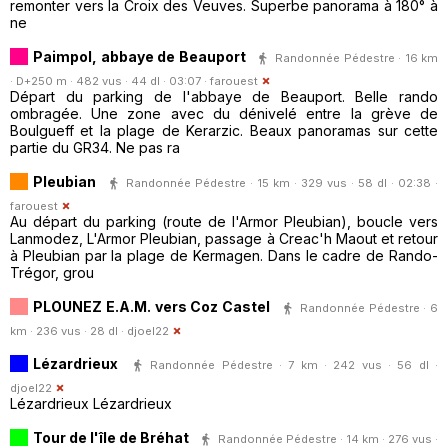
remonter vers la Croix des Veuves. Superbe panorama à 180° à
ne
Paimpol, abbaye de Beauport
Randonnée Pédestre · 16 km
· D+250 m · 482 vus · 44 dl · 03:07 ·
farouest
Départ du parking de l'abbaye de Beauport. Belle rando
ombragée. Une zone avec du dénivelé entre la grève de
Boulgueff et la plage de Kerarzic. Beaux panoramas sur cette
partie du GR34. Ne pas ra
Pleubian
Randonnée Pédestre · 15 km · 329 vus · 58 dl · 02:38 ·
farouest
Au départ du parking (route de l'Armor Pleubian), boucle vers
Lanmodez, L'Armor Pleubian, passage à Creac'h Maout et retour
à Pleubian par la plage de Kermagen. Dans le cadre de Rando-
Trégor, grou
PLOUNEZ E.A.M. vers Coz Castel
Randonnée Pédestre · 6
km · 236 vus · 28 dl ·
djoel22
Lézardrieux
Randonnée Pédestre · 7 km · 242 vus · 56 dl ·
djoel22
Lézardrieux Lézardrieux
Tour de l'île de Bréhat
Randonnée Pédestre · 14 km · 276 vus ·