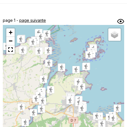
Dénivelé min/max
Auteur
Dossier
et
page 1 -
page suivante
sous-dossiers
+
Trier par
−
Horodatage
Photos