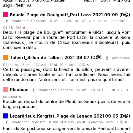
width="100%"><tr><td><table width="100%"><tr><td
align="left" va
Boucle Plage de Boulgueff_Port Lazo 2021 09 09 (D@)
Randonnée Pédestre · 9 km · D+260 m · 671 vus · 54 dl · 12 photos ·
03:08 ·
D@
Depuis la plage de Boulgueff, emprunter le GR34 jusqu'à Porr
Lazo. Revenir par la route de Port Lazo, la chapelle St Riom
(panneaux), le moulin de Craca (panneaux indicateurs), puis
continuer à desc
Talbert_Sillon de Talbert 2021 09 07 (D@)
Randonnée
Pédestre · 18 km · 427 vus · 47 dl · 10 photos ·
D@
Certains passages, dont la brèche du sillon, peuvent s'avérer
délicats à marée haute et par fort coefficient. Nous avons fait
cette rando dans l'autre sens et... ce n'est, pas ce qu'il fallait f
Pleubian
Randonnée Pédestre · 16 km · 360 vus · 35 dl · 02:50 ·
farouest
Boucle au départ du centre de Pleubian. Beaux points de vue le
long du parcours.
Lezardrieux_Kergrist_Plage du Lenado 2021 09 05 (D@)
Randonnée Pédestre · 16 km · 475 vus · 45 dl · 6 photos · 03:51 ·
D@
Partir du Kergrist pour se diriger vers le bois de Penhoat Lancerf