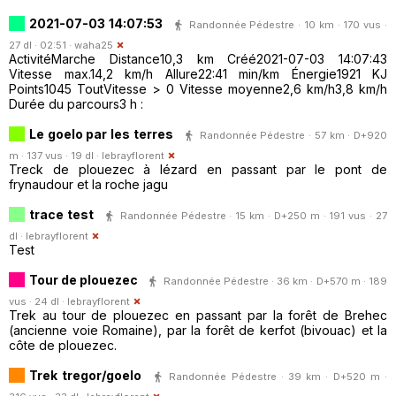
2021-07-03 14:07:53
Randonnée Pédestre · 10 km · 170 vus ·
27 dl · 02:51 ·
waha25
ActivitéMarche Distance10,3 km Créé2021-07-03 14:07:43
Vitesse max.14,2 km/h Allure22:41 min/km Énergie1921 KJ
Points1045 ToutVitesse > 0 Vitesse moyenne2,6 km/h3,8 km/h
Durée du parcours3 h :
Le goelo par les terres
Randonnée Pédestre · 57 km · D+920
m · 137 vus · 19 dl ·
lebrayflorent
Treck de plouezec à lézard en passant par le pont de
frynaudour et la roche jagu
trace test
Randonnée Pédestre · 15 km · D+250 m · 191 vus · 27
dl ·
lebrayflorent
Test
Tour de plouezec
Randonnée Pédestre · 36 km · D+570 m · 189
vus · 24 dl ·
lebrayflorent
Trek au tour de plouezec en passant par la forêt de Brehec
(ancienne voie Romaine), par la forêt de kerfot (bivouac) et la
côte de plouezec.
Trek tregor/goelo
Randonnée Pédestre · 39 km · D+520 m ·