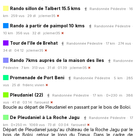
Rando sillon de Talbert 15.5 kms
Randonnée Pédestre · 16
km · 259 vus · 29 dl ·
jclemer35
Rando à partir de paimpol 10 kms
Randonnée Pédestre ·
10 km · 356 vus · 32 dl ·
jclemer35
Tour de l'île de Brehat
Randonnée Pédestre · 17 km · 274 vus ·
34 dl · 04:12 ·
jclemer35
Rando 7kms auprès de la maison des îles
Randonnée
Pédestre · 7 km · 313 vus · 31 dl · 01:39 ·
jclemer35
Promenade de Port Beni
Randonnée Pédestre · 5 km · 285
vus · 25 dl ·
frderic.vivien
Pleudaniel (22)
Randonnée Pédestre · 17 km · D+230 m · 386
vus · 41 dl · 03:14 ·
farouest
Boucle au départ de Pleudaniel en passant par le bois de Boloï.
De Pleudaniel à La Roche Jagu
Randonnée Pédestre · 17
km · D+250 m · 1069 vus · 73 dl · 03:04 ·
farouest
Départ de Pleudaniel jusqu'au château de la Roche Jagu par le
bois de Boloï, retour le long du Trieux. Dans le cadre de