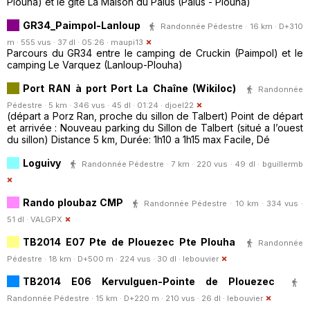
Plouha) et le gîte La Maison du Palus (Palus - Plouha)
GR34_Paimpol-Lanloup
Randonnée Pédestre · 16 km · D+310
m · 555 vus · 37 dl · 05:26 ·
maupi13
Parcours du GR34 entre le camping de Cruckin (Paimpol) et le
camping Le Varquez (Lanloup-Plouha)
Port RAN à port Port La Chaîne (Wikiloc)
Randonnée
Pédestre · 5 km · 346 vus · 45 dl · 01:24 ·
djoel22
(départ a Porz Ran, proche du sillon de Talbert) Point de départ
et arrivée : Nouveau parking du Sillon de Talbert (situé a l’ouest
du sillon) Distance 5 km, Durée: 1h10 a 1h15 max Facile, Dé
Loguivy
Randonnée Pédestre · 7 km · 220 vus · 49 dl ·
bguillermb
Rando ploubaz CMP
Randonnée Pédestre · 10 km · 334 vus ·
51 dl ·
VALGPX
TB2014 E07 Pte de Plouezec Pte Plouha
Randonnée
Pédestre · 18 km · D+500 m · 224 vus · 30 dl ·
lebouvier
TB2014 E06 Kervulguen-Pointe de Plouezec
Randonnée Pédestre · 15 km · D+220 m · 210 vus · 26 dl ·
lebouvier