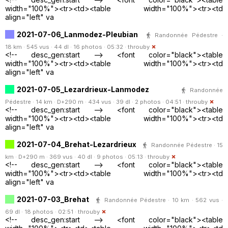
width="100%"><tr><td><table width="100%"><tr><td
align="left" va
2021-07-06_Lanmodez-Pleubian
Randonnée Pédestre ·
18 km · 545 vus · 44 dl · 16 photos · 05:32 ·
throuby
<!-- desc_gen:start --> <font color="black"><table
width="100%"><tr><td><table width="100%"><tr><td
align="left" va
2021-07-05_Lezardrieux-Lanmodez
Randonnée
Pédestre · 14 km · D+290 m · 434 vus · 39 dl · 2 photos · 04:51 ·
throuby
<!-- desc_gen:start --> <font color="black"><table
width="100%"><tr><td><table width="100%"><tr><td
align="left" va
2021-07-04_Brehat-Lezardrieux
Randonnée Pédestre · 15
km · D+290 m · 369 vus · 40 dl · 9 photos · 05:13 ·
throuby
<!-- desc_gen:start --> <font color="black"><table
width="100%"><tr><td><table width="100%"><tr><td
align="left" va
2021-07-03_Brehat
Randonnée Pédestre · 10 km · 562 vus ·
69 dl · 18 photos · 02:51 ·
throuby
<!-- desc_gen:start --> <font color="black"><table