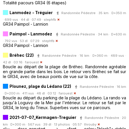
Totalité pacours GR34 (6 étapes)
Lanmodez - Tréguier
Randonnée Pédestre · 35 km · D+350 m
· 699 vus · 44 dl · 07:49 ·
stephfb
GR34 Paimpol - Lannion
Paimpol - Lanmodez
Randonnée Pédestre · 34 km · D+630 m
· 792 vus · 53 dl · 07:29 ·
stephfb
GR34 Paimpol - Lannion
Bréhec (22)
Randonnée Pédestre · 16 km · D+360 m · 489 vus ·
42 dl · 03:16 ·
farouest
Boucle au départ de la plage de Bréhec. Randonnée agréable
en grande partie dans les bois. Le retour vers Bréhec se fait sur
le GR34, avec de beaux points de vue sur la côte.
Plounez, plage du Lédano (22)
Randonnée Pédestre · 16 km
· D+200 m · 411 vus · 48 dl · 03:12 ·
farouest
Boucle au départ du parking de la plage du Lédano. La rando va
jusqu'à Loguivy de la Mer par l'intérieur. Le retour se fait par le
GR34, le long du Trieux. Superbes vues sur ce parcours.
2021-07-07_Kermagen-Treguier
Randonnée Pédestre · 20
km · D+300 m · 567 vus · 39 dl · 13 photos · 05:57 ·
throuby
<!-- desc_gen:start --> <font color="black"><table