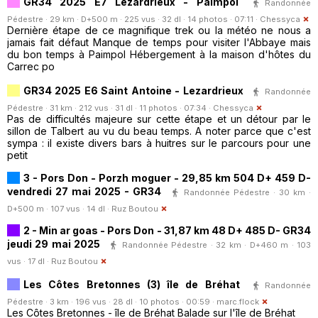
GR34 2025 E7 Lézardrieux - Paimpol
Randonnée
Pédestre · 29 km · D+500 m · 225 vus · 32 dl · 14 photos · 07:11 ·
Chessyca
Dernière étape de ce magnifique trek ou la météo ne nous a
jamais fait défaut Manque de temps pour visiter l'Abbaye mais
du bon temps à Paimpol Hébergement à la maison d'hôtes du
Carrec po
GR34 2025 E6 Saint Antoine - Lezardrieux
Randonnée
Pédestre · 31 km · 212 vus · 31 dl · 11 photos · 07:34 ·
Chessyca
Pas de difficultés majeure sur cette étape et un détour par le
sillon de Talbert au vu du beau temps. A noter parce que c'est
sympa : il existe divers bars à huitres sur le parcours pour une
petit
3 - Pors Don - Porzh moguer - 29,85 km 504 D+ 459 D-
vendredi 27 mai 2025 - GR34
Randonnée Pédestre · 30 km ·
D+500 m · 107 vus · 14 dl ·
Ruz Boutou
2 - Min ar goas - Pors Don - 31,87 km 48 D+ 485 D- GR34
jeudi 29 mai 2025
Randonnée Pédestre · 32 km · D+460 m · 103
vus · 17 dl ·
Ruz Boutou
Les Côtes Bretonnes (3) île de Bréhat
Randonnée
Pédestre · 3 km · 196 vus · 28 dl · 10 photos · 00:59 ·
marc.flock
Les Côtes Bretonnes - île de Bréhat Balade sur l'île de Bréhat