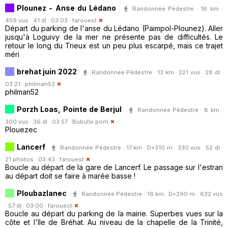
Plounez - Anse du Lédano
Randonnée Pédestre · 16 km ·
459 vus · 41 dl · 03:03 ·
farouest
Départ du parking de l'anse du Lédano (Paimpol-Plounez). Aller
jusqu'à Loguivy de la mer ne présente pas de difficultés. Le
retour le long du Trieux est un peu plus escarpé, mais ce trajet
méri
brehat juin 2022
Randonnée Pédestre · 13 km · 221 vus · 28 dl ·
03:21 ·
philman52
philman52
Porzh Loas, Pointe de Berjul
Randonnée Pédestre · 8 km ·
300 vus · 36 dl · 03:57 ·
Bubulle pom
Plouezec
Lancerf
Randonnée Pédestre · 17 km · D+310 m · 330 vus · 52 dl ·
21 photos · 03:43 ·
farouest
Boucle au départ de la gare de Lancerf. Le passage sur l'estran
au départ doit se faire à marée basse !
Ploubazlanec
Randonnée Pédestre · 16 km · D+290 m · 632 vus
· 57 dl · 03:00 ·
farouest
Boucle au départ du parking de la mairie. Superbes vues sur la
côte et l'île de Bréhat. Au niveau de la chapelle de la Trinité,