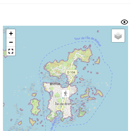
Dénivelé min/max
Auteur
Dossier
et
sous-dossiers
+
Trier par
−
Horodatage
Photos