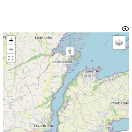
Dénivelé min/max
Auteur
Dossier
et
sous-dossiers
+
Trier par
−
Horodatage
Photos