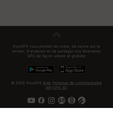
VisuGPX vous permet de créer, de suivre sur le
terrain, d'analyser et de partager vos itinéraires
GPS de façon simple et gratuite
© 2026 VisuGPX
Aide
Politique de confidentialité
API
GPX 3D