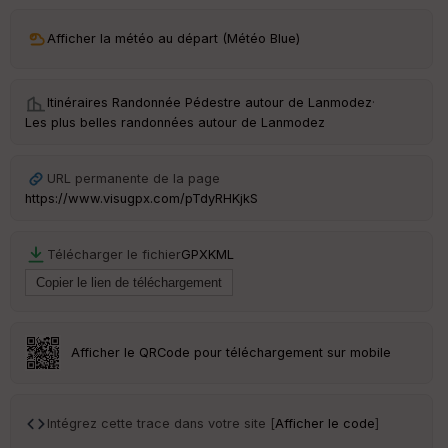
ar
Afficher la météo au départ (Météo Blue)
ri
v
é
e
Itinéraires Randonnée Pédestre autour de
Lanmodez
·
Les plus belles randonnées autour de Lanmodez
C
ou
le
URL permanente de la page
ur
https://www.visugpx.com/pTdyRHKjkS
Télécharger le fichier
GPX
KML
Ep
ai
ss
eu
r
Afficher le QRCode pour téléchargement sur mobile
Tr
an
Intégrez cette trace dans votre site [
Afficher le code
]
sp