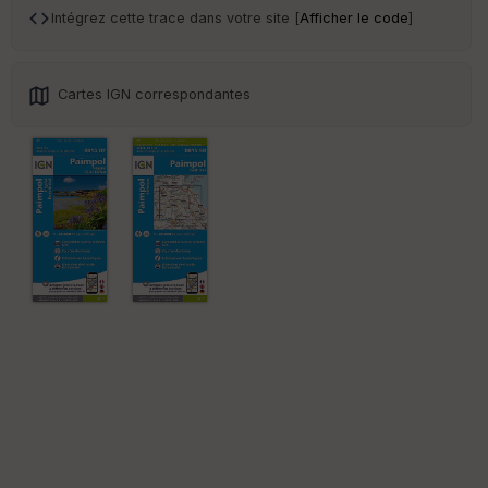
sp
Intégrez cette trace dans votre site [
Afficher le code
]
ar
en
ce
Cartes IGN correspondantes
Po
int
illé
s
S
e
n
s
St
re
et
Vi
e
w