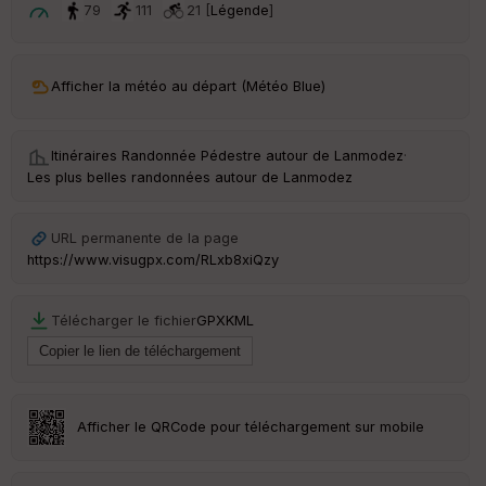
t
79
111
21 [
Légende
]
ar
ri
v
Afficher la météo au départ (Météo Blue)
é
e
Itinéraires Randonnée Pédestre autour de
Lanmodez
·
C
Les plus belles randonnées autour de Lanmodez
ou
le
ur
URL permanente de la page
https://www.visugpx.com/RLxb8xiQzy
Télécharger le fichier
GPX
KML
Ep
ai
ss
eu
r
Afficher le QRCode pour téléchargement sur mobile
Tr
an