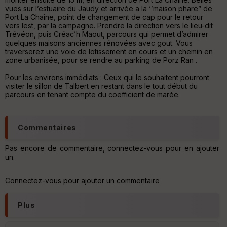
vues sur l’estuaire du Jaudy et arrivée a la ‘’maison phare” de
Fil
Port La Chaine, point de changement de cap pour le retour
tr
vers lest, par la campagne. Prendre la direction vers le lieu-dit
e
Trévéon, puis Créac’h Maout, parcours qui permet d’admirer
P
quelques maisons anciennes rénovées avec gout. Vous
OI
traverserez une voie de lotissement en cours et un chemin en
zone urbanisée, pour se rendre au parking de Porz Ran .
Pour les environs immédiats : Ceux qui le souhaitent pourront
C
visiter le sillon de Talbert en restant dans le tout début du
ou
parcours en tenant compte du coefficient de marée.
le
ur
Commentaires
Pas encore de commentaire, connectez-vous pour en ajouter
un.
Ep
ai
ss
Connectez-vous pour ajouter un commentaire
eu
r
Plus
Tr