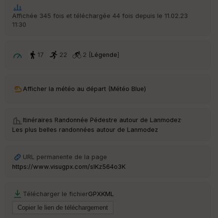
an
sp
Affichée 345 fois et téléchargée 44 fois depuis le 11.02.23
ar
11:30
en
ce
17
22
2 [
Légende
]
Po
int
illé
s
Afficher la météo au départ (Météo Blue)
S
e
Itinéraires Randonnée Pédestre autour de
Lanmodez
·
n
Les plus belles randonnées autour de Lanmodez
s
URL permanente de la page
St
https://www.visugpx.com/slKz564o3K
re
et
Vi
Télécharger le fichier
GPX
KML
e
w