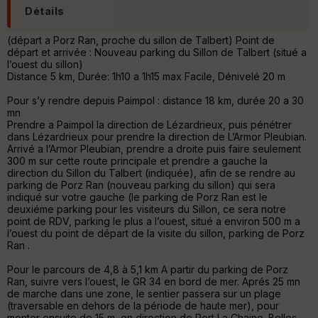
C
Détails
o
u
(départ a Porz Ran, proche du sillon de Talbert) Point de
v
départ et arrivée : Nouveau parking du Sillon de Talbert (situé a
er
l’ouest du sillon)
tu
Distance 5 km, Durée: 1h10 a 1h15 max Facile, Dénivelé 20 m
re
IG
Pour s’y rendre depuis Paimpol : distance 18 km, durée 20 a 30
N
mn
Prendre a Paimpol la direction de Lézardrieux, puis pénétrer
Aff
dans Lézardrieux pour prendre la direction de L’Armor Pleubian.
ic
Arrivé a l’Armor Pleubian, prendre a droite puis faire seulement
he
300 m sur cette route principale et prendre a gauche la
r
direction du Sillon du Talbert (indiquée), afin de se rendre au
d
parking de Porz Ran (nouveau parking du sillon) qui sera
é
indiqué sur votre gauche (le parking de Porz Ran est le
p
deuxiéme parking pour les visiteurs du Sillon, ce sera notre
ar
point de RDV, parking le plus a l’ouest, situé a environ 500 m a
t
l’ouest du point de départ de la visite du sillon, parking de Porz
Ran .
ar
ri
Pour le parcours de 4,8 à 5,1 km A partir du parking de Porz
v
Ran, suivre vers l’ouest, le GR 34 en bord de mer. Aprés 25 mn
é
de marche dans une zone, le sentier passera sur un plage
e
(traversable en dehors de la période de haute mer), pour
monter ensuite de 15 m, en direction de Port La Chaine. Belles