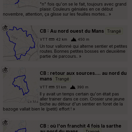
"n" fois qu'on se le fait, toujours avec grand
plaisir. Couleurs géniales en ce début
novembre, attention, ça glisse sur les feuilles mortes... »
CB : Au nord ouest du Mans
Trangé
VTT
42 km
450 m
Un tour vallonné qui alterne sentier et petites
routes. Bonnes petites bosses en deuxième
partie de parcours.. »
CB : retour aux sources.... au nord du
mans
Trangé
VTT
51 km
390 m
Il y avait un temps certain qu'on était pas
aller trainer dans ce coin. Crosier une jeune
biche au détour d'un sentier en foret de la
bazoge vallait bien le (petit) effort ! »
CB : où l'on franchit 4 fois la sarthe
au nord du mans...
Trangé