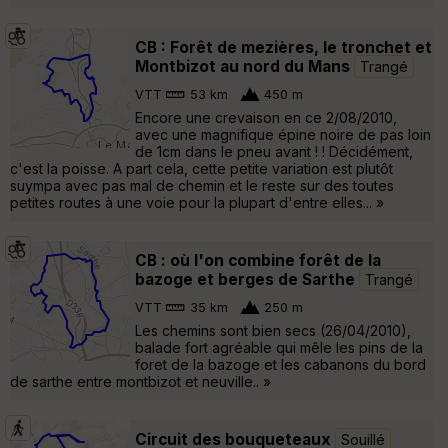
CB : Forêt de mezières, le tronchet et
Montbizot au nord du Mans
Trangé
VTT
53 km
450 m
Encore une crevaison en ce 2/08/2010,
avec une magnifique épine noire de pas loin
de 1cm dans le pneu avant ! ! Décidément,
c'est la poisse. A part cela, cette petite variation est plutôt
suympa avec pas mal de chemin et le reste sur des toutes
petites routes à une voie pour la plupart d'entre elles... »
CB : où l'on combine forêt de la
bazoge et berges de Sarthe
Trangé
VTT
35 km
250 m
Les chemins sont bien secs (26/04/2010),
balade fort agréable qui mêle les pins de la
foret de la bazoge et les cabanons du bord
de sarthe entre montbizot et neuville.. »
Circuit des bouqueteaux
Souillé