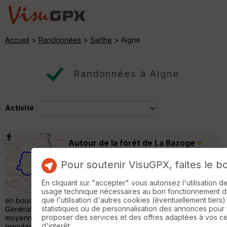
Accueil
>
Randonnées
>
Sarthe
> Aigne
Randonnées à Aigne
Activité
Autour de la forêt de La Bazoge
Trangé
Pour soutenir VisuGPX, faites le b
Randonnée Pédestre
17 km
210 m
En cliquant sur "accepter" vous autorisez l'utilisation 
Source et trace GPX de la randonnée :
usage technique nécessaires au bon fonctionnement du 
AllTrails Description : Parcourez cet itinéraire
que l'utilisation d'autres cookies (éventuellement tiers)
en boucle de 15,1 kms près de La Bazoge dans la Sarthe.
statistiques ou de personnalisation des annonces pour
Généralement considéré comme un parcours modéré, il faut en
proposer des services et des offres adaptées à vos c
moyenne 4 h 30 min pour le parcourir. C’est un itinéraire
d'interêt.
populaire pour la randonnée, le VTT et la course à pied, mais