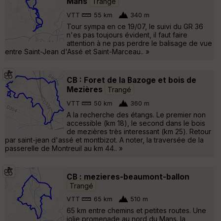
Mans
Trangé
VTT
55 km
340 m
Tour sympa en ce 19/07, le suivi du GR 36
n'es pas toujours évident, il faut faire
attention à ne pas perdre le balisage de vue
entre Saint-Jean d'Assé et Saint-Marceau.. »
CB : Foret de la Bazoge et bois de
Mezières
Trangé
VTT
50 km
360 m
A la recherche des étangs. Le premier non
accessible (km 18), le second dans le bois
de mezières très interessant (km 25). Retour
par saint-jean d'assé et montbizot. A noter, la traversée de la
passerelle de Montreuil au km 44.. »
CB : mezieres-beaumont-ballon
Trangé
VTT
65 km
510 m
65 km entre chemins et petites routes. Une
jolie promenade au nord du Mans. la