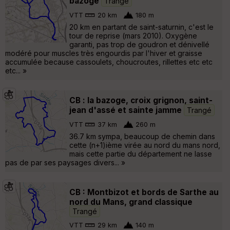
bazoge
Trangé
VTT
20 km
180 m
20 km en partant de saint-saturnin, c'est le
tour de reprise (mars 2010). Oxygène
garanti, pas trop de goudron et dénivellé
modéré pour muscles très engourdis par l'hiver et graisse
accumulée because cassoulets, choucroutes, rillettes etc etc
etc... »
CB : la bazoge, croix grignon, saint-
jean d'assé et sainte jamme
Trangé
VTT
37 km
260 m
36.7 km sympa, beaucoup de chemin dans
cette (n+1)ième virée au nord du mans nord,
mais cette partie du département ne lasse
pas de par ses paysages divers... »
CB : Montbizot et bords de Sarthe au
nord du Mans, grand classique
Trangé
VTT
29 km
140 m