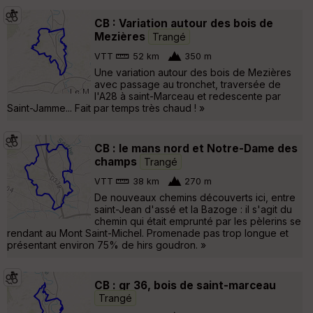
CB : Variation autour des bois de
Mezières
Trangé
VTT
52 km
350 m
Une variation autour des bois de Mezières
avec passage au tronchet, traversée de
l'A28 à saint-Marceau et redescente par
Saint-Jamme... Fait par temps très chaud ! »
CB : le mans nord et Notre-Dame des
champs
Trangé
VTT
38 km
270 m
De nouveaux chemins découverts ici, entre
saint-Jean d'assé et la Bazoge : il s'agit du
chemin qui était emprunté par les pèlerins se
rendant au Mont Saint-Michel. Promenade pas trop longue et
présentant environ 75% de hirs goudron. »
CB : gr 36, bois de saint-marceau
Trangé