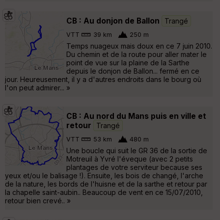
CB : Au donjon de Ballon
Trangé
VTT
39 km
250 m
Temps nuageux mais doux en ce 7 juin 2010.
Du chemin et de la route pour aller mater le
point de vue sur la plaine de la Sarthe
depuis le donjon de Ballon... fermé en ce
jour. Heureusement, il y a d'autres endroits dans le bourg où
l'on peut admirer... »
CB : Au nord du Mans puis en ville et
retour
Trangé
VTT
53 km
480 m
Une boucle qui suit le GR 36 de la sortie de
Motreuil à Yvré l'éveque (avec 2 petits
plantages de votre serviteur because ses
yeux et/ou le balisage !). Ensuite, les bois de changé, l'arche
de la nature, les bords de l'huisne et de la sarthe et retour par
la chapelle saint-aubin.. Beaucoup de vent en ce 15/07/2010,
retour bien crevé.. »