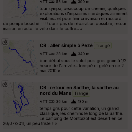
VTT
58 km
390 m
tour sympa, beaucoup de chemin, quelques
explorations d'impasses merdiques aisément
visibles.. et pour finir crevaison et raccord
de pompe bouché ! ! ! ! dons pas de réparation possible, retour
maison en auto, le vélo dans le coffre... »
CB : aller simple à Pezé
Trangé
VTT
28 km
340 m
bon début sous le soleil puis gros grain à 1/2
heure de l'arrivée... trempé et gelé en ce 2
mai 2010 »
CB : retour en Sarthe, la sarthe au
nord du Mans
Trangé
VTT
36 km
180 m
temps gris pour cette variation, un grand
classique, les chemins le long de la Sarthe.
Le camping de Montbizot est désert en ce
26/07/2011, un peu triste !! »