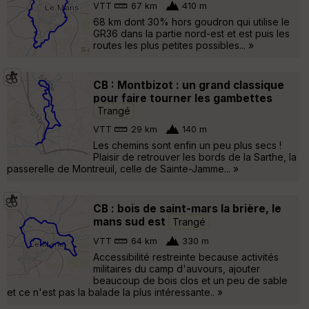
VTT
67 km
410 m
68 km dont 30% hors goudron qui utilise le
GR36 dans la partie nord-est et est puis les
routes les plus petites possibles... »
CB : Montbizot : un grand classique
pour faire tourner les gambettes
Trangé
VTT
29 km
140 m
Les chemins sont enfin un peu plus secs !
Plaisir de retrouver les bords de la Sarthe, la
passerelle de Montreuil, celle de Sainte-Jamme... »
CB : bois de saint-mars la brière, le
mans sud est
Trangé
VTT
64 km
330 m
Accessibilité restreinte because activités
militaires du camp d'auvours, ajouter
beaucoup de bois clos et un peu de sable
et ce n'est pas la balade la plus intéressante.. »