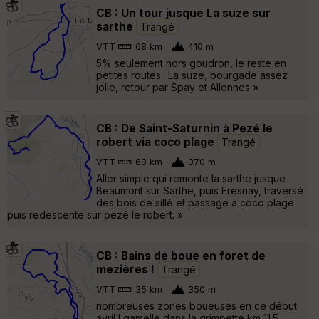
CB : Un tour jusque La suze sur
sarthe
Trangé
VTT
68 km
410 m
5% seulement hors goudron, le reste en
petites routes.. La suze, bourgade assez
jolie, retour par Spay et Allonnes »
CB : De Saint-Saturnin à Pezé le
robert via coco plage
Trangé
VTT
63 km
370 m
Aller simple qui remonte la sarthe jusque
Beaumont sur Sarthe, puis Fresnay, traversé
des bois de sillé et passage à coco plage
puis redescente sur pezé le robert. »
CB : Bains de boue en foret de
mezières !
Trangé
VTT
35 km
350 m
nombreuses zones boueuses en ce début
avril ! gamelle dans la grimpette km 11.5,