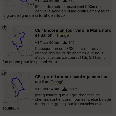
VTT
89 km
760 m
90 km de route et quasiment 900m de
dénivellé avec en prime pratiquement toute
la grande ligne de la forêt de sillé.. »
CB : Encore un tour vers le Mans nord
et Ballon.
Trangé
VTT
50 km
340 m
Classique, en ce 23/06 mais on trouve
encore des bouts de chemins que nous
n'avions jamais parcourus ! ! Si, Si ! ! donc,
fun et bon pour les guibolles... »
CB : petit tour sur sainte-jamme sur
sarthe
Trangé
VTT
24 km
160 m
pratiquement que du goudron tant les
chemins sont encore mouillés ! petite balade
de reprise, gentil pour les muscles et le
souffle.. »