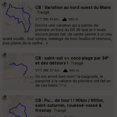
CB : Variation au nord ouest du Mans
Trangé
VTT
41 km
360 m
Encore une variation qui a permis de
prendre un bout du GR 36 que je n'avais
encore jamais fait, de sainte-jamme à un peu
avant souillé... tour sympa, mélange de bois feuillus et résineux,
puis plaine de la sarthe... »
CB : saint-sat >> coco plage par 34°
et des détours !
Trangé
VTT
57 km
460 m
On est arrivé bien mort ! la baignade, le
panaché à la cabane du pêcheur ont fait un
de ces biens ! ! ! »
CB : Pu... de tour ! ! 90km / 900m,
saint-saturnin, rouessé-vassé &
fresnay
Trangé