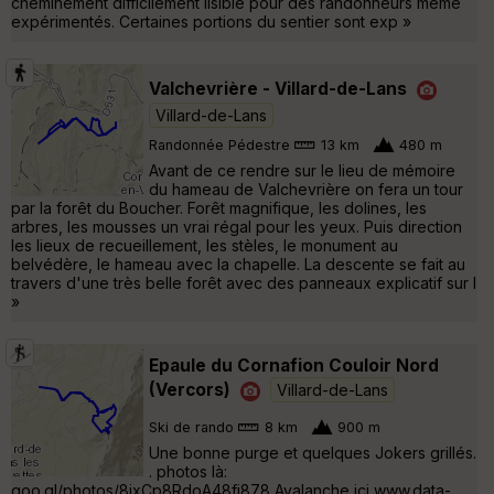
cheminement difficilement lisible pour des randonneurs même
expérimentés. Certaines portions du sentier sont exp »
Valchevrière - Villard-de-Lans
Villard-de-Lans
Randonnée Pédestre
13 km
480 m
Avant de ce rendre sur le lieu de mémoire
du hameau de Valchevrière on fera un tour
par la forêt du Boucher. Forêt magnifique, les dolines, les
arbres, les mousses un vrai régal pour les yeux. Puis direction
les lieux de recueillement, les stèles, le monument au
belvédère, le hameau avec la chapelle. La descente se fait au
travers d'une très belle forêt avec des panneaux explicatif sur l
»
Epaule du Cornafion Couloir Nord
(Vercors)
Villard-de-Lans
Ski de rando
8 km
900 m
Une bonne purge et quelques Jokers grillés.
. photos là:
goo.gl/photos/8ixCp8RdoA48fj878 Avalanche ici www.data-