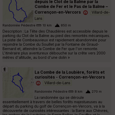
depuis le Clot de la Balme par la
Combe de Fer et le Pas de la Balme –
Corrençon-en-Vercors
Villard-de-
Lans
Randonnée Pédestre
10 km
850 m
Description : La Tête des Chaudières est accessible depuis le
parking du Clot de la Balme au pied des remontés mécaniques.
La piste de Combeauvieux est rapidement abandonnée pour
rejoindre la Combe du Souillet par la Fontaine de Giraud-
Bernard et, atteindre la Combe de Fer que l'on remonte.
L'itinéraire plus aventureux débouche sur la crête vers 2000
mètres d'altitude, au bord d'une dolin »
La Combe de la Loubière, forêts et
curiosités - Corrençon-en-Vercors
Villard-de-Lans
Randonnée Pédestre
8 km
270 m
La randonnée qui se déroule
essentiellement à travers de belles forêts majestueuses au
départ du parking du golf de Corrençon-en-Vercors, va à la
découverte de curiosités intéressantes : la Barre aux Chèvres,
les arches de la Loubière, le Sapin Bellier, le Gouffre et la