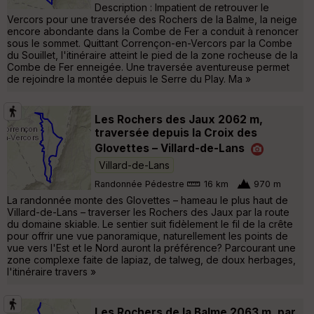
Description : Impatient de retrouver le
Vercors pour une traversée des Rochers de la Balme, la neige
encore abondante dans la Combe de Fer a conduit à renoncer
sous le sommet. Quittant Corrençon-en-Vercors par la Combe
du Souillet, l'itinéraire atteint le pied de la zone rocheuse de la
Combe de Fer enneigée. Une traversée aventureuse permet
de rejoindre la montée depuis le Serre du Play. Ma »
Les Rochers des Jaux 2062 m,
traversée depuis la Croix des
Glovettes – Villard-de-Lans
Villard-de-Lans
Randonnée Pédestre
16 km
970 m
La randonnée monte des Glovettes – hameau le plus haut de
Villard-de-Lans – traverser les Rochers des Jaux par la route
du domaine skiable. Le sentier suit fidèlement le fil de la crête
pour offrir une vue panoramique, naturellement les points de
vue vers l'Est et le Nord auront la préférence? Parcourant une
zone complexe faite de lapiaz, de talweg, de doux herbages,
l'itinéraire travers »
Les Rochers de la Balme 2063 m, par