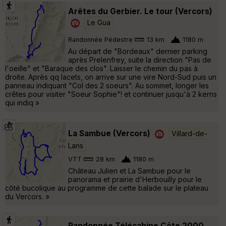
Arêtes du Gerbier. Le tour (Vercors)
Le Gua
Randonnée Pédestre
13 km
1180 m
Au départ de "Bordeaux" dernier parking
après Prelenfrey, suite la direction "Pas de
l'oeille" et "Baraque des clos". Laisser le chemin du pas à
droite. Après qq lacets, on arrive sur une vire Nord-Sud puis un
panneau indiquant "Col des 2 soeurs". Au sommet, longer les
crêtes pour visiter "Soeur Sophie"! et continuer jusqu'à 2 kerns
qui indiq »
La Sambue (Vercors)
Villard-de-
Lans
VTT
28 km
1180 m
Château Julien et La Sambue pour le
panorama et prairie d'Herbouilly pour le
côté bucolique au programme de cette balade sur le plateau
du Vercors. »
Randonnée Télécabine Côte 2000