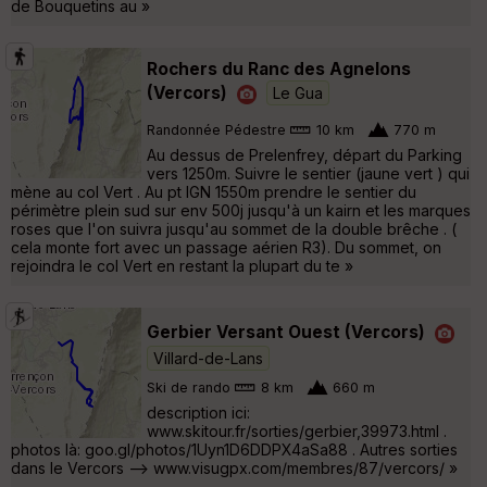
de Bouquetins au »
Rochers du Ranc des Agnelons
(Vercors)
Le Gua
Randonnée Pédestre
10 km
770 m
Au dessus de Prelenfrey, départ du Parking
vers 1250m. Suivre le sentier (jaune vert ) qui
mène au col Vert . Au pt IGN 1550m prendre le sentier du
périmètre plein sud sur env 500j jusqu'à un kairn et les marques
roses que l'on suivra jusqu'au sommet de la double brêche . (
cela monte fort avec un passage aérien R3). Du sommet, on
rejoindra le col Vert en restant la plupart du te »
Gerbier Versant Ouest (Vercors)
Villard-de-Lans
Ski de rando
8 km
660 m
description ici:
www.skitour.fr/sorties/gerbier,39973.html .
photos là: goo.gl/photos/1Uyn1D6DDPX4aSa88 . Autres sorties
dans le Vercors --> www.visugpx.com/membres/87/vercors/ »