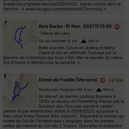
avalanche.org/listAvalanche/50000323 . Autres sorties dans le
Vercors --> www.visugpx.com/membres/87/vercors/ »
Bois Barbu :15 févr. 2021 11:13:05
Villard-de-Lans
Ski de fond
14 km
380 m
Belle journée. Sylvie en skating et Marie
Claire et moi en alternatif. Passage par la
glacière de Corrençon qui nous a fait rater la navette du retour.
3/4 d'heure d'attente pour la suivante. »
Dome de l'oeille (Vercors)
Le Gua
Randonnée Pédestre
8 km
980 m
Au départ du dernier parking (barrière à
1306) au dessus de Prelenfrey. Passer par la
Baraque des Clos puis suivre le sentier
(aérien et par endroit bien abimé le 01/09/2022) qui passe à
flanc sous Soeur Sophie (très exposé) . Rejoindre le sentier qui
monte du Col de l'Arzelier puis s'engager dans les pentes
raides qui mènent au Col des 2 Soeurs. (Surveiller la présence