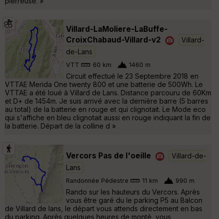
pierreuse. »
Villard-LaMoliere-LaBuffe-
CroixChabaud-Villard-v2
Villard-
de-Lans
VTT
60 km
1460 m
Circuit effectué le 23 Septembre 2018 en
VTTAE Merida One twenty 800 et une batterie de 500Wh. Le
VTTAE a été loué à Villard de Lans. Distance parcouru de 60Km
et D+ de 1454m. Je suis arrivé avec la dernière barre (5 barres
au total) de la batterie en rouge et qui clignotait. Le Mode eco
qui s'affiche en bleu clignotait aussi en rouge indiquant la fin de
la batterie. Départ de la colline d »
Vercors Pas de l'oeille
Villard-de-
Lans
Randonnée Pédestre
11 km
990 m
Rando sur les hauteurs du Vercors. Après
vous être garé du le parking P5 au Balcon
de Villard de lans, le départ vous attends directement en bas
du parking. Après quelques heures de monté, vous