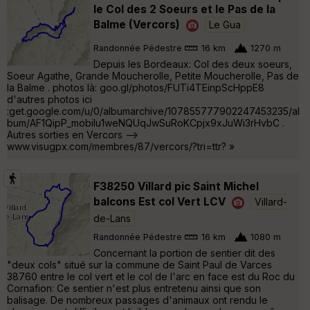
le Col des 2 Soeurs et le Pas de la
Balme (Vercors)
Le Gua
Randonnée Pédestre
16 km
1270 m
Depuis les Bordeaux: Col des deux soeurs,
Soeur Agathe, Grande Moucherolle, Petite Moucherolle, Pas de
la Balme . photos là: goo.gl/photos/FUTi4TEinpScHppE8
d'autres photos ici
:get.google.com/u/0/albumarchive/107855777902247453235/al
bum/AF1QipP_mobilu1weNQUqJwSuRoKCpjx9xJuWi3rHvbC .
Autres sorties en Vercors -->
www.visugpx.com/membres/87/vercors/?tri=ttr? »
F38250 Villard pic Saint Michel
balcons Est col Vert LCV
Villard-
de-Lans
Randonnée Pédestre
16 km
1080 m
Concernant la portion de sentier dit des
"deux cols" situé sur la commune de Saint Paul de Varces
38760 entre le col vert et le col de l'arc en face est du Roc du
Cornafion: Ce sentier n'est plus entretenu ainsi que son
balisage. De nombreux passages d'animaux ont rendu le