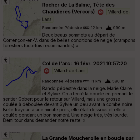
Rocher de La Balme, Tête des
Chaudières (Vercors)
Villard-de-
Lans
Randonnée Pédestre
12 km
990 m
Deux beaux sommets au départ de
Corrençon-en-V. dans de belles conditions de neige (crampons
forestiers toutefois recommandés) »
Col de l'arc : 16 févr. 2021 10:57:20
Villard-de-Lans
Randonnée Pédestre
11 km
580 m
Rando pédestre dans la neige. Marie Claire
et Sylvie. On a tenté la boucle en prenant le
sentier Gobert pour le retour sur Villard, mais une grosse
coulée à déboulée devant Sylvie un peu avant la combe noire.
Belle frayeur, à une minute près, elle était dessous et elle à
coulée pendant un bon moment. Une neige très, très lourde.
Demi tour dans demander notre reste. »
La Grande Moucherolle en boucle par