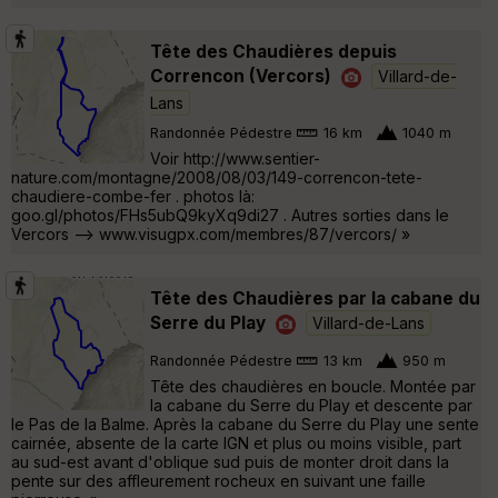
Tête des Chaudières depuis
Correncon (Vercors)
Villard-de-
Lans
Randonnée Pédestre
16 km
1040 m
Voir http://www.sentier-
nature.com/montagne/2008/08/03/149-correncon-tete-
chaudiere-combe-fer . photos là:
goo.gl/photos/FHs5ubQ9kyXq9di27 . Autres sorties dans le
Vercors --> www.visugpx.com/membres/87/vercors/ »
Tête des Chaudières par la cabane du
Serre du Play
Villard-de-Lans
Randonnée Pédestre
13 km
950 m
Tête des chaudières en boucle. Montée par
la cabane du Serre du Play et descente par
le Pas de la Balme. Après la cabane du Serre du Play une sente
cairnée, absente de la carte IGN et plus ou moins visible, part
au sud-est avant d'oblique sud puis de monter droit dans la
pente sur des affleurement rocheux en suivant une faille