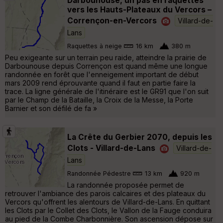
Darbounouse, un pas en raquettes
vers les Hauts-Plateaux du Vercors –
Corrençon-en-Vercors
Villard-de-
Lans
Raquettes à neige
16 km
380 m
Peu exigeante sur un terrain peu raide, atteindre la prairie de
Darbounouse depuis Corrençon est quand même une longue
randonnée en forêt que l'enneigement important de début
mars 2009 rend éprouvante quand il faut en partie faire la
trace. La ligne générale de l'itinéraire est le GR91 que l'on suit
par le Champ de la Bataille, la Croix de la Messe, la Porte
Barnier et son défilé de fa »
La Crête du Gerbier 2070, depuis les
Clots - Villard-de-Lans
Villard-de-
Lans
Randonnée Pédestre
13 km
920 m
La randonnée proposée permet de
retrouver l'ambiance des parois calcaires et des plateaux du
Vercors qu'offrent les alentours de Villard-de-Lans. En quittant
les Clots par le Collet des Clots, le Vallon de la Fauge conduira
au pied de la Combe Charbonnière. Son ascension dépose sur