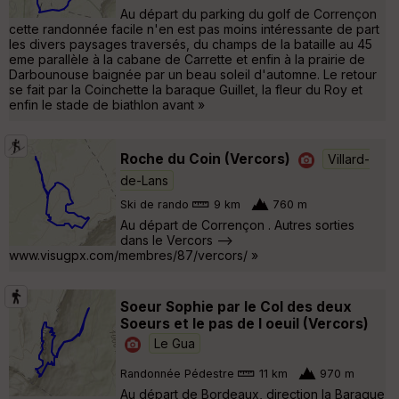
Au départ du parking du golf de Corrençon
cette randonnée facile n'en est pas moins intéressante de part
les divers paysages traversés, du champs de la bataille au 45
eme parallèle à la cabane de Carrette et enfin à la prairie de
Darbounouse baignée par un beau soleil d'automne. Le retour
se fait par la Coinchette la baraque Guillet, la fleur du Roy et
enfin le stade de biathlon avant »
Roche du Coin (Vercors)
Villard-
de-Lans
Ski de rando
9 km
760 m
Au départ de Corrençon . Autres sorties
dans le Vercors -->
www.visugpx.com/membres/87/vercors/ »
Soeur Sophie par le Col des deux
Soeurs et le pas de l oeuil (Vercors)
Le Gua
Randonnée Pédestre
11 km
970 m
Au départ de Bordeaux, direction la Baraque