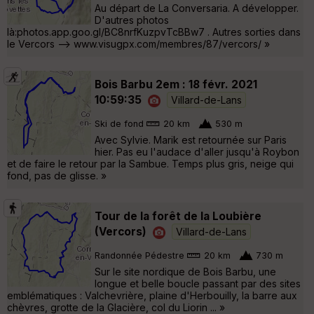
Au départ de La Conversaria. A développer.
D'autres photos
là:photos.app.goo.gl/BC8nrfKuzpvTcBBw7 . Autres sorties dans
le Vercors --> www.visugpx.com/membres/87/vercors/ »
Bois Barbu 2em : 18 févr. 2021
10:59:35
Villard-de-Lans
Ski de fond
20 km
530 m
Avec Sylvie. Marik est retournée sur Paris
hier. Pas eu l'audace d'aller jusqu'à Roybon
et de faire le retour par la Sambue. Temps plus gris, neige qui
fond, pas de glisse. »
Tour de la forêt de la Loubière
(Vercors)
Villard-de-Lans
Randonnée Pédestre
20 km
730 m
Sur le site nordique de Bois Barbu, une
longue et belle boucle passant par des sites
emblématiques : Valchevrière, plaine d'Herbouilly, la barre aux
chèvres, grotte de la Glacière, col du Liorin ... »