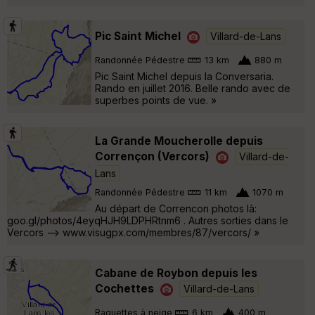
Pic Saint Michel
Villard-de-Lans
Randonnée Pédestre
13 km
880 m
Pic Saint Michel depuis la Conversaria.
Rando en juillet 2016. Belle rando avec de
superbes points de vue. »
La Grande Moucherolle depuis
Corrençon (Vercors)
Villard-de-
Lans
Randonnée Pédestre
11 km
1070 m
Au départ de Correncon photos là:
goo.gl/photos/4eyqHJH9LDPHRtnm6 . Autres sorties dans le
Vercors --> www.visugpx.com/membres/87/vercors/ »
Cabane de Roybon depuis les
Cochettes
Villard-de-Lans
Raquettes à neige
6 km
400 m