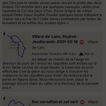
des Clos puis le sentier aérien passe devant la grotte des deux
Soeurs. On remonte alors par quelques passages cablés pour
rejoindre le Col des Deux S?urs. Suivre la ligne de crêtes
jusquà Petite Soeur Sophie. Ensuite quelques kerns indiquent le
chemin vers le Pas de l'Oeille (assez pommatoire par temps de
brouillard et se méfier des scialets impre »
Villard-de-Lans, Roybon -
Jeudicrando-2021-02-18
Villard-
de-Lans
Randonnée Pédestre
9 km
400 m
Au départ du chemin de la Fauge en
direction du pont de l'amour les raquettes sont inutiles sur la
(très) faible couche de neige tassée. la traversée du pont
effectuée c'est la glace qui nous oblige à chausser les
crampons ou les raquettes pour éviter de redescendre la
pente en figures libres. Nous retrouvons avec plaisir le
paysage encore blanc du vallon et la fraicheur de la cascade
ava »
Roc cornafion et col vert
Villard-