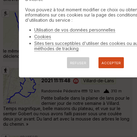
Vous pouvez à tout moment modifier ce choix ou obten
informations sur ces cookies sur la page des condition
Tète des Chaudières 2029m
d'utilisation du service :
Villard-de-Lans
Utilisation de vos données personnelles
Ski de rando
8 km
790 m
Cookies
Attention le trace GPX de la descente du
Sites tiers succeptibles d'utiliser des cookies ou a
sommet au couloir n'est pas bonne. Prendre
méthodes de tracking
le même itinéraire qu'a la montée. Mon GPS ne c'est pas
déclenché à la reprise de la rando après la pause au sommet. »
REFUSER
ACCEPTER
Autour de Villard de Lans : 19 févr.
2021 11:11:48
Villard-de-Lans
Randonnée Pédestre
12 km
310 m
Petite ballade dans la plaine de lans pour le
dernier jour de notre semaine à Villard.
Temps magnifique, belle maisons du plateau, et vue sur le
sentier Gobert ou nous avons failli passer sous une coulée
deux jour avant. Du land art avec la mousse des arbres le long
du chemin. »