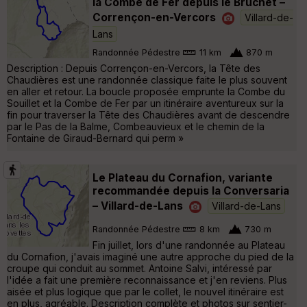
la Combe de Fer depuis le Bruchet –
Corrençon-en-Vercors
Villard-de-
Lans
Randonnée Pédestre
11 km
870 m
Description : Depuis Corrençon-en-Vercors, la Tête des
Chaudières est une randonnée classique faite le plus souvent
en aller et retour. La boucle proposée emprunte la Combe du
Souillet et la Combe de Fer par un itinéraire aventureux sur la
fin pour traverser la Tête des Chaudières avant de descendre
par le Pas de la Balme, Combeauvieux et le chemin de la
Fontaine de Giraud-Bernard qui perm »
Le Plateau du Cornafion, variante
recommandée depuis la Conversaria
– Villard-de-Lans
Villard-de-Lans
Randonnée Pédestre
8 km
730 m
Fin juillet, lors d'une randonnée au Plateau
du Cornafion, j'avais imaginé une autre approche du pied de la
croupe qui conduit au sommet. Antoine Salvi, intéressé par
l'idée a fait une première reconnaissance et j'en reviens. Plus
aisée et plus logique que par le collet, le nouvel itinéraire est
en plus, agréable. Description complète et photos sur sentier-