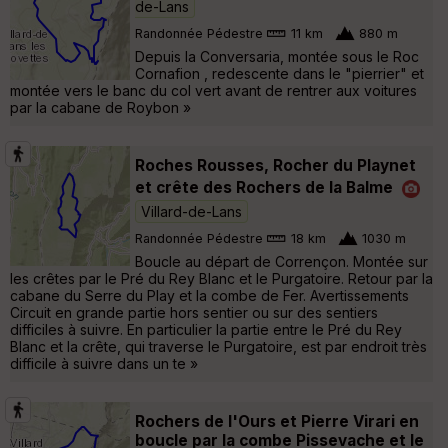
de-Lans
Randonnée Pédestre
11 km
880 m
Depuis la Conversaria, montée sous le Roc
Cornafion , redescente dans le "pierrier" et
montée vers le banc du col vert avant de rentrer aux voitures
par la cabane de Roybon »
Roches Rousses, Rocher du Playnet
et crête des Rochers de la Balme
Villard-de-Lans
Randonnée Pédestre
18 km
1030 m
Boucle au départ de Corrençon. Montée sur
les crêtes par le Pré du Rey Blanc et le Purgatoire. Retour par la
cabane du Serre du Play et la combe de Fer. Avertissements
Circuit en grande partie hors sentier ou sur des sentiers
difficiles à suivre. En particulier la partie entre le Pré du Rey
Blanc et la crête, qui traverse le Purgatoire, est par endroit très
difficile à suivre dans un te »
Rochers de l'Ours et Pierre Virari en
boucle par la combe Pissevache et le