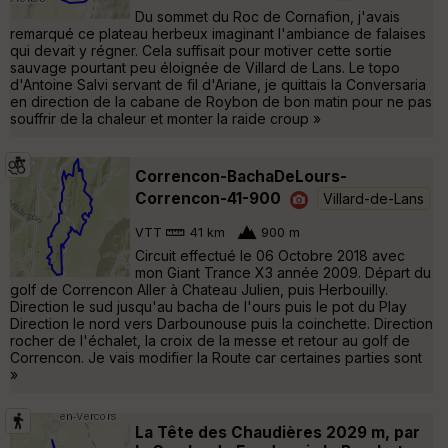
Du sommet du Roc de Cornafion, j'avais
remarqué ce plateau herbeux imaginant l'ambiance de falaises
qui devait y régner. Cela suffisait pour motiver cette sortie
sauvage pourtant peu éloignée de Villard de Lans. Le topo
d'Antoine Salvi servant de fil d'Ariane, je quittais la Conversaria
en direction de la cabane de Roybon de bon matin pour ne pas
souffrir de la chaleur et monter la raide croup »
Correncon-BachaDeLours-
Correncon-41-900
Villard-de-Lans
VTT
41 km
900 m
Circuit effectué le 06 Octobre 2018 avec
mon Giant Trance X3 année 2009. Départ du
golf de Correncon Aller à Chateau Julien, puis Herbouilly.
Direction le sud jusqu'au bacha de l'ours puis le pot du Play
Direction le nord vers Darbounouse puis la coinchette. Direction
rocher de l'échalet, la croix de la messe et retour au golf de
Correncon. Je vais modifier la Route car certaines parties sont
»
La Tête des Chaudières 2029 m, par