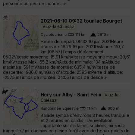
personne ou peu de monde... »
2021-06-10 09:32 tour lac Bourget
Viuz-la-Chiésaz
Cyclotourisme
111 km
2610 m
Heure de départ: 09:32 10 juin 2021Heure
d'arrivée: 16:29 10 juin 2021Distance: 110,7
km (06:57)Temps déplacement:
05:22Vitesse moyenne: 15,91 km/hVitesse moyenne mouv.: 20,61
km/hVitesse Max.: 55,2 km/hAltitude minimale: 134 mAltitude
maximale: 591 mVitesse de montée: 635,4 m/hVitesse de
descente: -936,6 m/hGain d'altitude: 2595 mPerte d'altitude:
-2575 mTemps de montée: 04:05Temps de desce »
Héry sur Alby - Saint Félix
Viuz-la-
Chiésaz
Randonnée Equestre
11 km
300 m
Balade sympa d'environs 3 heures tranquille
et 2 heures en cardio ! Dénivellation
importante sur certaines sections, mi-route
tranquille / mi-chemins en pleine forêt avec de beaux points de