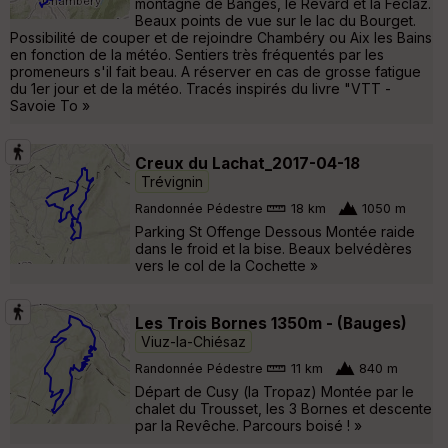
montagne de Banges, le Revard et la Féclaz.
Beaux points de vue sur le lac du Bourget.
Possibilité de couper et de rejoindre Chambéry ou Aix les Bains
en fonction de la météo. Sentiers très fréquentés par les
promeneurs s'il fait beau. A réserver en cas de grosse fatigue
du 1er jour et de la météo. Tracés inspirés du livre "VTT -
Savoie To »
Creux du Lachat_2017-04-18
Trévignin
Randonnée Pédestre
18 km
1050 m
Parking St Offenge Dessous Montée raide
dans le froid et la bise. Beaux belvédères
vers le col de la Cochette »
Les Trois Bornes 1350m - (Bauges)
Viuz-la-Chiésaz
Randonnée Pédestre
11 km
840 m
Départ de Cusy (la Tropaz) Montée par le
chalet du Trousset, les 3 Bornes et descente
par la Revêche. Parcours boisé ! »