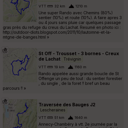
VTT
32 km
1210 m
Une super Rando avec Chemins (80%)
sentier (10%) et route (10%). A faire apres 3
ou 4 jours sans pluie car quelques passage
gras près du refuge du creus du Lachat. Resumé en photo ici :
http://outdoor-diots.blogspot.com/2011/10/lautomne-et-la-
mtgne-de-banges.html »
St Off - Trousset - 3 bornes - Creux
de Lachat
Trévignin
VTT
19 km
1160 m
Rando appelée aussi grande boucle de St
Offenge un peu de tout : du sentier forestier
, du single , de la foret !! bref un beau
parcours !! »
Traversée des Bauges J2
Lescheraines
VTT
51 km
1640 m
Annecy-Chambéry à vtt. 2e journée par la