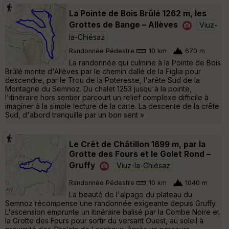
La Pointe de Bois Brûlé 1262 m, les
Grottes de Bange – Allèves
Viuz-
la-Chiésaz
Randonnée Pédestre
10 km
670 m
La randonnée qui culmine à la Pointe de Bois
Brûlé monte d'Allèves par le chemin dallé de la Figlia pour
descendre, par le Trou de la Poteresse, l'arête Sud de la
Montagne du Semnoz. Du chalet 1253 jusqu'à la pointe,
l'itinéraire hors sentier parcourt un relief complexe difficile à
imaginer à la simple lecture de la carte. La descente de la crête
Sud, d'abord tranquille par un bon sent »
Le Crêt de Châtillon 1699 m, par la
Grotte des Fours et le Golet Rond –
Gruffy
Viuz-la-Chiésaz
Randonnée Pédestre
10 km
1040 m
La beauté de l'alpage du plateau du
Semnoz récompense une randonnée exigeante depuis Gruffy.
L'ascension emprunte un itinéraire balisé par la Combe Noire et
la Grotte des Fours pour sortir du versant Ouest, au soleil à