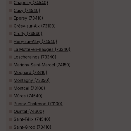
Chapeiry (74540)
Cusy (74540)
Épersy (73410)
Grésy-sur-Aix (73100)
Gruffy (74540)
Héry-sur-Alby (74540)
La Motte-en-Bauges (73340)
Lescheraines (73340)
Marigny-Saint-Marcel (74150)
Mognard (73410)
Montagny (73350)
Montcel (73100)
Mûres (74540)
Pugny-Chatenod (73100)
Quintal (74600)
Saint-Félix (74540)
Saint-Girod (73410)