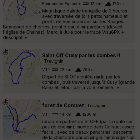
Randonnée Equestre
12 km
170 m
Magnifique balade tranquille de 3 heures
avec traversée de jolis petits hameaux et
points de vue superbes sur les Bauges.
Beaucoup de chemins, point d'eau à mi-parcours (devant
l'église de Chainaz). Merci à Julie pour le tracé VisuGPX +
descriptif. »
Saint Off Cusy par les combes !!
Trévignin
VTT
22 km
760 m
Départ de St Off montée raide par les
combes , puis traversé jusqu'à Cusy (grande
Raie) et retour par la voie romaine . »
foret de Corsuet
Trévignin
VTT
44 km
1260 m
rando en partant de St OFF (par la route car
pas de chemin). montee dans Corsuet assez
facile , avec de beaux panorama. descente
de la chambote par un single "aménagé " un