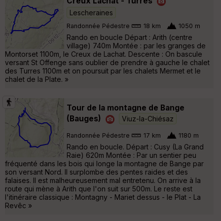
Creux Lachat - Turres
Lescheraines
Randonnée Pédestre
18 km
1050 m
Rando en boucle Départ : Arith (centre
village) 740m Montée : par les granges de
Montorset 1100m, le Creux de Lachat. Descente : On bascule
versant St Offenge sans oublier de prendre à gauche le chalet
des Turres 1100m et on poursuit par les chalets Mermet et le
chalet de la Plate. »
Tour de la montagne de Bange
(Bauges)
Viuz-la-Chiésaz
Randonnée Pédestre
17 km
1180 m
Rando en boucle. Départ : Cusy (La Grand
Raie) 620m Montée : Par un sentier peu
fréquenté dans les bois qui longe la montagne de Bange par
son versant Nord. Il surplombe des pentes raides et des
falaises. Il est malheureusement mal entretenu. On arrive à la
route qui mène à Arith que l'on suit sur 500m. Le reste est
l'itinéraire classique : Montagny - Mariet dessus - le Plat - La
Revêc »