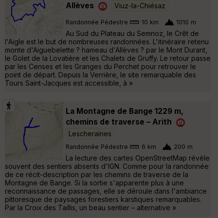
Allèves
Viuz-la-Chiésaz
Randonnée Pédestre
10 km
1010 m
Au Sud du Plateau du Semnoz, le Crêt de
l'Aigle est le but de nombreuses randonnées. L'itinéraire retenu
monte d'Aiguebelette ? hameau d'Allèves ? par le Mont Durant,
le Golet de la Lovatière et les Chalets de Gruffy. Le retour passe
par les Censes et les Granges du Perchet pour retrouver le
point de départ. Depuis la Verrière, le site remarquable des
Tours Saint-Jacques est accessible, à »
La Montagne de Bange 1229 m,
chemins de traverse – Arith
Lescheraines
Randonnée Pédestre
6 km
200 m
La lecture des cartes OpenStreetMap révèle
souvent des sentiers absents d'IGN. Comme pour la randonnée
de ce récit-description par les chemins de traverse de la
Montagne de Bange. Si la sortie s'apparente plus à une
reconnaissance de passages, elle se déroule dans l'ambiance
pittoresque de paysages forestiers karstiques remarquables.
Par la Croix des Taillis, un beau sentier – alternative »