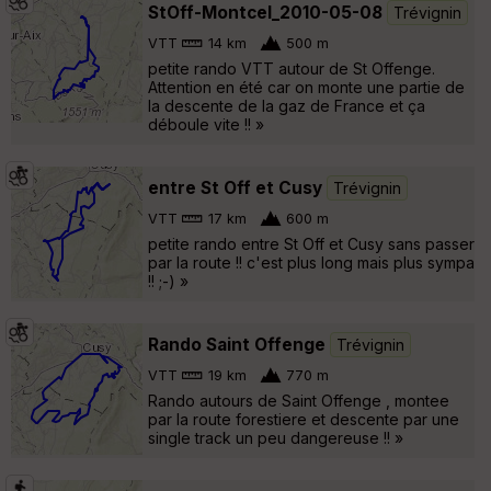
StOff-Montcel_2010-05-08
Trévignin
VTT
14 km
500 m
petite rando VTT autour de St Offenge.
Attention en été car on monte une partie de
la descente de la gaz de France et ça
déboule vite !! »
entre St Off et Cusy
Trévignin
VTT
17 km
600 m
petite rando entre St Off et Cusy sans passer
par la route !! c'est plus long mais plus sympa
!! ;-) »
Rando Saint Offenge
Trévignin
VTT
19 km
770 m
Rando autours de Saint Offenge , montee
par la route forestiere et descente par une
single track un peu dangereuse !! »