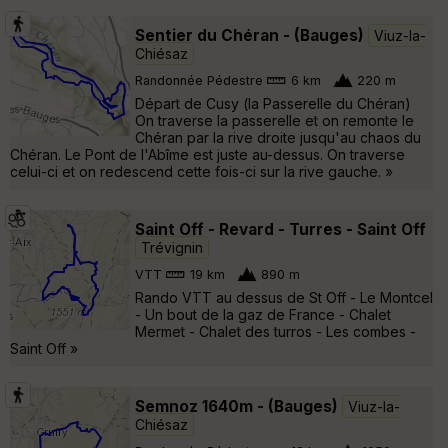
Sentier du Chéran - (Bauges)
Viuz-la-
Chiésaz
Randonnée Pédestre
6 km
220 m
Départ de Cusy (la Passerelle du Chéran)
On traverse la passerelle et on remonte le
Chéran par la rive droite jusqu'au chaos du
Chéran. Le Pont de l'Abîme est juste au-dessus. On traverse
celui-ci et on redescend cette fois-ci sur la rive gauche. »
Saint Off - Revard - Turres - Saint Off
Trévignin
VTT
19 km
890 m
Rando VTT au dessus de St Off - Le Montcel
- Un bout de la gaz de France - Chalet
Mermet - Chalet des turros - Les combes -
Saint Off »
Semnoz 1640m - (Bauges)
Viuz-la-
Chiésaz