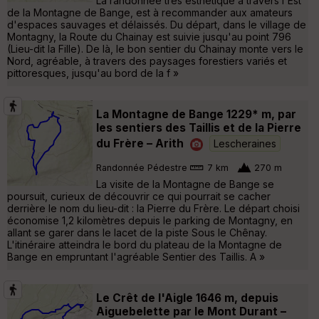
La randonnée très esthétique à travers l'Est
de la Montagne de Bange, est à recommander aux amateurs
d'espaces sauvages et délaissés. Du départ, dans le village de
Montagny, la Route du Chainay est suivie jusqu'au point 796
(Lieu-dit la Fille). De là, le bon sentier du Chainay monte vers le
Nord, agréable, à travers des paysages forestiers variés et
pittoresques, jusqu'au bord de la f »
La Montagne de Bange 1229* m, par
les sentiers des Taillis et de la Pierre
du Frère – Arith
Lescheraines
Randonnée Pédestre
7 km
270 m
La visite de la Montagne de Bange se
poursuit, curieux de découvrir ce qui pourrait se cacher
derrière le nom du lieu-dit : la Pierre du Frère. Le départ choisi
économise 1,2 kilomètres depuis le parking de Montagny, en
allant se garer dans le lacet de la piste Sous le Chênay.
L'itinéraire atteindra le bord du plateau de la Montagne de
Bange en empruntant l'agréable Sentier des Taillis. A »
Le Crêt de l'Aigle 1646 m, depuis
Aiguebelette par le Mont Durant –