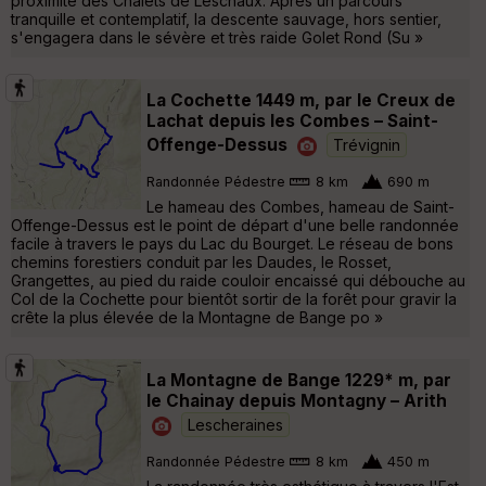
proximité des Chalets de Leschaux. Après un parcours
tranquille et contemplatif, la descente sauvage, hors sentier,
s'engagera dans le sévère et très raide Golet Rond (Su »
La Cochette 1449 m, par le Creux de
Lachat depuis les Combes – Saint-
Offenge-Dessus
Trévignin
Randonnée Pédestre
8 km
690 m
Le hameau des Combes, hameau de Saint-
Offenge-Dessus est le point de départ d'une belle randonnée
facile à travers le pays du Lac du Bourget. Le réseau de bons
chemins forestiers conduit par les Daudes, le Rosset,
Grangettes, au pied du raide couloir encaissé qui débouche au
Col de la Cochette pour bientôt sortir de la forêt pour gravir la
crête la plus élevée de la Montagne de Bange po »
La Montagne de Bange 1229* m, par
le Chainay depuis Montagny – Arith
Lescheraines
Randonnée Pédestre
8 km
450 m