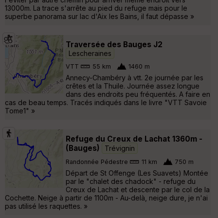
13000m. La trace s'arrête au pied du refuge mais pour le
superbe panorama sur lac d'Aix les Bains, il faut dépasse »
Traversée des Bauges J2
Lescheraines
VTT
55 km
1460 m
Annecy-Chambéry à vtt. 2e journée par les
crêtes et la Thuile. Journée assez longue
dans des endroits peu fréquentés. A faire en
cas de beau temps. Tracés indiqués dans le livre "VTT Savoie
Tome1" »
Refuge du Creux de Lachat 1360m -
(Bauges)
Trévignin
Randonnée Pédestre
11 km
750 m
Départ de St Offenge (Les Suavets) Montée
par le "chalet des chadock" - refuge du
Creux de Lachat et descente par le col de la
Cochette. Neige à partir de 1100m - Au-delà, neige dure, je n'ai
pas utilisé les raquettes. »