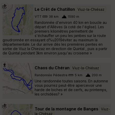
Le Crêt de Chatillon
Viuz-la-Chiésaz
VTT
38 km
1590 m
Randonnée d'environ 40 km en boucle au
départ d'Allèves (à coté de l'église). Les
premiers kilomètres permettent de
s'échauffer un peu les jambes sur la route
goudronnée en essayant d%u2019éviter au maximum la
départementale. Le dur arrive dès les premières pentes en
sortie de Viuz la Chiezaz en direction de Quintal , puis a partir
de Quintal pendant 3km environ jusqu'au croiseme »
Chaos du Chéran
Viuz-la-Chiésaz
Randonnée Pédestre
5 km
200 m
Une randonnée toutes saisons. En automne
vous pourrez peut-être apercevoir une
harde de biches et de cerfs, au printemps,
les orchidées? »
Tour de la montagne de Banges
Viuz-
la-Chiésaz