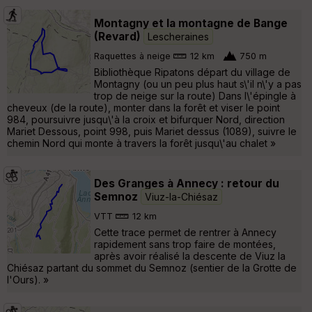
Montagny et la montagne de Bange
(Revard)
Lescheraines
Raquettes à neige
12 km
750 m
Bibliothèque Ripatons départ du village de
Montagny (ou un peu plus haut s\'il n\'y a pas
trop de neige sur la route) Dans l\'épingle à
cheveux (de la route), monter dans la forêt et viser le point
984, poursuivre jusqu\'à la croix et bifurquer Nord, direction
Mariet Dessous, point 998, puis Mariet dessus (1089), suivre le
chemin Nord qui monte à travers la forêt jusqu\'au chalet »
Des Granges à Annecy : retour du
Semnoz
Viuz-la-Chiésaz
VTT
12 km
Cette trace permet de rentrer à Annecy
rapidement sans trop faire de montées,
après avoir réalisé la descente de Viuz la
Chiésaz partant du sommet du Semnoz (sentier de la Grotte de
l'Ours). »