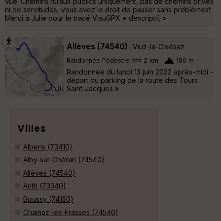
vue. Chemins ruraux publics uniquement, pas de chemins privés
ni de servitudes, vous avez le droit de passer sans problèmes!
Merci à Julie pour le tracé VisuGPX + descriptif. »
Allèves (74540)
Viuz-la-Chiésaz
Randonnée Pédestre
2 km
180 m
Randonnée du lundi 13 juin 2022 après-midi -
départ du parking de la route des Tours
Saint-Jacques »
Villes
Albens (73410)
Alby-sur-Chéran (74540)
Allèves (74540)
Arith (73340)
Boussy (74150)
Chainaz-les-Frasses (74540)