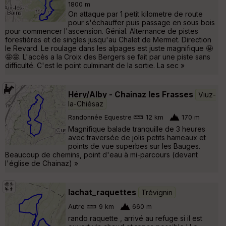
1800 m
On attaque par 1 petit kilometre de route
pour s'échauffer puis passage en sous bois
pour commencer l'ascension. Génial. Alternance de pistes
forestières et de singles jusqu'au Chalet de Mermet. Direction
le Revard. Le roulage dans les alpages est juste magnifique 🤩
🤩🤩. L'accès a la Croix des Bergers se fait par une piste sans
difficulté. C'est le point culminant de la sortie. La sec »
Héry/Alby - Chainaz les Frasses
Viuz-
la-Chiésaz
Randonnée Equestre
12 km
170 m
Magnifique balade tranquille de 3 heures
avec traversée de jolis petits hameaux et
points de vue superbes sur les Bauges.
Beaucoup de chemins, point d'eau à mi-parcours (devant
l'église de Chainaz) »
lachat_raquettes
Trévignin
Autre
9 km
660 m
rando raquette , arrivé au refuge si il est