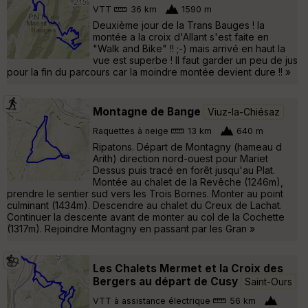
VTT
36 km
1590 m
Deuxième jour de la Trans Bauges ! la
montée a la croix d'Allant s'est faite en
"Walk and Bike" !! ;-) mais arrivé en haut la
vue est superbe ! Il faut garder un peu de jus
pour la fin du parcours car la moindre montée devient dure !! »
Montagne de Bange
Viuz-la-Chiésaz
Raquettes à neige
13 km
640 m
Ripatons. Départ de Montagny (hameau d
Arith) direction nord-ouest pour Mariet
Dessus puis tracé en forêt jusqu'au Plat.
Montée au chalet de la Revêche (1246m),
prendre le sentier sud vers les Trois Bornes. Monter au point
culminant (1434m). Descendre au chalet du Creux de Lachat.
Continuer la descente avant de monter au col de la Cochette
(1317m). Rejoindre Montagny en passant par les Gran »
Les Chalets Mermet et la Croix des
Bergers au départ de Cusy
Saint-Ours
VTT à assistance électrique
56 km