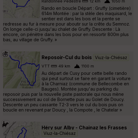
Randonnée Pédestre
12 km
1050 m
Rando en boucle Départ : Gruffy (cimetière)
614m Montée : par la stèle des maquisard, le
sentier est dans les bois et la pente se
redresse au fur à mesure pour aboutir sur la crête du Semnoz.
On longe celle-ci jusqu'au chalet de Gruffy. Descente : Là
encore, on pénètre dans les bois pour en ressortir 800m plus
bas, au village de Gruffy. »
Reposoir-Cul du bois
Viuz-la-Chiésaz
VTT
49 km
1100 m
Au départ de Cusy pour cette belle rando
qui peut surtout se faire en garant la voiture
à la Charniaz (commune de Bellecombe en
Bauges). Montée jusqu'au parking du
reposoir puis par la nouvelle piste pastorale qui nous mène
successivement au col de Bornette puis au Golet de Doucy.
Descente un peu cassante T2-3 vers le cul du bois puis on
boucle en revenant par Doucy , la Compote , le Chatelar »
Héry sur Alby - Chainaz les Frasses
Viuz-la-Chiésaz