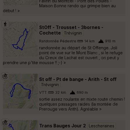
Favrin du Montcel - Pont des Poules -
Maison Bonne rando qui grimpe bien au
début ! »
StOff - Trousset - 3bornes -
Cochette
Trévignin
Randonnée Pédestre
14 km
910 m
randonnée au départ de St Offenge. Joli
point de vue sur le Mont Blanc , si le refuge
du Creux de Lachat est ouvert , on peut y
prendre une p'tite mousse !! ;-) »
St off - Pt de bange - Arith - St off
Trévignin
VTT
32 km
690 m
sortie assez roulante en mixte route chemin !
quelques passages raides (la montée de
Prerouge vers Arith). Agréable »
Trans Bauges Jour 2
Lescheraines