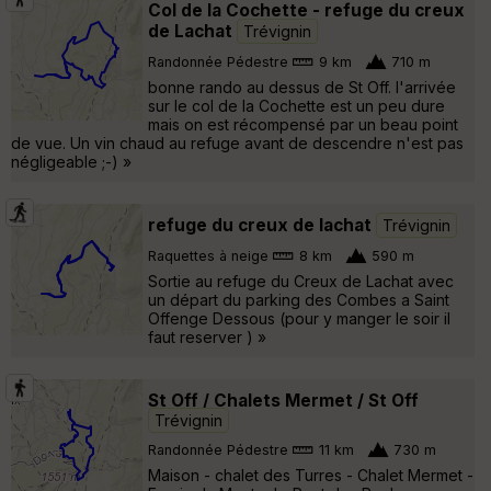
Col de la Cochette - refuge du creux
de Lachat
Trévignin
Randonnée Pédestre
9 km
710 m
bonne rando au dessus de St Off. l'arrivée
sur le col de la Cochette est un peu dure
mais on est récompensé par un beau point
de vue. Un vin chaud au refuge avant de descendre n'est pas
négligeable ;-) »
refuge du creux de lachat
Trévignin
Raquettes à neige
8 km
590 m
Sortie au refuge du Creux de Lachat avec
un départ du parking des Combes a Saint
Offenge Dessous (pour y manger le soir il
faut reserver ) »
St Off / Chalets Mermet / St Off
Trévignin
Randonnée Pédestre
11 km
730 m
Maison - chalet des Turres - Chalet Mermet -