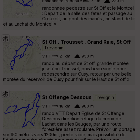
Randonnée Pédestre
7 km
230 m
randonnée pedestre sur St Off et le Montcel
: Depart de la salle des fetes et passage au :
Crouzet , au pont des mariés , au stand de tir
et au Lachat du Montcel »
St Off , Trousset , Grand Raie, St Off
Trévignin
VTT
21 km
950 m
rando au départ de St off, grande montée
jusqu'au Trousset, puis beau single pour
redescendre sur Cusy. retour par une belle
montée du reservoir de Cusy pour finir sur le Haut de St off »
St Offenge Dessous
Trévignin
VTT
18 km
980 m
rando VTT Départ Eglise de St Offenge
Dessous direction refuge du creux de
Lachat dans les Bauges, par une route
forestière assez roulante. Prévoir un portage
sur 150 mètres vers 1200m , pente raide, mais possibilité de
l'éviter par autre chemin pour arriver même endroit vers