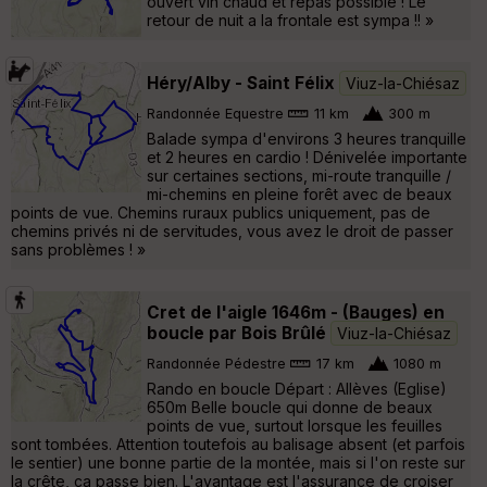
ouvert vin chaud et repas possible ! Le
retour de nuit a la frontale est sympa !! »
Héry/Alby - Saint Félix
Viuz-la-Chiésaz
Randonnée Equestre
11 km
300 m
Balade sympa d'environs 3 heures tranquille
et 2 heures en cardio ! Dénivelée importante
sur certaines sections, mi-route tranquille /
mi-chemins en pleine forêt avec de beaux
points de vue. Chemins ruraux publics uniquement, pas de
chemins privés ni de servitudes, vous avez le droit de passer
sans problèmes ! »
Cret de l'aigle 1646m - (Bauges) en
boucle par Bois Brûlé
Viuz-la-Chiésaz
Randonnée Pédestre
17 km
1080 m
Rando en boucle Départ : Allèves (Eglise)
650m Belle boucle qui donne de beaux
points de vue, surtout lorsque les feuilles
sont tombées. Attention toutefois au balisage absent (et parfois
le sentier) une bonne partie de la montée, mais si l'on reste sur
la crête, ça passe bien. L'avantage est l'assurance de croiser