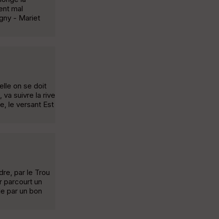
ent mal
agny - Mariet
elle on se doit
va suivre la rive
e, le versant Est
dre, par le Trou
r parcourt un
le par un bon