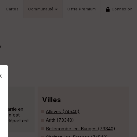
Cartes
Communauté
Offre Premium
Connexion
y
x
Villes
en partie en
Allèves (74540)
ique n'est
Arith (73340)
. Le départ est
Bellecombe-en-Bauges (73340)
s