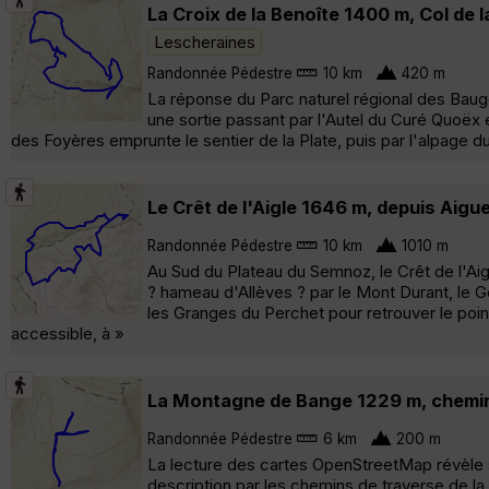
La Croix de la Benoîte 1400 m, Col de 
Lescheraines
Randonnée Pédestre
10 km
420 m
La réponse du Parc naturel régional des Bauges
une sortie passant par l'Autel du Curé Quoëx e
des Foyères emprunte le sentier de la Plate, puis par l'alpage d
Le Crêt de l'Aigle 1646 m, depuis Aigu
Randonnée Pédestre
10 km
1010 m
Au Sud du Plateau du Semnoz, le Crêt de l'Ai
? hameau d'Allèves ? par le Mont Durant, le G
les Granges du Perchet pour retrouver le poin
accessible, à »
La Montagne de Bange 1229 m, chemins
Randonnée Pédestre
6 km
200 m
La lecture des cartes OpenStreetMap révèle 
description par les chemins de traverse de l