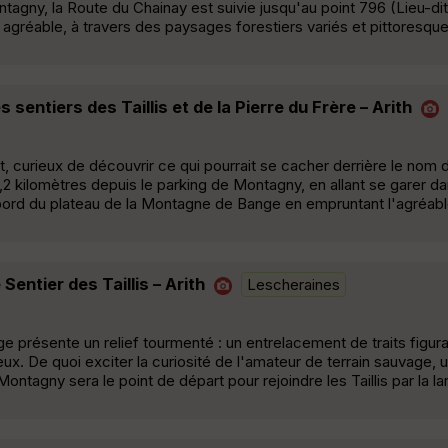
tagny, la Route du Chainay est suivie jusqu'au point 796 (Lieu-dit l
 agréable, à travers des paysages forestiers variés et pittoresqu
entiers des Taillis et de la Pierre du Frère – Arith
 curieux de découvrir ce qui pourrait se cacher derrière le nom du 
2 kilomètres depuis le parking de Montagny, en allant se garer dan
le bord du plateau de la Montagne de Bange en empruntant l'agréab
entier des Taillis – Arith
Lescheraines
e présente un relief tourmenté : un entrelacement de traits figuran
x. De quoi exciter la curiosité de l'amateur de terrain sauvage, u
Montagny sera le point de départ pour rejoindre les Taillis par la la