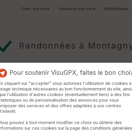
Créer une trace
Visualiser une trace
Bibliothèque
Randonnées à Montagn
Pour soutenir VisuGPX, faites le bon choi
En cliquant sur "accepter" vous autorisez l'utilisation de cookies à
usage technique nécessaires au bon fonctionnement du site, ainsi
 le Mariet et le Creux de Lachat
Lescheraines
que l'utilisation d'autres cookies (éventuellement tiers) à des fins
statistiques ou de personnalisation des annonces pour vous
ts de la Montagne de Bange. L'essentiel se déroulant en forêt et 
proposer des services et des offres adaptées à vos centres
met des falaises et au Crêt de Dolca. Si aucune difficulté techn
d'interêt.
er et demandent une attention particulière quant à l'orientation. 2
Vous pouvez à tout moment modifier ce choix ou obtenir des
informations sur ces cookies sur la page des conditions générale