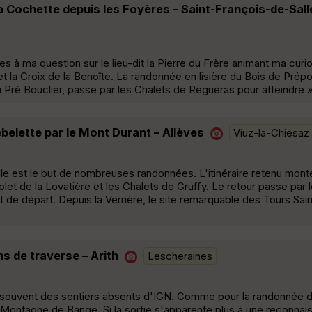
la Cochette depuis les Foyères – Saint-François-de-Sall
 à ma question sur le lieu-dit la Pierre du Frère animant ma curio
t la Croix de la Benoîte. La randonnée en lisière du Bois de Prépo
u Pré Bouclier, passe par les Chalets de Reguéras pour atteindre 
ebelette par le Mont Durant – Allèves
Viuz-la-Chiésaz
gle est le but de nombreuses randonnées. L'itinéraire retenu mont
olet de la Lovatière et les Chalets de Gruffy. Le retour passe par
t de départ. Depuis la Verrière, le site remarquable des Tours Sa
 de traverse – Arith
Lescheraines
souvent des sentiers absents d'IGN. Comme pour la randonnée d
a Montagne de Bange. Si la sortie s'apparente plus à une reconna