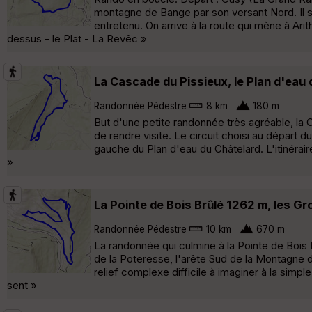
montagne de Bange par son versant Nord. Il s
entretenu. On arrive à la route qui mène à Arit
dessus - le Plat - La Revêc »
La Cascade du Pissieux, le Plan d'eau 
Randonnée Pédestre
8 km
180 m
But d'une petite randonnée très agréable, la C
de rendre visite. Le circuit choisi au départ
gauche du Plan d'eau du Châtelard. L'itinérai
»
La Pointe de Bois Brûlé 1262 m, les Gr
Randonnée Pédestre
10 km
670 m
La randonnée qui culmine à la Pointe de Bois B
de la Poteresse, l'arête Sud de la Montagne du
relief complexe difficile à imaginer à la simpl
sent »