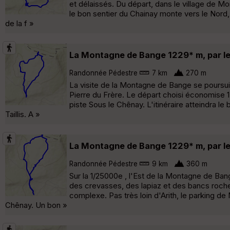
et délaissés. Du départ, dans le village de Mon
le bon sentier du Chainay monte vers le Nord,
de la f »
La Montagne de Bange 1229* m, par les s
Randonnée Pédestre
7 km
270 m
La visite de la Montagne de Bange se poursuit,
Pierre du Frère. Le départ choisi économise 1,
piste Sous le Chênay. L'itinéraire atteindra 
Taillis. A »
La Montagne de Bange 1229* m, par le S
Randonnée Pédestre
9 km
360 m
Sur la 1/25000e , l'Est de la Montagne de Bang
des crevasses, des lapiaz et des bancs rocheu
complexe. Pas très loin d'Arith, le parking de 
Chênay. Un bon »