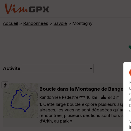
Accueil
>
Randonnées
>
Savoie
> Montagny
Activité
Boucle dans la Montagne de Bange, par
Randonnée Pédestre
16 km
940 m
1. Cette large boucle explore plusieurs aspec
alpages, les vues ne sont dégagées qu'au som
rencontrée, plusieurs sections sont hors senti
d’Arith, au park »