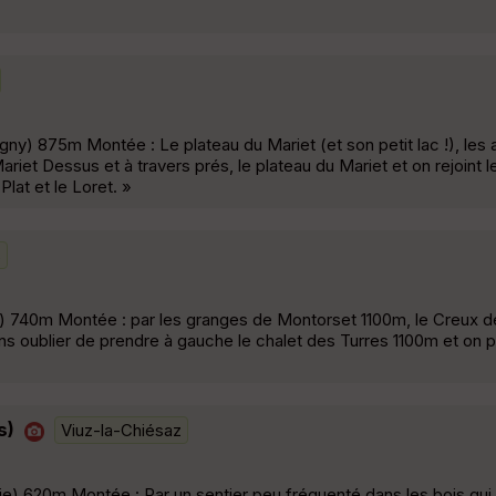
ny) 875m Montée : Le plateau du Mariet (et son petit lac !), les 
iet Dessus et à travers prés, le plateau du Mariet et on rejoint le
Plat et le Loret. »
s
ge) 740m Montée : par les granges de Montorset 1100m, le Creux d
s oublier de prendre à gauche le chalet des Turres 1100m et on po
s)
Viuz-la-Chiésaz
e) 620m Montée : Par un sentier peu fréquenté dans les bois qui 