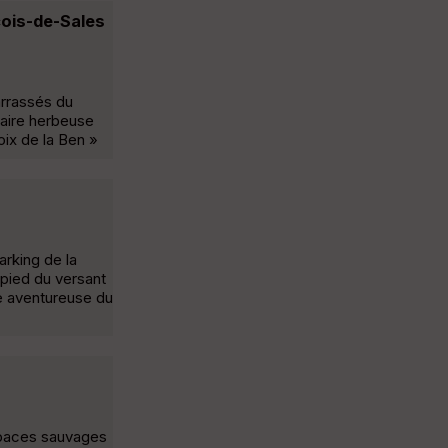
çois-de-Sales
arrassés du
 aire herbeuse
oix de la Ben »
rking de la
 pied du versant
e aventureuse du
spaces sauvages