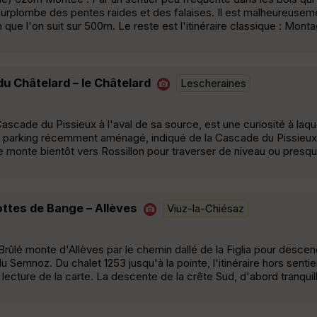
urplombe des pentes raides et des falaises. Il est malheureusem
h que l'on suit sur 500m. Le reste est l'itinéraire classique : Mont
du Châtelard – le Châtelard
Lescheraines
ascade du Pissieux à l'aval de sa source, est une curiosité à laqu
 du parking récemment aménagé, indiqué de la Cascade du Pissieux, 
re monte bientôt vers Rossillon pour traverser de niveau ou presqu
ottes de Bange – Allèves
Viuz-la-Chiésaz
rûlé monte d'Allèves par le chemin dallé de la Figlia pour descen
 Semnoz. Du chalet 1253 jusqu'à la pointe, l'itinéraire hors sentie
e lecture de la carte. La descente de la crête Sud, d'abord tranquil