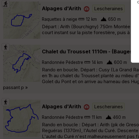
Alpages d'Arith
Lescheraines
Raquettes à neige
12 km
650 m
Départ : Arith (Bourchigny) 750m Montée : Par
court instant sur la piste forestière, puis à tr
Chalet du Trousset 1110m - (Bauges)
Randonnée Pédestre
14 km
600 m
Rando en boucle. Départ : Cusy (La Grand Rai
en 1h au chalet du Trousset planté au milieu d
Golet du Pont et on arrive au hameau des Hu
passant p »
Alpages d'Arith
Lescheraines
Randonnée Pédestre
11 km
460 m
Rando en boucle : Départ : Arith (pk de Greso
Reguéras (1370m), l'Autel du Curé. Descente :
L'autel du Curé n'est malheureusement pas fac