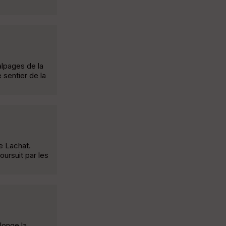
alpages de la
 sentier de la
e Lachat.
ursuit par les
longe la