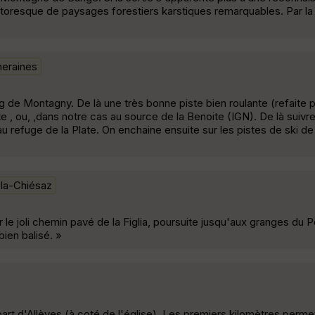
toresque de paysages forestiers karstiques remarquables. Par la C
eraines
g de Montagny. De là une très bonne piste bien roulante (refaite p
e , ou, ,dans notre cas au source de la Benoite (IGN). De là suivr
u refuge de la Plate. On enchaine ensuite sur les pistes de ski de
-la-Chiésaz
 le joli chemin pavé de la Figlia, poursuite jusqu'aux granges du 
bien balisé. »
t d'Allèves (à coté de l'église). Les premiers kilomètres perme