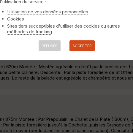
d'utilisation du service :
Utilisation de vos données personnelles
Cookies
 le chalet Prisset, le Refuge de la Plate, les chalets Regueras. D
Sites tiers succeptibles d'utiliser des cookies ou autres
avers bois par Montorset. »
méthodes de tracking
REFUSER
ACCEPTER
Viuz-la-Chiésaz
e) 620m Montée : Montée agréable en forêt par le sentier des La
'une petite clairière. Descente : Par la piste forestière de St Offe
guets. Le reste de la balade est agréable et champêtre et nous 
n) 875m Montée : Par Prépoulain, le Chalet de la Plate (1300m), 
 Par la piste forestière jusqu'à la Cochette, puis les Granges de 
ile à trouver (perdu dans les bois et sans indication). Curiosité 