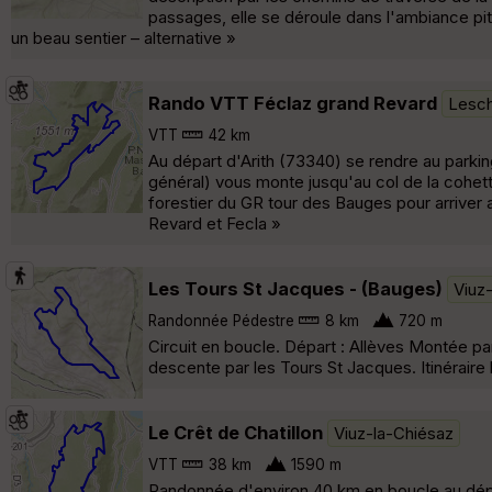
passages, elle se déroule dans l'ambiance pit
un beau sentier – alternative »
Rando VTT Féclaz grand Revard
Lesch
VTT
42 km
Au départ d'Arith (73340) se rendre au parkin
général) vous monte jusqu'au col de la cohett
forestier du GR tour des Bauges pour arriver a
Revard et Fecla »
Les Tours St Jacques - (Bauges)
Viuz
Randonnée Pédestre
8 km
720 m
Circuit en boucle. Départ : Allèves Montée par
descente par les Tours St Jacques. Itinéraire 
Le Crêt de Chatillon
Viuz-la-Chiésaz
VTT
38 km
1590 m
Randonnée d'environ 40 km en boucle au dépar