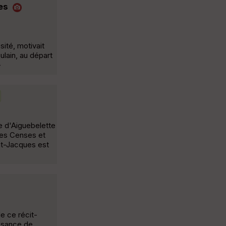
es
sité, motivait
ulain, au départ
»
e d'Aiguebelette
 les Censes et
int-Jacques est
e ce récit-
issance de