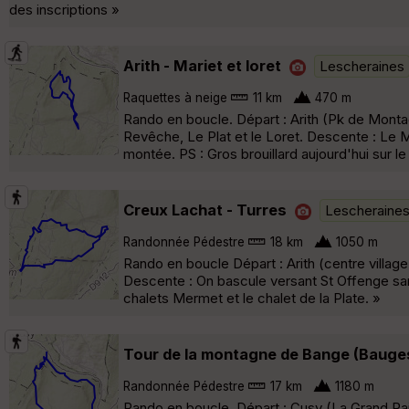
des inscriptions »
Arith - Mariet et loret
Lescheraines
Raquettes à neige
11 km
470 m
Rando en boucle. Départ : Arith (Pk de Montag
Revêche, Le Plat et le Loret. Descente : Le Mar
montée. PS : Gros brouillard aujourd'hui sur le 
Creux Lachat - Turres
Lescheraine
Randonnée Pédestre
18 km
1050 m
Rando en boucle Départ : Arith (centre villa
Descente : On bascule versant St Offenge san
chalets Mermet et le chalet de la Plate. »
Tour de la montagne de Bange (Bauge
Randonnée Pédestre
17 km
1180 m
Rando en boucle. Départ : Cusy (La Grand Rai