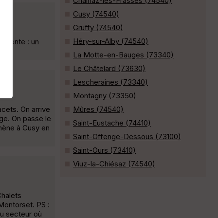
Chainaz-les-Frasses (74540)
Cusy (74540)
Gruffy (74540)
Héry-sur-Alby (74540)
escente : un
La Motte-en-Bauges (73340)
Le Châtelard (73630)
Lescheraines (73340)
Montagny (73350)
cets. On arrive
Mûres (74540)
nge. On passe le
Saint-Eustache (74410)
amène à Cusy en
Saint-Offenge-Dessous (73100)
Saint-Ours (73410)
Viuz-la-Chiésaz (74540)
Chalets
Montorset. PS :
du secteur où