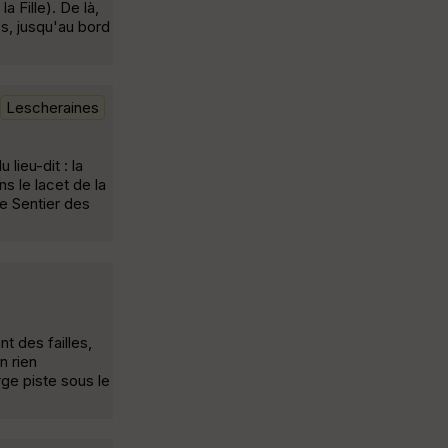
a Fille). De là,
es, jusqu'au bord
Lescheraines
lieu-dit : la
s le lacet de la
le Sentier des
t des failles,
n rien
rge piste sous le