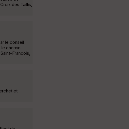
roix des Taillis,
ar le conseil
e le chemin
 Saint-Francois,
Perchet et
ttent de