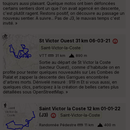
toujours aussi plaisant. Quelque motos ont bien défoncées
certains sentiers dont un que l'on avait agencé en descente,
c'est plutôt ragent. Restons positif, on découvre au passage un
nouveau sentier. A suivre... Pas de J3, le mauvais temps c'est
invité. »
St Victor Ouest 31 km 06-03-21
Saint-Victor-la-Coste
VTT
31 km
890 m
Sortie au départ de St Victor la Coste
(secteur Ouest), comme d'habitude on en
profite pour tester quelques nouveautés sur Les Combes de
Pialat et zapper la descente des Garrigues encombrée
d'arbres morts. Dénivelé mesuré : 919 m Et si vous aussi, en
quelques clics, participiez à la création de belles cartes plus
détaillées sous OpenStreetMap. »
Saint Victor la Coste 12 km 01-01-22
(J3)
Saint-Victor-la-Coste
Randonnée Pédestre
11 km
400 m