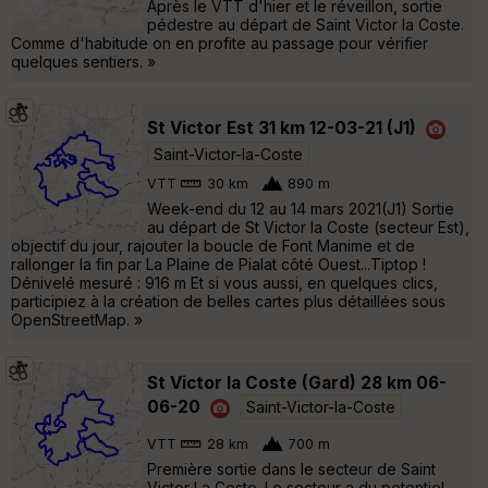
Après le VTT d'hier et le réveillon, sortie
pédestre au départ de Saint Victor la Coste.
Comme d'habitude on en profite au passage pour vérifier
quelques sentiers. »
St Victor Est 31 km 12-03-21 (J1)
Saint-Victor-la-Coste
VTT
30 km
890 m
Week-end du 12 au 14 mars 2021(J1) Sortie
au départ de St Victor la Coste (secteur Est),
objectif du jour, rajouter la boucle de Font Manime et de
rallonger la fin par La Plaine de Pialat côté Ouest...Tiptop !
Dénivelé mesuré : 916 m Et si vous aussi, en quelques clics,
participiez à la création de belles cartes plus détaillées sous
OpenStreetMap. »
St Victor la Coste (Gard) 28 km 06-
06-20
Saint-Victor-la-Coste
VTT
28 km
700 m
Première sortie dans le secteur de Saint
Victor La Coste. Le secteur a du potentiel