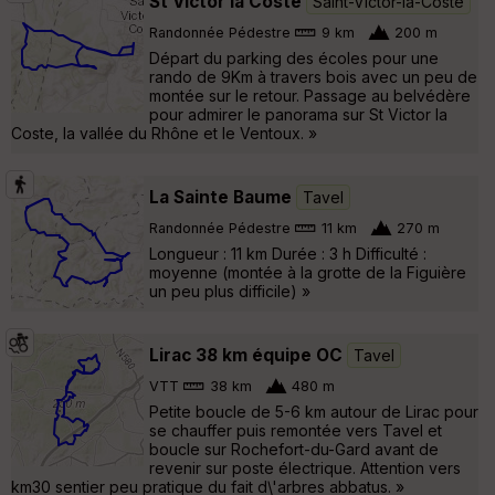
St Victor la Coste
Saint-Victor-la-Coste
Randonnée Pédestre
9 km
200 m
Départ du parking des écoles pour une
rando de 9Km à travers bois avec un peu de
montée sur le retour. Passage au belvédère
pour admirer le panorama sur St Victor la
Coste, la vallée du Rhône et le Ventoux. »
La Sainte Baume
Tavel
Randonnée Pédestre
11 km
270 m
Longueur : 11 km Durée : 3 h Difficulté :
moyenne (montée à la grotte de la Figuière
un peu plus difficile) »
Lirac 38 km équipe OC
Tavel
VTT
38 km
480 m
Petite boucle de 5-6 km autour de Lirac pour
se chauffer puis remontée vers Tavel et
boucle sur Rochefort-du-Gard avant de
revenir sur poste électrique. Attention vers
km30 sentier peu pratique du fait d\'arbres abbatus. »