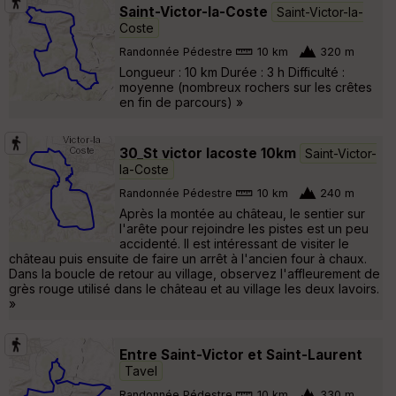
Saint-Victor-la-Coste
Saint-Victor-la-
Coste
Randonnée Pédestre
10 km
320 m
Longueur : 10 km Durée : 3 h Difficulté :
moyenne (nombreux rochers sur les crêtes
en fin de parcours) »
30_St victor lacoste 10km
Saint-Victor-
la-Coste
Randonnée Pédestre
10 km
240 m
Après la montée au château, le sentier sur
l'arête pour rejoindre les pistes est un peu
accidenté. Il est intéressant de visiter le
château puis ensuite de faire un arrêt à l'ancien four à chaux.
Dans la boucle de retour au village, observez l'affleurement de
grès rouge utilisé dans le château et au village les deux lavoirs.
»
Entre Saint-Victor et Saint-Laurent
Tavel
Randonnée Pédestre
10 km
330 m