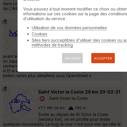
dans Les Loubières. La surprise du jour c'est la belle descente
de L'Arti »
Vous pouvez à tout moment modifier ce choix ou obten
informations sur ces cookies sur la page des condition
d'utilisation du service :
St Victor Nord 28 km 02-04-21
Utilisation de vos données personnelles
Saint-Victor-la-Coste
Cookies
Sites tiers succeptibles d'utiliser des cookies ou a
VTT
27 km
880 m
méthodes de tracking
Week-end du 01 au 03 avril 2021 (J2) Après
Montségur hier , une petite der à St Victor
avant le retour du confinement Covid. Je réassemble les topos,
REFUSER
ACCEPTER
on zappe la partie Sud pour optimiser la sortie. Finalement les
sentiers s'empilent comme des perles.. Dénivelé mesuré : 908
m Et si vous aussi, en quelques clics, participiez à la création de
belles cartes plus détaillées sous OpenStreet »
Saint Victor la Coste 28 km 20-02-21
Saint-Victor-la-Coste
VTT
28 km
790 m
Sortie au départ de St Victor la Coste
(secteur Est), on en profite pour tester
quelques nouveautés. Le bug du jour c'est pour moi qui rate le