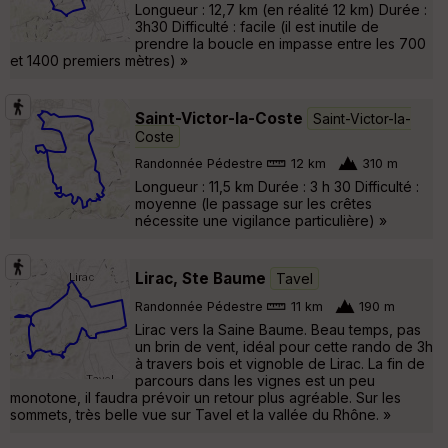
Longueur : 12,7 km (en réalité 12 km) Durée :
3h30 Difficulté : facile (il est inutile de
prendre la boucle en impasse entre les 700
et 1400 premiers mètres) »
Saint-Victor-la-Coste
Saint-Victor-la-
Coste
Randonnée Pédestre
12 km
310 m
Longueur : 11,5 km Durée : 3 h 30 Difficulté :
moyenne (le passage sur les crêtes
nécessite une vigilance particulière) »
Lirac, Ste Baume
Tavel
Randonnée Pédestre
11 km
190 m
Lirac vers la Saine Baume. Beau temps, pas
un brin de vent, idéal pour cette rando de 3h
à travers bois et vignoble de Lirac. La fin de
parcours dans les vignes est un peu
monotone, il faudra prévoir un retour plus agréable. Sur les
sommets, très belle vue sur Tavel et la vallée du Rhône. »