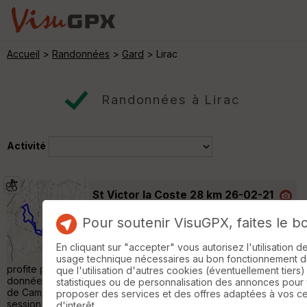
Accueil
>
Randonnées
>
Gard
> Lirac
Randonnées à Lirac
Activité
St Victor la Coste 28 km 26-02-21
Saint-Victor-la-Coste
Pour soutenir VisuGPX, faites le b
VTT
28 km
810 m
Sortie au départ de St Victor la Coste
En cliquant sur "accepter" vous autorisez l'utilisation 
(secteur Ouest), comme d'habitude on en
usage technique nécessaires au bon fonctionnement du 
profite pour tester quelques petites variantes et collecter des
que l'utilisation d'autres cookies (éventuellement tiers)
données pour les intégrer dans OpenStreetMap. La remontée
statistiques ou de personnalisation des annonces pour
de Campagne Athon bien est encombrée, c'est parti pour une
proposer des services et des offres adaptées à vos c
session décailloutage, on valide ensuite un nouveau passage
d'interêt.