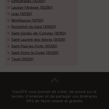
Estézargues (30390)
Laudun-l'Ardoise (30290)
Lirac (30126)
Montfaucon (30150)
Rochefort-du-Gard (30650)
Saint-Geniès-de-Comolas (30150)
Saint-Laurent-des-Arbres (30126)
Saint-Paul-les-Fonts (30330)
Saint-Victor-la-Coste (30290)
Tavel (30126)
VisuGPX vous permet de créer, de suivre sur le
terrain, d'analyser et de partager vos itinéraires
GPS de façon simple et gratuite