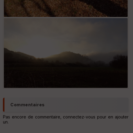
S
e
n
s
St
re
et
Vi
e
w
Commentaires
Pas encore de commentaire, connectez-vous pour en ajouter
un.