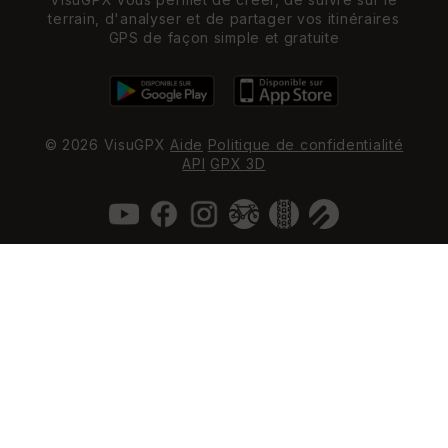
terrain, d'analyser et de partager vos itinéraires
GPS de façon simple et gratuite
© 2026 VisuGPX
Aide
Politique de confidentialité
API
GPX 3D