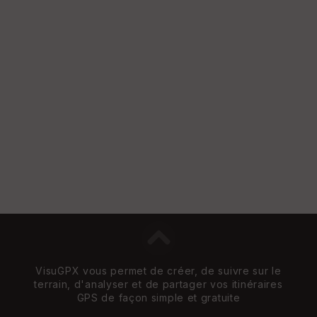
illé
s
S
e
n
s
St
re
et
Vi
e
w
VisuGPX vous permet de créer, de suivre sur le
terrain, d'analyser et de partager vos itinéraires
GPS de façon simple et gratuite