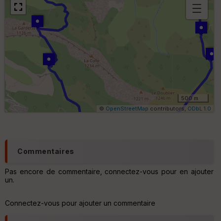
B
or
n
e
s
ki
lo
m
ét
ri
500 m
q
©
OpenStreetMap
contributors,
ODbL 1.0
u
e
s
C
Commentaires
o
u
Pas encore de commentaire, connectez-vous pour en ajouter
v
un.
er
tu
re
Connectez-vous pour ajouter un commentaire
IG
N