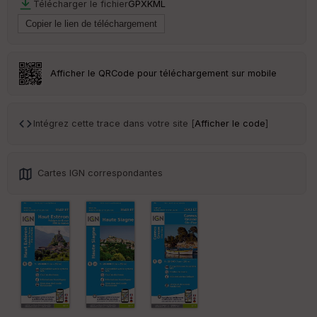
Télécharger le fichier
GPX
KML
ou
le
ur
Afficher le QRCode pour téléchargement sur mobile
Ep
ai
Intégrez cette trace dans votre site [
Afficher le code
]
ss
eu
r
Cartes IGN correspondantes
Tr
an
sp
ar
en
ce
Po
int