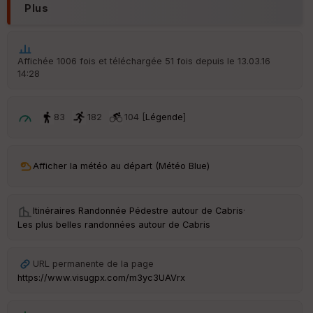
Plus
Aff
ic
he
r
Affichée 1006 fois et téléchargée 51 fois depuis le 13.03.16
d
14:28
é
p
ar
t
83
182
104 [
Légende
]
ar
ri
v
Afficher la météo au départ (Météo Blue)
é
e
Itinéraires Randonnée Pédestre autour de
Cabris
·
Fil
Les plus belles randonnées autour de Cabris
tr
e
P
URL permanente de la page
OI
https://www.visugpx.com/m3yc3UAVrx
C