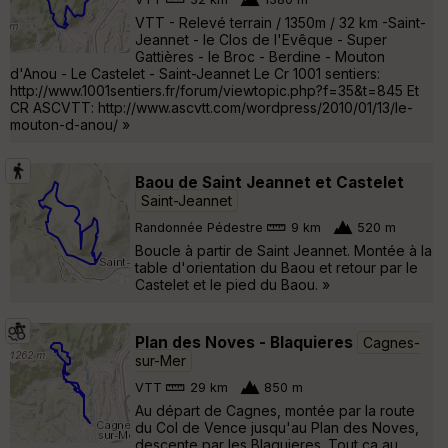
VTT - Relevé terrain / 1350m / 32 km -Saint-
Jeannet - le Clos de l'Evêque - Super
Gattières - le Broc - Berdine - Mouton
d'Anou - Le Castelet - Saint-Jeannet Le Cr 1001 sentiers:
http://www.1001sentiers.fr/forum/viewtopic.php?f=35&t=845 Et
CR ASCVTT: http://www.ascvtt.com/wordpress/2010/01/13/le-
mouton-d-anou/ »
Baou de Saint Jeannet et Castelet
Saint-Jeannet
Randonnée Pédestre
9 km
520 m
Boucle à partir de Saint Jeannet. Montée à la
table d'orientation du Baou et retour par le
Castelet et le pied du Baou. »
Plan des Noves - Blaquieres
Cagnes-
sur-Mer
VTT
29 km
850 m
Au départ de Cagnes, montée par la route
du Col de Vence jusqu'au Plan des Noves,
descente par les Blaquieres. Tout ça au