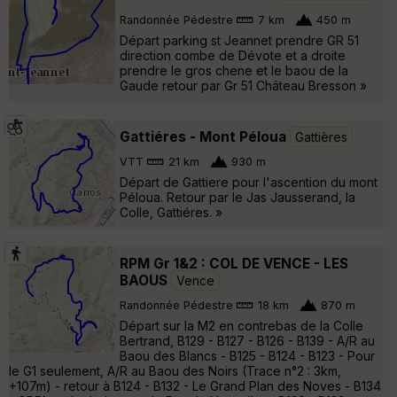
Randonnée Pédestre
7 km
450 m
Départ parking st Jeannet prendre GR 51
direction combe de Dévote et a droite
prendre le gros chene et le baou de la
Gaude retour par Gr 51 Château Bresson »
Gattiéres - Mont Péloua
Gattières
VTT
21 km
930 m
Départ de Gattiere pour l'ascention du mont
Péloua. Retour par le Jas Jausserand, la
Colle, Gattiéres. »
RPM Gr 1&2 : COL DE VENCE - LES
BAOUS
Vence
Randonnée Pédestre
18 km
870 m
Départ sur la M2 en contrebas de la Colle
Bertrand, B129 - B127 - B126 - B139 - A/R au
Baou des Blancs - B125 - B124 - B123 - Pour
le G1 seulement, A/R au Baou des Noirs (Trace n°2 : 3km,
+107m) - retour à B124 - B132 - Le Grand Plan des Noves - B134