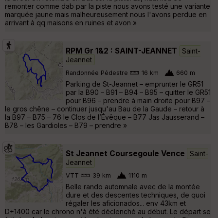
remonter comme dab par la piste nous avons testé une variante
marquée jaune mais malheureusement nous l'avons perdue en
arrivant à qq maisons en ruines et avon »
RPM Gr 1&2 : SAINT-JEANNET
Saint-
Jeannet
Randonnée Pédestre
16 km
660 m
Parking de St-Jeannet – emprunter le GR51
par la B90 – B91 – B94 – B95 – quitter le GR51
pour B96 – prendre à main droite pour B97 –
le gros chêne – continuer jusqu'au Bau de la Gaude – retour à
la B97 – B75 – 76 le Clos de l’Évêque – B77 Jas Jausserand –
B78 – les Gardioles – B79 – prendre »
St Jeannet Coursegoule Vence
Saint-
Jeannet
VTT
39 km
1110 m
Belle rando automnale avec de la montée
dure et des descentes techniques, de quoi
régaler les aficionados... env 43km et
D+1400 car le chrono n'à été déclenché au début. Le départ se