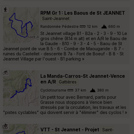
RPM Gr 1 : Les Baous de St JEANNET
Saint-Jeannet
Randonnée Pédestre
12 km
660 m
St Jeannet village B1 - B2a - 2 - 3 - 9 - 10 Le
gros chêne (814 m alt) et en A/R le Baou de
la Gaude - B10 - 9 - 3 - 4 - 5 - Baou de St
Jeannet point de vue B 5 - 6 - Combe de Maougaride - B 7 -
ruines du Castellet - descente B 7a - Font de Boeuf - B 8 - St
Jeannet Village par l'ouest - B1 parking »
La Manda-Carros-St Jeannet-Vence
en A/R
Gattières
Cyclotourisme
37 km
380 m
Un petit tour avec Bernard, partis pour
Grasse nous stoppons à Vence bien
stressés par la circulation, les travaux et les
"pistes cyclables" qui doivent servir à "éliminer" des cyclos ! »
VTT - St Jeannet - Projet
Saint-