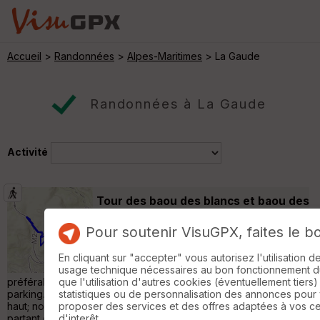
Accueil
>
Randonnées
>
Alpes-Maritimes
> La Gaude
Randonnées à La Gaude
Activité
Tour des baou des blancs et baou des
noirs.
Vence
Pour soutenir VisuGPX, faites le b
Marche Sportive
7 km
350 m
Belle randonnée avec de superbes vues sur
En cliquant sur "accepter" vous autorisez l'utilisation 
la côte et les monts environnants. Il est
usage technique nécessaires au bon fonctionnement du 
préférable de partir de la borne 129 mais il y a là très peu de
que l'utilisation d'autres cookies (éventuellement tiers)
parking. C'est pourquoi nous nous sommes garés un peu plus
statistiques ou de personnalisation des annonces pour
haut; nous avons fait du hors piste pour rejoindre le sentier
proposer des services et des offres adaptées à vos c
partant de 129 mais il vaut mieux marcher sur la route et
d'interêt.