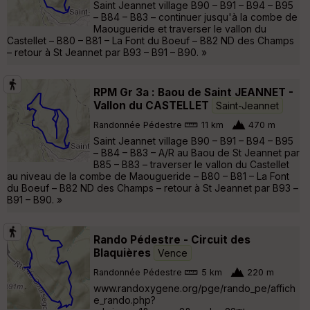
Saint Jeannet village B90 – B91 – B94 – B95
– B84 – B83 – continuer jusqu'à la combe de
Maougueride et traverser le vallon du
Castellet – B80 – B81 – La Font du Boeuf – B82 ND des Champs
– retour à St Jeannet par B93 – B91 – B90. »
RPM Gr 3a : Baou de Saint JEANNET -
Vallon du CASTELLET
Saint-Jeannet
Randonnée Pédestre
11 km
470 m
Saint Jeannet village B90 – B91 – B94 – B95
– B84 – B83 – A/R au Baou de St Jeannet par
B85 – B83 – traverser le vallon du Castellet
au niveau de la combe de Maougueride – B80 – B81 – La Font
du Boeuf – B82 ND des Champs – retour à St Jeannet par B93 –
B91 – B90. »
Rando Pédestre - Circuit des
Blaquières
Vence
Randonnée Pédestre
5 km
220 m
www.randoxygene.org/pge/rando_pe/affich
e_rando.php?