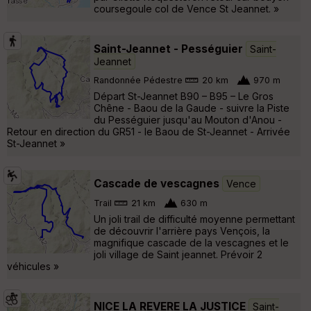
coursegoule col de Vence St Jeannet. »
Saint-Jeannet - Pességuier
Saint-
Jeannet
Randonnée Pédestre
20 km
970 m
Départ St-Jeannet B90 – B95 – Le Gros
Chêne - Baou de la Gaude - suivre la Piste
du Pességuier jusqu'au Mouton d'Anou -
Retour en direction du GR51 - le Baou de St-Jeannet - Arrivée
St-Jeannet »
Cascade de vescagnes
Vence
Trail
21 km
630 m
Un joli trail de difficulté moyenne permettant
de découvrir l'arrière pays Vençois, la
magnifique cascade de la vescagnes et le
joli village de Saint jeannet. Prévoir 2
véhicules »
NICE LA REVERE LA JUSTICE
Saint-