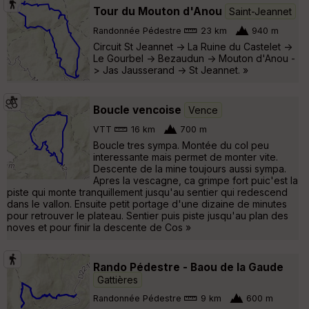
Tour du Mouton d'Anou
Saint-Jeannet
Randonnée Pédestre
23 km
940 m
Circuit St Jeannet -> La Ruine du Castelet ->
Le Gourbel -> Bezaudun -> Mouton d'Anou -
> Jas Jausserand -> St Jeannet. »
Boucle vencoise
Vence
VTT
16 km
700 m
Boucle tres sympa. Montée du col peu
interessante mais permet de monter vite.
Descente de la mine toujours aussi sympa.
Apres la vescagne, ca grimpe fort puic'est la
piste qui monte tranquillement jusqu'au sentier qui redescend
dans le vallon. Ensuite petit portage d'une dizaine de minutes
pour retrouver le plateau. Sentier puis piste jusqu'au plan des
noves et pour finir la descente de Cos »
Rando Pédestre - Baou de la Gaude
Gattières
Randonnée Pédestre
9 km
600 m