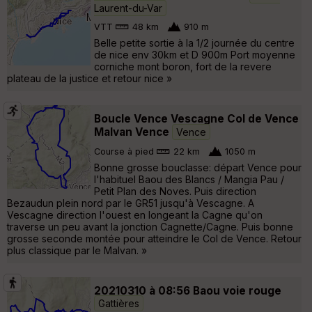
Laurent-du-Var
VTT
48 km
910 m
Belle petite sortie à la 1/2 journée du centre
de nice env 30km et D 900m Port moyenne
corniche mont boron, fort de la revere
plateau de la justice et retour nice »
Boucle Vence Vescagne Col de Vence
Malvan Vence
Vence
Course à pied
22 km
1050 m
Bonne grosse bouclasse: départ Vence pour
l'habituel Baou des Blancs / Mangia Pau /
Petit Plan des Noves. Puis direction
Bezaudun plein nord par le GR51 jusqu'à Vescagne. A
Vescagne direction l'ouest en longeant la Cagne qu'on
traverse un peu avant la jonction Cagnette/Cagne. Puis bonne
grosse seconde montée pour atteindre le Col de Vence. Retour
plus classique par le Malvan. »
20210310 à 08:56 Baou voie rouge
Gattières