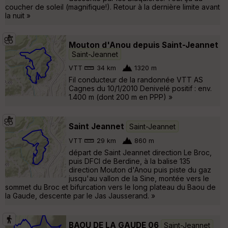
coucher de soleil (magnifique!). Retour à la dernière limite avant
la nuit »
Mouton d'Anou depuis Saint-Jeannet
Saint-Jeannet
VTT
34 km
1320 m
Fil conducteur de la randonnée VTT AS
Cagnes du 10/1/2010 Denivelé positif : env.
1.400 m (dont 200 m en PPP) »
Saint Jeannet
Saint-Jeannet
VTT
29 km
860 m
départ de Saint Jeannet direction Le Broc,
puis DFCI de Berdine, à la balise 135
direction Mouton d'Anou puis piste du gaz
jusqu'au vallon de la Sine, montée vers le
sommet du Broc et bifurcation vers le long plateau du Baou de
la Gaude, descente par le Jas Jausserand. »
BAOU DE LA GAUDE 06
Saint-Jeannet