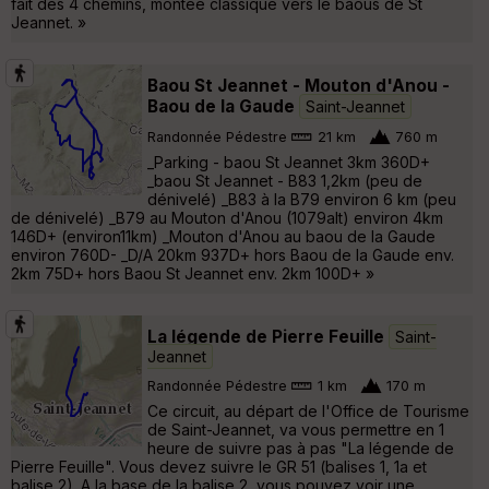
fait des 4 chemins, montée classique vers le baous de St
Jeannet. »
Baou St Jeannet - Mouton d'Anou -
Baou de la Gaude
Saint-Jeannet
Randonnée Pédestre
21 km
760 m
_Parking - baou St Jeannet 3km 360D+
_baou St Jeannet - B83 1,2km (peu de
dénivelé) _B83 à la B79 environ 6 km (peu
de dénivelé) _B79 au Mouton d'Anou (1079alt) environ 4km
146D+ (environ11km) _Mouton d'Anou au baou de la Gaude
environ 760D- _D/A 20km 937D+ hors Baou de la Gaude env.
2km 75D+ hors Baou St Jeannet env. 2km 100D+ »
La légende de Pierre Feuille
Saint-
Jeannet
Randonnée Pédestre
1 km
170 m
Ce circuit, au départ de l'Office de Tourisme
de Saint-Jeannet, va vous permettre en 1
heure de suivre pas à pas "La légende de
Pierre Feuille". Vous devez suivre le GR 51 (balises 1, 1a et
balise 2). A la base de la balise 2, vous pouvez voir une