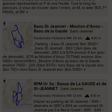
gravure représentant un P et une Feuille. Tout le long du
parcours, à vous de trouver dans l'ordre, un M, la date 1831, F°
PASAS, et RIP »
Baou St Jeannet - Mouton d'Anou -
Baou de la Gaude
Saint-Jeannet
Randonnée Pédestre
25 km
830 m
_Parking - baou St Jeannet 3km 360D+
_baou St Jeannet - B83 1,2km (peu de
dénivelé) _B83 à la B79 environ 6 km (peu
de dénivelé) _B79 au Mouton d'Anou (1079alt) environ 4km
146D+ (environ11km) _Mouton d'Anou au baou de la Gaude
environ 760D- _D/A 20km 937D+ hors Baou de la Gaude env.
2km 75D+ hors Baou St Jeannet env. 2km 100D+ »
RPM Gr 3a : Baous de La GAUDE et de
St-JEANNET
Saint-Jeannet
Randonnée Pédestre
12 km
630 m
Départ au parking de St-Jeannet – B99 –
atteindre le GR51 à B94 en contournant St-
Jeannet par Est-Nord-Ouest – B95 – B96 –