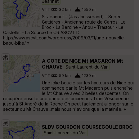
Jeannet
VTT
32 km
1550 m
St Jeannet - (Jas Jausserand) - Super
Gattières - Ancienne route de Carros -Le
Broc - La Berdine - Anou - Trastour - Le
Castellet - La Source Le CR ASCVTT:
http://www.ascvtt.com/wordpress/2009/03/11/une-nouvelle-
baou-bike/ »
A COTE DE NICE Mt MACARON Mt
CHAUVE
Saint-Laurent-du-Var
VTT
59 km
1230 m
Une jolie boucle sur les hauteurs de Nice qui
commence par le Mt Macaron puis enchaîne
le Mt Chauve avec 2 belles descentes. On
récupère ensuite une partie des anciennes TransVésubienne
jusqu'à St André de la Roche On peut facilement allonger sur le
secteur du Mt Chauve...mais nous n'avions que la matinée. »
SLDV GOURDON COURSEGOULE BROC
Saint-Laurent-du-Var