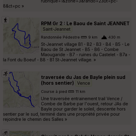
rubrique=1&zone=3&rando=23¤t=pc-
8&ct=pc »
RPM Gr 2 : Le Baou de Saint JEANNET
Saint-Jeannet
Randonnée Pédestre
9 km
430 m
St-Jeannet village B1 - B2 - B3 - B4 - B5 - Le
Baou de St Jeannet - B5 - B6 - Combe
Maougaride - B7 - ruines du Castelet - B7a -
la Font du Boeuf - B8 - B1 St-Jeannet village. »
traversée du Jas de Bayle plein sud
(hors sentier)
Vence
Course à pied
11 km
Une traversée entrainement trail Vence /
Combe de Barbe par l'ouest, retour JAs de
Bayle pour garder le soleil, descente hors
sentier par le sud, terminé dans une propriété privée pour
rejoindre le chemin des Salles »