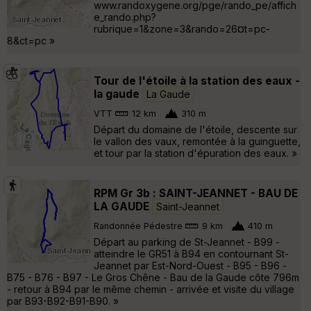
www.randoxygene.org/pge/rando_pe/affich
e_rando.php?
rubrique=1&zone=3&rando=26¤t=pc-
8&ct=pc »
Tour de l'étoile à la station des eaux -
la gaude
La Gaude
VTT
12 km
310 m
Départ du domaine de l'étoile, descente sur
le vallon des vaux, remontée à la guinguette,
et tour par la station d'épuration des eaux. »
RPM Gr 3b : SAINT-JEANNET - BAU DE
LA GAUDE
Saint-Jeannet
Randonnée Pédestre
9 km
410 m
Départ au parking de St-Jeannet - B99 -
atteindre le GR51 à B94 en contournant St-
Jeannet par Est-Nord-Ouest - B95 - B96 -
B75 - B76 - B97 - Le Gros Chêne - Bau de la Gaude côte 796m
- retour à B94 par le même chemin - arrivée et visite du village
par B93-B92-B91-B90. »