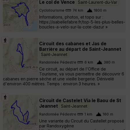
Le col de Vence
Saint-Laurent-du-Var
Cyclotourisme
74 km
1800 m
Informations, photos, et topo sur :
https://isabellefabre.fr/top-5-les-plus-belles-
boucles-a-velo-sur-la-cote-dazur »
Circuit des cabanes et Jas de
Barrière au départ de Saint-Jeannet
Saint-Jeannet
Randonnée Pédestre
6 km
380 m
Ce circuit, au départ de l'Office de
Tourisme, va vous permettre de découvrir 6
cabanes en pierre sèche et une vieille bergerie. Dénivelé
d'environ 400 mètres. Temps : environ 3 heures. »
Circuit de Castelet Via le Baou de St
Jeannet
Saint-Jeannet
Randonnée Pédestre
1 km
160 m
Une variante du Circuit du Castellet proposé
par Randoxygène