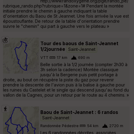
http://www.randoxygene.org/pge/rando_pe/
rubrique_rando.php?rubrique=1&zone=1# Pendant la montée
initiale prendre le chemin à gauche indiquant la table
d'orientation du Baou de St Jeannet. Une fois arrivée la vue est
époustouflante. De retour de la table d'orientation prendre
suivre le "chemin" qui part à gauche vers le plateau »
Tour des baous de Saint-Jeannet
1/2journée
Saint-Jeannet
VTT
17 km
690 m
Belle sortie à la 1/2 journée (compter 2h30 à
3h selon la cadence) Montée classique
jusqu'à la Bergerie puis petit portage à
droite, au bout on récupère la piste du gaz pour revenir
prendre la descente de l'avion puis à la balise à gauche pour
les ruines du Castelet et le single qui descend jusqu'au fond du
vallon de la Cagnes, pour un retour par le route au 4 chemins. »
Baou de Saint-Jeannet : 6 randos
Saint-Jeannet
Randonnée Pédestre
54 km
2720 m
Les 6 randonnées décrites, associées