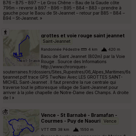
B76 – B75 – B97 – Le Gros Chêne – Bau de la Gaude côte
796m – revenir à B97 – B96 – B95 – B84 – B83 – prendre à
gauche pour le Baou de St-Jeannet – retour par B85 – B84 –
B94 – St-Jeannet. »
grottes et voie rouge saint jeannet
Saint-Jeannet
Randonnée Pédestre
4 km
420 m
Baou de Saint Jeannet (802m) par la Voie
Rouge . Source des Informations
http://www.chroniques-
souterraines.fr/dossiers/Sites_Rupestres/06_Alpes_Maritimes/6s
tjeannet.pdf trace GPS TwoNav Avec LES GROTTES SAINT-
MICHEL Saint-Jeannet . Il faut prendre la rue centrale qui
traverse tout le pittoresque village de Saint-Jeannet pour
arriver à la jolie chapelle de Notre-Dame des Champs. A droite
de l »
Vence - St Barnabé - Bramafan -
Courmes - Puy de Naouri
Vence
VTT
38 km
1550 m