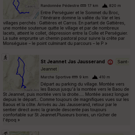
Randonnée Pédestre
17 km
820 m
Entre Perséguier et le Sommet du Broc,
l'itinéraire domine la vallée du Var et les
villages perchés : Gattières et Carros. En partant de Gattières,
une montée soutenue quitte le village et par de nombreux
lacets, atteint le collet, dépression entre la Colle et Perséguier.
La suite emprunte un chemin pastoral pour suivre la crête par
Monséguise – le point culminant du parcours – le P »
St Jeannet Jas Jausserand
Saint-
Jeannet
Marche Sportive
9 km
410 m
Départ au parking du village. Montée vers
les Baous jusqu'à la montée vers le Baou de
St Jeannet, puis montée vers la droite...... Montée assez longue
depuis le départ... Comme toujours de magnifiques vues sur les
Baous et la côte. Arrivés au Jas Jausserand, retour par le
sentier direct avec la grande descente pas toujours
confortable sur St Jeannet.Plusieurs bories, un rûcher de
l'époq »