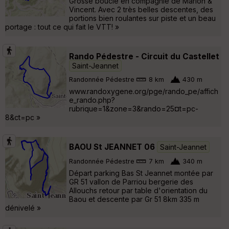
Grosse boucle en compagnie de Marion &
Vincent. Avec 2 très belles descentes, des
portions bien roulantes sur piste et un beau
portage : tout ce qui fait le VTT! »
Rando Pédestre - Circuit du Castellet
Saint-Jeannet
Randonnée Pédestre
8 km
430 m
www.randoxygene.org/pge/rando_pe/affich
e_rando.php?
rubrique=1&zone=3&rando=25¤t=pc-
8&ct=pc »
BAOU St JEANNET 06
Saint-Jeannet
Randonnée Pédestre
7 km
340 m
Départ parking Bas St Jeannet montée par
GR 51 vallon de Parriou bergerie des
Allouchs retour par table d'orientation du
Baou et descente par Gr 51 8km 335 m
dénivelé »