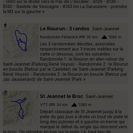
- GR51 sur la droite vers le Pas de L'escalier - B129 - B139 -
B140 - Bastide de Vescagne - B143 bis La Garussière - prendre
la M2 sur la gauche »
Le Riourun : 3 randos
Saint-Jeannet
Randonnée Pédestre
30 km
1580 m
Les 3 randonnées décrites, associées
respectivement aux 3 traces visibles sur la
carte ci-dessous, sont les suivantes : -
Randonnée 1 : le Riourun en aller-retour de
Saint-Jeannet (Parking René Veyssi) - Randonnée 2 : le Riourun
en boucle (Retour par le Castellet) de Saint-Jeannet (Parking
René Veyssi) - Randonnée 3 : le Riourun en boucle (Retour par
Jas Jausserand) de Saint-Jeannet (Park »
St Jeannet le Broc
Saint-Jeannet
VTT
34 km
1380 m
Départ classique de St Jeannet jusqu'à la
piste du gaz puis à droite un bout de piste le
long des pylones et à gauche un kerne qui
marque le début du single qui descend vers
le broc. On retombe en bas sur la piste. Là, haut lieu de