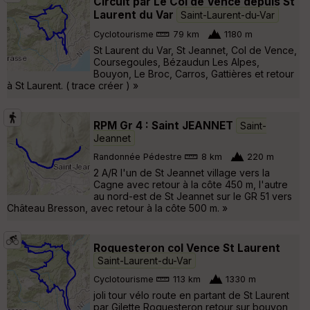
Circuit par Le Col de Vence depuis St
Laurent du Var
Saint-Laurent-du-Var
Cyclotourisme
79 km
1180 m
St Laurent du Var, St Jeannet, Col de Vence,
Coursegoules, Bézaudun Les Alpes,
Bouyon, Le Broc, Carros, Gattières et retour
à St Laurent. ( trace créer ) »
RPM Gr 4 : Saint JEANNET
Saint-
Jeannet
Randonnée Pédestre
8 km
220 m
2 A/R l'un de St Jeannet village vers la
Cagne avec retour à la côte 450 m, l'autre
au nord-est de St Jeannet sur le GR 51 vers
Château Bresson, avec retour à la côte 500 m. »
Roquesteron col Vence St Laurent
Saint-Laurent-du-Var
Cyclotourisme
113 km
1330 m
joli tour vélo route en partant de St Laurent
par Gilette Roquesteron retour sur bouyon