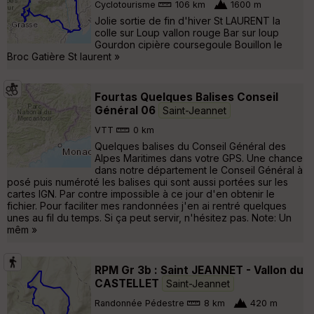
Cyclotourisme
106 km
1600 m
Jolie sortie de fin d'hiver St LAURENT la
colle sur Loup vallon rouge Bar sur loup
Gourdon cipière coursegoule Bouillon le
Broc Gatière St laurent »
Fourtas Quelques Balises Conseil
Général 06
Saint-Jeannet
VTT
0 km
Quelques balises du Conseil Général des
Alpes Maritimes dans votre GPS. Une chance
dans notre département le Conseil Général à
posé puis numéroté les balises qui sont aussi portées sur les
cartes IGN. Par contre impossible à ce jour d'en obtenir le
fichier. Pour faciliter mes randonnées j'en ai rentré quelques
unes au fil du temps. Si ça peut servir, n'hésitez pas. Note: Un
mêm »
RPM Gr 3b : Saint JEANNET - Vallon du
CASTELLET
Saint-Jeannet
Randonnée Pédestre
8 km
420 m