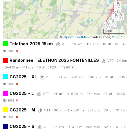
3 km
©
OpenStreetMap
contributors,
ODbL 1.0
Telethon 2025 15km
VTT · 16 km · 117 vus · 16 dl · 00:54 ·
flr1999
Randonnée TELETHON 2025 FONTENILLES
VTT · 24 km
· D+410 m · 141 vus · 46 dl · 01:23 ·
flr1999
CG2025 - XL
VTT · 56 km · D+810 m · 366 vus · 81 dl · 03:15 ·
flr1999
CG2025 - L
VTT · 44 km · D+600 m · 434 vus · 93 dl · 02:36 ·
flr1999
CG2025 - M
VTT · 30 km · D+380 m · 357 vus · 70 dl · 01:45 ·
flr1999
CG2025 - S
VTT · 23 km · D+310 m · 268 vus · 62 dl · 01:20 ·