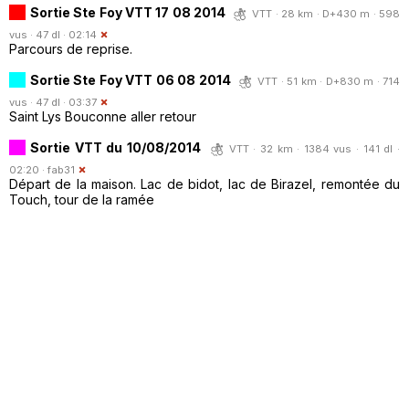
Sortie Ste Foy VTT 17 08 2014
VTT · 28 km · D+430 m · 598
vus · 47 dl · 02:14
Parcours de reprise.
Sortie Ste Foy VTT 06 08 2014
VTT · 51 km · D+830 m · 714
vus · 47 dl · 03:37
Saint Lys Bouconne aller retour
Sortie VTT du 10/08/2014
VTT · 32 km · 1384 vus · 141 dl ·
02:20 ·
fab31
Départ de la maison. Lac de bidot, lac de Birazel, remontée du
Touch, tour de la ramée