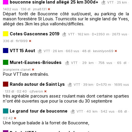
bouconne single land allégé 25 km 300d+
VTT · 25 km ·
1402 vus · 136 dl ·
jma8131
Départ forêt de Bouconne côté sud/ouest, au parking de la
maison forestière St Louis. Tournicotis sur le single land de Yves,
allégé des 3km les plus vallonés/difficiles.
Cotes Gasconnes 2019
VTT · 162 km · D+2350 m · 2673 vus ·
336 dl ·
flr1999
VTT 15 Aout
VTT · 26 km · 663 vus · 48 dl ·
kevinlyon69
Muret-Eaunes-Brioudes
VTT · 29 km · 758 vus · 65 dl ·
jeanpierre.clanet
Pour VTTiste entraînés.
Rando autour de Saint Lys
VTT · 39 km · D+570 m · 1695 vus
· 133 dl · 02:40 ·
cjfveron
très agréable parcours assez roulant mais dont certaine sparties
n'ont été ouvertes que pour la course du 30 septembre
Le grand tour de bouconne
VTT · 40 km · 542 vus · 68 dl ·
02:42
Une longue balade à la forret de Bouconne,