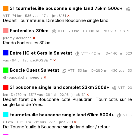
31 tournefeuille bouconne single land 75km 500d+
VTT · 74 km · 536 vus · 47 dl ·
jma8131
Départ Tournefeuille. Direction Bouconne single land.
Fontenilles-30km
VTT · 29 km · D+330 m · 707 vus · 98 dl ·
jeremy-delsenne
Rando Fontenilles 30km
Entre HG et Gers la Salvetat
VTT · 42 km · D+440 m · 523
vus · 64 dl ·
fabrice.POSSETY
Boucle Ouest Salvetat
VTT · 53 km · D+280 m · 430 vus · 33
dl ·
pascal.champenois
31 bouconne single land complet 23km 300d+
VTT · 23
km · D+270 m · 3517 vus · 384 dl · 02:16 ·
jma8131
Départ forêt de Bouconne côté Pujaudran. Tournicotis sur le
single land de Yves.
tournefeuille bouconne single land 61km 500d+
VTT ·
61 km · D+350 m · 712 vus · 77 dl ·
jma8131
De Tournefeuille à Bouconne single land aller / retour.