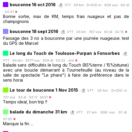
bouconne 16 oct 2016
VTT · 39 km · D+610 m · 859 vus · 60 dl
· 02:41
Bonne sortie, max de KM, temps frais nuageux et pas de
champignons
bouconne 18 sept 2016
VTT · 33 km · 787 vus · 63 dl · 02:15
Passage des 3 rio a bouconne par une journée nuageuse. test
du GPS de Marcel
Le long du Touch de Toulouse-Purpan à Fonsorbes
VTT · 44 km · 3577 vus · 309 dl · 02:22 ·
Jim
Balade sans difficultés le long du Touch (85%terre / 15%bitume)
avec une boucle démarrant à Tournefeuille (au niveau de la
salle de spectacle "Le phare") à faire de préférence dans le
sens horai
Le tour de bouconne 1 Nov 2015
VTT · 29 km · D+250 m ·
737 vus · 43 dl · 02:17 ·
titi31
Temps ideal, bon trip !!
balade du dimanche 31 km
VTT · 21 km · 696 vus · 61 dl ·
01:30
Manque la fin ...