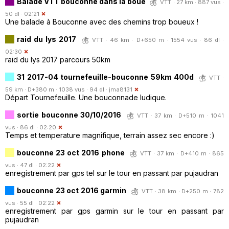
Balade VTT bouconne dans la boue
VTT · 27 km · 887 vus ·
50 dl · 02:21
Une balade à Bouconne avec des chemins trop boueux !
raid du lys 2017
VTT · 46 km · D+650 m · 1554 vus · 86 dl ·
02:30
raid du lys 2017 parcours 50km
31 2017-04 tournefeuille-bouconne 59km 400d
VTT ·
59 km · D+380 m · 1038 vus · 94 dl ·
jma8131
Départ Tournefeuille. Une bouconnade ludique.
sortie bouconne 30/10/2016
VTT · 37 km · D+510 m · 1041
vus · 86 dl · 02:20
Temps et temperature magnifique, terrain assez sec encore :)
bouconne 23 oct 2016 phone
VTT · 37 km · D+410 m · 865
vus · 47 dl · 02:22
enregistrement par gps tel sur le tour en passant par pujaudran
bouconne 23 oct 2016 garmin
VTT · 38 km · D+250 m · 782
vus · 55 dl · 02:22
enregistrement par gps garmin sur le tour en passant par
pujaudran