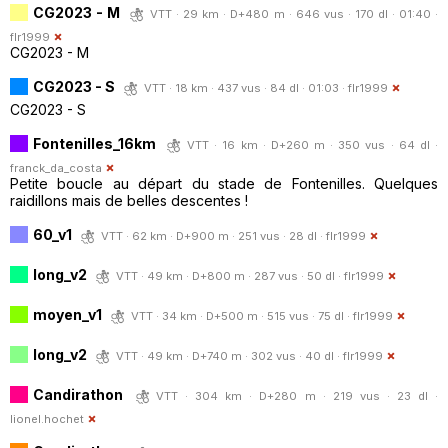
CG2023 - M
VTT · 29 km · D+480 m · 646 vus · 170 dl · 01:40 ·
flr1999
CG2023 - M
CG2023 - S
VTT · 18 km · 437 vus · 84 dl · 01:03 ·
flr1999
CG2023 - S
Fontenilles_16km
VTT · 16 km · D+260 m · 350 vus · 64 dl ·
franck_da_costa
Petite boucle au départ du stade de Fontenilles. Quelques
raidillons mais de belles descentes !
60_v1
VTT · 62 km · D+900 m · 251 vus · 28 dl ·
flr1999
long_v2
VTT · 49 km · D+800 m · 287 vus · 50 dl ·
flr1999
moyen_v1
VTT · 34 km · D+500 m · 515 vus · 75 dl ·
flr1999
long_v2
VTT · 49 km · D+740 m · 302 vus · 40 dl ·
flr1999
Candirathon
VTT · 304 km · D+280 m · 219 vus · 23 dl ·
lionel.hochet