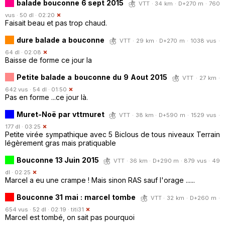
balade bouconne 6 sept 2015
VTT · 34 km · D+270 m · 760
vus · 50 dl · 02:20
Faisait beau et pas trop chaud.
dure balade a bouconne
VTT · 29 km · D+270 m · 1038 vus ·
64 dl · 02:08
Baisse de forme ce jour la
Petite balade a bouconne du 9 Aout 2015
VTT · 27 km ·
642 vus · 54 dl · 01:50
Pas en forme ...ce jour là.
Muret-Noë par vttmuret
VTT · 38 km · D+590 m · 1529 vus ·
177 dl · 03:25
Petite virée sympathique avec 5 Biclous de tous niveaux Terrain
légèrement gras mais pratiquable
Bouconne 13 Juin 2015
VTT · 36 km · D+290 m · 879 vus · 49
dl · 02:25
Marcel a eu une crampe ! Mais sinon RAS sauf l'orage ......
Bouconne 31 mai : marcel tombe
VTT · 32 km · D+260 m ·
654 vus · 52 dl · 02:19 ·
titi31
Marcel est tombé, on sait pas pourquoi