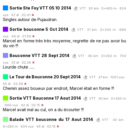
Sortie Ste Foy VTT 05 10 2014
VTT · 30 km · D+460 m · 824
vus · 67 dl · 02:41
Singles autour de Pujaudran.
Sortie bouconne 5 Oct 2014
VTT · 31 km · D+340 m · 686
vus · 49 dl · 01:59
Marcel en forme très très moyenne, regrette de ne pas avoir bu
du vin !!!
Bouconne VTT 28 Sept 2014
VTT · 36 km · D+250 m · 704
vus · 33 dl · 02:28
Lourde chute ......
Le Tour de Bouconne 20 Sept 2014
VTT · 37 km · 1001 vus ·
55 dl · 02:49
Chemin assez boueux par endroit, Marcel était en forme !!!
Sortie VTT Bouconne 17 Aout 2014
VTT · 30 km · D+260 m
· 666 vus · 42 dl · 02:15
Marcel avait mal au cul, on a du écourter !!!
Balade VTT bouconne du 17 Aout 2014
VTT · 30 km ·
D+260 m · 934 vus · 45 dl · 02:15