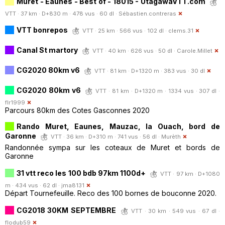
Muret - Eaunes - Best of - 18015 - UtagawaVTT.com
VTT · 37 km · D+830 m · 478 vus · 60 dl ·
Sébastien.contreras
VTT bonrepos
VTT · 25 km · 566 vus · 102 dl ·
clems.31
Canal St martory
VTT · 40 km · 626 vus · 50 dl ·
Carole.Millet
CG2020 80km v6
VTT · 81 km · D+1320 m · 383 vus · 30 dl
CG2020 80km v6
VTT · 81 km · D+1320 m · 1334 vus · 307 dl ·
flr1999
Parcours 80km des Cotes Gasconnes 2020
Rando Muret, Eaunes, Mauzac, la Ouach, bord de
Garonne
VTT · 36 km · D+310 m · 741 vus · 56 dl ·
Murèth
Randonnée sympa sur les coteaux de Muret et bords de
Garonne
31 vtt reco les 100 bdb 97km 1100d+
VTT · 97 km · D+1080
m · 434 vus · 62 dl ·
jma8131
Départ Tournefeuille. Reco des 100 bornes de bouconne 2020.
CG2018 30KM SEPTEMBRE
VTT · 30 km · 549 vus · 67 dl ·
flodub59