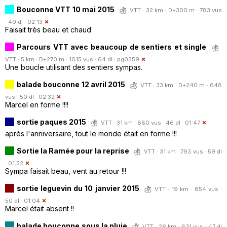
Bouconne VTT 10 mai 2015
VTT · 32 km · D+300 m · 783 vus
· 49 dl · 02:13
Faisait très beau et chaud
Parcours VTT avec beaucoup de sentiers et single
VTT · 5 km · D+270 m · 1015 vus · 64 dl ·
pg0359
Une boucle utilisant des sentiers sympas.
balade bouconne 12 avril 2015
VTT · 33 km · D+240 m · 648
vus · 50 dl · 02:32
Marcel en forme !!!!
sortie paques 2015
VTT · 31 km · 880 vus · 46 dl · 01:47
après l'anniversaire, tout le monde était en forme !!!
Sortie la Ramée pour la reprise
VTT · 31 km · 793 vus · 59 dl
· 01:52
Sympa faisait beau, vent au retour !!!
sortie leguevin du 10 janvier 2015
VTT · 19 km · 854 vus ·
50 dl · 01:04
Marcel était absent !!
balade bouconne sous la pluie
VTT · 26 km · 631 vus · 47 dl