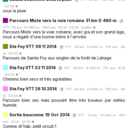
· 02:04
sous la pluie
Parcours Mixte vers la voie romaine 31 km D 460 m
VTT · 30 km · D+460 m · 1126 vus · 80 dl · 03:00 ·
lcailler
Parcours Mixte vers la voie romaine, avec jpa et son grand âge,
nous a régalé d'une bonne bière à l'arrivée.
Ste Foy VTT 09 11 2014
VTT · 36 km · D+640 m · 719 vus · 46
dl · 03:00
Parcours de Sainte Foy aux singles de la forêt de Lahage.
Ste Foy VTT 02 11 2014
VTT · 49 km · D+760 m · 712 vus · 41 dl
· 04:00
Chemins bien secs et très agréables.
Ste Foy VTT 26 10 2014
VTT · 34 km · D+640 m · 783 vus · 40
dl · 03:00
Parcours bien sec mais pouvant être très boueux par météo
humide.
Sortie bouconne 19 Oct 2014
VTT · 31 km · D+340 m · 681
vus · 43 dl · 02:16
Comme d\'hab, petit circuit !!