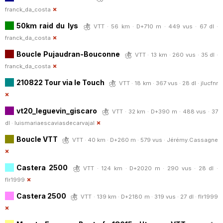
franck_da_costa
50km raid du lys
VTT · 56 km · D+710 m · 449 vus · 67 dl ·
franck_da_costa
Boucle Pujaudran-Bouconne
VTT · 13 km · 260 vus · 35 dl ·
franck_da_costa
210822 Tour via le Touch
VTT · 18 km · 367 vus · 28 dl ·
jlucfnr
vt20_leguevin_giscaro
VTT · 32 km · D+390 m · 488 vus · 37
dl ·
luismariaescaviasdecarvajal
Boucle VTT
VTT · 40 km · D+260 m · 579 vus ·
Jérémy.Cassagne
Castera 2500
VTT · 124 km · D+2020 m · 290 vus · 28 dl ·
flr1999
Castera 2500
VTT · 139 km · D+2180 m · 319 vus · 27 dl ·
flr1999