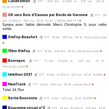
Candirathon
VTT · 304 km · D+280 m · 275 vus · 24 dl ·
lionel.hochet
OX vers Bois d'Eaunes par Bords de Garonne
VTT · 28
km · D+250 m · 326 vus · 35 dl · 01:45 ·
L'ORSALHER VTT
Sympa avec faible dénivelé. Merci Christophe S. pour cette
sortie.
SteFoy-Beaufort
VTT · 15 km · 381 vus · 30 dl ·
franck_da_costa
15km SteFoy
VTT · 15 km · 245 vus · 29 dl ·
franck_da_costa
Bonrepos
VTT · 17 km · D+340 m · 328 vus · 72 dl ·
franck_da_costa
téléthon 2021
VTT · 23 km · D+270 m · 341 vus · 50 dl ·
flr1999
NewTrack
VTT · 35 km · 385 vus · 36 dl ·
Ludovic.Born
Total: 34.7km
Sortie Bouconne
VTT · 21 km · 320 vus · 41 dl ·
flr1999
Bouconne circuit n°3
VTT · 34 km · D+260 m · 322 vus · 37 dl ·