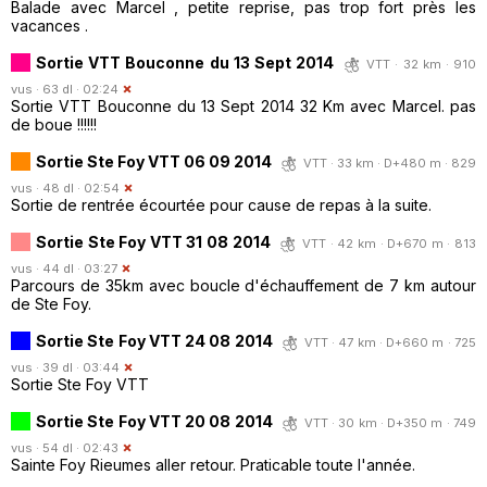
Balade avec Marcel , petite reprise, pas trop fort près les
vacances .
Sortie VTT Bouconne du 13 Sept 2014
VTT · 32 km · 910
vus · 63 dl · 02:24
Sortie VTT Bouconne du 13 Sept 2014 32 Km avec Marcel. pas
de boue !!!!!!
Sortie Ste Foy VTT 06 09 2014
VTT · 33 km · D+480 m · 829
vus · 48 dl · 02:54
Sortie de rentrée écourtée pour cause de repas à la suite.
Sortie Ste Foy VTT 31 08 2014
VTT · 42 km · D+670 m · 813
vus · 44 dl · 03:27
Parcours de 35km avec boucle d'échauffement de 7 km autour
de Ste Foy.
Sortie Ste Foy VTT 24 08 2014
VTT · 47 km · D+660 m · 725
vus · 39 dl · 03:44
Sortie Ste Foy VTT
Sortie Ste Foy VTT 20 08 2014
VTT · 30 km · D+350 m · 749
vus · 54 dl · 02:43
Sainte Foy Rieumes aller retour. Praticable toute l'année.