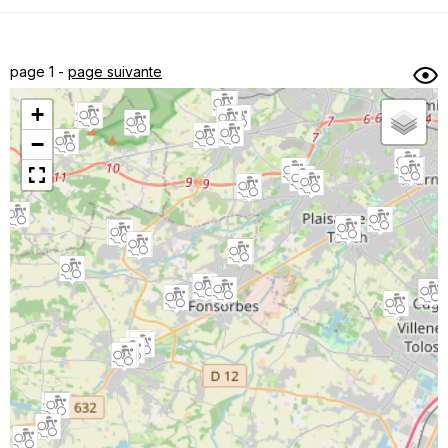
Dénivelé min/max
Auteur
Dossier
et
page 1 -
page suivante
sous-dossiers
+
Trier par
−
Horodatage
Photos