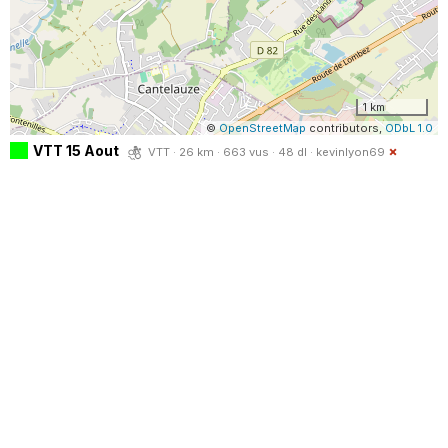
1 km
©
OpenStreetMap
contributors,
ODbL 1.0
VTT 15 Aout
VTT · 26 km · 663 vus · 48 dl ·
kevinlyon69