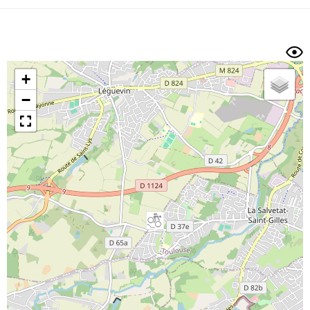
Dénivelé min/max
Auteur
Dossier
et
sous-dossiers
+
Trier par
−
Horodatage
Photos