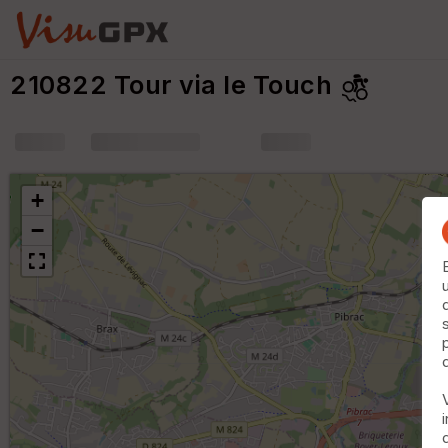
210822 Tour via le Touch
+
m
+
−