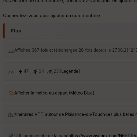
Pas encore de commentaire, connectez-vous pour en ajouter u
Connectez-vous pour ajouter un commentaire
Plus
Affichée 367 fois et téléchargée 28 fois depuis le 27.08.21 12:1
47
64
23 [
Légende
]
Afficher la météo au départ (Météo Blue)
Itinéraires VTT autour de
Plaisance-du-Touch
·
Les plus belle
URL permanente de la page
https://www.visugpx.com/N6hTtP