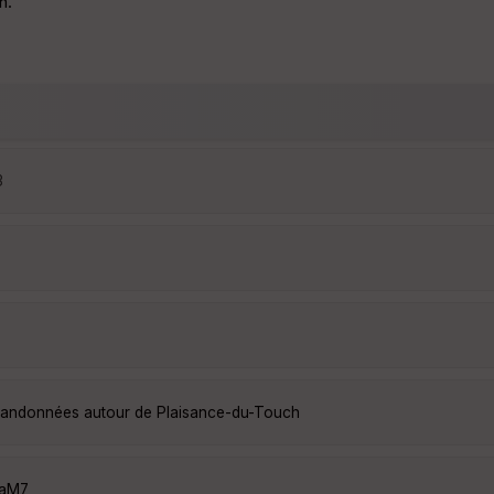
n.
3
s randonnées autour de Plaisance-du-Touch
VaM7